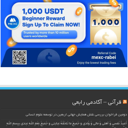
قرآنی – آکادمی رابعی
دومین فراخوان بررسی نقش همایش جهانی اربعین در توسعه علوم انسانی
اُعیذُ نَفسی وَ أهلی وَ مالی وَ وُلدی و جَمیعَ ما تَلحَقُهُ عِنایتی و جَمیعَ نِعَمِ اللّهِ عِندی بِبِسمِ اللّهِ