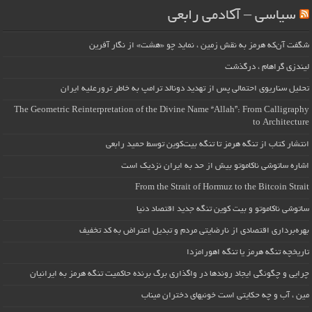
سیاسی – آکادمی رابعی
شگفت آن‌که هرمز به نقش زمین ، نماید چو «هشت» از نگار آفرین
لیندزی گراهام ، درگذشت
تحلیل سناریوی احتمالی پس از تهدید دونالد ترامپ به خاطر ترورعلیه ایران
The Geometric Reinterpretation of the Divine Name “Allah”: From Calligraphy
to Architecture
انتشار کتاب از تنگه هرمز تا تنگه بیت‌کوین توسط حمید رابعی
اشاره ساتوشی ناکاموتو بیش از حد به ایران نزدیک است
From the Strait of Hormuz to the Bitcoin Strait
ساتوشی ناکاموتو و بیت کوین تنگه جدید اقتصاد دنیا
بهره‌برداری اقتصادی از نارضایتی مردم و تبدیل اعتراض به کد تخفیف
تاریخچه تنگه هرمز یا تنگه اهورامزدا
چرایی و چگونگی ایجاد روندها در واگذاری برگ برنده حاکمیت تنگه هرمز به ایرانیان
مین ، آب و چه حکایتی است خونبهای دختران میناب