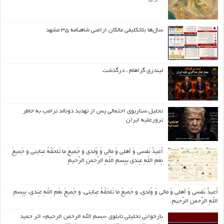
سال‌ها بلاتکلیفی مالکان اراضی شاهنامه ۳۵ مشهد
لیندزی گراهام ، درگذشت
تحلیل سناریوی احتمالی پس از تهدید دونالد ترامپ به خاطر
ترورعلیه ایران
اُعیذُ نَفسی وَ أهلی وَ مالی وَ وُلدی و جَمیعَ ما تَلحَقُهُ عِنایتی و جَمیعَ
نِعَمِ اللّهِ عِندی بِبِسمِ اللّهِ الرَّحمنِ الرَّحیمِ
اُعیذُ نَفسی وَ أهلی وَ مالی وَ وُلدی، و جَمیعَ ما تَلحَقُهُ عِنایتی، و جَمیعَ نِعَمِ اللّهِ عِندی، بِبِسمِ
اللّهِ الرَّحمنِ الرَّحیمِ.
بازخوانی تحلیلی تابلوی «بسم الله الرحمن الرحیم» اثر حمید