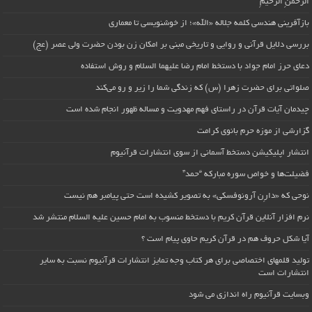
الرَّحمنِ الرَّحیمِ
بازآفرینی هندسی کلمه جلاله «الله»؛ از خوشنویسی تا معماری
بررسی دلایل قرآنی و روایی و تاریخی مبنی بر امکان زن بودن حضرت ولی عصر (عج)
دعای حرز امام جواد با دستخط امام رضا علیهما السلام و روش استفاده
صلواتی برای حضرت زهرا (س) که زندگی شما را زیر و رو می‌کند
چیدمان آیات قرآن در راستای فهم مهدویت و مساله ظهور انجام شده است
گزارشی از موزه حرم بانوی کرامت
انتشار اپلیکیشن دستخط آسمانی از سوی انتشارات قرآنیوم
فضیلت‌ها و خواص سوره مبارکه “حمد”
نوحی که «دارِن آرونوفسکی» به تصویر کشیده است حتی پیامبر هم نیست
نرم افزار آنلاین قرآن کریم با دستخط منسوب به امام حسین علیه السلام منتشر شد
آیا شکل حروف هم در قرآن کریم حاوی پیام است ؟
تولید قلمهای اختصاصی برای هر کتاب وجه تمایز انتشارات قرآنیوم نسبت به سایر
انتشارات است
وبسایت قرآنیوم راه اندازی می شود