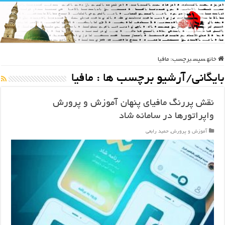
خانه
سپس
برچسب:
مافیا
بایگانی/آرشیو برچسب ها :
مافیا
نقش پررنگ مافیای پنهان آموزش و پرورش
واپراتورها در سامانه شاد
آموزش و پرورش
,
حمید رابعی