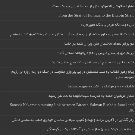
اشاره ساتوشی ناکاموتو بیش از حد به ایران نزدیک است
From the Strait of Hormuz to the Bitcoin Strait
تاریخچه تنگه هرمز یا تنگه اهورامزدا
تحولات فلسطین و خاورمیانه، از زاویه ای دیگر – بخش بیست و هشتم + نقد و توضیح
دو برابر تعداد ساختمان های ویران شده در حلب
رژیم صهیونیستی قبرس را هم می‌خواهد اشغال کند؟
تخریب قبور ائمه بقیع در نظر اهل سنت هیچ مبنایی ندارد
پیام رهبر انقلاب به ملت فلسطین در پی پیروزی مقاومت در جنگ دوازده روزه بر رژیم
صهیونیستی
شلیک ۲۰۰۰ موشک و راکت به صهیونیست‌ها
شمار قربانیان حمله به مدرسه سیدالشهدا به ۸۵ نفر رسید
Satoshi Nakamoto missing link between Bitcoin, Salman Rushdie, Israel and
UK
رمز گشایی از آخرین ترانه و ویدئو کلیپ شیطانی ساسان حیدری ملقب به ساسی مانکن
۴۰۰ هزار کودک زیر ۵ سال یمنی در آستانه مرگ از گرسنگی