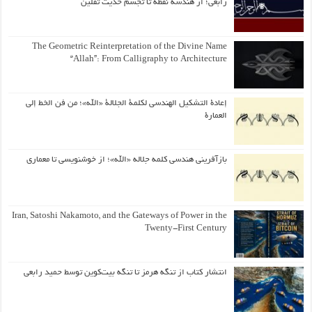
رابعی؛ از هندسه نقطه تا تجسم حدیث ثقلین
The Geometric Reinterpretation of the Divine Name
“Allah”: From Calligraphy to Architecture
إعادة التشكيل الهندسي لكلمة الجلالة «الله»؛ من فن الخط إلى
العمارة
بازآفرینی هندسی کلمه جلاله «الله»؛ از خوشنویسی تا معماری
Iran, Satoshi Nakamoto, and the Gateways of Power in the
Twenty-First Century
انتشار کتاب از تنگه هرمز تا تنگه بیت‌کوین توسط حمید رابعی