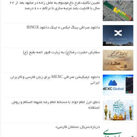
تعیین تکلیف طرح باغ موسوم به عامل زاده در مشهد بعد از ۲۲
سال با قابلیت بلند مرتبه سازی تا تراکم ۶۰۰ درصد
دانلود صرافی بینگ ایکس + لینک دانلود BINGX
سفارش حضرت رضا(ع) به زیارت قبور ائمه بقیع (ع)
دانلود اپلیکیشن صرافی MEXC برای زبان فارسی و کاربران
ایرانی
دعای حرز امام جواد با دستخط امام رضا علیهما السلام و روش
استفاده
درباره سریال «سلمان فارسی»