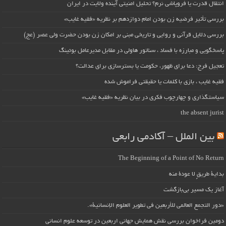
انتقال قدرت یا فروپاشی نرم؟ تحلیل امنیتی آینده ولایت در ایران
بررسی تأثیر فرضیه زن بودن امام دوازدهم بر نظریه «فقیه غایب»
بررسی دلایل قرآنی و روایی و تاریخی مبنی بر امکان زن بودن حضرت ولی عصر (عج)
پاسخگویی و مبارزه با فساد ، سناتور هاولی در مقابل مدیرعامل بوئینگ
تعجیل فرج: دعا برای ظهور، حکومت یا بسترسازی برای عدالت؟
فقیه غایب ، بازی با کلمات یا حقیقتی فراموش شده
سیاستگذاری و چهارچوب فکری در بیان نظریه «فقیه غایب»
the absent jurist
بین الملل – آکادمی رابعی
The Beginning of a Point of No Return
بداية طريقٍ لا عودة منه
آغاز یک مسیر بی‌بازگشت
«دور التجمع العالمي للأربعين في تطوير العلوم الإنسانية».
دومین فراخوان بررسی نقش همایش جهانی اربعین در توسعه علوم انسانی