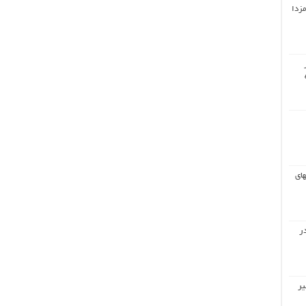
مزدا
های
ر
یر