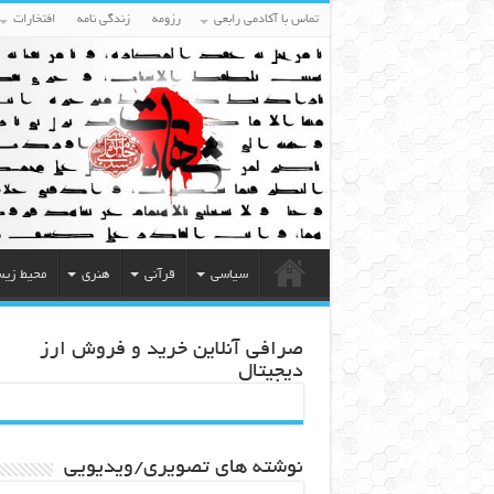
تماس با آکادمی رابعی
رزومه
زندگی نامه
افتخارات
سیاسی
قرآنی
هنری
محیط زی
صرافی آنلاین خرید و فروش ارز
دیجیتال
نوشته های تصویری/ویدیویی