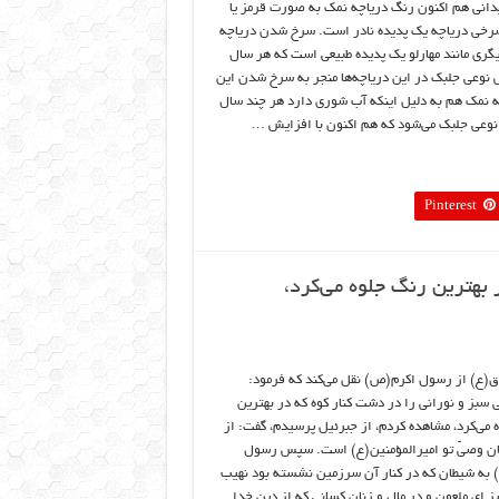
انی هم اکنون رنگ دریاچه نمک به صورت قرمز یا
سرخی دریاچه یک پدیده نادر است. سرخ شدن دریاچه
یگری مانند مهارلو یک پدیده طبیعی است که هر سال
ش نوعی جلبک در این دریاچه‌ها منجر به سرخ شدن این
چه نمک هم به دلیل اینکه آب شوری دارد هر چند سال
نوعی جلبک می‌شود که هم اکنون با افزایش …
Pinterest
بهترين رنگ جلوه مي‌کرد،
ق(ع) از رسول اکرم(ص) نقل مي‌کند که فرمود:
 سبز و نوراني را در دشت کنار کوه که در بهترين
 مي‌کرد، مشاهده کردم، از جبرئيل پرسيدم، گفت: از
ان وصيّ تو اميرالمؤمنين(ع) است. سپس رسول
به شيطان که در کنار آن سرزمين نشسته بود نهيب
يز اي ملعون و در مال و زنان کساني که از دين خدا