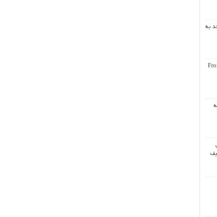
د به
Fro
ه
یف