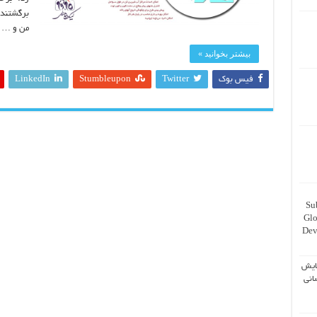
برگشتند 
من و …
بیشتر بخوانید »
فیس بوک
Twitter
Stumbleupon
LinkedIn
Su
Glo
Dev
ایش
انی