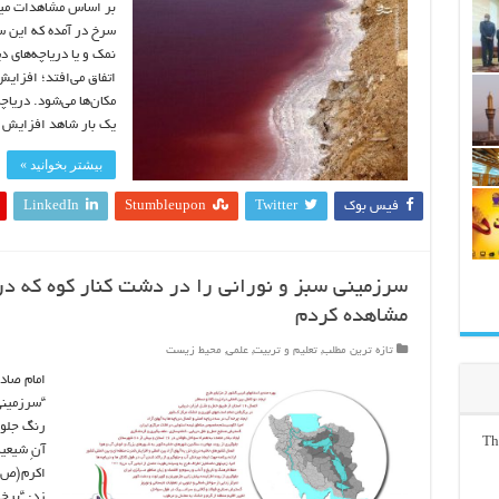
بر اساس مشاهدات مید
سرخ در آمده که این 
نمک و یا دریاچه‌های د
اتفاق می‌افتد؛ افزای
مکان‌ها می‌شود. دریا
یک بار شاهد افزایش 
بیشتر بخوانید »
فیس بوک
Twitter
Stumbleupon
LinkedIn
سرزميني سبز و نوراني را در دشت کنار کوه که در 
مشاهده کردم
تازه ترین مطلب
,
تعلیم و تربیت
,
علمی
,
محیط زیست
امام صاد
“سرزميني
رنگ جلوه
Th
آنِ شيعي
اکرم(ص) 
زد: “برخ