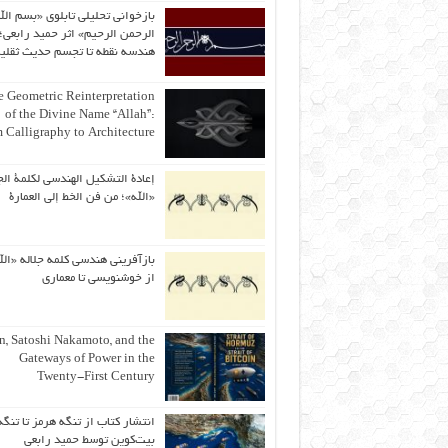
بازخوانی تحلیلی تابلوی «بسم الل
الرحمن الرحیم» اثر حمید رابعی؛ 
هندسه نقطه تا تجسم حدیث ثقلی
 Geometric Reinterpretation
of the Divine Name “Allah”:
 Calligraphy to Architecture
إعادة التشكيل الهندسي لكلمة الج
«الله»؛ من فن الخط إلى العمارة
بازآفرینی هندسی کلمه جلاله «الل
از خوشنویسی تا معماری
an, Satoshi Nakamoto, and the
Gateways of Power in the
Twenty-First Century
انتشار کتاب از تنگه هرمز تا تنگه
بیت‌کوین توسط حمید رابعی