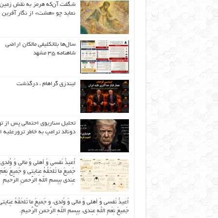
شگفت آن‌که هرمز به نقش زمین 
نماید چو «هشت» از نگار آفرین
سال‌ها بلاتکلیفی مالکان اراضی
شاهنامه ۳۵ مشهد
لیندزی گراهام ، درگذشت
تحلیل سناریوی احتمالی پس از ت
دونالد ترامپ به خاطر ترورعلیه ا
اُعیذُ نَفسی وَ أهلی وَ مالی وَ وُلدی
جَمیعَ ما تَلحَقُهُ عِنایتی و جَمیعَ نِعَمِ 
عِندی بِبِسمِ اللّهِ الرَّحمنِ الرَّحیمِ
اُعیذُ نَفسی وَ أهلی وَ مالی وَ وُلدی، و جَمیعَ ما تَلحَقُهُ عِنایتی
جَمیعَ نِعَمِ اللّهِ عِندی، بِبِسمِ اللّهِ الرَّحمنِ الرَّحیمِ.