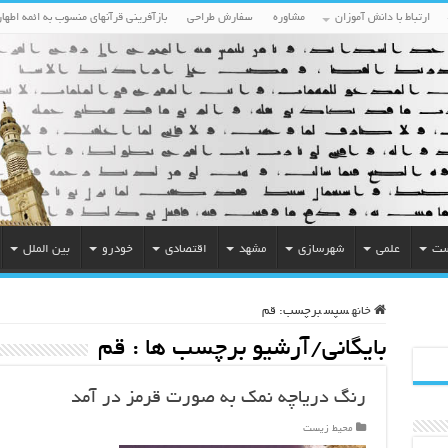
ارتباط با دانش آموزان
مشاوره
سفارش طراحی
بازآفرینی قرآنهای منسوب به ائمه اطهار
ست
علمی
شهرسازی
مشهد
اقتصادی
خودرو
بین الملل
خانه
سپس
برچسب:
قم
بایگانی/آرشیو برچسب ها :
قم
رنگ دریاچه نمک به صورت قرمز در آمد
محیط زیست