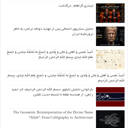
لیندزی گراهام ، درگذشت
تحلیل سناریوی احتمالی پس از تهدید دونالد ترامپ به خاطر
ترورعلیه ایران
اُعیذُ نَفسی وَ أهلی وَ مالی وَ وُلدی و جَمیعَ ما تَلحَقُهُ عِنایتی و جَمیعَ
نِعَمِ اللّهِ عِندی بِبِسمِ اللّهِ الرَّحمنِ الرَّحیمِ
اُعیذُ نَفسی وَ أهلی وَ مالی وَ وُلدی، و جَمیعَ ما تَلحَقُهُ عِنایتی، و جَمیعَ نِعَمِ اللّهِ عِندی، بِبِسمِ
اللّهِ الرَّحمنِ الرَّحیمِ.
بازخوانی تحلیلی تابلوی «بسم الله الرحمن الرحیم» اثر حمید
رابعی؛ از هندسه نقطه تا تجسم حدیث ثقلین
The Geometric Reinterpretation of the Divine Name
“Allah”: From Calligraphy to Architecture