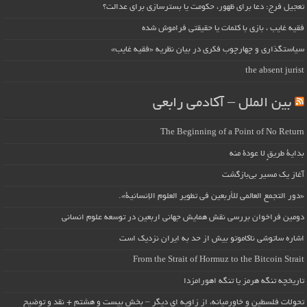
تعجیل فرج: دعا برای ظهور، حکومت یا بسترسازی برای عدالت؟
فقیه غایب ، بازی با کلمات یا حقیقتی فراموش شده
سیاستگذاری و چهارچوب فکری در بیان نظریه «فقیه غایب»
the absent jurist
بین الملل – آکادمی رابعی
The Beginning of a Point of No Return
بداية طريقٍ لا عودة منه
آغاز یک مسیر بی‌بازگشت
«دور التجمع العالمي للأربعين في تطوير العلوم الإنسانية».
دومین فراخوان بررسی نقش همایش جهانی اربعین در توسعه علوم انسانی
اشاره ساتوشی ناکاموتو بیش از حد به ایران نزدیک است
From the Strait of Hormuz to the Bitcoin Strait
تاریخچه تنگه هرمز یا تنگه اهورامزدا
تحولات فلسطین و خاورمیانه، از زاویه ای دیگر – بخش بیست و هشتم + نقد و توضیح