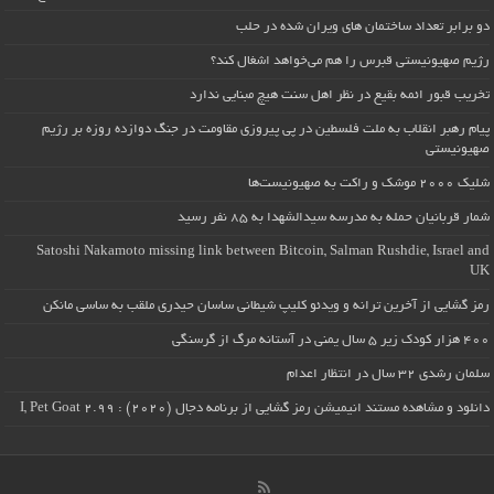
دو برابر تعداد ساختمان های ویران شده در حلب
رژیم صهیونیستی قبرس را هم می‌خواهد اشغال کند؟
تخریب قبور ائمه بقیع در نظر اهل سنت هیچ مبنایی ندارد
پیام رهبر انقلاب به ملت فلسطین در پی پیروزی مقاومت در جنگ دوازده روزه بر رژیم
صهیونیستی
شلیک ۲۰۰۰ موشک و راکت به صهیونیست‌ها
شمار قربانیان حمله به مدرسه سیدالشهدا به ۸۵ نفر رسید
Satoshi Nakamoto missing link between Bitcoin, Salman Rushdie, Israel and
UK
رمز گشایی از آخرین ترانه و ویدئو کلیپ شیطانی ساسان حیدری ملقب به ساسی مانکن
۴۰۰ هزار کودک زیر ۵ سال یمنی در آستانه مرگ از گرسنگی
سلمان رشدی ۳۲ سال در انتظار اعدام
دانلود و مشاهده مستند انیمیشن رمز گشایی از برنامه دجال (۲۰۲۰) : I, Pet Goat 2.99