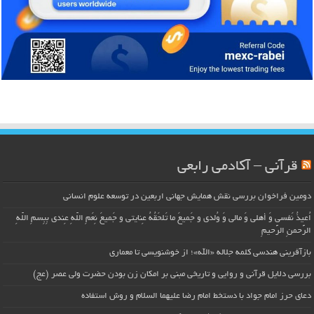
قرآنی – آکادمی رابعی
دومین فراخوان بررسی نقش همایش جهانی اربعین در توسعه علوم انسانی
اُعیذُ نَفسی وَ أهلی وَ مالی وَ وُلدی و جَمیعَ ما تَلحَقُهُ عِنایتی و جَمیعَ نِعَمِ اللّهِ عِندی بِبِسمِ اللّهِ
الرَّحمنِ الرَّحیمِ
بازآفرینی هندسی کلمه جلاله «الله»؛ از خوشنویسی تا معماری
بررسی دلایل قرآنی و روایی و تاریخی مبنی بر امکان زن بودن حضرت ولی عصر (عج)
دعای حرز امام جواد با دستخط امام رضا علیهما السلام و روش استفاده