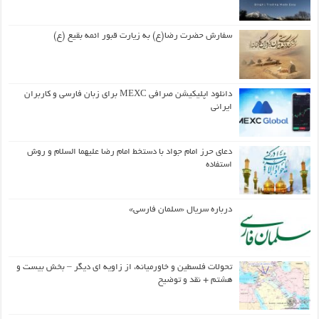
سفارش حضرت رضا(ع) به زیارت قبور ائمه بقیع (ع)
دانلود اپلیکیشن صرافی MEXC برای زبان فارسی و کاربران
ایرانی
دعای حرز امام جواد با دستخط امام رضا علیهما السلام و روش
استفاده
درباره سریال «سلمان فارسی»
تحولات فلسطین و خاورمیانه، از زاویه ای دیگر – بخش بیست و
هشتم + نقد و توضیح