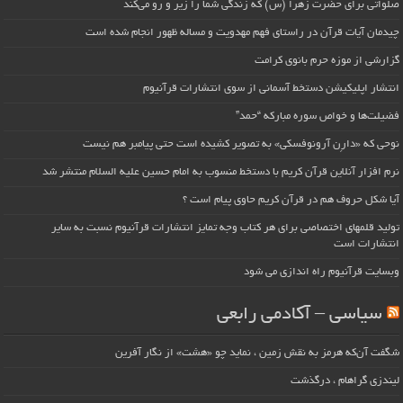
صلواتی برای حضرت زهرا (س) که زندگی شما را زیر و رو می‌کند
چیدمان آیات قرآن در راستای فهم مهدویت و مساله ظهور انجام شده است
گزارشی از موزه حرم بانوی کرامت
انتشار اپلیکیشن دستخط آسمانی از سوی انتشارات قرآنیوم
فضیلت‌ها و خواص سوره مبارکه “حمد”
نوحی که «دارِن آرونوفسکی» به تصویر کشیده است حتی پیامبر هم نیست
نرم افزار آنلاین قرآن کریم با دستخط منسوب به امام حسین علیه السلام منتشر شد
آیا شکل حروف هم در قرآن کریم حاوی پیام است ؟
تولید قلمهای اختصاصی برای هر کتاب وجه تمایز انتشارات قرآنیوم نسبت به سایر
انتشارات است
وبسایت قرآنیوم راه اندازی می شود
سیاسی – آکادمی رابعی
شگفت آن‌که هرمز به نقش زمین ، نماید چو «هشت» از نگار آفرین
لیندزی گراهام ، درگذشت