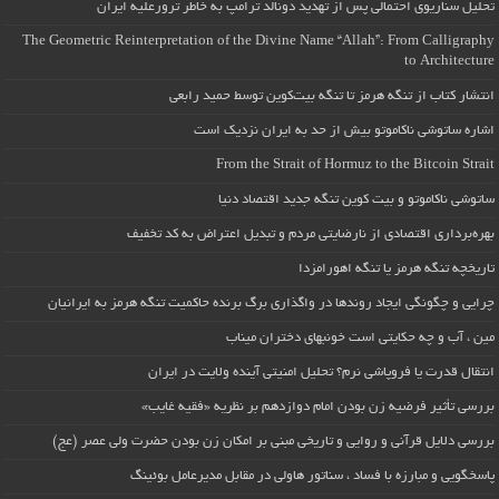
تحلیل سناریوی احتمالی پس از تهدید دونالد ترامپ به خاطر ترورعلیه ایران
The Geometric Reinterpretation of the Divine Name “Allah”: From Calligraphy
to Architecture
انتشار کتاب از تنگه هرمز تا تنگه بیت‌کوین توسط حمید رابعی
اشاره ساتوشی ناکاموتو بیش از حد به ایران نزدیک است
From the Strait of Hormuz to the Bitcoin Strait
ساتوشی ناکاموتو و بیت کوین تنگه جدید اقتصاد دنیا
بهره‌برداری اقتصادی از نارضایتی مردم و تبدیل اعتراض به کد تخفیف
تاریخچه تنگه هرمز یا تنگه اهورامزدا
چرایی و چگونگی ایجاد روندها در واگذاری برگ برنده حاکمیت تنگه هرمز به ایرانیان
مین ، آب و چه حکایتی است خونبهای دختران میناب
انتقال قدرت یا فروپاشی نرم؟ تحلیل امنیتی آینده ولایت در ایران
بررسی تأثیر فرضیه زن بودن امام دوازدهم بر نظریه «فقیه غایب»
بررسی دلایل قرآنی و روایی و تاریخی مبنی بر امکان زن بودن حضرت ولی عصر (عج)
پاسخگویی و مبارزه با فساد ، سناتور هاولی در مقابل مدیرعامل بوئینگ