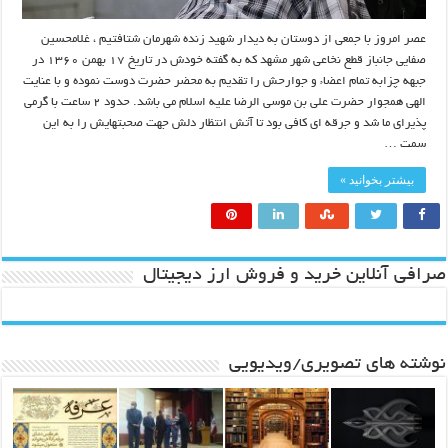
عصر امروز با جمعی از دوستان به دیدار شهید زنده شهرمان شتافتیم ، غلامحسین
صفایی جانباز قطع نخاعی شهر مشهد که به گفته خودش در تاریخ ۱۷ بهمن ۱۳۶۰ در
جبهه چزابه تمام اعضاء و جوارحش را تقدیم به محضر حضرت دوست نموده و با عنایت
الهی همجوار حضرت علی بن موسی الرضا علیه اسلام می باشد. حدود ۲ ساعت با گرمی
پذیرای ما شد و جرقه ای کافی بود تا آتش انتظار دلش جهت صحبتهایش را به این
سمت …
بیشتر بخوانید »
صرافی آنلاین خرید و فروش ارز دیجیتال
نوشته های تصویری/ویدیویی