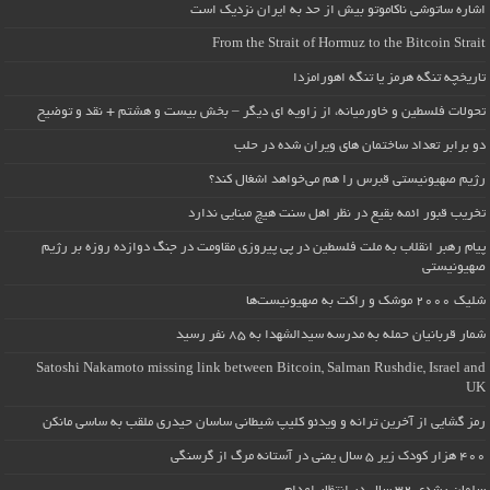
اشاره ساتوشی ناکاموتو بیش از حد به ایران نزدیک است
From the Strait of Hormuz to the Bitcoin Strait
تاریخچه تنگه هرمز یا تنگه اهورامزدا
تحولات فلسطین و خاورمیانه، از زاویه ای دیگر – بخش بیست و هشتم + نقد و توضیح
دو برابر تعداد ساختمان های ویران شده در حلب
رژیم صهیونیستی قبرس را هم می‌خواهد اشغال کند؟
تخریب قبور ائمه بقیع در نظر اهل سنت هیچ مبنایی ندارد
پیام رهبر انقلاب به ملت فلسطین در پی پیروزی مقاومت در جنگ دوازده روزه بر رژیم
صهیونیستی
شلیک ۲۰۰۰ موشک و راکت به صهیونیست‌ها
شمار قربانیان حمله به مدرسه سیدالشهدا به ۸۵ نفر رسید
Satoshi Nakamoto missing link between Bitcoin, Salman Rushdie, Israel and
UK
رمز گشایی از آخرین ترانه و ویدئو کلیپ شیطانی ساسان حیدری ملقب به ساسی مانکن
۴۰۰ هزار کودک زیر ۵ سال یمنی در آستانه مرگ از گرسنگی