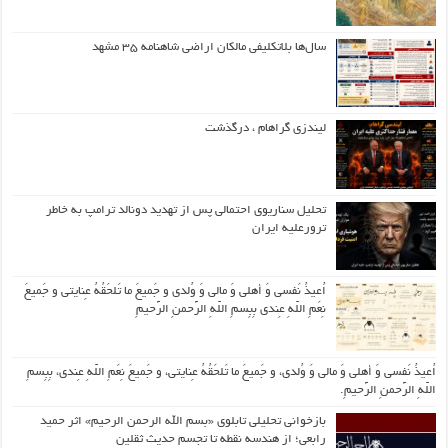
سال‌ها بلاتکلیفی مالکان اراضی شاهنامه ۳۵ مشهد
لیندزی گراهام ، درگذشت
تحلیل سناریوی احتمالی پس از تهدید دونالد ترامپ به خاطر
ترورعلیه ایران
اُعیذُ نَفسی وَ أهلی وَ مالی وَ وُلدی و جَمیعَ ما تَلحَقُهُ عِنایتی و جَمیعَ
نِعَمِ اللّهِ عِندی بِبِسمِ اللّهِ الرَّحمنِ الرَّحیمِ
اُعیذُ نَفسی وَ أهلی وَ مالی وَ وُلدی، و جَمیعَ ما تَلحَقُهُ عِنایتی، و جَمیعَ نِعَمِ اللّهِ عِندی، بِبِسمِ
اللّهِ الرَّحمنِ الرَّحیمِ.
بازخوانی تحلیلی تابلوی «بسم الله الرحمن الرحیم» اثر حمید
رابعی؛ از هندسه نقطه تا تجسم حدیث ثقلین