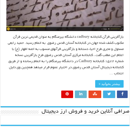
بازآفرینی قرآن کتابخانه cadbury دانشگاه بیرمنگام به عنوان قدیمی ترین قرآن
مکتوب کشف شده جهان در کتابخانه آستان قدس رضوی به اتمام رسید. حمید رابعی
مسئول و مجری طرح احیاء دستخط و بازآفرینی قرآنهای منسوب به ائمه اطهار (ع) با
اعلام این مطلب گفت ، کتابخانه مرکزی آستان قدس رضوی طرح بازآفرینی نسخه
شماره ۱۵۷۲ کتابخانه Cadbury در دانشگاه بیرمنگام را به اتمام رسانده و از طریق
کتابخانه دیجیتال آستان قدس رضوی در اختیار عموم قرار میدهد همچنین وی دلیل
انتخاب …
بیشتر بخوانید »
صرافی آنلاین خرید و فروش ارز دیجیتال