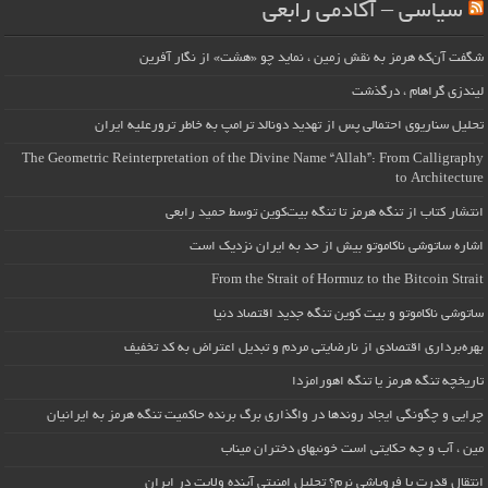
سیاسی – آکادمی رابعی
شگفت آن‌که هرمز به نقش زمین ، نماید چو «هشت» از نگار آفرین
لیندزی گراهام ، درگذشت
تحلیل سناریوی احتمالی پس از تهدید دونالد ترامپ به خاطر ترورعلیه ایران
The Geometric Reinterpretation of the Divine Name “Allah”: From Calligraphy
to Architecture
انتشار کتاب از تنگه هرمز تا تنگه بیت‌کوین توسط حمید رابعی
اشاره ساتوشی ناکاموتو بیش از حد به ایران نزدیک است
From the Strait of Hormuz to the Bitcoin Strait
ساتوشی ناکاموتو و بیت کوین تنگه جدید اقتصاد دنیا
بهره‌برداری اقتصادی از نارضایتی مردم و تبدیل اعتراض به کد تخفیف
تاریخچه تنگه هرمز یا تنگه اهورامزدا
چرایی و چگونگی ایجاد روندها در واگذاری برگ برنده حاکمیت تنگه هرمز به ایرانیان
مین ، آب و چه حکایتی است خونبهای دختران میناب
انتقال قدرت یا فروپاشی نرم؟ تحلیل امنیتی آینده ولایت در ایران