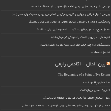
بررسی تأثیر فرضیه زن بودن امام دوازدهم بر نظریه «فقیه غایب»
بررسی دلایل قرآنی و روایی و تاریخی مبنی بر امکان زن بودن حضرت ولی عصر (عج)
پاسخگویی و مبارزه با فساد ، سناتور هاولی در مقابل مدیرعامل بوئینگ
تعجیل فرج: دعا برای ظهور، حکومت یا بسترسازی برای عدالت؟
فقیه غایب ، بازی با کلمات یا حقیقتی فراموش شده
سیاستگذاری و چهارچوب فکری در بیان نظریه «فقیه غایب»
the absent jurist
بین الملل – آکادمی رابعی
The Beginning of a Point of No Return
بداية طريقٍ لا عودة منه
آغاز یک مسیر بی‌بازگشت
«دور التجمع العالمي للأربعين في تطوير العلوم الإنسانية».
دومین فراخوان بررسی نقش همایش جهانی اربعین در توسعه علوم انسانی