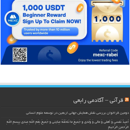
قرآنی – آکادمی رابعی
دومین فراخوان بررسی نقش همایش جهانی اربعین در توسعه علوم انسانی
اُعیذُ نَفسی وَ أهلی وَ مالی وَ وُلدی و جَمیعَ ما تَلحَقُهُ عِنایتی و جَمیعَ نِعَمِ اللّهِ عِندی بِبِسمِ اللّهِ
الرَّحمنِ الرَّحیمِ