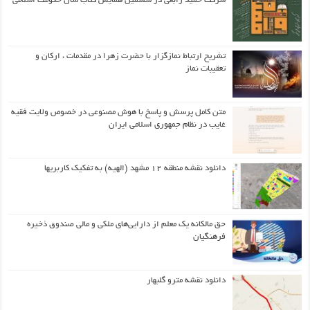
شرکت حمید رابعی در ششمین همایش کتاب سال حکومت اسلامی
تشریح ارتباط نمازگزار با حضرت زهرا در مقدمات ، ارکان و
تعقیبات نماز
متن کامل پرسش و پاسخ با هوش مصنوعی در خصوص ولایت فقیه
غایب در نظام جمهوری اسلامی ایران
دانلود نقشه منطقه ۱۲ مشهد (الهیه) به تفکیک کاربریها
حق مالکانه یک معلم از دارایی‌های ملکی و مالی صندوق ذخیره
فرهنگیان
دانلود نقشه مترو گلبهار