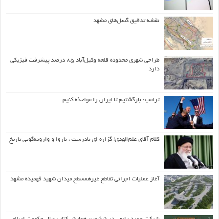
نقشه تدقیق گسل‌های مشهد
طراحی شهری محدوده قلعه وکیل‌آباد ۸۵ درصد پیشرفت فیزیکی
دارد
ترامپ: بازگشتیم تا ایران را مواخذه کنیم
کلام آقای علم‌الهدی! گزاره ای نادرست ، ناروا و وارونه‌گویی تاریخ
آغاز عملیات اجرائی تقاطع غیرهمسطح میدان شهید فهمیده مشهد