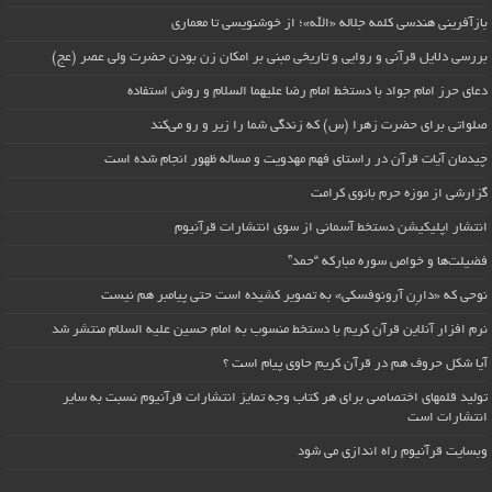
بازآفرینی هندسی کلمه جلاله «الله»؛ از خوشنویسی تا معماری
بررسی دلایل قرآنی و روایی و تاریخی مبنی بر امکان زن بودن حضرت ولی عصر (عج)
دعای حرز امام جواد با دستخط امام رضا علیهما السلام و روش استفاده
صلواتی برای حضرت زهرا (س) که زندگی شما را زیر و رو می‌کند
چیدمان آیات قرآن در راستای فهم مهدویت و مساله ظهور انجام شده است
گزارشی از موزه حرم بانوی کرامت
انتشار اپلیکیشن دستخط آسمانی از سوی انتشارات قرآنیوم
فضیلت‌ها و خواص سوره مبارکه “حمد”
نوحی که «دارِن آرونوفسکی» به تصویر کشیده است حتی پیامبر هم نیست
نرم افزار آنلاین قرآن کریم با دستخط منسوب به امام حسین علیه السلام منتشر شد
آیا شکل حروف هم در قرآن کریم حاوی پیام است ؟
تولید قلمهای اختصاصی برای هر کتاب وجه تمایز انتشارات قرآنیوم نسبت به سایر
انتشارات است
وبسایت قرآنیوم راه اندازی می شود