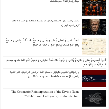
لیندزی گراهام ، درگذشت
تحلیل سناریوی احتمالی پس از تهدید دونالد ترامپ به خاطر
ترورعلیه ایران
اُعیذُ نَفسی وَ أهلی وَ مالی وَ وُلدی و جَمیعَ ما تَلحَقُهُ عِنایتی و جَمیعَ
نِعَمِ اللّهِ عِندی بِبِسمِ اللّهِ الرَّحمنِ الرَّحیمِ
اُعیذُ نَفسی وَ أهلی وَ مالی وَ وُلدی، و جَمیعَ ما تَلحَقُهُ عِنایتی، و جَمیعَ نِعَمِ اللّهِ عِندی، بِبِسمِ
اللّهِ الرَّحمنِ الرَّحیمِ.
بازخوانی تحلیلی تابلوی «بسم الله الرحمن الرحیم» اثر حمید
رابعی؛ از هندسه نقطه تا تجسم حدیث ثقلین
The Geometric Reinterpretation of the Divine Name
“Allah”: From Calligraphy to Architecture