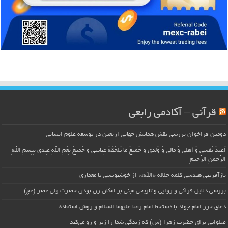
قرآنی – آکادمی رابعی
دومین فراخوان بررسی نقش همایش جهانی اربعین در توسعه علوم انسانی
اُعیذُ نَفسی وَ أهلی وَ مالی وَ وُلدی و جَمیعَ ما تَلحَقُهُ عِنایتی و جَمیعَ نِعَمِ اللّهِ عِندی بِبِسمِ اللّهِ
الرَّحمنِ الرَّحیمِ
بازآفرینی هندسی کلمه جلاله «الله»؛ از خوشنویسی تا معماری
بررسی دلایل قرآنی و روایی و تاریخی مبنی بر امکان زن بودن حضرت ولی عصر (عج)
دعای حرز امام جواد با دستخط امام رضا علیهما السلام و روش استفاده
صلواتی برای حضرت زهرا (س) که زندگی شما را زیر و رو می‌کند