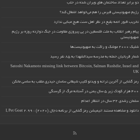
دو برابر تعداد ساختمان های ویران شده در حلب
رژیم صهیونیستی قبرس را هم می‌خواهد اشغال کند؟
تخریب قبور ائمه بقیع در نظر اهل سنت هیچ مبنایی ندارد
پیام رهبر انقلاب به ملت فلسطین در پی پیروزی مقاومت در جنگ دوازده روزه بر رژیم
صهیونیستی
شلیک ۲۰۰۰ موشک و راکت به صهیونیست‌ها
شمار قربانیان حمله به مدرسه سیدالشهدا به ۸۵ نفر رسید
Satoshi Nakamoto missing link between Bitcoin, Salman Rushdie, Israel and
UK
رمز گشایی از آخرین ترانه و ویدئو کلیپ شیطانی ساسان حیدری ملقب به ساسی مانکن
۴۰۰ هزار کودک زیر ۵ سال یمنی در آستانه مرگ از گرسنگی
سلمان رشدی ۳۲ سال در انتظار اعدام
دانلود و مشاهده مستند انیمیشن رمز گشایی از برنامه دجال (۲۰۲۰) : I, Pet Goat 2.99