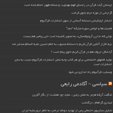
چیدمان آیات قرآن در راستای فهم مهدویت و مساله ظهور انجام شده است
گزارشی از موزه حرم بانوی کرامت
انتشار اپلیکیشن دستخط آسمانی از سوی انتشارات قرآنیوم
فضیلت‌ها و خواص سوره مبارکه “حمد”
نوحی که «دارِن آرونوفسکی» به تصویر کشیده است حتی پیامبر هم نیست
نرم افزار آنلاین قرآن کریم با دستخط منسوب به امام حسین علیه السلام منتشر شد
آیا شکل حروف هم در قرآن کریم حاوی پیام است ؟
تولید قلمهای اختصاصی برای هر کتاب وجه تمایز انتشارات قرآنیوم نسبت به سایر
انتشارات است
وبسایت قرآنیوم راه اندازی می شود
سیاسی – آکادمی رابعی
شگفت آن‌که هرمز به نقش زمین ، نماید چو «هشت» از نگار آفرین
لیندزی گراهام ، درگذشت
تحلیل سناریوی احتمالی پس از تهدید دونالد ترامپ به خاطر ترورعلیه ایران