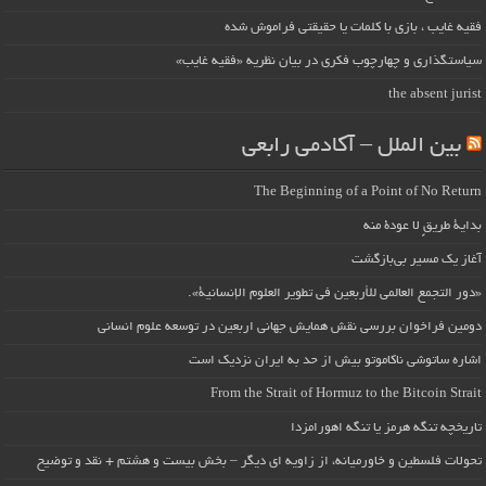
فقیه غایب ، بازی با کلمات یا حقیقتی فراموش شده
سیاستگذاری و چهارچوب فکری در بیان نظریه «فقیه غایب»
the absent jurist
بین الملل – آکادمی رابعی
The Beginning of a Point of No Return
بداية طريقٍ لا عودة منه
آغاز یک مسیر بی‌بازگشت
«دور التجمع العالمي للأربعين في تطوير العلوم الإنسانية».
دومین فراخوان بررسی نقش همایش جهانی اربعین در توسعه علوم انسانی
اشاره ساتوشی ناکاموتو بیش از حد به ایران نزدیک است
From the Strait of Hormuz to the Bitcoin Strait
تاریخچه تنگه هرمز یا تنگه اهورامزدا
تحولات فلسطین و خاورمیانه، از زاویه ای دیگر – بخش بیست و هشتم + نقد و توضیح