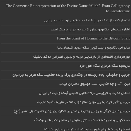
The Geometric Reinterpretation of the Divine Name “Allah”: From Calligraphy
to Architecture
انتشار کتاب از تنگه هرمز تا تنگه بیت‌کوین توسط حمید رابعی
اشاره ساتوشی ناکاموتو بیش از حد به ایران نزدیک است
From the Strait of Hormuz to the Bitcoin Strait
ساتوشی ناکاموتو و بیت کوین تنگه جدید اقتصاد دنیا
بهره‌برداری اقتصادی از نارضایتی مردم و تبدیل اعتراض به کد تخفیف
تاریخچه تنگه هرمز یا تنگه اهورامزدا
چرایی و چگونگی ایجاد روندها در واگذاری برگ برنده حاکمیت تنگه هرمز به ایرانیان
مین ، آب و چه حکایتی است خونبهای دختران میناب
انتقال قدرت یا فروپاشی نرم؟ تحلیل امنیتی آینده ولایت در ایران
بررسی تأثیر فرضیه زن بودن امام دوازدهم بر نظریه «فقیه غایب»
بررسی دلایل قرآنی و روایی و تاریخی مبنی بر امکان زن بودن حضرت ولی عصر (عج)
پاسخگویی و مبارزه با فساد ، سناتور هاولی در مقابل مدیرعامل بوئینگ
تعجیل فرج: دعا برای ظهور، حکومت یا بسترسازی برای عدالت؟