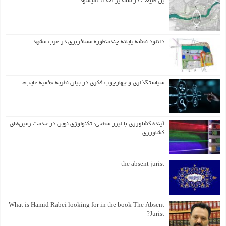
پل طبیعت در شاندیز احداث میشود
دانلود نقشه پایانه چندمنظوره مسافربری در غرب مشهد
سیاستگذاری و چهارچوب فکری در بیان نظریه «فقیه غایب»
آینده کشاورزی با لیزر سطحی: تکنولوژی نوین در خدمت زمین‌های
کشاورزی
the absent jurist
What is Hamid Rabei looking for in the book The Absent
Jurist?