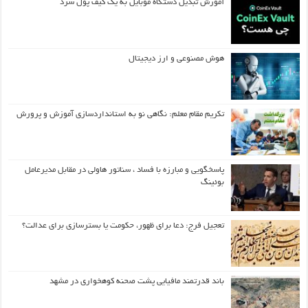
آموزش تبدیل دستگاه موبایل به یک کیف‌ پول سرد
هوش مصنوعی و ارز دیجیتال
تکریم مقام معلم: نگاهی نو به استانداردسازی آموزش و پرورش
پاسخگویی و مبارزه با فساد ، سناتور هاولی در مقابل مدیرعامل
بوئینگ
تعجیل فرج: دعا برای ظهور، حکومت یا بسترسازی برای عدالت؟
باند قدرتمند مافیایی پشت صحنه کوهخواری در مشهد