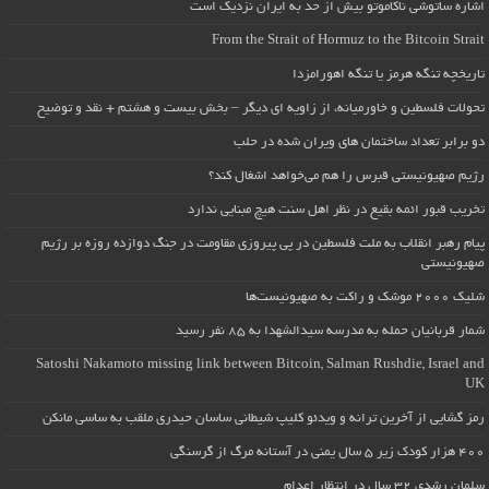
اشاره ساتوشی ناکاموتو بیش از حد به ایران نزدیک است
From the Strait of Hormuz to the Bitcoin Strait
تاریخچه تنگه هرمز یا تنگه اهورامزدا
تحولات فلسطین و خاورمیانه، از زاویه ای دیگر – بخش بیست و هشتم + نقد و توضیح
دو برابر تعداد ساختمان های ویران شده در حلب
رژیم صهیونیستی قبرس را هم می‌خواهد اشغال کند؟
تخریب قبور ائمه بقیع در نظر اهل سنت هیچ مبنایی ندارد
پیام رهبر انقلاب به ملت فلسطین در پی پیروزی مقاومت در جنگ دوازده روزه بر رژیم
صهیونیستی
شلیک ۲۰۰۰ موشک و راکت به صهیونیست‌ها
شمار قربانیان حمله به مدرسه سیدالشهدا به ۸۵ نفر رسید
Satoshi Nakamoto missing link between Bitcoin, Salman Rushdie, Israel and
UK
رمز گشایی از آخرین ترانه و ویدئو کلیپ شیطانی ساسان حیدری ملقب به ساسی مانکن
۴۰۰ هزار کودک زیر ۵ سال یمنی در آستانه مرگ از گرسنگی
سلمان رشدی ۳۲ سال در انتظار اعدام