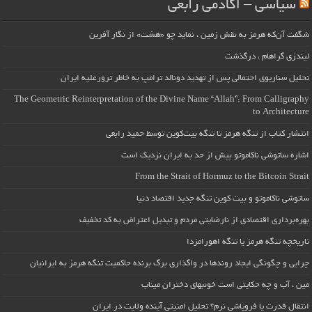
سیاسی – آکادمی رابعی
شگفت آن‌که هرمز به نقش زمین ، نماید چو «هشت» از نگار آفرین
لیندزی گراهام ، درگذشت
تحلیل سناریوی احتمالی پس از تهدید دونالد ترامپ به خاطر ترورعلیه ایران
The Geometric Reinterpretation of the Divine Name “Allah”: From Calligraphy
to Architecture
انتشار کتاب از تنگه هرمز تا تنگه بیت‌کوین توسط حمید رابعی
اشاره ساتوشی ناکاموتو بیش از حد به ایران نزدیک است
From the Strait of Hormuz to the Bitcoin Strait
ساتوشی ناکاموتو و بیت کوین تنگه جدید اقتصاد دنیا
بهره‌برداری اقتصادی از نارضایتی مردم و تبدیل اعتراض به کد تخفیف
تاریخچه تنگه هرمز یا تنگه اهورامزدا
چرایی و چگونگی ایجاد روندها در واگذاری برگ برنده حاکمیت تنگه هرمز به ایرانیان
مین ، آب و چه حکایتی است خونبهای دختران میناب
انتقال قدرت یا فروپاشی نرم؟ تحلیل امنیتی آینده ولایت در ایران