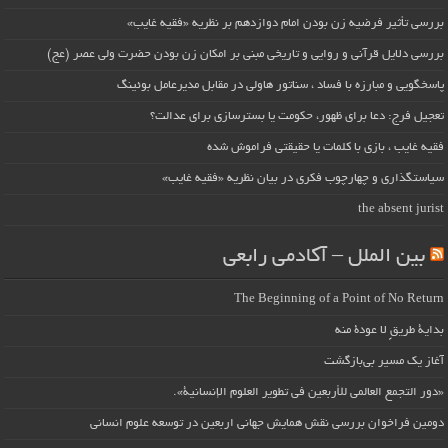
بررسی تأثیر فرضیه زن بودن امام دوازدهم بر نظریه «فقیه غایب»
بررسی دلایل قرآنی و روایی و تاریخی مبنی بر امکان زن بودن حضرت ولی عصر (عج)
پاسخگویی و مبارزه با فساد ، سناتور هاولی در مقابل مدیرعامل بوئینگ
تعجیل فرج: دعا برای ظهور، حکومت یا بسترسازی برای عدالت؟
فقیه غایب ، بازی با کلمات یا حقیقتی فراموش شده
سیاستگذاری و چهارچوب فکری در بیان نظریه «فقیه غایب»
the absent jurist
بین الملل – آکادمی رابعی
The Beginning of a Point of No Return
بداية طريقٍ لا عودة منه
آغاز یک مسیر بی‌بازگشت
«دور التجمع العالمي للأربعين في تطوير العلوم الإنسانية».
دومین فراخوان بررسی نقش همایش جهانی اربعین در توسعه علوم انسانی