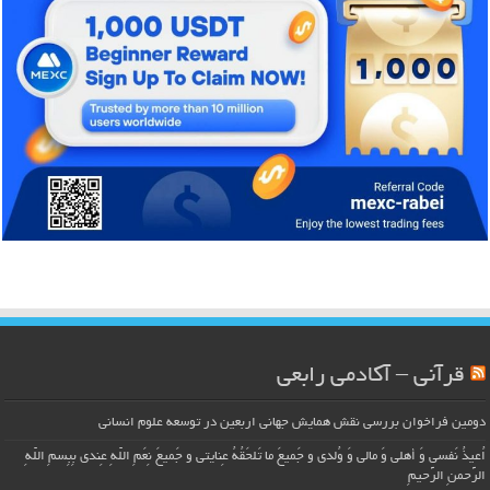
قرآنی – آکادمی رابعی
دومین فراخوان بررسی نقش همایش جهانی اربعین در توسعه علوم انسانی
اُعیذُ نَفسی وَ أهلی وَ مالی وَ وُلدی و جَمیعَ ما تَلحَقُهُ عِنایتی و جَمیعَ نِعَمِ اللّهِ عِندی بِبِسمِ اللّهِ
الرَّحمنِ الرَّحیمِ