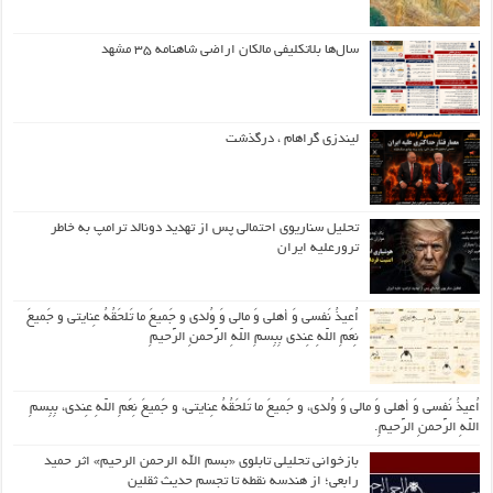
سال‌ها بلاتکلیفی مالکان اراضی شاهنامه ۳۵ مشهد
لیندزی گراهام ، درگذشت
تحلیل سناریوی احتمالی پس از تهدید دونالد ترامپ به خاطر
ترورعلیه ایران
اُعیذُ نَفسی وَ أهلی وَ مالی وَ وُلدی و جَمیعَ ما تَلحَقُهُ عِنایتی و جَمیعَ
نِعَمِ اللّهِ عِندی بِبِسمِ اللّهِ الرَّحمنِ الرَّحیمِ
اُعیذُ نَفسی وَ أهلی وَ مالی وَ وُلدی، و جَمیعَ ما تَلحَقُهُ عِنایتی، و جَمیعَ نِعَمِ اللّهِ عِندی، بِبِسمِ
اللّهِ الرَّحمنِ الرَّحیمِ.
بازخوانی تحلیلی تابلوی «بسم الله الرحمن الرحیم» اثر حمید
رابعی؛ از هندسه نقطه تا تجسم حدیث ثقلین