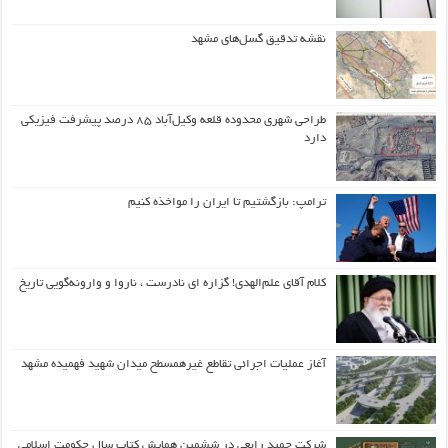
نقشه تدقیق گسل‌های مشهد
طراحی شهری محدوده قلعه وکیل‌آباد ۸۵ درصد پیشرفت فیزیکی
دارد
ترامپ: بازگشتیم تا ایران را مواخذه کنیم
کلام آقای علم‌الهدی! گزاره ای نادرست ، ناروا و وارونه‌گویی تاریخ
آغاز عملیات اجرائی تقاطع غیرهمسطح میدان شهید فهمیده مشهد
شرکت حمید رابعی در ششمین همایش کتاب سال حکومت اسلامی