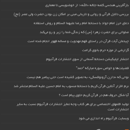
بازآفرینی هندسی کلمه جلاله «الله»؛ از خوشنویسی تا معماری
بررسی دلایل قرآنی و روایی و تاریخی مبنی بر امکان زن بودن حضرت ولی عصر (عج)
دعای حرز امام جواد با دستخط امام رضا علیهما السلام و روش استفاده
صلواتی برای حضرت زهرا (س) که زندگی شما را زیر و رو می‌کند
چیدمان آیات قرآن در راستای فهم مهدویت و مساله ظهور انجام شده است
گزارشی از موزه حرم بانوی کرامت
انتشار اپلیکیشن دستخط آسمانی از سوی انتشارات قرآنیوم
فضیلت‌ها و خواص سوره مبارکه “حمد”
نوحی که «دارِن آرونوفسکی» به تصویر کشیده است حتی پیامبر هم نیست
نرم افزار آنلاین قرآن کریم با دستخط منسوب به امام حسین علیه السلام منتشر شد
آیا شکل حروف هم در قرآن کریم حاوی پیام است ؟
تولید قلمهای اختصاصی برای هر کتاب وجه تمایز انتشارات قرآنیوم نسبت به سایر
انتشارات است
وبسایت قرآنیوم راه اندازی می شود