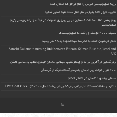
رژیم صهیونیستی قبرس را هم می‌خواهد اشغال کند؟
تخریب قبور ائمه بقیع در نظر اهل سنت هیچ مبنایی ندارد
پیام رهبر انقلاب به ملت فلسطین در پی پیروزی مقاومت در جنگ دوازده روزه بر رژیم
صهیونیستی
شلیک ۲۰۰۰ موشک و راکت به صهیونیست‌ها
شمار قربانیان حمله به مدرسه سیدالشهدا به ۸۵ نفر رسید
Satoshi Nakamoto missing link between Bitcoin, Salman Rushdie, Israel and
UK
رمز گشایی از آخرین ترانه و ویدئو کلیپ شیطانی ساسان حیدری ملقب به ساسی مانکن
۴۰۰ هزار کودک زیر ۵ سال یمنی در آستانه مرگ از گرسنگی
سلمان رشدی ۳۲ سال در انتظار اعدام
دانلود و مشاهده مستند انیمیشن رمز گشایی از برنامه دجال (۲۰۲۰) : I, Pet Goat 2.99