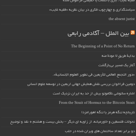
فقیه غایب ، بازی با کلمات یا حقیقتی فراموش شده
سیاستگذاری و چهارچوب فکری در بیان نظریه «فقیه غایب»
the absent jurist
بین الملل – آکادمی رابعی
The Beginning of a Point of No Return
بداية طريقٍ لا عودة منه
آغاز یک مسیر بی‌بازگشت
«دور التجمع العالمي للأربعين في تطوير العلوم الإنسانية».
دومین فراخوان بررسی نقش همایش جهانی اربعین در توسعه علوم انسانی
اشاره ساتوشی ناکاموتو بیش از حد به ایران نزدیک است
From the Strait of Hormuz to the Bitcoin Strait
تاریخچه تنگه هرمز یا تنگه اهورامزدا
تحولات فلسطین و خاورمیانه، از زاویه ای دیگر – بخش بیست و هشتم + نقد و توضیح
دو برابر تعداد ساختمان های ویران شده در حلب