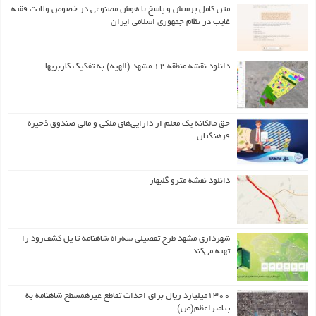
متن کامل پرسش و پاسخ با هوش مصنوعی در خصوص ولایت فقیه
غایب در نظام جمهوری اسلامی ایران
دانلود نقشه منطقه ۱۲ مشهد (الهیه) به تفکیک کاربریها
حق مالکانه یک معلم از دارایی‌های ملکی و مالی صندوق ذخیره
فرهنگیان
دانلود نقشه مترو گلبهار
شهرداری مشهد طرح تفصیلی سه‌راه شاهنامه تا پل کشف‌رود را
تهیه می‌کند
۱۳۰۰میلیارد ریال برای احداث تقاطع غیرهمسطح شاهنامه به
پیامبراعظم(ص)