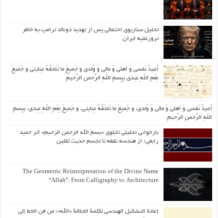
تحلیل سناریوی احتمالی پس از تهدید دونالد ترامپ به خاطر
ترورعلیه ایران
اُعیذُ نَفسی وَ أهلی وَ مالی وَ وُلدی و جَمیعَ ما تَلحَقُهُ عِنایتی و جَمیعَ
نِعَمِ اللّهِ عِندی بِبِسمِ اللّهِ الرَّحمنِ الرَّحیمِ
اُعیذُ نَفسی وَ أهلی وَ مالی وَ وُلدی، و جَمیعَ ما تَلحَقُهُ عِنایتی، و جَمیعَ نِعَمِ اللّهِ عِندی، بِبِسمِ
اللّهِ الرَّحمنِ الرَّحیمِ.
بازخوانی تحلیلی تابلوی «بسم الله الرحمن الرحیم» اثر حمید
رابعی؛ از هندسه نقطه تا تجسم حدیث ثقلین
The Geometric Reinterpretation of the Divine Name
“Allah”: From Calligraphy to Architecture
إعادة التشكيل الهندسي لكلمة الجلالة «الله»؛ من فن الخط إلى