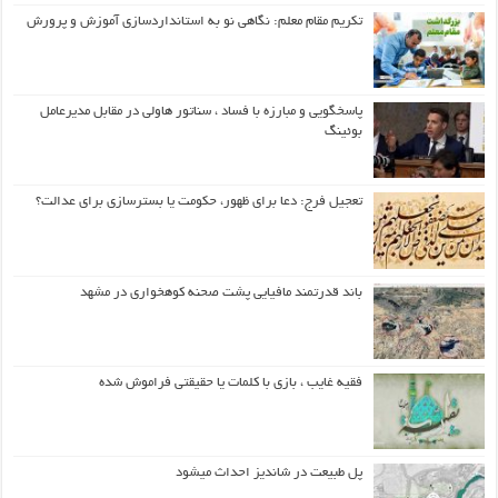
تکریم مقام معلم: نگاهی نو به استانداردسازی آموزش و پرورش
پاسخگویی و مبارزه با فساد ، سناتور هاولی در مقابل مدیرعامل
بوئینگ
تعجیل فرج: دعا برای ظهور، حکومت یا بسترسازی برای عدالت؟
باند قدرتمند مافیایی پشت صحنه کوهخواری در مشهد
فقیه غایب ، بازی با کلمات یا حقیقتی فراموش شده
پل طبیعت در شاندیز احداث میشود