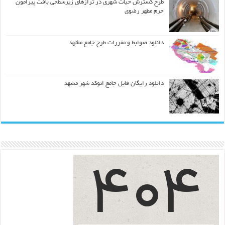
طرح گسترش حیات شهري در ترازهاي زیرسطحی بافت پیرامون
حرم مطهر رضوي
دانلود ضوابط و مقررات طرح جامع مشهد
دانلود رایگان فایل جامع اتوکد شهر مشهد