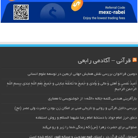
قرآنی – آکادمی رابعی
دومین فراخوان بررسی نقش همایش جهانی اربعین در توسعه علوم انسانی
اُعیذُ نَفسی وَ أهلی وَ مالی وَ وُلدی و جَمیعَ ما تَلحَقُهُ عِنایتی و جَمیعَ نِعَمِ اللّهِ عِندی بِبِسمِ اللّهِ
الرَّحمنِ الرَّحیمِ
بازآفرینی هندسی کلمه جلاله «الله»؛ از خوشنویسی تا معماری
بررسی دلایل قرآنی و روایی و تاریخی مبنی بر امکان زن بودن حضرت ولی عصر (عج)
دعای حرز امام جواد با دستخط امام رضا علیهما السلام و روش استفاده
صلواتی برای حضرت زهرا (س) که زندگی شما را زیر و رو می‌کند
چیدمان آیات قرآن در راستای فهم مهدویت و مساله ظهور انجام شده است