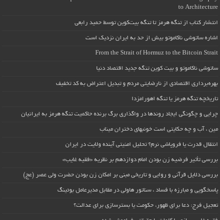
to Architecture
انتشار کتاب از تنگه هرمز تا تنگه بیت‌کوین توسط حمید رابعی
اشاره ساتوشی ناکاموتو بیش از حد به ایران نزدیک است
From the Strait of Hormuz to the Bitcoin Strait
ساتوشی ناکاموتو و بیت کوین تنگه جدید اقتصاد دنیا
بهره‌برداری اقتصادی از نارضایتی مردم و تبدیل اعتراض به کد تخفیف
تاریخچه تنگه هرمز یا تنگه اهورامزدا
چرایی و چگونگی ایجاد روندها در واگذاری برگ برنده حاکمیت تنگه هرمز به ایرانیان
مین ، آب و چه حکایتی است خونبهای دختران میناب
انتقال قدرت یا فروپاشی نرم؟ تحلیل امنیتی آینده ولایت در ایران
بررسی تأثیر فرضیه زن بودن امام دوازدهم بر نظریه «فقیه غایب»
بررسی دلایل قرآنی و روایی و تاریخی مبنی بر امکان زن بودن حضرت ولی عصر (عج)
پاسخگویی و مبارزه با فساد ، سناتور هاولی در مقابل مدیرعامل بوئینگ
تعجیل فرج: دعا برای ظهور، حکومت یا بسترسازی برای عدالت؟