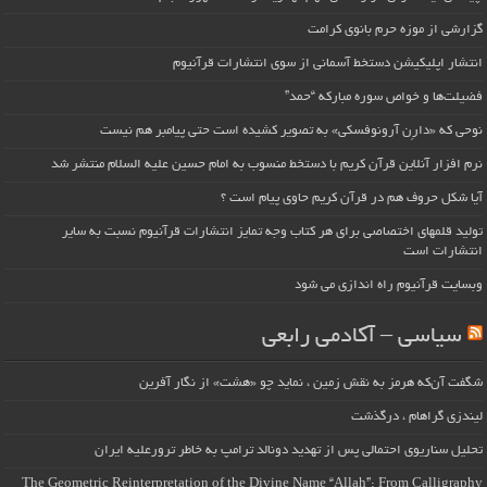
گزارشی از موزه حرم بانوی کرامت
انتشار اپلیکیشن دستخط آسمانی از سوی انتشارات قرآنیوم
فضیلت‌ها و خواص سوره مبارکه “حمد”
نوحی که «دارِن آرونوفسکی» به تصویر کشیده است حتی پیامبر هم نیست
نرم افزار آنلاین قرآن کریم با دستخط منسوب به امام حسین علیه السلام منتشر شد
آیا شکل حروف هم در قرآن کریم حاوی پیام است ؟
تولید قلمهای اختصاصی برای هر کتاب وجه تمایز انتشارات قرآنیوم نسبت به سایر
انتشارات است
وبسایت قرآنیوم راه اندازی می شود
سیاسی – آکادمی رابعی
شگفت آن‌که هرمز به نقش زمین ، نماید چو «هشت» از نگار آفرین
لیندزی گراهام ، درگذشت
تحلیل سناریوی احتمالی پس از تهدید دونالد ترامپ به خاطر ترورعلیه ایران
The Geometric Reinterpretation of the Divine Name “Allah”: From Calligraphy