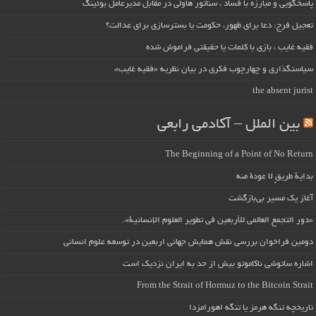
پاسخگویی و مبارزه با فساد ، سناتور هاولی در مقابل مدیرعامل بوئینگ
تعجیل فرج: دعا برای ظهور، حکومت یا بسترسازی برای عدالت؟
فقیه غایب ، بازی با کلمات یا حقیقتی فراموش شده
سیاستگذاری و چهارچوب فکری در بیان نظریه «فقیه غایب»
the absent jurist
بین الملل – آکادمی رابعی
The Beginning of a Point of No Return
بداية طريقٍ لا عودة منه
آغاز یک مسیر بی‌بازگشت
«دور التجمع العالمي للأربعين في تطوير العلوم الإنسانية».
دومین فراخوان بررسی نقش همایش جهانی اربعین در توسعه علوم انسانی
اشاره ساتوشی ناکاموتو بیش از حد به ایران نزدیک است
From the Strait of Hormuz to the Bitcoin Strait
تاریخچه تنگه هرمز یا تنگه اهورامزدا