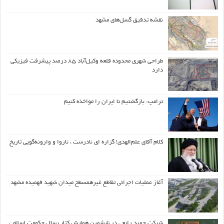
نقشه تدقیق گسل‌های مشهد
طراحی شهری محدوده قلعه وکیل‌آباد ۸۵ درصد پیشرفت فیزیکی
دارد
ترامپ: بازگشتیم تا ایران را مواخذه کنیم
کلام آقای علم‌الهدی! گزاره ای نادرست ، ناروا و وارونه‌گویی تاریخ
آغاز عملیات اجرائی تقاطع غیرهمسطح میدان شهید فهمیده مشهد
شرکت حمید رابعی در ششمین همایش کتاب سال حکومت اسلامی