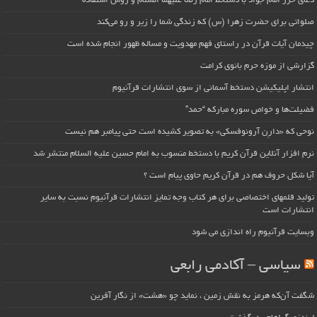
دعای حرز امام جواد با دستخط امام رضا علیهما السلام و روش استفاده
صلواتی برای حضرت زهرا (س) که زندگی شما را زیر و رو می‌کند
چیدمان آیات قرآن در راستای فهم مهدویت و مساله ظهور انجام شده است
گزارشی از موزه حرم بانوی کرامت
انتشار اپلیکیشن دستخط آسمانی از سوی انتشارات قرآنیوم
فضیلت‌ها و خواص سوره مبارکه “حمد”
نوحی که «دارِن آرونوفسکی» به تصویر کشیده است حتی پیامبر هم نیست
نرم افزار آنلاین قرآن کریم با دستخط منسوب به امام حسین علیه السلام منتشر شد
آیا شکل حروف هم در قرآن کریم حاوی پیام است ؟
تولید قلمهای اختصاصی برای هر کتاب وجه تمایز انتشارات قرآنیوم نسبت به سایر
انتشارات است
وبسایت قرآنیوم راه اندازی می شود
سیاسی – آکادمی رابعی
شگفت آن‌که هرمز به نقش زمین ، نماید چو «هشت» از نگار آفرین