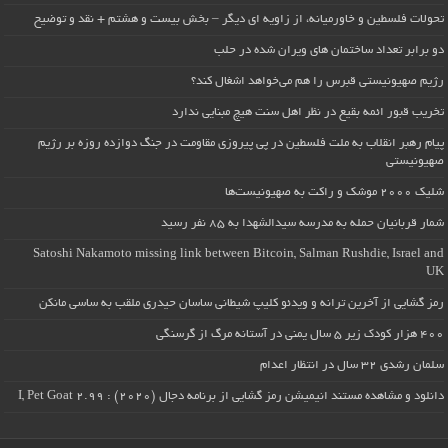
تحولات فلسطین و خاورمیانه، از زاویه ای دیگر – بخش بیست و هشتم + نقد و توضیح
دو برابر تعداد ساختمان های ویران شده در حلب
رژیم صهیونیستی قبرس را هم می‌خواهد اشغال کند؟
تخریب قبور ائمه بقیع در نظر اهل سنت هیچ مبنایی ندارد
پیام رهبر انقلاب به ملت فلسطین در پی پیروزی مقاومت در جنگ دوازده روزه بر رژیم
صهیونیستی
شلیک ۲۰۰۰ موشک و راکت به صهیونیست‌ها
شمار قربانیان حمله به مدرسه سیدالشهدا به ۸۵ نفر رسید
Satoshi Nakamoto missing link between Bitcoin, Salman Rushdie, Israel and
UK
رمز گشایی از آخرین ترانه و ویدئو کلیپ شیطانی ساسان حیدری ملقب به ساسی مانکن
۴۰۰ هزار کودک زیر ۵ سال یمنی در آستانه مرگ از گرسنگی
سلمان رشدی ۳۲ سال در انتظار اعدام
دانلود و مشاهده مستند انیمیشن رمز گشایی از برنامه دجال (۲۰۲۰) : I, Pet Goat 2.99