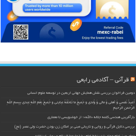
قرآنی – آکادمی رابعی
دومین فراخوان بررسی نقش همایش جهانی اربعین در توسعه علوم انسانی
اُعیذُ نَفسی وَ أهلی وَ مالی وَ وُلدی و جَمیعَ ما تَلحَقُهُ عِنایتی و جَمیعَ نِعَمِ اللّهِ عِندی بِبِسمِ اللّهِ
الرَّحمنِ الرَّحیمِ
بازآفرینی هندسی کلمه جلاله «الله»؛ از خوشنویسی تا معماری
بررسی دلایل قرآنی و روایی و تاریخی مبنی بر امکان زن بودن حضرت ولی عصر (عج)