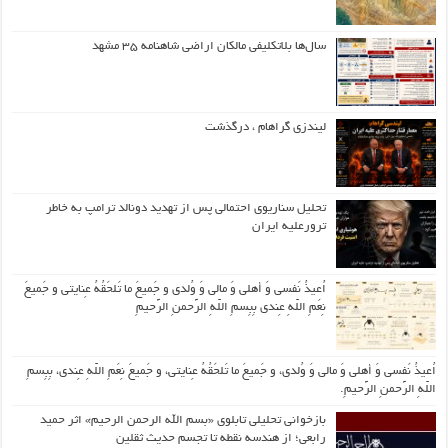
سال‌ها بلاتکلیفی مالکان اراضی شاهنامه ۳۵ مشهد
لیندزی گراهام ، درگذشت
تحلیل سناریوی احتمالی پس از تهدید دونالد ترامپ به خاطر
ترورعلیه ایران
اُعیذُ نَفسی وَ أهلی وَ مالی وَ وُلدی و جَمیعَ ما تَلحَقُهُ عِنایتی و جَمیعَ
نِعَمِ اللّهِ عِندی بِبِسمِ اللّهِ الرَّحمنِ الرَّحیمِ
اُعیذُ نَفسی وَ أهلی وَ مالی وَ وُلدی، و جَمیعَ ما تَلحَقُهُ عِنایتی، و جَمیعَ نِعَمِ اللّهِ عِندی، بِبِسمِ
اللّهِ الرَّحمنِ الرَّحیمِ.
بازخوانی تحلیلی تابلوی «بسم الله الرحمن الرحیم» اثر حمید
رابعی؛ از هندسه نقطه تا تجسم حدیث ثقلین