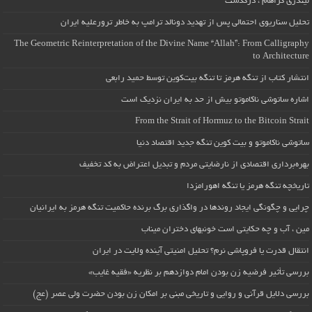
لیندزی گراهام ، درگذشت
تحلیل سناریوی احتمالی پس از تهدید دونالد ترامپ به خاطر ترورعلیه ایران
The Geometric Reinterpretation of the Divine Name “Allah”: From Calligraphy
to Architecture
انتشار کتاب از تنگه هرمز تا تنگه بیت‌کوین توسط حمید رابعی
اشاره ساتوشی ناکاموتو بیش از حد به ایران نزدیک است
From the Strait of Hormuz to the Bitcoin Strait
ساتوشی ناکاموتو و بیت کوین تنگه جدید اقتصاد دنیا
بهره‌برداری اقتصادی از نارضایتی مردم و تبدیل اعتراض به کد تخفیف
تاریخچه تنگه هرمز یا تنگه اهورامزدا
چرایی و چگونگی ایجاد روندها در واگذاری برگ برنده حاکمیت تنگه هرمز به ایرانیان
مین ، آب و چه حکایتی است خونبهای دختران میناب
انتقال قدرت یا فروپاشی نرم؟ تحلیل امنیتی آینده ولایت در ایران
بررسی تأثیر فرضیه زن بودن امام دوازدهم بر نظریه «فقیه غایب»
بررسی دلایل قرآنی و روایی و تاریخی مبنی بر امکان زن بودن حضرت ولی عصر (عج)