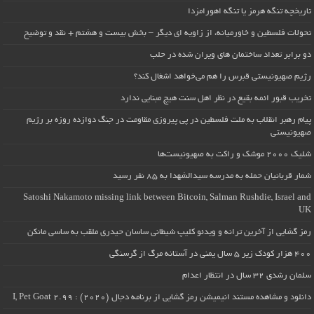
تاریخچه تنگه هرمز یا تنگه اهورامزدا
تحولات فلسطین و خاورمیانه، از زاویه ای دیگر – بخش بیست و هشتم + نقد و توضیح
دو برابر تعداد ساختمان های ویران شده در حلب
رژیم صهیونیستی قبرس را هم می‌خواهد اشغال کند؟
تخریب قبور ائمه بقیع در نظر اهل سنت هیچ مبنایی ندارد
پیام رهبر انقلاب به ملت فلسطین در پی پیروزی مقاومت در جنگ دوازده روزه بر رژیم
صهیونیستی
شلیک ۲۰۰۰ موشک و راکت به صهیونیست‌ها
شمار قربانیان حمله به مدرسه سیدالشهدا به ۸۵ نفر رسید
Satoshi Nakamoto missing link between Bitcoin, Salman Rushdie, Israel and
UK
رمز گشایی از آخرین ترانه و ویدئو کلیپ شیطانی ساسان حیدری ملقب به ساسی مانکن
۴۰۰ هزار کودک زیر ۵ سال یمنی در آستانه مرگ از گرسنگی
سلمان رشدی ۳۲ سال در انتظار اعدام
دانلود و مشاهده مستند انیمیشن رمز گشایی از برنامه دجال (۲۰۲۰) : I, Pet Goat 2.99