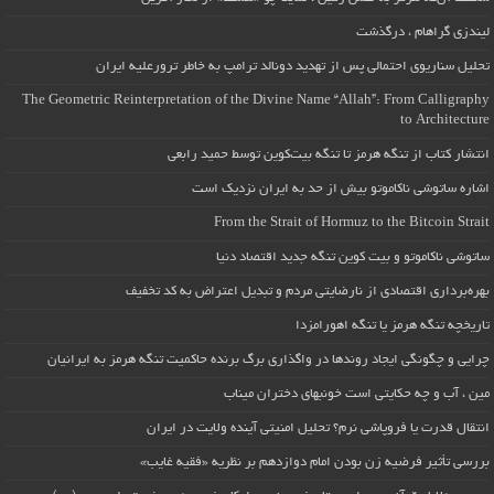
لیندزی گراهام ، درگذشت
تحلیل سناریوی احتمالی پس از تهدید دونالد ترامپ به خاطر ترورعلیه ایران
The Geometric Reinterpretation of the Divine Name “Allah”: From Calligraphy
to Architecture
انتشار کتاب از تنگه هرمز تا تنگه بیت‌کوین توسط حمید رابعی
اشاره ساتوشی ناکاموتو بیش از حد به ایران نزدیک است
From the Strait of Hormuz to the Bitcoin Strait
ساتوشی ناکاموتو و بیت کوین تنگه جدید اقتصاد دنیا
بهره‌برداری اقتصادی از نارضایتی مردم و تبدیل اعتراض به کد تخفیف
تاریخچه تنگه هرمز یا تنگه اهورامزدا
چرایی و چگونگی ایجاد روندها در واگذاری برگ برنده حاکمیت تنگه هرمز به ایرانیان
مین ، آب و چه حکایتی است خونبهای دختران میناب
انتقال قدرت یا فروپاشی نرم؟ تحلیل امنیتی آینده ولایت در ایران
بررسی تأثیر فرضیه زن بودن امام دوازدهم بر نظریه «فقیه غایب»