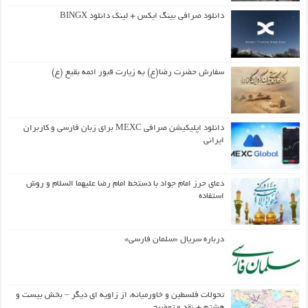
دانلود صرافی بینگ ایکس + لینک دانلود BINGX
سفارش حضرت رضا(ع) به زیارت قبور ائمه بقیع (ع)
دانلود اپلیکیشن صرافی MEXC برای زبان فارسی و کاربران
ایرانی
دعای حرز امام جواد با دستخط امام رضا علیهما السلام و روش
استفاده
درباره سریال «سلمان فارسی»
تحولات فلسطین و خاورمیانه، از زاویه ای دیگر – بخش بیست و
هشتم + نقد و توضیح