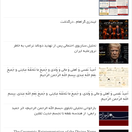
لیندزی گراهام ، درگذشت
تحلیل سناریوی احتمالی پس از تهدید دونالد ترامپ به خاطر
ترورعلیه ایران
اُعیذُ نَفسی وَ أهلی وَ مالی وَ وُلدی و جَمیعَ ما تَلحَقُهُ عِنایتی و جَمیعَ
نِعَمِ اللّهِ عِندی بِبِسمِ اللّهِ الرَّحمنِ الرَّحیمِ
اُعیذُ نَفسی وَ أهلی وَ مالی وَ وُلدی، و جَمیعَ ما تَلحَقُهُ عِنایتی، و جَمیعَ نِعَمِ اللّهِ عِندی، بِبِسمِ
اللّهِ الرَّحمنِ الرَّحیمِ.
بازخوانی تحلیلی تابلوی «بسم الله الرحمن الرحیم» اثر حمید
رابعی؛ از هندسه نقطه تا تجسم حدیث ثقلین