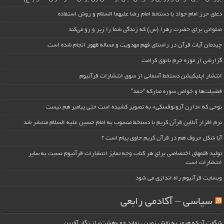
دعای حرز امام جواد با دستخط امام رضا علیهما السلام و روش استفاده
صلواتی برای حضرت زهرا (س) که زندگی شما را زیر و رو می‌کند
چیدمان آیات قرآن در راستای فهم مهدویت و مساله ظهور انجام شده است
گزارشی از موزه حرم بانوی کرامت
انتشار اپلیکیشن دستخط آسمانی از سوی انتشارات قرآنیوم
فضیلت‌ها و خواص سوره مبارکه “حمد”
نوحی که «دارِن آرونوفسکی» به تصویر کشیده است حتی پیامبر هم نیست
نرم افزار آنلاین قرآن کریم با دستخط منسوب به امام حسین علیه السلام منتشر شد
آیا شکل حروف هم در قرآن کریم حاوی پیام است ؟
تولید قلمهای اختصاصی برای هر کتاب وجه تمایز انتشارات قرآنیوم نسبت به سایر
انتشارات است
وبسایت قرآنیوم راه اندازی می شود
سیاسی – آکادمی رابعی
شگفت آن‌که هرمز به نقش زمین ، نماید چو «هشت» از نگار آفرین