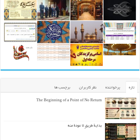
تازه
پرخواننده
نظر کاربران
برچسب ها
The Beginning of a Point of No Return
بداية طريقٍ لا عودة منه