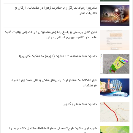
تشریح ارتباط نمازگزار با حضرت زهرا در مقدمات ، ارکان و
تعقیبات نماز
متن کامل پرسش و پاسخ با هوش مصنوعی در خصوص ولایت فقیه
غایب در نظام جمهوری اسلامی ایران
دانلود نقشه منطقه ۱۲ مشهد (الهیه) به تفکیک کاربریها
حق مالکانه یک معلم از دارایی‌های ملکی و مالی صندوق ذخیره
فرهنگیان
دانلود نقشه مترو گلبهار
شهرداری مشهد طرح تفصیلی سه‌راه شاهنامه تا پل کشف‌رود را