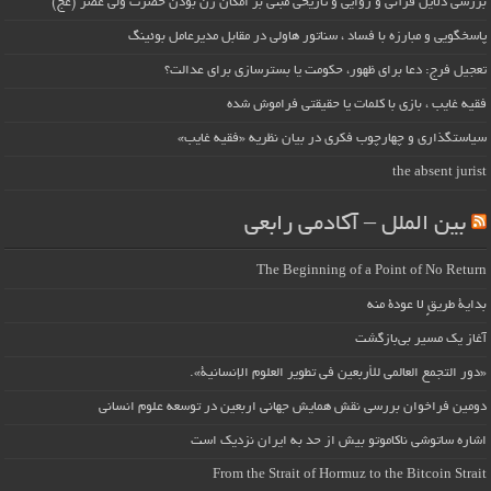
بررسی دلایل قرآنی و روایی و تاریخی مبنی بر امکان زن بودن حضرت ولی عصر (عج)
پاسخگویی و مبارزه با فساد ، سناتور هاولی در مقابل مدیرعامل بوئینگ
تعجیل فرج: دعا برای ظهور، حکومت یا بسترسازی برای عدالت؟
فقیه غایب ، بازی با کلمات یا حقیقتی فراموش شده
سیاستگذاری و چهارچوب فکری در بیان نظریه «فقیه غایب»
the absent jurist
بین الملل – آکادمی رابعی
The Beginning of a Point of No Return
بداية طريقٍ لا عودة منه
آغاز یک مسیر بی‌بازگشت
«دور التجمع العالمي للأربعين في تطوير العلوم الإنسانية».
دومین فراخوان بررسی نقش همایش جهانی اربعین در توسعه علوم انسانی
اشاره ساتوشی ناکاموتو بیش از حد به ایران نزدیک است
From the Strait of Hormuz to the Bitcoin Strait