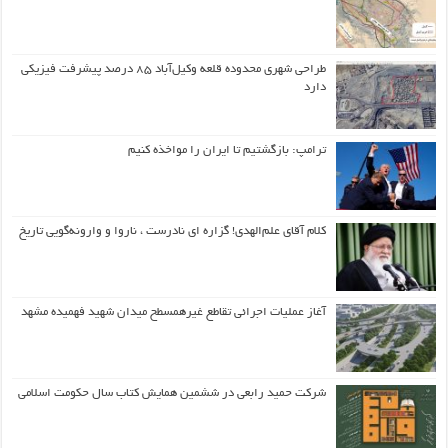
طراحی شهری محدوده قلعه وکیل‌آباد ۸۵ درصد پیشرفت فیزیکی
دارد
ترامپ: بازگشتیم تا ایران را مواخذه کنیم
کلام آقای علم‌الهدی! گزاره ای نادرست ، ناروا و وارونه‌گویی تاریخ
آغاز عملیات اجرائی تقاطع غیرهمسطح میدان شهید فهمیده مشهد
شرکت حمید رابعی در ششمین همایش کتاب سال حکومت اسلامی