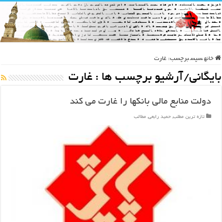
خانه
سپس
برچسب:
غارت
بایگانی/آرشیو برچسب ها :
غارت
دولت منابع مالی بانکها را غارت می کند
تازه ترین مطلب
,
حمید رابعی
,
مطالب