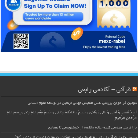
قرآنی – آکادمی رابعی
دومین فراخوان بررسی نقش همایش جهانی اربعین در توسعه علوم انسانی
اُعیذُ نَفسی وَ أهلی وَ مالی وَ وُلدی و جَمیعَ ما تَلحَقُهُ عِنایتی و جَمیعَ نِعَمِ اللّهِ عِندی بِبِسمِ اللّهِ
الرَّحمنِ الرَّحیمِ
بازآفرینی هندسی کلمه جلاله «الله»؛ از خوشنویسی تا معماری
بررسی دلایل قرآنی و روایی و تاریخی مبنی بر امکان زن بودن حضرت ولی عصر (عج)