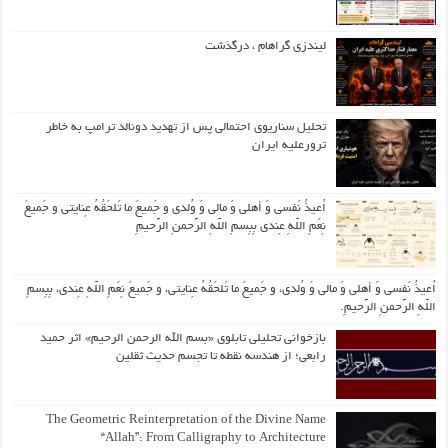
لیندزی گراهام ، درگذشت
تحلیل سناریوی احتمالی پس از تهدید دونالد ترامپ به خاطر
ترورعلیه ایران
اُعیذُ نَفسی وَ أهلی وَ مالی وَ وُلدی و جَمیعَ ما تَلحَقُهُ عِنایتی و جَمیعَ
نِعَمِ اللّهِ عِندی بِبِسمِ اللّهِ الرَّحمنِ الرَّحیمِ
اُعیذُ نَفسی وَ أهلی وَ مالی وَ وُلدی، و جَمیعَ ما تَلحَقُهُ عِنایتی، و جَمیعَ نِعَمِ اللّهِ عِندی، بِبِسمِ
اللّهِ الرَّحمنِ الرَّحیمِ.
بازخوانی تحلیلی تابلوی «بسم الله الرحمن الرحیم» اثر حمید
رابعی؛ از هندسه نقطه تا تجسم حدیث ثقلین
The Geometric Reinterpretation of the Divine Name
“Allah”: From Calligraphy to Architecture