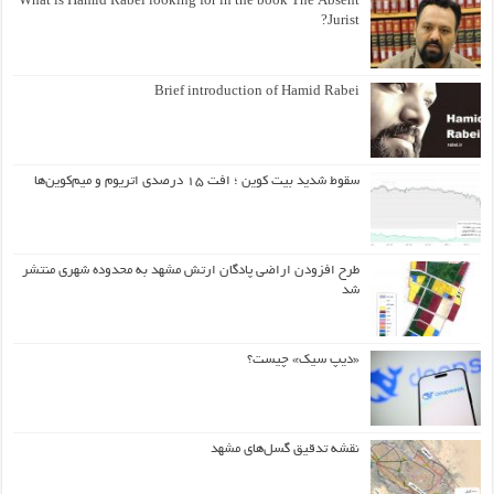
What is Hamid Rabei looking for in the book The Absent
Jurist?
Brief introduction of Hamid Rabei
سقوط شدید بیت کوین ؛ افت ۱۵ درصدی اتریوم و میم‌کوین‌ها
طرح افزودن اراضی پادگان ارتش مشهد به محدوده شهری منتشر
شد
«دیپ سیک» چیست؟
نقشه تدقیق گسل‌های مشهد