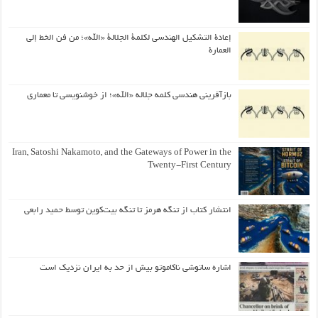
إعادة التشكيل الهندسي لكلمة الجلالة «الله»؛ من فن الخط إلى
العمارة
بازآفرینی هندسی کلمه جلاله «الله»؛ از خوشنویسی تا معماری
Iran, Satoshi Nakamoto, and the Gateways of Power in the
Twenty-First Century
انتشار کتاب از تنگه هرمز تا تنگه بیت‌کوین توسط حمید رابعی
اشاره ساتوشی ناکاموتو بیش از حد به ایران نزدیک است