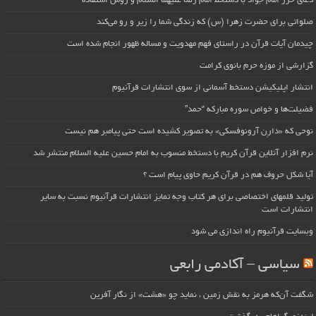
دعای حرز امام جواد با دستخط امام رضا علیهما السلام و روش استفاده
صلواتی برای حضرت زهرا (س) که زندگی شما را زیر و رو می‌کند
چیدمان آیات قرآن در راستای فهم مهدویت و مساله ظهور انجام شده است
گزارشی از موزه حرم بانوی کرامت
انتشار اپلیکیشن دستخط آسمانی از سوی انتشارات قرآنیوم
فضیلت‌ها و خواص سوره مبارکه “حمد”
نوحی که «دارِن آرونوفسکی» به تصویر کشیده است حتی پیامبر هم نیست
نرم افزار آنلاین قرآن کریم با دستخط منسوب به امام حسین علیه السلام منتشر شد
آیا شکل حروف هم در قرآن کریم حاوی پیام است ؟
تولید قلمهای اختصاصی برای هر کتاب وجه تمایز انتشارات قرآنیوم نسبت به سایر
انتشارات است
وبسایت قرآنیوم راه اندازی می شود
سیاسی – آکادمی رابعی
شگفت آن‌که هرمز به نقش زمین ، نماید چو «هشت» از نگار آفرین