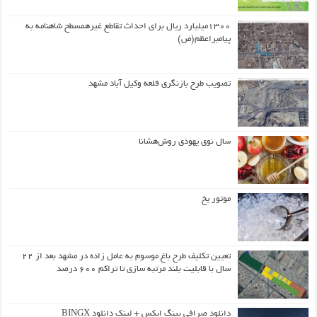
۱۳۰۰میلیارد ریال برای احداث تقاطع غیرهمسطح شاهنامه به
پیامبراعظم(ص)
تصویب طرح بازنگری قلعه وکیل آباد مشهد
سال نوی یهودی روش‌هشانا
موتور یخ
تعیین تکلیف طرح باغ موسوم به عامل زاده در مشهد بعد از ۲۲
سال با قابلیت بلند مرتبه سازی تا تراکم ۶۰۰ درصد
دانلود صرافی بینگ ایکس + لینک دانلود BINGX