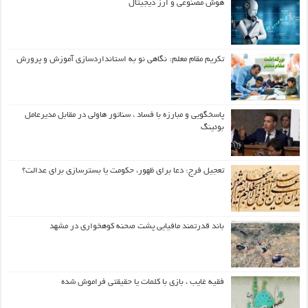
هوش مصنوعی و ارز دیجیتال
تکریم مقام معلم: نگاهی نو به استانداردسازی آموزش و پرورش
پاسخگویی و مبارزه با فساد ، سناتور هاولی در مقابل مدیرعامل
بوئینگ
تعجیل فرج: دعا برای ظهور، حکومت یا بسترسازی برای عدالت؟
باند قدرتمند مافیایی پشت صحنه کوهخواری در مشهد
فقیه غایب ، بازی با کلمات یا حقیقتی فراموش شده