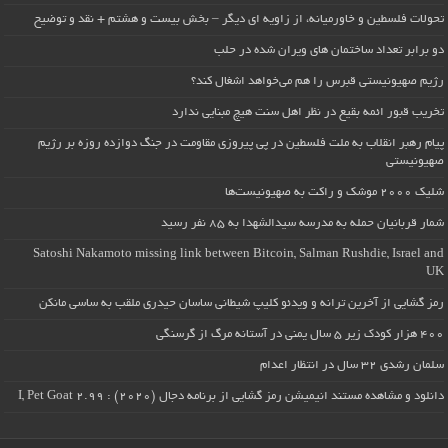
تحولات فلسطین و خاورمیانه، از زاویه ای دیگر – بخش بیست و هشتم + نقد و توضیح
دو برابر تعداد ساختمان های ویران شده در حلب
رژیم صهیونیستی قبرس را هم می‌خواهد اشغال کند؟
تخریب قبور ائمه بقیع در نظر اهل سنت هیچ مبنایی ندارد
پیام رهبر انقلاب به ملت فلسطین در پی پیروزی مقاومت در جنگ دوازده روزه بر رژیم
صهیونیستی
شلیک ۲۰۰۰ موشک و راکت به صهیونیست‌ها
شمار قربانیان حمله به مدرسه سیدالشهدا به ۸۵ نفر رسید
Satoshi Nakamoto missing link between Bitcoin, Salman Rushdie, Israel and
UK
رمز گشایی از آخرین ترانه و ویدئو کلیپ شیطانی ساسان حیدری ملقب به ساسی مانکن
۴۰۰ هزار کودک زیر ۵ سال یمنی در آستانه مرگ از گرسنگی
سلمان رشدی ۳۲ سال در انتظار اعدام
دانلود و مشاهده مستند انیمیشن رمز گشایی از برنامه دجال (۲۰۲۰) : I, Pet Goat 2.99