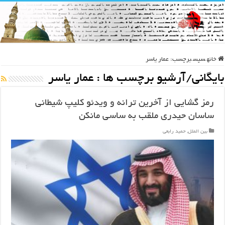
خانه
سپس
برچسب:
عمار یاسر
بایگانی/آرشیو برچسب ها :
عمار یاسر
رمز گشایی از آخرین ترانه و ویدئو کلیپ شیطانی
ساسان حیدری ملقب به ساسی مانکن
بین الملل
,
حمید رابعی