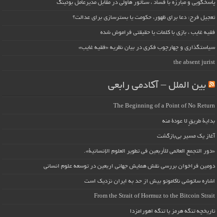
پاسخگویی و مبارزه با فساد ، سناتور هاولی در مقابل مدیرعامل بوئینگ
تعجیل فرج: دعا برای ظهور، حکومت یا بسترسازی برای عدالت؟
فقیه غایب ، بازی با کلمات یا حقیقتی فراموش شده
سیاستگذاری و چهارچوب فکری در بیان نظریه «فقیه غایب»
the absent jurist
بین الملل – آکادمی رابعی
The Beginning of a Point of No Return
بداية طريقٍ لا عودة منه
آغاز یک مسیر بی‌بازگشت
«دور التجمع العالمي للأربعين في تطوير العلوم الإنسانية».
دومین فراخوان بررسی نقش همایش جهانی اربعین در توسعه علوم انسانی
اشاره ساتوشی ناکاموتو بیش از حد به ایران نزدیک است
From the Strait of Hormuz to the Bitcoin Strait
تاریخچه تنگه هرمز یا تنگه اهورامزدا