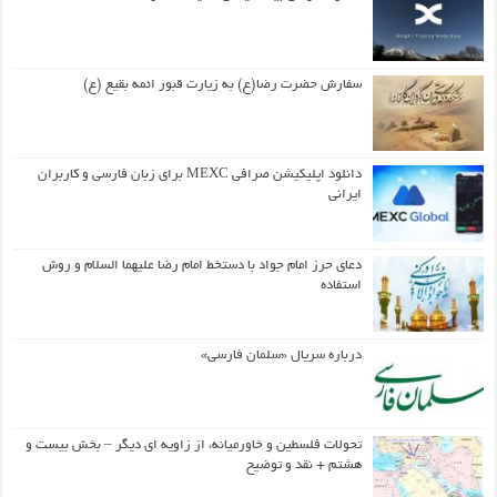
سفارش حضرت رضا(ع) به زیارت قبور ائمه بقیع (ع)
دانلود اپلیکیشن صرافی MEXC برای زبان فارسی و کاربران
ایرانی
دعای حرز امام جواد با دستخط امام رضا علیهما السلام و روش
استفاده
درباره سریال «سلمان فارسی»
تحولات فلسطین و خاورمیانه، از زاویه ای دیگر – بخش بیست و
هشتم + نقد و توضیح