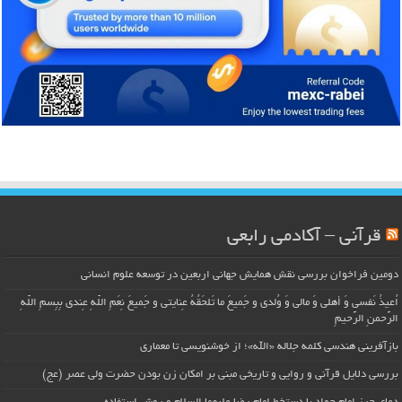
قرآنی – آکادمی رابعی
دومین فراخوان بررسی نقش همایش جهانی اربعین در توسعه علوم انسانی
اُعیذُ نَفسی وَ أهلی وَ مالی وَ وُلدی و جَمیعَ ما تَلحَقُهُ عِنایتی و جَمیعَ نِعَمِ اللّهِ عِندی بِبِسمِ اللّهِ
الرَّحمنِ الرَّحیمِ
بازآفرینی هندسی کلمه جلاله «الله»؛ از خوشنویسی تا معماری
بررسی دلایل قرآنی و روایی و تاریخی مبنی بر امکان زن بودن حضرت ولی عصر (عج)