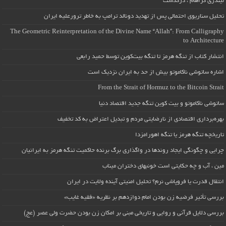
لیندزی گراهام ، درگذشت
تحلیل سناریوی احتمالی پس از تهدید دونالد ترامپ به خاطر ترورعلیه ایران
The Geometric Reinterpretation of the Divine Name “Allah”: From Calligraphy
to Architecture
انتشار کتاب از تنگه هرمز تا تنگه بیت‌کوین توسط حمید رابعی
اشاره ساتوشی ناکاموتو بیش از حد به ایران نزدیک است
From the Strait of Hormuz to the Bitcoin Strait
ساتوشی ناکاموتو و بیت کوین تنگه جدید اقتصاد دنیا
بهره‌برداری اقتصادی از نارضایتی مردم و تبدیل اعتراض به کد تخفیف
تاریخچه تنگه هرمز یا تنگه اهورامزدا
چرایی و چگونگی ایجاد روندها در واگذاری برگ برنده حاکمیت تنگه هرمز به ایرانیان
مین ، آب و چه حکایتی است خونبهای دختران میناب
انتقال قدرت یا فروپاشی نرم؟ تحلیل امنیتی آینده ولایت در ایران
بررسی تأثیر فرضیه زن بودن امام دوازدهم بر نظریه «فقیه غایب»
بررسی دلایل قرآنی و روایی و تاریخی مبنی بر امکان زن بودن حضرت ولی عصر (عج)