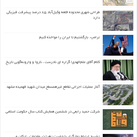
طراحی شهری محدوده قلعه وکیل‌آباد ۸۵ درصد پیشرفت فیزیکی
دارد
ترامپ: بازگشتیم تا ایران را مواخذه کنیم
کلام آقای علم‌الهدی! گزاره ای نادرست ، ناروا و وارونه‌گویی تاریخ
آغاز عملیات اجرائی تقاطع غیرهمسطح میدان شهید فهمیده مشهد
شرکت حمید رابعی در ششمین همایش کتاب سال حکومت اسلامی
تشریح ارتباط نمازگزار با حضرت زهرا در مقدمات ، ارکان و