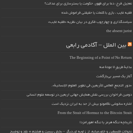
تعجیل فرج: دعا برای ظهور، حکومت یا بسترسازی برای عدالت؟
فقیه غایب ، بازی با کلمات یا حقیقتی فراموش شده
سیاستگذاری و چهارچوب فکری در بیان نظریه «فقیه غایب»
the absent jurist
بین الملل – آکادمی رابعی
The Beginning of a Point of No Return
بداية طريقٍ لا عودة منه
آغاز یک مسیر بی‌بازگشت
«دور التجمع العالمي للأربعين في تطوير العلوم الإنسانية».
دومین فراخوان بررسی نقش همایش جهانی اربعین در توسعه علوم انسانی
اشاره ساتوشی ناکاموتو بیش از حد به ایران نزدیک است
From the Strait of Hormuz to the Bitcoin Strait
تاریخچه تنگه هرمز یا تنگه اهورامزدا
تحولات فلسطین و خاورمیانه، از زاویه ای دیگر – بخش بیست و هشتم + نقد و توضیح