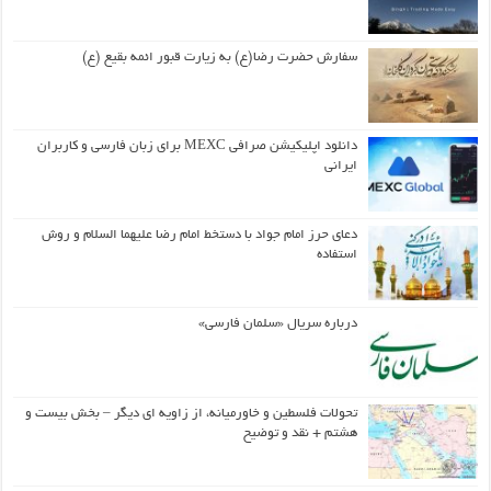
سفارش حضرت رضا(ع) به زیارت قبور ائمه بقیع (ع)
دانلود اپلیکیشن صرافی MEXC برای زبان فارسی و کاربران
ایرانی
دعای حرز امام جواد با دستخط امام رضا علیهما السلام و روش
استفاده
درباره سریال «سلمان فارسی»
تحولات فلسطین و خاورمیانه، از زاویه ای دیگر – بخش بیست و
هشتم + نقد و توضیح