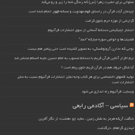
صلواتی برای حضرت زهرا (س) که زندگی شما را زیر و رو می‌کند
چیدمان آیات قرآن در راستای فهم مهدویت و مساله ظهور انجام شده است
گزارشی از موزه حرم بانوی کرامت
انتشار اپلیکیشن دستخط آسمانی از سوی انتشارات قرآنیوم
فضیلت‌ها و خواص سوره مبارکه “حمد”
نوحی که «دارِن آرونوفسکی» به تصویر کشیده است حتی پیامبر هم نیست
نرم افزار آنلاین قرآن کریم با دستخط منسوب به امام حسین علیه السلام منتشر شد
آیا شکل حروف هم در قرآن کریم حاوی پیام است ؟
تولید قلمهای اختصاصی برای هر کتاب وجه تمایز انتشارات قرآنیوم نسبت به سایر
انتشارات است
وبسایت قرآنیوم راه اندازی می شود
سیاسی – آکادمی رابعی
شگفت آن‌که هرمز به نقش زمین ، نماید چو «هشت» از نگار آفرین
لیندزی گراهام ، درگذشت