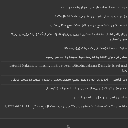
دو برابر تعداد ساختمان های ویران شده در حلب
رژیم صهیونیستی قبرس را هم می‌خواهد اشغال کند؟
تخریب قبور ائمه بقیع در نظر اهل سنت هیچ مبنایی ندارد
پیام رهبر انقلاب به ملت فلسطین در پی پیروزی مقاومت در جنگ دوازده روزه بر رژیم
صهیونیستی
شلیک ۲۰۰۰ موشک و راکت به صهیونیست‌ها
شمار قربانیان حمله به مدرسه سیدالشهدا به ۸۵ نفر رسید
Satoshi Nakamoto missing link between Bitcoin, Salman Rushdie, Israel and
UK
رمز گشایی از آخرین ترانه و ویدئو کلیپ شیطانی ساسان حیدری ملقب به ساسی مانکن
۴۰۰ هزار کودک زیر ۵ سال یمنی در آستانه مرگ از گرسنگی
سلمان رشدی ۳۲ سال در انتظار اعدام
دانلود و مشاهده مستند انیمیشن رمز گشایی از برنامه دجال (۲۰۲۰) : I, Pet Goat 2.99