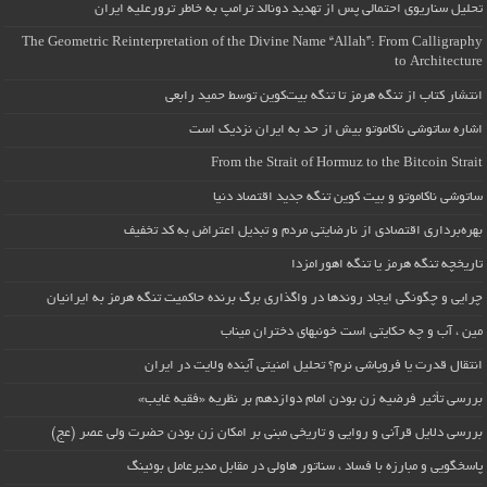
تحلیل سناریوی احتمالی پس از تهدید دونالد ترامپ به خاطر ترورعلیه ایران
The Geometric Reinterpretation of the Divine Name “Allah”: From Calligraphy
to Architecture
انتشار کتاب از تنگه هرمز تا تنگه بیت‌کوین توسط حمید رابعی
اشاره ساتوشی ناکاموتو بیش از حد به ایران نزدیک است
From the Strait of Hormuz to the Bitcoin Strait
ساتوشی ناکاموتو و بیت کوین تنگه جدید اقتصاد دنیا
بهره‌برداری اقتصادی از نارضایتی مردم و تبدیل اعتراض به کد تخفیف
تاریخچه تنگه هرمز یا تنگه اهورامزدا
چرایی و چگونگی ایجاد روندها در واگذاری برگ برنده حاکمیت تنگه هرمز به ایرانیان
مین ، آب و چه حکایتی است خونبهای دختران میناب
انتقال قدرت یا فروپاشی نرم؟ تحلیل امنیتی آینده ولایت در ایران
بررسی تأثیر فرضیه زن بودن امام دوازدهم بر نظریه «فقیه غایب»
بررسی دلایل قرآنی و روایی و تاریخی مبنی بر امکان زن بودن حضرت ولی عصر (عج)
پاسخگویی و مبارزه با فساد ، سناتور هاولی در مقابل مدیرعامل بوئینگ