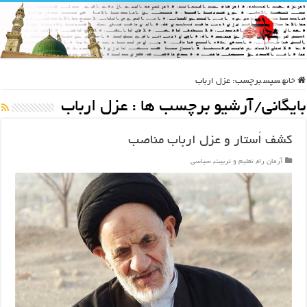
خانه
سپس
برچسب:
عزل ارباب
بایگانی/آرشیو برچسب ها :
عزل ارباب
کشف اَستار و عزل ارباب مناصب
آرمان راه
,
تعلیم و تربیت
,
سیاسی