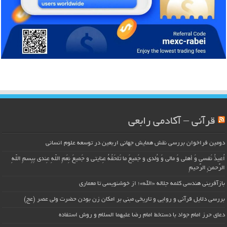
قرآنی – آکادمی رابعی
دومین فراخوان بررسی نقش همایش جهانی اربعین در توسعه علوم انسانی
اُعیذُ نَفسی وَ أهلی وَ مالی وَ وُلدی و جَمیعَ ما تَلحَقُهُ عِنایتی و جَمیعَ نِعَمِ اللّهِ عِندی بِبِسمِ اللّهِ
الرَّحمنِ الرَّحیمِ
بازآفرینی هندسی کلمه جلاله «الله»؛ از خوشنویسی تا معماری
بررسی دلایل قرآنی و روایی و تاریخی مبنی بر امکان زن بودن حضرت ولی عصر (عج)
دعای حرز امام جواد با دستخط امام رضا علیهما السلام و روش استفاده