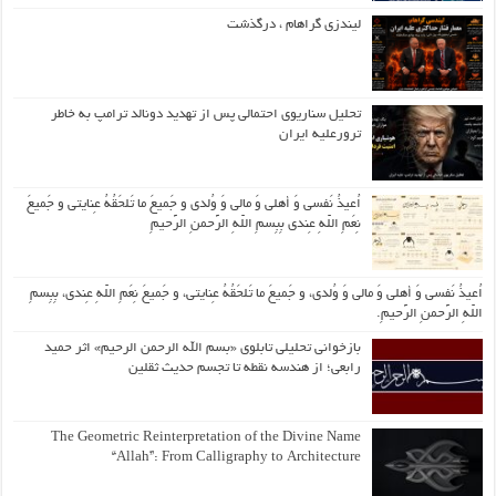
لیندزی گراهام ، درگذشت
تحلیل سناریوی احتمالی پس از تهدید دونالد ترامپ به خاطر
ترورعلیه ایران
اُعیذُ نَفسی وَ أهلی وَ مالی وَ وُلدی و جَمیعَ ما تَلحَقُهُ عِنایتی و جَمیعَ
نِعَمِ اللّهِ عِندی بِبِسمِ اللّهِ الرَّحمنِ الرَّحیمِ
اُعیذُ نَفسی وَ أهلی وَ مالی وَ وُلدی، و جَمیعَ ما تَلحَقُهُ عِنایتی، و جَمیعَ نِعَمِ اللّهِ عِندی، بِبِسمِ
اللّهِ الرَّحمنِ الرَّحیمِ.
بازخوانی تحلیلی تابلوی «بسم الله الرحمن الرحیم» اثر حمید
رابعی؛ از هندسه نقطه تا تجسم حدیث ثقلین
The Geometric Reinterpretation of the Divine Name
“Allah”: From Calligraphy to Architecture