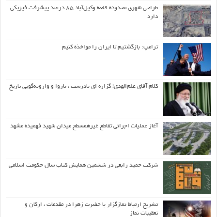
طراحی شهری محدوده قلعه وکیل‌آباد ۸۵ درصد پیشرفت فیزیکی
دارد
ترامپ: بازگشتیم تا ایران را مواخذه کنیم
کلام آقای علم‌الهدی! گزاره ای نادرست ، ناروا و وارونه‌گویی تاریخ
آغاز عملیات اجرائی تقاطع غیرهمسطح میدان شهید فهمیده مشهد
شرکت حمید رابعی در ششمین همایش کتاب سال حکومت اسلامی
تشریح ارتباط نمازگزار با حضرت زهرا در مقدمات ، ارکان و
تعقیبات نماز