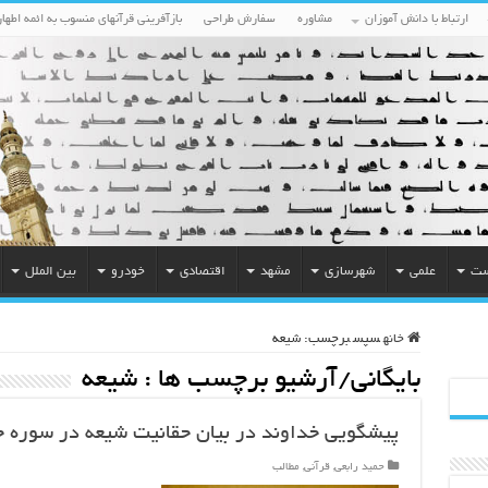
ارتباط با دانش آموزان
مشاوره
سفارش طراحی
بازآفرینی قرآنهای منسوب به ائمه اطهار
ست
علمی
شهرسازی
مشهد
اقتصادی
خودرو
بین الملل
خانه
سپس
برچسب:
شیعه
بایگانی/آرشیو برچسب ها :
شیعه
پیشگویی خداوند در بیان حقانیت شیعه در سوره ح
حمید رابعی
,
قرآنی
,
مطالب