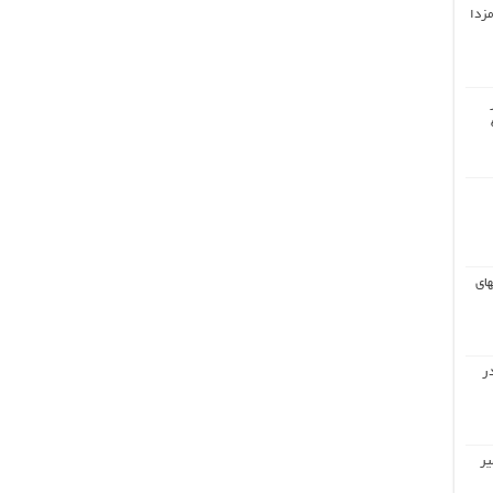
مزدا
های
ر
یر