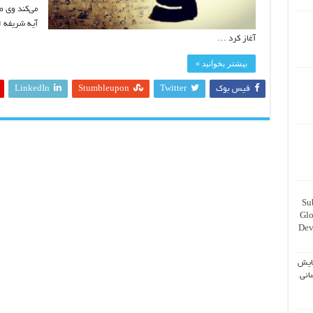
می‌کند وی 
آيه شريفه ا
آغاز کرد …
بیشتر بخوانید »
فیس بوک
Twitter
Stumbleupon
LinkedIn
Su
Glo
Dev
ایش
انی