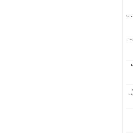
د به
Fro
ه
یف