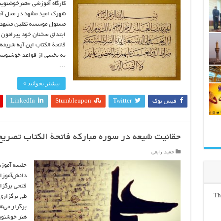
کارگاه آموزشی «هنرخوشنویسی
شهرک امید مشهد در محل آم
مسئول موسسه ثقلین مشهد که
ابتدای سخنان خود پیرامون آ
فاتحة الکتاب این آیه شریف
به بخشی از قواعد خوشنویسی
…
بیشتر بخوانید »
فیس بوک
Twitter
Stumbleupon
LinkedIn
حقانیت شیعه در سوره مبارکه فاتحة الکتاب تصری
حمید رابعی
جلسه آموزش
دانش‌آموزا
فتحی برگزا
Th
طی برگزاری
برگزار می‌ش
هنر خوشنوي