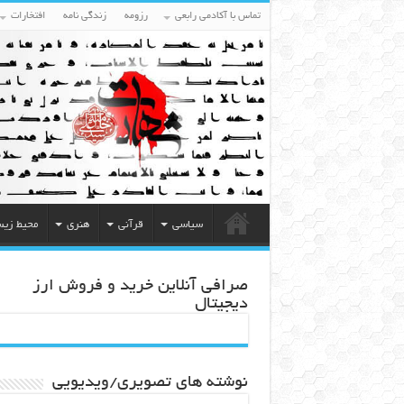
تماس با آکادمی رابعی
رزومه
زندگی نامه
افتخارات
سیاسی
قرآنی
هنری
محیط زی
صرافی آنلاین خرید و فروش ارز
دیجیتال
نوشته های تصویری/ویدیویی