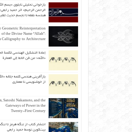
بازخوانی تحلیلی تابلوی «بسم الل
الرحمن الرحیم» اثر حمید رابعی؛ 
هندسه نقطه تا تجسم حدیث ثقلی
 Geometric Reinterpretation
of the Divine Name “Allah”:
 Calligraphy to Architecture
إعادة التشكيل الهندسي لكلمة الج
«الله»؛ من فن الخط إلى العمارة
بازآفرینی هندسی کلمه جلاله «الل
از خوشنویسی تا معماری
an, Satoshi Nakamoto, and the
Gateways of Power in the
Twenty-First Century
انتشار کتاب از تنگه هرمز تا تنگه
بیت‌کوین توسط حمید رابعی