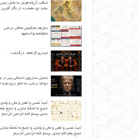
شگفت آن‌که هرمز به نقش زمین 
نماید چو «هشت» از نگار آفرین
سال‌ها بلاتکلیفی مالکان اراضی
شاهنامه ۳۵ مشهد
لیندزی گراهام ، درگذشت
تحلیل سناریوی احتمالی پس از ت
دونالد ترامپ به خاطر ترورعلیه ا
اُعیذُ نَفسی وَ أهلی وَ مالی وَ وُلدی
جَمیعَ ما تَلحَقُهُ عِنایتی و جَمیعَ نِعَمِ 
عِندی بِبِسمِ اللّهِ الرَّحمنِ الرَّحیمِ
اُعیذُ نَفسی وَ أهلی وَ مالی وَ وُلدی، و جَمیعَ ما تَلحَقُهُ عِنایتی
جَمیعَ نِعَمِ اللّهِ عِندی، بِبِسمِ اللّهِ الرَّحمنِ الرَّحیمِ.