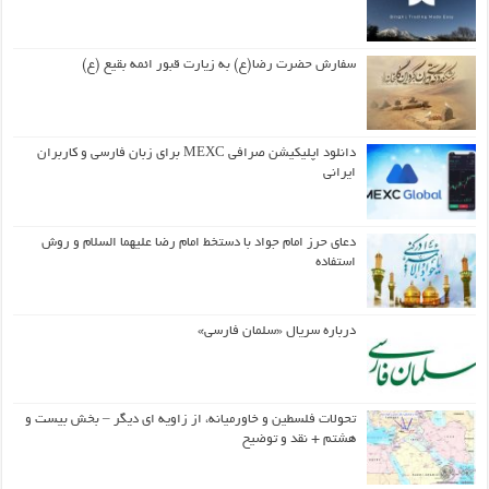
سفارش حضرت رضا(ع) به زیارت قبور ائمه بقیع (ع)
دانلود اپلیکیشن صرافی MEXC برای زبان فارسی و کاربران
ایرانی
دعای حرز امام جواد با دستخط امام رضا علیهما السلام و روش
استفاده
درباره سریال «سلمان فارسی»
تحولات فلسطین و خاورمیانه، از زاویه ای دیگر – بخش بیست و
هشتم + نقد و توضیح