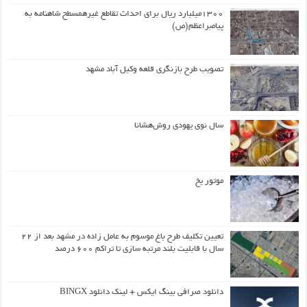
۱۳۰۰میلیارد ریال برای احداث تقاطع غیرهمسطح شاهنامه به
پیامبراعظم(ص)
تصویب طرح بازنگری قلعه وکیل آباد مشهد
سال نوی یهودی روش‌هشانا
موتور یخ
تعیین تکلیف طرح باغ موسوم به عامل زاده در مشهد بعد از ۲۲
سال با قابلیت بلند مرتبه سازی تا تراکم ۶۰۰ درصد
دانلود صرافی بینگ ایکس + لینک دانلود BINGX