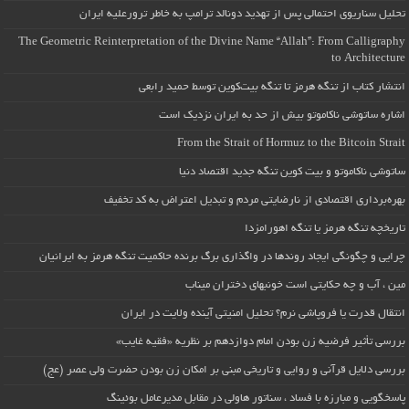
تحلیل سناریوی احتمالی پس از تهدید دونالد ترامپ به خاطر ترورعلیه ایران
The Geometric Reinterpretation of the Divine Name “Allah”: From Calligraphy
to Architecture
انتشار کتاب از تنگه هرمز تا تنگه بیت‌کوین توسط حمید رابعی
اشاره ساتوشی ناکاموتو بیش از حد به ایران نزدیک است
From the Strait of Hormuz to the Bitcoin Strait
ساتوشی ناکاموتو و بیت کوین تنگه جدید اقتصاد دنیا
بهره‌برداری اقتصادی از نارضایتی مردم و تبدیل اعتراض به کد تخفیف
تاریخچه تنگه هرمز یا تنگه اهورامزدا
چرایی و چگونگی ایجاد روندها در واگذاری برگ برنده حاکمیت تنگه هرمز به ایرانیان
مین ، آب و چه حکایتی است خونبهای دختران میناب
انتقال قدرت یا فروپاشی نرم؟ تحلیل امنیتی آینده ولایت در ایران
بررسی تأثیر فرضیه زن بودن امام دوازدهم بر نظریه «فقیه غایب»
بررسی دلایل قرآنی و روایی و تاریخی مبنی بر امکان زن بودن حضرت ولی عصر (عج)
پاسخگویی و مبارزه با فساد ، سناتور هاولی در مقابل مدیرعامل بوئینگ