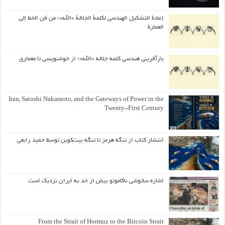
إعادة التشكيل الهندسي لكلمة الجلالة «الله»؛ من فن الخط إلى
العمارة
بازآفرینی هندسی کلمه جلاله «الله»؛ از خوشنویسی تا معماری
Iran, Satoshi Nakamoto, and the Gateways of Power in the
Twenty-First Century
انتشار کتاب از تنگه هرمز تا تنگه بیت‌کوین توسط حمید رابعی
اشاره ساتوشی ناکاموتو بیش از حد به ایران نزدیک است
From the Strait of Hormuz to the Bitcoin Strait