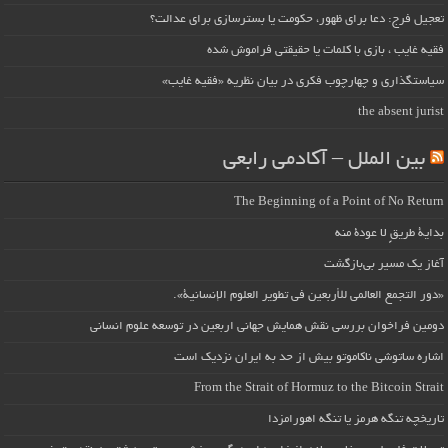
تعجیل فرج: دعا برای ظهور، حکومت یا بسترسازی برای عدالت؟
فقیه غایب ، بازی با کلمات یا حقیقتی فراموش شده
سیاستگذاری و چهارچوب فکری در بیان نظریه «فقیه غایب»
the absent jurist
بین الملل – آکادمی رابعی
The Beginning of a Point of No Return
بداية طريقٍ لا عودة منه
آغاز یک مسیر بی‌بازگشت
«دور التجمع العالمي للأربعين في تطوير العلوم الإنسانية».
دومین فراخوان بررسی نقش همایش جهانی اربعین در توسعه علوم انسانی
اشاره ساتوشی ناکاموتو بیش از حد به ایران نزدیک است
From the Strait of Hormuz to the Bitcoin Strait
تاریخچه تنگه هرمز یا تنگه اهورامزدا