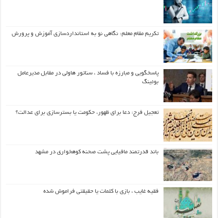
تکریم مقام معلم: نگاهی نو به استانداردسازی آموزش و پرورش
پاسخگویی و مبارزه با فساد ، سناتور هاولی در مقابل مدیرعامل
بوئینگ
تعجیل فرج: دعا برای ظهور، حکومت یا بسترسازی برای عدالت؟
باند قدرتمند مافیایی پشت صحنه کوهخواری در مشهد
فقیه غایب ، بازی با کلمات یا حقیقتی فراموش شده