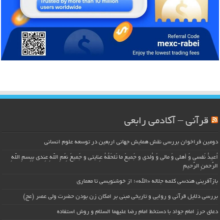
قرآنی – آکادمی رابعی
دومین فراخوان بررسی نقش همایش جهانی اربعین در توسعه علوم انسانی
اُعیذُ نَفسی وَ أهلی وَ مالی وَ وُلدی و جَمیعَ ما تَلحَقُهُ عِنایتی و جَمیعَ نِعَمِ اللّهِ عِندی بِبِسمِ اللّهِ
الرَّحمنِ الرَّحیمِ
بازآفرینی هندسی کلمه جلاله «الله»؛ از خوشنویسی تا معماری
بررسی دلایل قرآنی و روایی و تاریخی مبنی بر امکان زن بودن حضرت ولی عصر (عج)
دعای حرز امام جواد با دستخط امام رضا علیهما السلام و روش استفاده