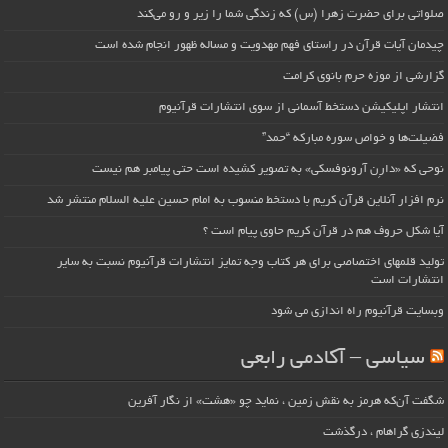
صلواتی برای حضرت زهرا (س) که زندگی شما را زیر و رو می‌کند
چیدمان آیات قرآن در راستای فهم مهدویت و مساله ظهور انجام شده است
گزارشی از موزه حرم بانوی کرامت
انتشار اپلیکیشن دستخط آسمانی از سوی انتشارات قرآنیوم
فضیلت‌ها و خواص سوره مبارکه “حمد”
نوحی که «دارِن آرونوفسکی» به تصویر کشیده است حتی پیامبر هم نیست
نرم افزار آنلاین قرآن کریم با دستخط منسوب به امام حسین علیه السلام منتشر شد
آیا شکل حروف هم در قرآن کریم حاوی پیام است ؟
تولید قلمهای اختصاصی برای هر کتاب وجه تمایز انتشارات قرآنیوم نسبت به سایر
انتشارات است
وبسایت قرآنیوم راه اندازی می شود
سیاسی – آکادمی رابعی
شگفت آن‌که هرمز به نقش زمین ، نماید چو «هشت» از نگار آفرین
لیندزی گراهام ، درگذشت