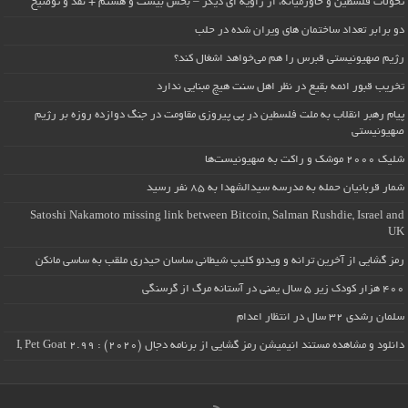
تحولات فلسطین و خاورمیانه، از زاویه ای دیگر – بخش بیست و هشتم + نقد و توضیح
دو برابر تعداد ساختمان های ویران شده در حلب
رژیم صهیونیستی قبرس را هم می‌خواهد اشغال کند؟
تخریب قبور ائمه بقیع در نظر اهل سنت هیچ مبنایی ندارد
پیام رهبر انقلاب به ملت فلسطین در پی پیروزی مقاومت در جنگ دوازده روزه بر رژیم
صهیونیستی
شلیک ۲۰۰۰ موشک و راکت به صهیونیست‌ها
شمار قربانیان حمله به مدرسه سیدالشهدا به ۸۵ نفر رسید
Satoshi Nakamoto missing link between Bitcoin, Salman Rushdie, Israel and
UK
رمز گشایی از آخرین ترانه و ویدئو کلیپ شیطانی ساسان حیدری ملقب به ساسی مانکن
۴۰۰ هزار کودک زیر ۵ سال یمنی در آستانه مرگ از گرسنگی
سلمان رشدی ۳۲ سال در انتظار اعدام
دانلود و مشاهده مستند انیمیشن رمز گشایی از برنامه دجال (۲۰۲۰) : I, Pet Goat 2.99