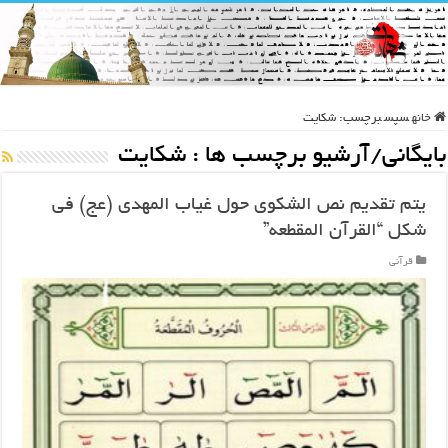
خانه
سپس
برچسب:
شکایت
بایگانی/آرشیو برچسب ها :
شکایت
يتم تقديم نص الشكوى حول غياب المهدی (عج) في
شكل “القرآن المقطعه”
قرآنی