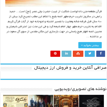
قرآن مقطعه متن دادخواست شکایت از غیبت حضرت ولی عصر (عج) است… حمید
رابعی در سالروز تخریب حرم مطهر ائمه بقیع با اعلام این مطلب تصریح کرد بیش از
۹۰ سال قبل فرقه ضاله وهابیت با تفسیر اشتباه و لجوجانه خود از آیات قرآن کریم
اقدام به تخریب حرم مطهر چهار امام شیعه کرد و طی این مدت نیز اعتراض شیعیان و
محبین ائمه اطهار هیچ پاسخی در جهت بازسازی این مکان مقدس از سوی آل سعود در
بر نداشته …
بیشتر بخوانید »
صرافی آنلاین خرید و فروش ارز دیجیتال
نوشته های تصویری/ویدیویی