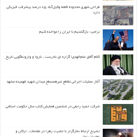
طراحی شهری محدوده قلعه وکیل‌آباد ۸۵ درصد پیشرفت فیزیکی
دارد
ترامپ: بازگشتیم تا ایران را مواخذه کنیم
کلام آقای علم‌الهدی! گزاره ای نادرست ، ناروا و وارونه‌گویی تاریخ
آغاز عملیات اجرائی تقاطع غیرهمسطح میدان شهید فهمیده مشهد
شرکت حمید رابعی در ششمین همایش کتاب سال حکومت اسلامی
تشریح ارتباط نمازگزار با حضرت زهرا در مقدمات ، ارکان و
تعقیبات نماز