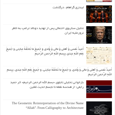
لیندزی گراهام ، درگذشت
تحلیل سناریوی احتمالی پس از تهدید دونالد ترامپ به خاطر
ترورعلیه ایران
اُعیذُ نَفسی وَ أهلی وَ مالی وَ وُلدی و جَمیعَ ما تَلحَقُهُ عِنایتی و جَمیعَ
نِعَمِ اللّهِ عِندی بِبِسمِ اللّهِ الرَّحمنِ الرَّحیمِ
اُعیذُ نَفسی وَ أهلی وَ مالی وَ وُلدی، و جَمیعَ ما تَلحَقُهُ عِنایتی، و جَمیعَ نِعَمِ اللّهِ عِندی، بِبِسمِ
اللّهِ الرَّحمنِ الرَّحیمِ.
بازخوانی تحلیلی تابلوی «بسم الله الرحمن الرحیم» اثر حمید
رابعی؛ از هندسه نقطه تا تجسم حدیث ثقلین
The Geometric Reinterpretation of the Divine Name
“Allah”: From Calligraphy to Architecture