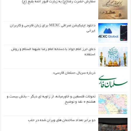
سفارش حضرت رضا(ع) به زیارت قبور ائمه بقیع (ع)
دانلود اپلیکیشن صرافی MEXC برای زبان فارسی و کاربران
ایرانی
دعای حرز امام جواد با دستخط امام رضا علیهما السلام و روش
استفاده
درباره سریال «سلمان فارسی»
تحولات فلسطین و خاورمیانه، از زاویه ای دیگر – بخش بیست و
هشتم + نقد و توضیح
دو برابر تعداد ساختمان های ویران شده در حلب