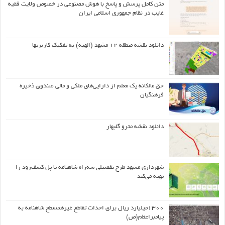
متن کامل پرسش و پاسخ با هوش مصنوعی در خصوص ولایت فقیه
غایب در نظام جمهوری اسلامی ایران
دانلود نقشه منطقه ۱۲ مشهد (الهیه) به تفکیک کاربریها
حق مالکانه یک معلم از دارایی‌های ملکی و مالی صندوق ذخیره
فرهنگیان
دانلود نقشه مترو گلبهار
شهرداری مشهد طرح تفصیلی سه‌راه شاهنامه تا پل کشف‌رود را
تهیه می‌کند
۱۳۰۰میلیارد ریال برای احداث تقاطع غیرهمسطح شاهنامه به
پیامبراعظم(ص)