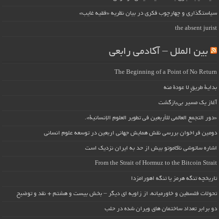
سیاستگذاری و چهارچوب فکری در بیان نظریه «فقیه غایب»
the absent jurist
بین الملل – آکادمی رابعی
The Beginning of a Point of No Return
بداية طريقٍ لا عودة منه
آغاز یک مسیر بی‌بازگشت
«دور التجمع العالمي للأربعين في تطوير العلوم الإنسانية».
دومین فراخوان بررسی نقش همایش جهانی اربعین در توسعه علوم انسانی
اشاره ساتوشی ناکاموتو بیش از حد به ایران نزدیک است
From the Strait of Hormuz to the Bitcoin Strait
تاریخچه تنگه هرمز یا تنگه اهورامزدا
تحولات فلسطین و خاورمیانه، از زاویه ای دیگر – بخش بیست و هشتم + نقد و توضیح
دو برابر تعداد ساختمان های ویران شده در حلب