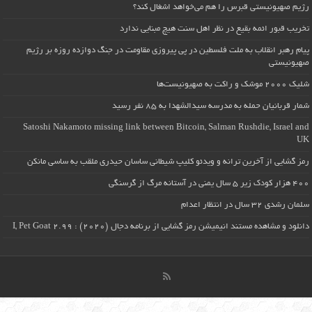
رژیم صهیونیستی قبرس را هم می‌خواهد اشغال کند؟
تخریب قبور ائمه بقیع در نظر اهل سنت هیچ مبنایی ندارد
پیام رهبر انقلاب به ملت فلسطین در پی پیروزی مقاومت در جنگ دوازده روزه بر رژیم
صهیونیستی
شلیک ۲۰۰۰ موشک و راکت به صهیونیست‌ها
شمار قربانیان حمله به مدرسه سیدالشهدا به ۸۵ نفر رسید
Satoshi Nakamoto missing link between Bitcoin, Salman Rushdie, Israel and
UK
رمز گشایی از آخرین ترانه و ویدئو کلیپ شیطانی ساسان حیدری ملقب به ساسی مانکن
۴۰۰ هزار کودک زیر ۵ سال یمنی در آستانه مرگ از گرسنگی
سلمان رشدی ۳۲ سال در انتظار اعدام
دانلود و مشاهده مستند انیمیشن رمز گشایی از برنامه دجال (۲۰۲۰) : I, Pet Goat 2.99