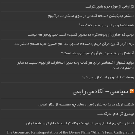
گزارشی از موزه حرم بانوی کرامت
انتشار اپلیکیشن دستخط آسمانی از سوی انتشارات قرآنیوم
فضیلت‌ها و خواص سوره مبارکه “حمد”
نوحی که «دارِن آرونوفسکی» به تصویر کشیده است حتی پیامبر هم نیست
نرم افزار آنلاین قرآن کریم با دستخط منسوب به امام حسین علیه السلام منتشر شد
آیا شکل حروف هم در قرآن کریم حاوی پیام است ؟
تولید قلمهای اختصاصی برای هر کتاب وجه تمایز انتشارات قرآنیوم نسبت به سایر
انتشارات است
وبسایت قرآنیوم راه اندازی می شود
سیاسی – آکادمی رابعی
شگفت آن‌که هرمز به نقش زمین ، نماید چو «هشت» از نگار آفرین
لیندزی گراهام ، درگذشت
تحلیل سناریوی احتمالی پس از تهدید دونالد ترامپ به خاطر ترورعلیه ایران
The Geometric Reinterpretation of the Divine Name “Allah”: From Calligraphy