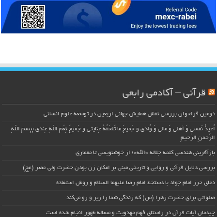
قرآنی – آکادمی رابعی
دومین فراخوان بررسی نقش همایش جهانی اربعین در توسعه علوم انسانی
اُعیذُ نَفسی وَ أهلی وَ مالی وَ وُلدی و جَمیعَ ما تَلحَقُهُ عِنایتی و جَمیعَ نِعَمِ اللّهِ عِندی بِبِسمِ اللّهِ
الرَّحمنِ الرَّحیمِ
بازآفرینی هندسی کلمه جلاله «الله»؛ از خوشنویسی تا معماری
بررسی دلایل قرآنی و روایی و تاریخی مبنی بر امکان زن بودن حضرت ولی عصر (عج)
دعای حرز امام جواد با دستخط امام رضا علیهما السلام و روش استفاده
صلواتی برای حضرت زهرا (س) که زندگی شما را زیر و رو می‌کند
چیدمان آیات قرآن در راستای فهم مهدویت و مساله ظهور انجام شده است