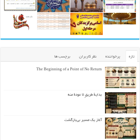
تازه
پرخواننده
نظر کاربران
برچسب ها
The Beginning of a Point of No Return
بداية طريقٍ لا عودة منه
آغاز یک مسیر بی‌بازگشت