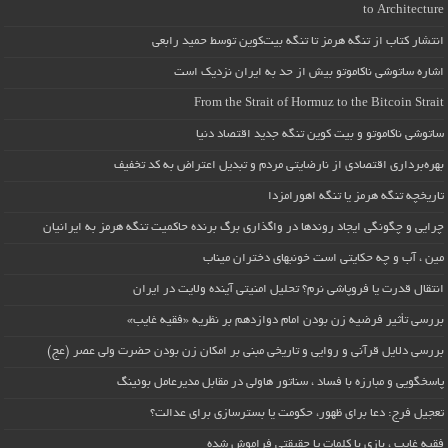
to Architecture
انتشار کتاب از تنگه هرمز تا تنگه بیت‌کوین توسط حمید رابعی
اشاره ساتوشی ناکاموتو بیش از حد به ایران نزدیک است
From the Strait of Hormuz to the Bitcoin Strait
ساتوشی ناکاموتو و بیت کوین تنگه جدید اقتصاد دنیا
بهره‌برداری اقتصادی از نارضایتی مردم و تبدیل اعتراض به کد تخفیف
تاریخچه تنگه هرمز یا تنگه اهورامزدا
چرایی و چگونگی ایجاد روندها در واگذاری برگ برنده حاکمیت تنگه هرمز به ایرانیان
مین ، آب و چه حکایتی است خونبهای دختران میناب
انتقال قدرت یا فروپاشی نرم؟ تحلیل امنیتی آینده ولایت در ایران
بررسی تأثیر فرضیه زن بودن امام دوازدهم بر نظریه «فقیه غایب»
بررسی دلایل قرآنی و روایی و تاریخی مبنی بر امکان زن بودن حضرت ولی عصر (عج)
پاسخگویی و مبارزه با فساد ، سناتور هاولی در مقابل مدیرعامل بوئینگ
تعجیل فرج: دعا برای ظهور، حکومت یا بسترسازی برای عدالت؟
فقیه غایب ، بازی با کلمات یا حقیقتی فراموش شده