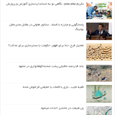
تکریم مقام معلم: نگاهی نو به استانداردسازی آموزش و پرورش
پاسخگویی و مبارزه با فساد ، سناتور هاولی در مقابل مدیرعامل
بوئینگ
تعجیل فرج: دعا برای ظهور، حکومت یا بسترسازی برای عدالت؟
باند قدرتمند مافیایی پشت صحنه کوهخواری در مشهد
فقیه غایب ، بازی با کلمات یا حقیقتی فراموش شده
پل طبیعت در شاندیز احداث میشود