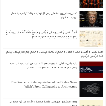
تحلیل سناریوی احتمالی پس از تهدید دونالد ترامپ به خاطر
ترورعلیه ایران
اُعیذُ نَفسی وَ أهلی وَ مالی وَ وُلدی و جَمیعَ ما تَلحَقُهُ عِنایتی و جَمیعَ
نِعَمِ اللّهِ عِندی بِبِسمِ اللّهِ الرَّحمنِ الرَّحیمِ
اُعیذُ نَفسی وَ أهلی وَ مالی وَ وُلدی، و جَمیعَ ما تَلحَقُهُ عِنایتی، و جَمیعَ نِعَمِ اللّهِ عِندی، بِبِسمِ
اللّهِ الرَّحمنِ الرَّحیمِ.
بازخوانی تحلیلی تابلوی «بسم الله الرحمن الرحیم» اثر حمید
رابعی؛ از هندسه نقطه تا تجسم حدیث ثقلین
The Geometric Reinterpretation of the Divine Name
“Allah”: From Calligraphy to Architecture
إعادة التشكيل الهندسي لكلمة الجلالة «الله»؛ من فن الخط إلى