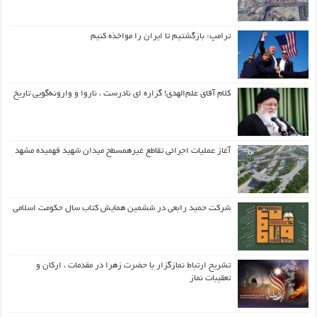
ترامپ: بازگشتیم تا ایران را مواخذه کنیم
کلام آقای علم‌الهدی! گزاره ای نادرست ، ناروا و وارونه‌گویی تاریخ
آغاز عملیات اجرائی تقاطع غیرهمسطح میدان شهید فهمیده مشهد
شرکت حمید رابعی در ششمین همایش کتاب سال حکومت اسلامی
تشریح ارتباط نمازگزار با حضرت زهرا در مقدمات ، ارکان و
تعقیبات نماز