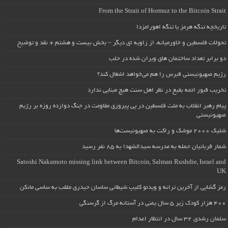
From the Strait of Hormuz to the Bitcoin Strait
تاریخچه تنگه هرمز یا تنگه اهورامزدا
تحولات فلسطین و خاورمیانه، از زاویه ای دیگر – بخش بیست و هشتم + نقد و توضیح
دو برابر تعداد ساختمان های ویران شده در حلب
رژیم صهیونیستی قبرس را هم می‌خواهد اشغال کند؟
تخریب قبور ائمه بقیع در نظر اهل سنت هیچ مبنایی ندارد
پیام رهبر انقلاب به ملت فلسطین در پی پیروزی مقاومت در جنگ دوازده روزه بر رژیم
صهیونیستی
شلیک ۲۰۰۰ موشک و راکت به صهیونیست‌ها
شمار قربانیان حمله به مدرسه سیدالشهدا به ۸۵ نفر رسید
Satoshi Nakamoto missing link between Bitcoin, Salman Rushdie, Israel and
UK
رمز گشایی از آخرین ترانه و ویدئو کلیپ شیطانی ساسان حیدری ملقب به ساسی مانکن
۴۰۰ هزار کودک زیر ۵ سال یمنی در آستانه مرگ از گرسنگی
سلمان رشدی ۳۲ سال در انتظار اعدام