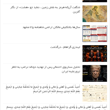
شگفت آن‌که هرمز به نقش زمین ، نماید چو «هشت» از نگار
آفرین
سال‌ها بلاتکلیفی مالکان اراضی شاهنامه ۳۵ مشهد
لیندزی گراهام ، درگذشت
تحلیل سناریوی احتمالی پس از تهدید دونالد ترامپ به خاطر
ترورعلیه ایران
اُعیذُ نَفسی وَ أهلی وَ مالی وَ وُلدی و جَمیعَ ما تَلحَقُهُ عِنایتی و جَمیعَ
نِعَمِ اللّهِ عِندی بِبِسمِ اللّهِ الرَّحمنِ الرَّحیمِ
اُعیذُ نَفسی وَ أهلی وَ مالی وَ وُلدی، و جَمیعَ ما تَلحَقُهُ عِنایتی، و جَمیعَ نِعَمِ اللّهِ عِندی، بِبِسمِ