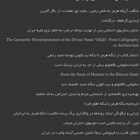
شگفت آن‌که هرمز به نقش زمین ، نماید چو «هشت» از نگار آفرین
لیندزی گراهام ، درگذشت
تحلیل سناریوی احتمالی پس از تهدید دونالد ترامپ به خاطر ترورعلیه ایران
The Geometric Reinterpretation of the Divine Name “Allah”: From Calligraphy
to Architecture
انتشار کتاب از تنگه هرمز تا تنگه بیت‌کوین توسط حمید رابعی
اشاره ساتوشی ناکاموتو بیش از حد به ایران نزدیک است
From the Strait of Hormuz to the Bitcoin Strait
ساتوشی ناکاموتو و بیت کوین تنگه جدید اقتصاد دنیا
بهره‌برداری اقتصادی از نارضایتی مردم و تبدیل اعتراض به کد تخفیف
تاریخچه تنگه هرمز یا تنگه اهورامزدا
چرایی و چگونگی ایجاد روندها در واگذاری برگ برنده حاکمیت تنگه هرمز به ایرانیان
مین ، آب و چه حکایتی است خونبهای دختران میناب
انتقال قدرت یا فروپاشی نرم؟ تحلیل امنیتی آینده ولایت در ایران