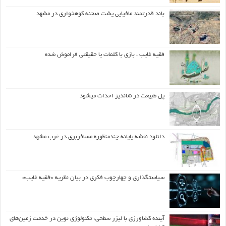
باند قدرتمند مافیایی پشت صحنه کوهخواری در مشهد
فقیه غایب ، بازی با کلمات یا حقیقتی فراموش شده
پل طبیعت در شاندیز احداث میشود
دانلود نقشه پایانه چندمنظوره مسافربری در غرب مشهد
سیاستگذاری و چهارچوب فکری در بیان نظریه «فقیه غایب»
آینده کشاورزی با لیزر سطحی: تکنولوژی نوین در خدمت زمین‌های