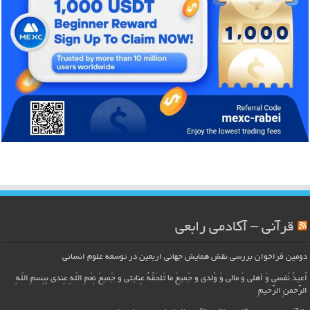
قرآنی – آکادمی رابعی
دومین فراخوان بررسی نقش همایش جهانی اربعین در توسعه علوم انسانی
اُعیذُ نَفسی وَ أهلی وَ مالی وَ وُلدی و جَمیعَ ما تَلحَقُهُ عِنایتی و جَمیعَ نِعَمِ اللّهِ عِندی بِبِسمِ اللّهِ
الرَّحمنِ الرَّحیمِ