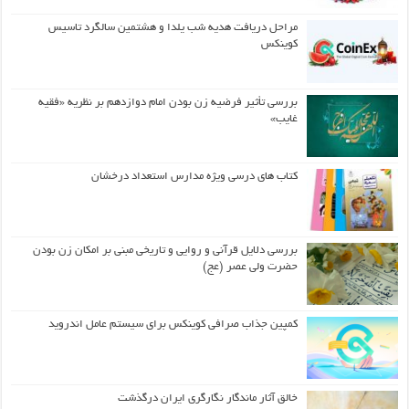
مراحل دریافت هدیه شب یلدا و هشتمین سالگرد تاسیس
کوینکس
بررسی تأثیر فرضیه زن بودن امام دوازدهم بر نظریه «فقیه
غایب»
کتاب های درسی ویژه مدارس استعداد درخشان
بررسی دلایل قرآنی و روایی و تاریخی مبنی بر امکان زن بودن
حضرت ولی عصر (عج)
کمپین جذاب صرافی کوینکس برای سیستم عامل اندروید
خالق آثار ماندگار نگارگری ایران درگذشت