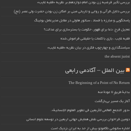
بررسی تأثیر فرضیه زن بودن امام دوازدهم بر نظریه «فقیه غایب»
بررسی دلایل قرآنی و روایی و تاریخی مبنی بر امکان زن بودن حضرت ولی عصر (عج)
پاسخگویی و مبارزه با فساد ، سناتور هاولی در مقابل مدیرعامل بوئینگ
تعجیل فرج: دعا برای ظهور، حکومت یا بسترسازی برای عدالت؟
فقیه غایب ، بازی با کلمات یا حقیقتی فراموش شده
سیاستگذاری و چهارچوب فکری در بیان نظریه «فقیه غایب»
the absent jurist
بین الملل – آکادمی رابعی
The Beginning of a Point of No Return
بداية طريقٍ لا عودة منه
آغاز یک مسیر بی‌بازگشت
«دور التجمع العالمي للأربعين في تطوير العلوم الإنسانية».
دومین فراخوان بررسی نقش همایش جهانی اربعین در توسعه علوم انسانی
اشاره ساتوشی ناکاموتو بیش از حد به ایران نزدیک است