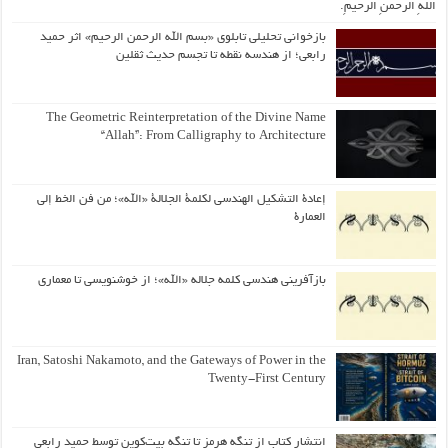
اللّهِ الرَّحمنِ الرَّحیمِ.
بازخوانی تحلیلی تابلوی «بسم الله الرحمن الرحیم» اثر حمید
رابعی؛ از هندسه نقطه تا تجسم حدیث ثقلین
The Geometric Reinterpretation of the Divine Name
“Allah”: From Calligraphy to Architecture
إعادة التشكيل الهندسي لكلمة الجلالة «الله»؛ من فن الخط إلى
العمارة
بازآفرینی هندسی کلمه جلاله «الله»؛ از خوشنویسی تا معماری
Iran, Satoshi Nakamoto, and the Gateways of Power in the
Twenty-First Century
انتشار کتاب از تنگه هرمز تا تنگه بیت‌کوین توسط حمید رابعی