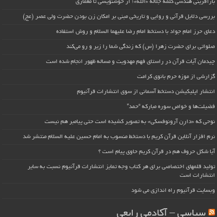
بازآفرینی هندسی کلمه جلاله «الله»؛ از خوشنویسی تا معماری
بررسی دلایل قرآنی و روایی و تاریخی مبنی بر امکان زن بودن حضرت ولی عصر (عج)
دعای حرز امام جواد با دستخط امام رضا علیهما السلام و روش استفاده
صلواتی برای حضرت زهرا (س) که زندگی شما را زیر و رو می‌کند
چیدمان آیات قرآن در راستای فهم مهدویت و مساله ظهور انجام شده است
گزارشی از موزه حرم بانوی کرامت
انتشار اپلیکیشن دستخط آسمانی از سوی انتشارات قرآنیوم
فضیلت‌ها و خواص سوره مبارکه “حمد”
نوحی که «دارِن آرونوفسکی» به تصویر کشیده است حتی پیامبر هم نیست
نرم افزار آنلاین قرآن کریم با دستخط منسوب به امام حسین علیه السلام منتشر شد
آیا شکل حروف هم در قرآن کریم حاوی پیام است ؟
تولید قلمهای اختصاصی برای هر کتاب وجه تمایز انتشارات قرآنیوم نسبت به سایر
انتشارات است
وبسایت قرآنیوم راه اندازی می شود
سیاسی – آکادمی رابعی