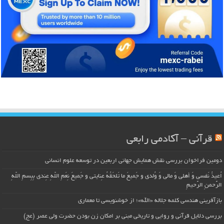
قرآنی – آکادمی رابعی
دومین فراخوان بررسی نقش همایش جهانی اربعین در توسعه علوم انسانی
اُعیذُ نَفسی وَ أهلی وَ مالی وَ وُلدی و جَمیعَ ما تَلحَقُهُ عِنایتی و جَمیعَ نِعَمِ اللّهِ عِندی بِبِسمِ اللّهِ
الرَّحمنِ الرَّحیمِ
بازآفرینی هندسی کلمه جلاله «الله»؛ از خوشنویسی تا معماری
بررسی دلایل قرآنی و روایی و تاریخی مبنی بر امکان زن بودن حضرت ولی عصر (عج)