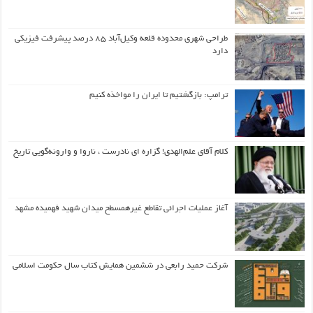
طراحی شهری محدوده قلعه وکیل‌آباد ۸۵ درصد پیشرفت فیزیکی
دارد
ترامپ: بازگشتیم تا ایران را مواخذه کنیم
کلام آقای علم‌الهدی! گزاره ای نادرست ، ناروا و وارونه‌گویی تاریخ
آغاز عملیات اجرائی تقاطع غیرهمسطح میدان شهید فهمیده مشهد
شرکت حمید رابعی در ششمین همایش کتاب سال حکومت اسلامی