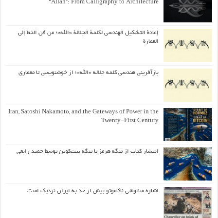
“Allah”: From Calligraphy to Architecture
إعادة التشكيل الهندسي لكلمة الجلالة «الله»؛ من فن الخط إلى
العمارة
بازآفرینی هندسی کلمه جلاله «الله»؛ از خوشنویسی تا معماری
Iran, Satoshi Nakamoto, and the Gateways of Power in the
Twenty-First Century
انتشار کتاب از تنگه هرمز تا تنگه بیت‌کوین توسط حمید رابعی
اشاره ساتوشی ناکاموتو بیش از حد به ایران نزدیک است