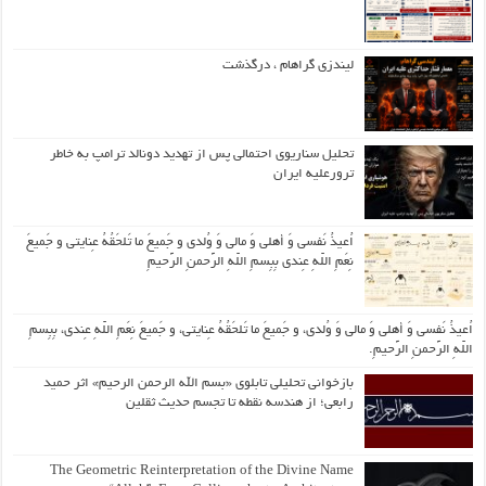
لیندزی گراهام ، درگذشت
تحلیل سناریوی احتمالی پس از تهدید دونالد ترامپ به خاطر
ترورعلیه ایران
اُعیذُ نَفسی وَ أهلی وَ مالی وَ وُلدی و جَمیعَ ما تَلحَقُهُ عِنایتی و جَمیعَ
نِعَمِ اللّهِ عِندی بِبِسمِ اللّهِ الرَّحمنِ الرَّحیمِ
اُعیذُ نَفسی وَ أهلی وَ مالی وَ وُلدی، و جَمیعَ ما تَلحَقُهُ عِنایتی، و جَمیعَ نِعَمِ اللّهِ عِندی، بِبِسمِ
اللّهِ الرَّحمنِ الرَّحیمِ.
بازخوانی تحلیلی تابلوی «بسم الله الرحمن الرحیم» اثر حمید
رابعی؛ از هندسه نقطه تا تجسم حدیث ثقلین
The Geometric Reinterpretation of the Divine Name