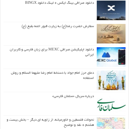
دانلود صرافی بینگ ایکس + لینک دانلود BINGX
سفارش حضرت رضا(ع) به زیارت قبور ائمه بقیع (ع)
دانلود اپلیکیشن صرافی MEXC برای زبان فارسی و کاربران
ایرانی
دعای حرز امام جواد با دستخط امام رضا علیهما السلام و روش
استفاده
درباره سریال «سلمان فارسی»
تحولات فلسطین و خاورمیانه، از زاویه ای دیگر – بخش بیست و
هشتم + نقد و توضیح