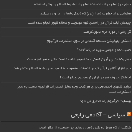
دعای حرز امام جواد با دستخط امام رضا علیهما السلام و روش استفاده
صلواتی برای حضرت زهرا (س) که زندگی شما را زیر و رو می‌کند
چیدمان آیات قرآن در راستای فهم مهدویت و مساله ظهور انجام شده است
گزارشی از موزه حرم بانوی کرامت
انتشار اپلیکیشن دستخط آسمانی از سوی انتشارات قرآنیوم
فضیلت‌ها و خواص سوره مبارکه “حمد”
نوحی که «دارِن آرونوفسکی» به تصویر کشیده است حتی پیامبر هم نیست
نرم افزار آنلاین قرآن کریم با دستخط منسوب به امام حسین علیه السلام منتشر شد
آیا شکل حروف هم در قرآن کریم حاوی پیام است ؟
تولید قلمهای اختصاصی برای هر کتاب وجه تمایز انتشارات قرآنیوم نسبت به سایر
انتشارات است
وبسایت قرآنیوم راه اندازی می شود
سیاسی – آکادمی رابعی
شگفت آن‌که هرمز به نقش زمین ، نماید چو «هشت» از نگار آفرین