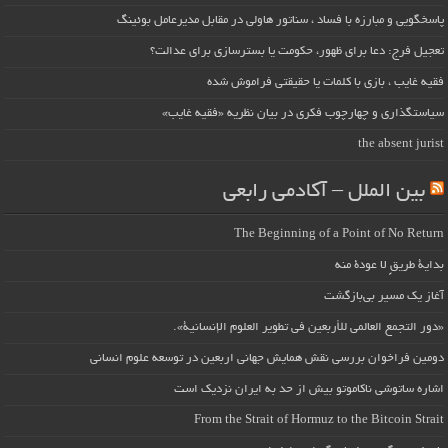
پاسخگویی و مبارزه با فساد ، سناتور هاولی در مقابل مدیرعامل بوئینگ
تعجیل فرج: دعا برای ظهور، حکومت یا بسترسازی برای عدالت؟
فقیه غایب ، بازی با کلمات یا حقیقتی فراموش شده
سیاستگذاری و چهارچوب فکری در بیان نظریه «فقیه غایب»
the absent jurist
بین الملل – آکادمی رابعی
The Beginning of a Point of No Return
بداية طريقٍ لا عودة منه
آغاز یک مسیر بی‌بازگشت
«دور التجمع العالمي للأربعين في تطوير العلوم الإنسانية».
دومین فراخوان بررسی نقش همایش جهانی اربعین در توسعه علوم انسانی
اشاره ساتوشی ناکاموتو بیش از حد به ایران نزدیک است
From the Strait of Hormuz to the Bitcoin Strait