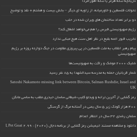
تاریخچه تنگه هرمز یا تنگه اهورامزدا
تحولات فلسطین و خاورمیانه، از زاویه ای دیگر – بخش بیست و هشتم + نقد و توضیح
دو برابر تعداد ساختمان های ویران شده در حلب
رژیم صهیونیستی قبرس را هم می‌خواهد اشغال کند؟
تخریب قبور ائمه بقیع در نظر اهل سنت هیچ مبنایی ندارد
پیام رهبر انقلاب به ملت فلسطین در پی پیروزی مقاومت در جنگ دوازده روزه بر رژیم
صهیونیستی
شلیک ۲۰۰۰ موشک و راکت به صهیونیست‌ها
شمار قربانیان حمله به مدرسه سیدالشهدا به ۸۵ نفر رسید
Satoshi Nakamoto missing link between Bitcoin, Salman Rushdie, Israel and
UK
رمز گشایی از آخرین ترانه و ویدئو کلیپ شیطانی ساسان حیدری ملقب به ساسی مانکن
۴۰۰ هزار کودک زیر ۵ سال یمنی در آستانه مرگ از گرسنگی
سلمان رشدی ۳۲ سال در انتظار اعدام
دانلود و مشاهده مستند انیمیشن رمز گشایی از برنامه دجال (۲۰۲۰) : I, Pet Goat 2.99