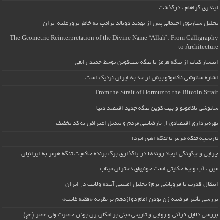
لیندزی گراهام ، درگذشت
تحلیل سناریوی احتمالی پس از تهدید دونالد ترامپ به خاطر ترورعلیه ایران
The Geometric Reinterpretation of the Divine Name “Allah”: From Calligraphy
to Architecture
انتشار کتاب از تنگه هرمز تا تنگه بیت‌کوین توسط حمید رابعی
اشاره ساتوشی ناکاموتو بیش از حد به ایران نزدیک است
From the Strait of Hormuz to the Bitcoin Strait
ساتوشی ناکاموتو و بیت کوین تنگه جدید اقتصاد دنیا
بهره‌برداری اقتصادی از نارضایتی مردم و تبدیل اعتراض به کد تخفیف
تاریخچه تنگه هرمز یا تنگه اهورامزدا
چرایی و چگونگی ایجاد روندها در واگذاری برگ برنده حاکمیت تنگه هرمز به ایرانیان
مین ، آب و چه حکایتی است خونبهای دختران میناب
انتقال قدرت یا فروپاشی نرم؟ تحلیل امنیتی آینده ولایت در ایران
بررسی تأثیر فرضیه زن بودن امام دوازدهم بر نظریه «فقیه غایب»
بررسی دلایل قرآنی و روایی و تاریخی مبنی بر امکان زن بودن حضرت ولی عصر (عج)