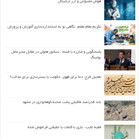
هوش مصنوعی و ارز دیجیتال
تکریم مقام معلم: نگاهی نو به استانداردسازی آموزش و پرورش
پاسخگویی و مبارزه با فساد ، سناتور هاولی در مقابل مدیرعامل
بوئینگ
تعجیل فرج: دعا برای ظهور، حکومت یا بسترسازی برای عدالت؟
باند قدرتمند مافیایی پشت صحنه کوهخواری در مشهد
فقیه غایب ، بازی با کلمات یا حقیقتی فراموش شده