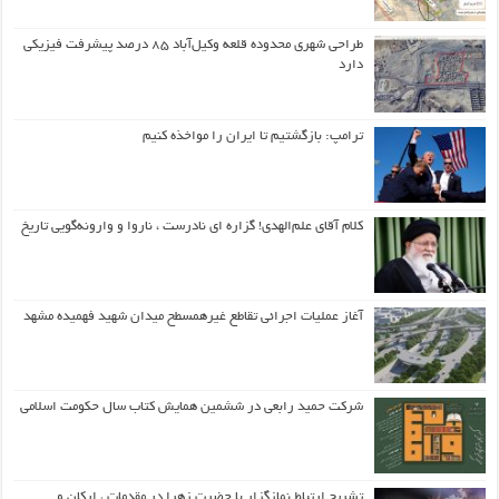
طراحی شهری محدوده قلعه وکیل‌آباد ۸۵ درصد پیشرفت فیزیکی
دارد
ترامپ: بازگشتیم تا ایران را مواخذه کنیم
کلام آقای علم‌الهدی! گزاره ای نادرست ، ناروا و وارونه‌گویی تاریخ
آغاز عملیات اجرائی تقاطع غیرهمسطح میدان شهید فهمیده مشهد
شرکت حمید رابعی در ششمین همایش کتاب سال حکومت اسلامی
تشریح ارتباط نمازگزار با حضرت زهرا در مقدمات ، ارکان و