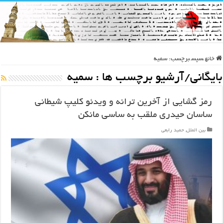
خانه
سپس
برچسب:
سمیه
بایگانی/آرشیو برچسب ها :
سمیه
رمز گشایی از آخرین ترانه و ویدئو کلیپ شیطانی
ساسان حیدری ملقب به ساسی مانکن
بین الملل
,
حمید رابعی