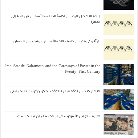
إعادة التشكيل الهندسي لكلمة الجلالة «الله»؛ من فن الخط إلى
العمارة
بازآفرینی هندسی کلمه جلاله «الله»؛ از خوشنویسی تا معماری
Iran, Satoshi Nakamoto, and the Gateways of Power in the
Twenty-First Century
انتشار کتاب از تنگه هرمز تا تنگه بیت‌کوین توسط حمید رابعی
اشاره ساتوشی ناکاموتو بیش از حد به ایران نزدیک است