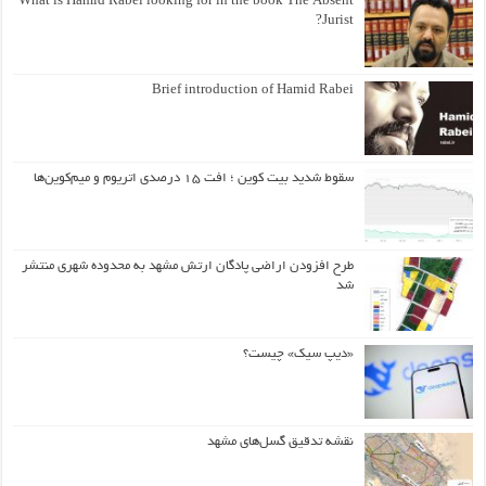
What is Hamid Rabei looking for in the book The Absent
Jurist?
Brief introduction of Hamid Rabei
سقوط شدید بیت کوین ؛ افت ۱۵ درصدی اتریوم و میم‌کوین‌ها
طرح افزودن اراضی پادگان ارتش مشهد به محدوده شهری منتشر
شد
«دیپ سیک» چیست؟
نقشه تدقیق گسل‌های مشهد