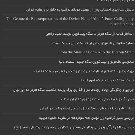
لیندزی گراهام ، درگذشت
تحلیل سناریوی احتمالی پس از تهدید دونالد ترامپ به خاطر ترورعلیه ایران
The Geometric Reinterpretation of the Divine Name “Allah”: From Calligraphy
to Architecture
انتشار کتاب از تنگه هرمز تا تنگه بیت‌کوین توسط حمید رابعی
اشاره ساتوشی ناکاموتو بیش از حد به ایران نزدیک است
From the Strait of Hormuz to the Bitcoin Strait
ساتوشی ناکاموتو و بیت کوین تنگه جدید اقتصاد دنیا
بهره‌برداری اقتصادی از نارضایتی مردم و تبدیل اعتراض به کد تخفیف
تاریخچه تنگه هرمز یا تنگه اهورامزدا
چرایی و چگونگی ایجاد روندها در واگذاری برگ برنده حاکمیت تنگه هرمز به ایرانیان
مین ، آب و چه حکایتی است خونبهای دختران میناب
انتقال قدرت یا فروپاشی نرم؟ تحلیل امنیتی آینده ولایت در ایران
بررسی تأثیر فرضیه زن بودن امام دوازدهم بر نظریه «فقیه غایب»
بررسی دلایل قرآنی و روایی و تاریخی مبنی بر امکان زن بودن حضرت ولی عصر (عج)