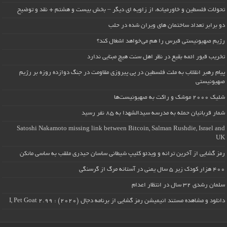
تحولات فلسطین و خاورمیانه، از زاویه ای دیگر – بخش بیست و هشتم + نقد و توضیح
دو برابر تعداد ساختمان های ویران شده در حلب
رژیم صهیونیستی قبرس را هم می‌خواهد اشغال کند؟
تخریب قبور ائمه بقیع در نظر اهل سنت هیچ مبنایی ندارد
پیام رهبر انقلاب به ملت فلسطین در پی پیروزی مقاومت در جنگ دوازده روزه بر رژیم
صهیونیستی
شلیک ۲۰۰۰ موشک و راکت به صهیونیست‌ها
شمار قربانیان حمله به مدرسه سیدالشهدا به ۸۵ نفر رسید
Satoshi Nakamoto missing link between Bitcoin, Salman Rushdie, Israel and
UK
رمز گشایی از آخرین ترانه و ویدئو کلیپ شیطانی ساسان حیدری ملقب به ساسی مانکن
۴۰۰ هزار کودک زیر ۵ سال یمنی در آستانه مرگ از گرسنگی
سلمان رشدی ۳۲ سال در انتظار اعدام
دانلود و مشاهده مستند انیمیشن رمز گشایی از برنامه دجال (۲۰۲۰) : I, Pet Goat 2.99