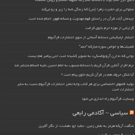
دعای حرز امام جواد با دستخط امام رضا علیهما السلام و روش استفاده
صلواتی برای حضرت زهرا (س) که زندگی شما را زیر و رو می‌کند
چیدمان آیات قرآن در راستای فهم مهدویت و مساله ظهور انجام شده است
گزارشی از موزه حرم بانوی کرامت
انتشار اپلیکیشن دستخط آسمانی از سوی انتشارات قرآنیوم
فضیلت‌ها و خواص سوره مبارکه “حمد”
نوحی که «دارِن آرونوفسکی» به تصویر کشیده است حتی پیامبر هم نیست
نرم افزار آنلاین قرآن کریم با دستخط منسوب به امام حسین علیه السلام منتشر شد
آیا شکل حروف هم در قرآن کریم حاوی پیام است ؟
تولید قلمهای اختصاصی برای هر کتاب وجه تمایز انتشارات قرآنیوم نسبت به سایر
انتشارات است
وبسایت قرآنیوم راه اندازی می شود
سیاسی – آکادمی رابعی
شگفت آن‌که هرمز به نقش زمین ، نماید چو «هشت» از نگار آفرین