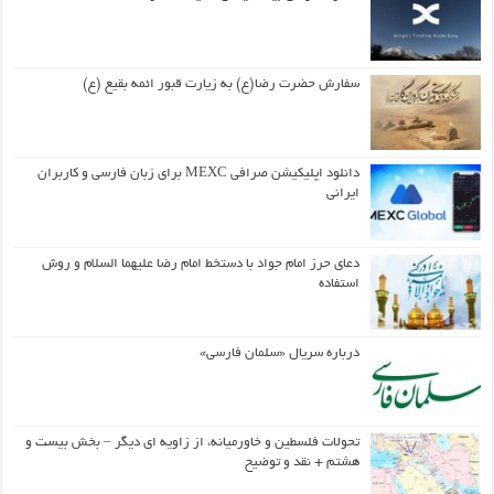
سفارش حضرت رضا(ع) به زیارت قبور ائمه بقیع (ع)
دانلود اپلیکیشن صرافی MEXC برای زبان فارسی و کاربران
ایرانی
دعای حرز امام جواد با دستخط امام رضا علیهما السلام و روش
استفاده
درباره سریال «سلمان فارسی»
تحولات فلسطین و خاورمیانه، از زاویه ای دیگر – بخش بیست و
هشتم + نقد و توضیح