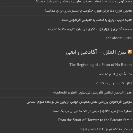
پاسخگویی و مبارزه با فساد ، سناتور هاولی در مقابل مدیرعامل بوئینگ
تعجیل فرج: دعا برای ظهور، حکومت یا بسترسازی برای عدالت؟
فقیه غایب ، بازی با کلمات یا حقیقتی فراموش شده
سیاستگذاری و چهارچوب فکری در بیان نظریه «فقیه غایب»
the absent jurist
بین الملل – آکادمی رابعی
The Beginning of a Point of No Return
بداية طريقٍ لا عودة منه
آغاز یک مسیر بی‌بازگشت
«دور التجمع العالمي للأربعين في تطوير العلوم الإنسانية».
دومین فراخوان بررسی نقش همایش جهانی اربعین در توسعه علوم انسانی
اشاره ساتوشی ناکاموتو بیش از حد به ایران نزدیک است
From the Strait of Hormuz to the Bitcoin Strait
تاریخچه تنگه هرمز یا تنگه اهورامزدا