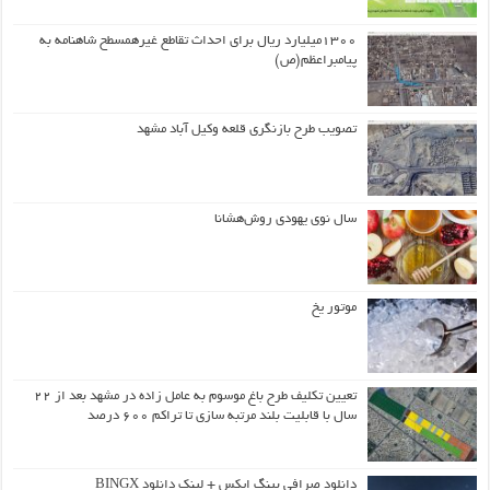
۱۳۰۰میلیارد ریال برای احداث تقاطع غیرهمسطح شاهنامه به
پیامبراعظم(ص)
تصویب طرح بازنگری قلعه وکیل آباد مشهد
سال نوی یهودی روش‌هشانا
موتور یخ
تعیین تکلیف طرح باغ موسوم به عامل زاده در مشهد بعد از ۲۲
سال با قابلیت بلند مرتبه سازی تا تراکم ۶۰۰ درصد
دانلود صرافی بینگ ایکس + لینک دانلود BINGX