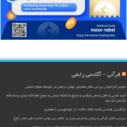
قرآنی – آکادمی رابعی
دومین فراخوان بررسی نقش همایش جهانی اربعین در توسعه علوم انسانی
اُعیذُ نَفسی وَ أهلی وَ مالی وَ وُلدی و جَمیعَ ما تَلحَقُهُ عِنایتی و جَمیعَ نِعَمِ اللّهِ عِندی بِبِسمِ اللّهِ
الرَّحمنِ الرَّحیمِ
بازآفرینی هندسی کلمه جلاله «الله»؛ از خوشنویسی تا معماری
بررسی دلایل قرآنی و روایی و تاریخی مبنی بر امکان زن بودن حضرت ولی عصر (عج)