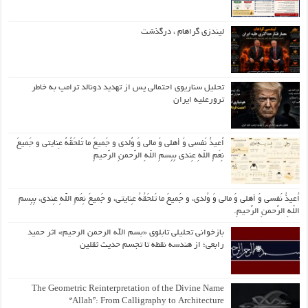
لیندزی گراهام ، درگذشت
تحلیل سناریوی احتمالی پس از تهدید دونالد ترامپ به خاطر
ترورعلیه ایران
اُعیذُ نَفسی وَ أهلی وَ مالی وَ وُلدی و جَمیعَ ما تَلحَقُهُ عِنایتی و جَمیعَ
نِعَمِ اللّهِ عِندی بِبِسمِ اللّهِ الرَّحمنِ الرَّحیمِ
اُعیذُ نَفسی وَ أهلی وَ مالی وَ وُلدی، و جَمیعَ ما تَلحَقُهُ عِنایتی، و جَمیعَ نِعَمِ اللّهِ عِندی، بِبِسمِ
اللّهِ الرَّحمنِ الرَّحیمِ.
بازخوانی تحلیلی تابلوی «بسم الله الرحمن الرحیم» اثر حمید
رابعی؛ از هندسه نقطه تا تجسم حدیث ثقلین
The Geometric Reinterpretation of the Divine Name
“Allah”: From Calligraphy to Architecture