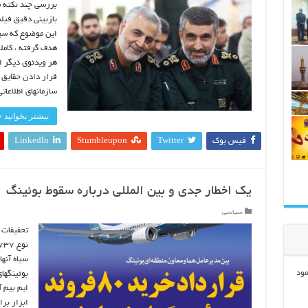
بررسی چند نکته م
این موضوع که سیس
هدف گرفته ، کامل
هر ویدئوی دیگر ا
قرار دادن حقایق 
سازمانهای اطلاعا
بیشتر بخوانید »
فیس بوک
Twitter
Stumbleupon
LinkedIn
یک اخطار جدی و بین المللی درباره سقوط بوئینگ
سیاسی
تحقیقات 
سیاه آنها
مود
بوئینگها
ایم بیم 
ابزار بر