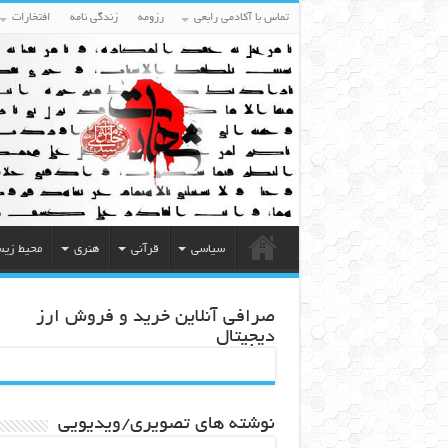
تماس با آکادمی رابعی
رزومه
زندگی نامه
افتخارات
سیاسی
قرآنی
هنری
محیط زی
صرافی آنلاین خرید و فروش ارز
دیجیتال
نوشته های تصویری/ویدیویی