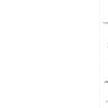
مزدا
های
ر