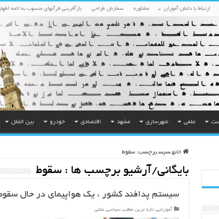
ارتباط با دانش آموزان
مشاوره
سفارش طراحی
بازآفرینی قرآنهای منسوب به ائمه اطهار
ست
علمی
شهرسازی
مشهد
اقتصادی
خودرو
بین الملل
خانه
سپس
برچسب:
سقوط
بایگانی/آرشیو برچسب ها :
سقوط
سیستم پدافند کشور ، یک هواپیمای در حال سقو
آموزشی
,
تازه ترین مطلب
,
سیاسی
,
علمی