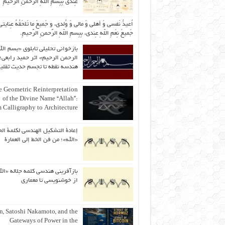
عِندی بِبِسمِ اللّهِ الرَّحمنِ الرَّحیمِ
اُعیذُ نَفسی وَ أهلی وَ مالی وَ وُلدی، و جَمیعَ ما تَلحَقُهُ عِنایتی
جَمیعَ نِعَمِ اللّهِ عِندی، بِبِسمِ اللّهِ الرَّحمنِ الرَّحیمِ.
بازخوانی تحلیلی تابلوی «بسم الل
الرحمن الرحیم» اثر حمید رابعی؛ 
هندسه نقطه تا تجسم حدیث ثقلی
 Geometric Reinterpretation
of the Divine Name “Allah”:
 Calligraphy to Architecture
إعادة التشكيل الهندسي لكلمة الج
«الله»؛ من فن الخط إلى العمارة
بازآفرینی هندسی کلمه جلاله «الل
از خوشنویسی تا معماری
an, Satoshi Nakamoto, and the
Gateways of Power in the