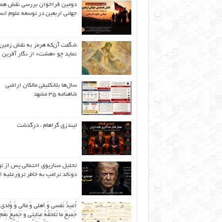
دومین فراخوان بررسی نقش هم
جهانی اربعین در توسعه علوم انس
شگفت آن‌که هرمز به نقش زمین 
نماید چو «هشت» از نگار آفرین
سال‌ها بلاتکلیفی مالکان اراضی
شاهنامه ۳۵ مشهد
لیندزی گراهام ، درگذشت
تحلیل سناریوی احتمالی پس از ت
دونالد ترامپ به خاطر ترورعلیه ا
اُعیذُ نَفسی وَ أهلی وَ مالی وَ وُلدی
جَمیعَ ما تَلحَقُهُ عِنایتی و جَمیعَ نِعَمِ 