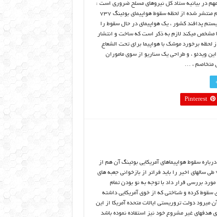
هم در بیانیه ستاد کل نیروهای مسلح ضروری است :
بازبینی دقیق فیلم منتشر شده از لحظه سقوط هواپیمای بوئینگ ۷۳۷
تم پدافند کشور ، یک هواپیمای در حال سقوط را
ا مشخص میکند لازم به ذکر است که ساخت و انتشار
ز لحظه برخورد موشک با هواپیما برای تحت الشعاع
این ویدئو ، و طراحی یک سناریو از سوی ماموران
تی متخاصم ، …
Pinterest
درباره سقوط هواپیماهای آمریکایی بوئینگ آن هم از
نوع ۷۳۷ طی سالهای اخیر را باید فراتر از بازخوانی جعبه های
 مورد بررسی قرار داد با توجه به نو بودن تمام
ی سقوط کرده و شناختی که از خوی آمریکایی داشته
آن میرود دولت تروریستی ایالات متحده آمریکا از این
ای هدفهای غیر مشروع خود نیز استفاده نموده باشد