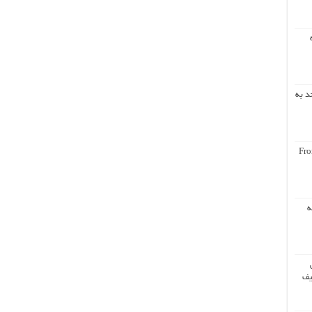
د به
Fro
ه
یف