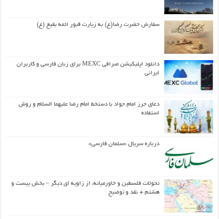
سفارش حضرت رضا(ع) به زیارت قبور ائمه بقیع (ع)
دانلود اپلیکیشن صرافی MEXC برای زبان فارسی و کاربران
ایرانی
دعای حرز امام جواد با دستخط امام رضا علیهما السلام و روش
استفاده
درباره سریال «سلمان فارسی»
تحولات فلسطین و خاورمیانه، از زاویه ای دیگر – بخش بیست و
هشتم + نقد و توضیح