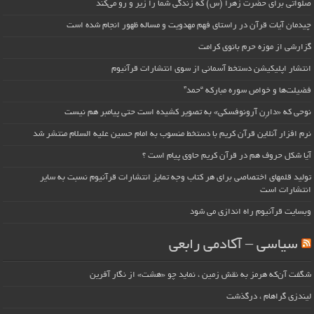
صلواتی برای حضرت زهرا (س) که زندگی شما را زیر و رو می‌کند
چیدمان آیات قرآن در راستای فهم مهدویت و مساله ظهور انجام شده است
گزارشی از موزه حرم بانوی کرامت
انتشار اپلیکیشن دستخط آسمانی از سوی انتشارات قرآنیوم
فضیلت‌ها و خواص سوره مبارکه “حمد”
نوحی که «دارِن آرونوفسکی» به تصویر کشیده است حتی پیامبر هم نیست
نرم افزار آنلاین قرآن کریم با دستخط منسوب به امام حسین علیه السلام منتشر شد
آیا شکل حروف هم در قرآن کریم حاوی پیام است ؟
تولید قلمهای اختصاصی برای هر کتاب وجه تمایز انتشارات قرآنیوم نسبت به سایر
انتشارات است
وبسایت قرآنیوم راه اندازی می شود
سیاسی – آکادمی رابعی
شگفت آن‌که هرمز به نقش زمین ، نماید چو «هشت» از نگار آفرین
لیندزی گراهام ، درگذشت