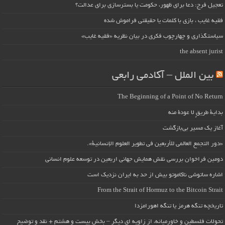
تعجیل فرج: دعا برای ظهور، حکومت یا بسترسازی برای عدالت؟
فقیه غایب ، بازی با کلمات یا حقیقتی فراموش شده
سیاستگذاری و چهارچوب فکری در بیان نظریه «فقیه غایب»
the absent jurist
بین الملل – آکادمی رابعی
The Beginning of a Point of No Return
بداية طريقٍ لا عودة منه
آغاز یک مسیر بی‌بازگشت
«دور التجمع العالمي للأربعين في تطوير العلوم الإنسانية».
دومین فراخوان بررسی نقش همایش جهانی اربعین در توسعه علوم انسانی
اشاره ساتوشی ناکاموتو بیش از حد به ایران نزدیک است
From the Strait of Hormuz to the Bitcoin Strait
تاریخچه تنگه هرمز یا تنگه اهورامزدا
تحولات فلسطین و خاورمیانه، از زاویه ای دیگر – بخش بیست و هشتم + نقد و توضیح