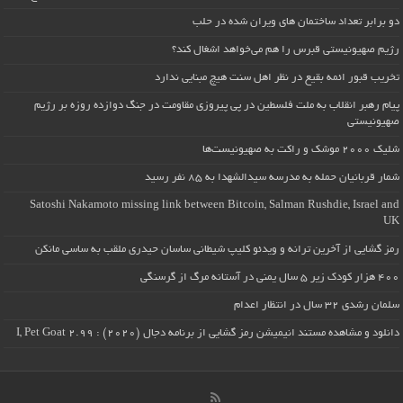
دو برابر تعداد ساختمان های ویران شده در حلب
رژیم صهیونیستی قبرس را هم می‌خواهد اشغال کند؟
تخریب قبور ائمه بقیع در نظر اهل سنت هیچ مبنایی ندارد
پیام رهبر انقلاب به ملت فلسطین در پی پیروزی مقاومت در جنگ دوازده روزه بر رژیم
صهیونیستی
شلیک ۲۰۰۰ موشک و راکت به صهیونیست‌ها
شمار قربانیان حمله به مدرسه سیدالشهدا به ۸۵ نفر رسید
Satoshi Nakamoto missing link between Bitcoin, Salman Rushdie, Israel and
UK
رمز گشایی از آخرین ترانه و ویدئو کلیپ شیطانی ساسان حیدری ملقب به ساسی مانکن
۴۰۰ هزار کودک زیر ۵ سال یمنی در آستانه مرگ از گرسنگی
سلمان رشدی ۳۲ سال در انتظار اعدام
دانلود و مشاهده مستند انیمیشن رمز گشایی از برنامه دجال (۲۰۲۰) : I, Pet Goat 2.99