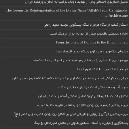
تحلیل سناریوی احتمالی پس از تهدید دونالد ترامپ به خاطر ترورعلیه ایران
The Geometric Reinterpretation of the Divine Name “Allah”: From Calligraphy
to Architecture
انتشار کتاب از تنگه هرمز تا تنگه بیت‌کوین توسط حمید رابعی
اشاره ساتوشی ناکاموتو بیش از حد به ایران نزدیک است
From the Strait of Hormuz to the Bitcoin Strait
ساتوشی ناکاموتو و بیت کوین تنگه جدید اقتصاد دنیا
بهره‌برداری اقتصادی از نارضایتی مردم و تبدیل اعتراض به کد تخفیف
تاریخچه تنگه هرمز یا تنگه اهورامزدا
چرایی و چگونگی ایجاد روندها در واگذاری برگ برنده حاکمیت تنگه هرمز به ایرانیان
مین ، آب و چه حکایتی است خونبهای دختران میناب
انتقال قدرت یا فروپاشی نرم؟ تحلیل امنیتی آینده ولایت در ایران
بررسی تأثیر فرضیه زن بودن امام دوازدهم بر نظریه «فقیه غایب»
بررسی دلایل قرآنی و روایی و تاریخی مبنی بر امکان زن بودن حضرت ولی عصر (عج)
پاسخگویی و مبارزه با فساد ، سناتور هاولی در مقابل مدیرعامل بوئینگ