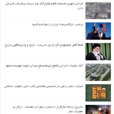
طراحی شهری محدوده قلعه وکیل‌آباد ۸۵ درصد پیشرفت فیزیکی
دارد
ترامپ: بازگشتیم تا ایران را مواخذه کنیم
کلام آقای علم‌الهدی! گزاره ای نادرست ، ناروا و وارونه‌گویی تاریخ
آغاز عملیات اجرائی تقاطع غیرهمسطح میدان شهید فهمیده مشهد
شرکت حمید رابعی در ششمین همایش کتاب سال حکومت اسلامی
تشریح ارتباط نمازگزار با حضرت زهرا در مقدمات ، ارکان و
تعقیبات نماز