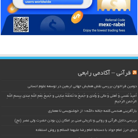
قرآنی – آکادمی رابعی
دومین فراخوان بررسی نقش همایش جهانی اربعین در توسعه علوم انسانی
اُعیذُ نَفسی وَ أهلی وَ مالی وَ وُلدی و جَمیعَ ما تَلحَقُهُ عِنایتی و جَمیعَ نِعَمِ اللّهِ عِندی بِبِسمِ اللّهِ
الرَّحمنِ الرَّحیمِ
بازآفرینی هندسی کلمه جلاله «الله»؛ از خوشنویسی تا معماری
بررسی دلایل قرآنی و روایی و تاریخی مبنی بر امکان زن بودن حضرت ولی عصر (عج)
دعای حرز امام جواد با دستخط امام رضا علیهما السلام و روش استفاده