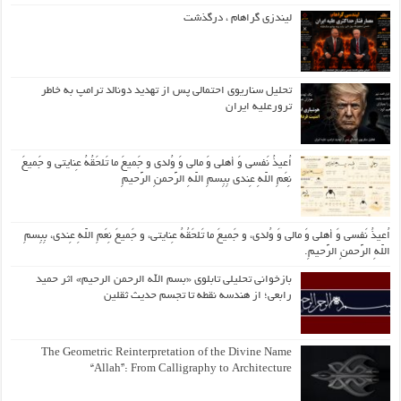
لیندزی گراهام ، درگذشت
تحلیل سناریوی احتمالی پس از تهدید دونالد ترامپ به خاطر
ترورعلیه ایران
اُعیذُ نَفسی وَ أهلی وَ مالی وَ وُلدی و جَمیعَ ما تَلحَقُهُ عِنایتی و جَمیعَ
نِعَمِ اللّهِ عِندی بِبِسمِ اللّهِ الرَّحمنِ الرَّحیمِ
اُعیذُ نَفسی وَ أهلی وَ مالی وَ وُلدی، و جَمیعَ ما تَلحَقُهُ عِنایتی، و جَمیعَ نِعَمِ اللّهِ عِندی، بِبِسمِ
اللّهِ الرَّحمنِ الرَّحیمِ.
بازخوانی تحلیلی تابلوی «بسم الله الرحمن الرحیم» اثر حمید
رابعی؛ از هندسه نقطه تا تجسم حدیث ثقلین
The Geometric Reinterpretation of the Divine Name
“Allah”: From Calligraphy to Architecture