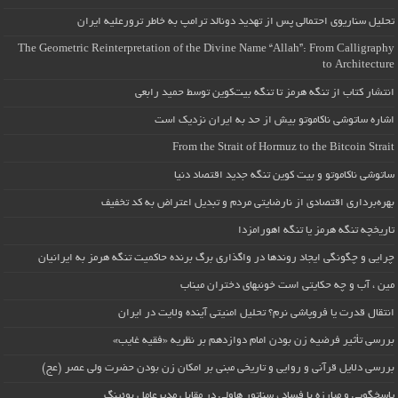
تحلیل سناریوی احتمالی پس از تهدید دونالد ترامپ به خاطر ترورعلیه ایران
The Geometric Reinterpretation of the Divine Name “Allah”: From Calligraphy
to Architecture
انتشار کتاب از تنگه هرمز تا تنگه بیت‌کوین توسط حمید رابعی
اشاره ساتوشی ناکاموتو بیش از حد به ایران نزدیک است
From the Strait of Hormuz to the Bitcoin Strait
ساتوشی ناکاموتو و بیت کوین تنگه جدید اقتصاد دنیا
بهره‌برداری اقتصادی از نارضایتی مردم و تبدیل اعتراض به کد تخفیف
تاریخچه تنگه هرمز یا تنگه اهورامزدا
چرایی و چگونگی ایجاد روندها در واگذاری برگ برنده حاکمیت تنگه هرمز به ایرانیان
مین ، آب و چه حکایتی است خونبهای دختران میناب
انتقال قدرت یا فروپاشی نرم؟ تحلیل امنیتی آینده ولایت در ایران
بررسی تأثیر فرضیه زن بودن امام دوازدهم بر نظریه «فقیه غایب»
بررسی دلایل قرآنی و روایی و تاریخی مبنی بر امکان زن بودن حضرت ولی عصر (عج)
پاسخگویی و مبارزه با فساد ، سناتور هاولی در مقابل مدیرعامل بوئینگ