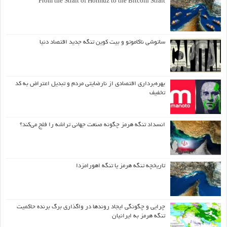
From the Strait of Hormuz to the Bitcoin Strait
ساتوشی ناکاموتو و بیت کوین تنگه جدید اقتصاد دنیا
بهره‌برداری اقتصادی از نارضایتی مردم و تبدیل اعتراض به کد
تخفیف
انسداد تنگه هرمز چگونه صنعت جهانی تراشه را فلج می‌کند؟
تاریخچه تنگه هرمز یا تنگه اهورامزدا
چرایی و چگونگی ایجاد روندها در واگذاری برگ برنده حاکمیت
تنگه هرمز به ایرانیان