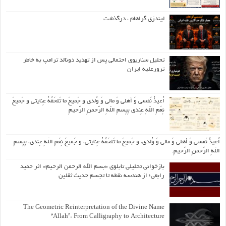
لیندزی گراهام ، درگذشت
تحلیل سناریوی احتمالی پس از تهدید دونالد ترامپ به خاطر
ترورعلیه ایران
اُعیذُ نَفسی وَ أهلی وَ مالی وَ وُلدی و جَمیعَ ما تَلحَقُهُ عِنایتی و جَمیعَ
نِعَمِ اللّهِ عِندی بِبِسمِ اللّهِ الرَّحمنِ الرَّحیمِ
اُعیذُ نَفسی وَ أهلی وَ مالی وَ وُلدی، و جَمیعَ ما تَلحَقُهُ عِنایتی، و جَمیعَ نِعَمِ اللّهِ عِندی، بِبِسمِ
اللّهِ الرَّحمنِ الرَّحیمِ.
بازخوانی تحلیلی تابلوی «بسم الله الرحمن الرحیم» اثر حمید
رابعی؛ از هندسه نقطه تا تجسم حدیث ثقلین
The Geometric Reinterpretation of the Divine Name
“Allah”: From Calligraphy to Architecture