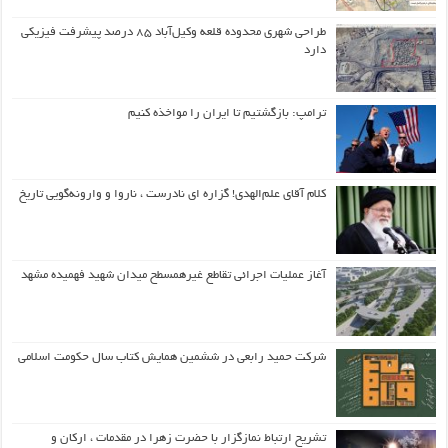
طراحی شهری محدوده قلعه وکیل‌آباد ۸۵ درصد پیشرفت فیزیکی
دارد
ترامپ: بازگشتیم تا ایران را مواخذه کنیم
کلام آقای علم‌الهدی! گزاره ای نادرست ، ناروا و وارونه‌گویی تاریخ
آغاز عملیات اجرائی تقاطع غیرهمسطح میدان شهید فهمیده مشهد
شرکت حمید رابعی در ششمین همایش کتاب سال حکومت اسلامی
تشریح ارتباط نمازگزار با حضرت زهرا در مقدمات ، ارکان و