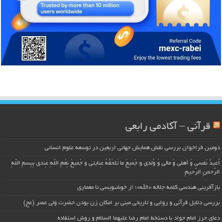
قرآنی – آکادمی رابعی
دومین فراخوان بررسی نقش همایش جهانی اربعین در توسعه علوم انسانی
اُعیذُ نَفسی وَ أهلی وَ مالی وَ وُلدی و جَمیعَ ما تَلحَقُهُ عِنایتی و جَمیعَ نِعَمِ اللّهِ عِندی بِبِسمِ اللّهِ
الرَّحمنِ الرَّحیمِ
بازآفرینی هندسی کلمه جلاله «الله»؛ از خوشنویسی تا معماری
بررسی دلایل قرآنی و روایی و تاریخی مبنی بر امکان زن بودن حضرت ولی عصر (عج)
دعای حرز امام جواد با دستخط امام رضا علیهما السلام و روش استفاده