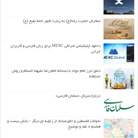
سفارش حضرت رضا(ع) به زیارت قبور ائمه بقیع (ع)
دانلود اپلیکیشن صرافی MEXC برای زبان فارسی و کاربران
ایرانی
دعای حرز امام جواد با دستخط امام رضا علیهما السلام و روش
استفاده
درباره سریال «سلمان فارسی»
تحولات فلسطین و خاورمیانه، از زاویه ای دیگر – بخش بیست و
هشتم + نقد و توضیح