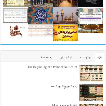
تازه
پرخواننده
نظر کاربران
برچسب ها
The Beginning of a Point of No Return
بداية طريقٍ لا عودة منه
آغاز یک مسیر بی‌بازگشت