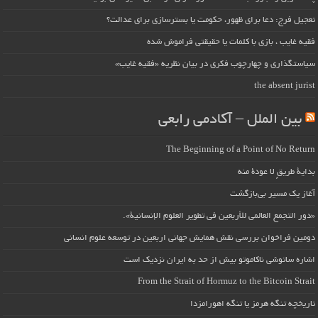
تعجیل فرج: دعا برای ظهور، حکومت یا بسترسازی برای عدالت؟
فقیه غایب ، بازی با کلمات یا حقیقتی فراموش شده
سیاستگذاری و چهارچوب فکری در بیان نظریه «فقیه غایب»
the absent jurist
بین الملل – آکادمی رابعی
The Beginning of a Point of No Return
بداية طريقٍ لا عودة منه
آغاز یک مسیر بی‌بازگشت
«دور التجمع العالمي للأربعين في تطوير العلوم الإنسانية».
دومین فراخوان بررسی نقش همایش جهانی اربعین در توسعه علوم انسانی
اشاره ساتوشی ناکاموتو بیش از حد به ایران نزدیک است
From the Strait of Hormuz to the Bitcoin Strait
تاریخچه تنگه هرمز یا تنگه اهورامزدا