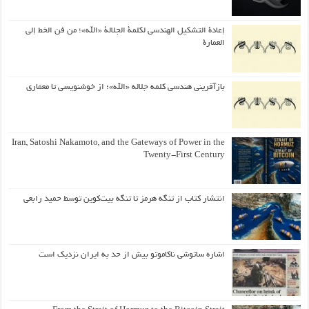
إعادة التشكيل الهندسي لكلمة الجلالة «الله»؛ من فن الخط إلى
العمارة
بازآفرینی هندسی کلمه جلاله «الله»؛ از خوشنویسی تا معماری
Iran, Satoshi Nakamoto, and the Gateways of Power in the
Twenty-First Century
انتشار کتاب از تنگه هرمز تا تنگه بیت‌کوین توسط حمید رابعی
اشاره ساتوشی ناکاموتو بیش از حد به ایران نزدیک است