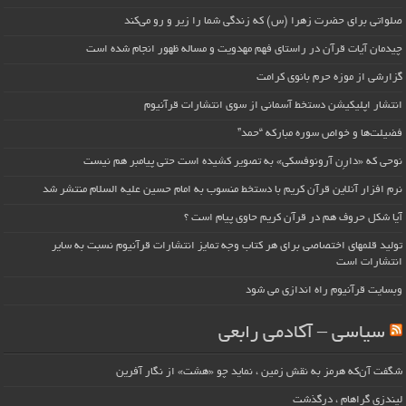
صلواتی برای حضرت زهرا (س) که زندگی شما را زیر و رو می‌کند
چیدمان آیات قرآن در راستای فهم مهدویت و مساله ظهور انجام شده است
گزارشی از موزه حرم بانوی کرامت
انتشار اپلیکیشن دستخط آسمانی از سوی انتشارات قرآنیوم
فضیلت‌ها و خواص سوره مبارکه “حمد”
نوحی که «دارِن آرونوفسکی» به تصویر کشیده است حتی پیامبر هم نیست
نرم افزار آنلاین قرآن کریم با دستخط منسوب به امام حسین علیه السلام منتشر شد
آیا شکل حروف هم در قرآن کریم حاوی پیام است ؟
تولید قلمهای اختصاصی برای هر کتاب وجه تمایز انتشارات قرآنیوم نسبت به سایر
انتشارات است
وبسایت قرآنیوم راه اندازی می شود
سیاسی – آکادمی رابعی
شگفت آن‌که هرمز به نقش زمین ، نماید چو «هشت» از نگار آفرین
لیندزی گراهام ، درگذشت