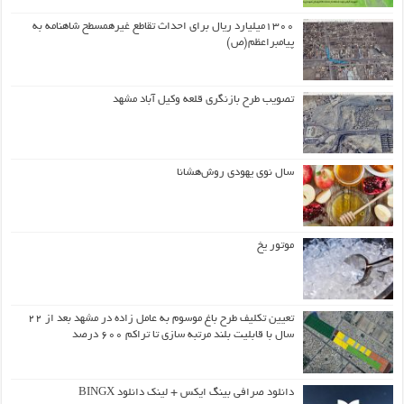
۱۳۰۰میلیارد ریال برای احداث تقاطع غیرهمسطح شاهنامه به
پیامبراعظم(ص)
تصویب طرح بازنگری قلعه وکیل آباد مشهد
سال نوی یهودی روش‌هشانا
موتور یخ
تعیین تکلیف طرح باغ موسوم به عامل زاده در مشهد بعد از ۲۲
سال با قابلیت بلند مرتبه سازی تا تراکم ۶۰۰ درصد
دانلود صرافی بینگ ایکس + لینک دانلود BINGX