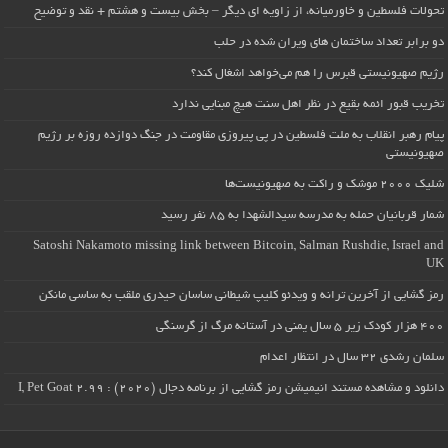
تحولات فلسطین و خاورمیانه، از زاویه ای دیگر – بخش بیست و هشتم + نقد و توضیح
دو برابر تعداد ساختمان های ویران شده در حلب
رژیم صهیونیستی قبرس را هم می‌خواهد اشغال کند؟
تخریب قبور ائمه بقیع در نظر اهل سنت هیچ مبنایی ندارد
پیام رهبر انقلاب به ملت فلسطین در پی پیروزی مقاومت در جنگ دوازده روزه بر رژیم
صهیونیستی
شلیک ۲۰۰۰ موشک و راکت به صهیونیست‌ها
شمار قربانیان حمله به مدرسه سیدالشهدا به ۸۵ نفر رسید
Satoshi Nakamoto missing link between Bitcoin, Salman Rushdie, Israel and
UK
رمز گشایی از آخرین ترانه و ویدئو کلیپ شیطانی ساسان حیدری ملقب به ساسی مانکن
۴۰۰ هزار کودک زیر ۵ سال یمنی در آستانه مرگ از گرسنگی
سلمان رشدی ۳۲ سال در انتظار اعدام
دانلود و مشاهده مستند انیمیشن رمز گشایی از برنامه دجال (۲۰۲۰) : I, Pet Goat 2.99