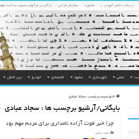
ارتباط با دانش آموزان
مشاوره
سفارش طراحی
بازآفرینی قرآنهای منسوب به ائمه اطهار
ست
علمی
شهرسازی
مشهد
اقتصادی
خودرو
بین الملل
خانه
سپس
برچسب:
سجاد عبادی
بایگانی/آرشیو برچسب ها :
سجاد عبادی
چرا خبر فوت آزاده نامداری برای مردم مهم بود
حمید رابعی