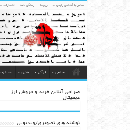
تماس با آکادمی رابعی
رزومه
زندگی نامه
افتخارات
سیاسی
قرآنی
هنری
محیط زی
صرافی آنلاین خرید و فروش ارز
دیجیتال
نوشته های تصویری/ویدیویی