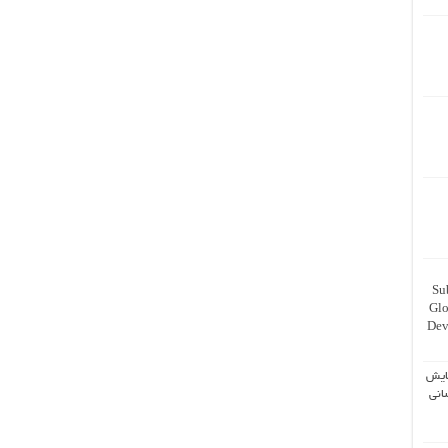
Su
Glo
Dev
ایش
انی