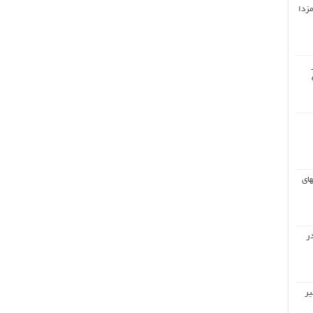
مزدا
های
ر
یر