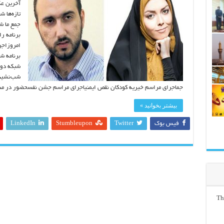
آخرین عک
تازه‌ها ش
جمع ما ش
برنامه ر
امروزاجر
برنامه ش
شبکه دوا
شب‌نشینی
جماجرای مراسم خیریه کودکان نقص ایمنیاجرای مراسم جشن نفسحضور در مس
بیشتر بخوانید »
فیس بوک
Twitter
Stumbleupon
LinkedIn
Th