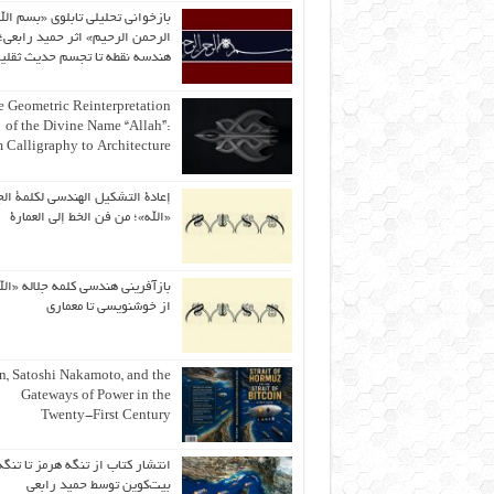
بازخوانی تحلیلی تابلوی «بسم الل
الرحمن الرحیم» اثر حمید رابعی؛ 
هندسه نقطه تا تجسم حدیث ثقلی
 Geometric Reinterpretation
of the Divine Name “Allah”:
 Calligraphy to Architecture
إعادة التشكيل الهندسي لكلمة الج
«الله»؛ من فن الخط إلى العمارة
بازآفرینی هندسی کلمه جلاله «الل
از خوشنویسی تا معماری
an, Satoshi Nakamoto, and the
Gateways of Power in the
Twenty-First Century
انتشار کتاب از تنگه هرمز تا تنگه
بیت‌کوین توسط حمید رابعی