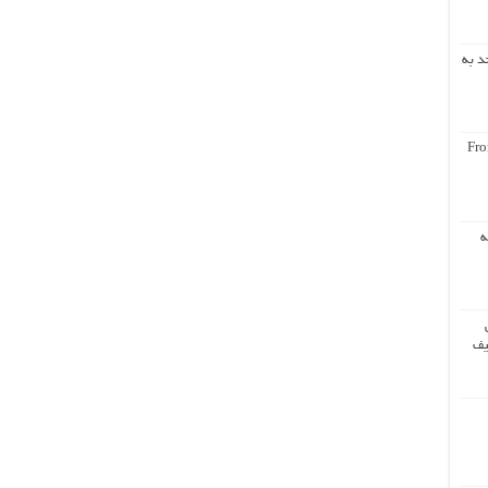
د به
Fro
ه
یف