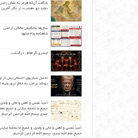
شگفت آن‌که هرمز به نقش زمین 
نماید چو «هشت» از نگار آفرین
سال‌ها بلاتکلیفی مالکان اراضی
شاهنامه ۳۵ مشهد
لیندزی گراهام ، درگذشت
تحلیل سناریوی احتمالی پس از ت
دونالد ترامپ به خاطر ترورعلیه ا
اُعیذُ نَفسی وَ أهلی وَ مالی وَ وُلدی
جَمیعَ ما تَلحَقُهُ عِنایتی و جَمیعَ نِعَمِ 
عِندی بِبِسمِ اللّهِ الرَّحمنِ الرَّحیمِ
اُعیذُ نَفسی وَ أهلی وَ مالی وَ وُلدی، و جَمیعَ ما تَلحَقُهُ عِنایتی
جَمیعَ نِعَمِ اللّهِ عِندی، بِبِسمِ اللّهِ الرَّحمنِ الرَّحیمِ.