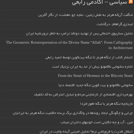
سیاسی – آکادمی رابعی
شگفت آن‌که هرمز به نقش زمین ، نماید چو «هشت» از نگار آفرین
لیندزی گراهام ، درگذشت
تحلیل سناریوی احتمالی پس از تهدید دونالد ترامپ به خاطر ترورعلیه ایران
The Geometric Reinterpretation of the Divine Name “Allah”: From Calligraphy
to Architecture
انتشار کتاب از تنگه هرمز تا تنگه بیت‌کوین توسط حمید رابعی
اشاره ساتوشی ناکاموتو بیش از حد به ایران نزدیک است
From the Strait of Hormuz to the Bitcoin Strait
ساتوشی ناکاموتو و بیت کوین تنگه جدید اقتصاد دنیا
بهره‌برداری اقتصادی از نارضایتی مردم و تبدیل اعتراض به کد تخفیف
تاریخچه تنگه هرمز یا تنگه اهورامزدا
چرایی و چگونگی ایجاد روندها در واگذاری برگ برنده حاکمیت تنگه هرمز به ایرانیان
مین ، آب و چه حکایتی است خونبهای دختران میناب
انتقال قدرت یا فروپاشی نرم؟ تحلیل امنیتی آینده ولایت در ایران