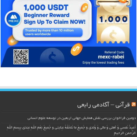
قرآنی – آکادمی رابعی
دومین فراخوان بررسی نقش همایش جهانی اربعین در توسعه علوم انسانی
اُعیذُ نَفسی وَ أهلی وَ مالی وَ وُلدی و جَمیعَ ما تَلحَقُهُ عِنایتی و جَمیعَ نِعَمِ اللّهِ عِندی بِبِسمِ اللّهِ
الرَّحمنِ الرَّحیمِ