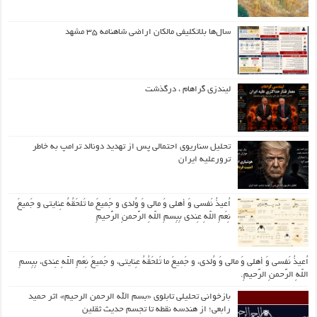
سال‌ها بلاتکلیفی مالکان اراضی شاهنامه ۳۵ مشهد
لیندزی گراهام ، درگذشت
تحلیل سناریوی احتمالی پس از تهدید دونالد ترامپ به خاطر
ترورعلیه ایران
اُعیذُ نَفسی وَ أهلی وَ مالی وَ وُلدی و جَمیعَ ما تَلحَقُهُ عِنایتی و جَمیعَ
نِعَمِ اللّهِ عِندی بِبِسمِ اللّهِ الرَّحمنِ الرَّحیمِ
اُعیذُ نَفسی وَ أهلی وَ مالی وَ وُلدی، و جَمیعَ ما تَلحَقُهُ عِنایتی، و جَمیعَ نِعَمِ اللّهِ عِندی، بِبِسمِ
اللّهِ الرَّحمنِ الرَّحیمِ.
بازخوانی تحلیلی تابلوی «بسم الله الرحمن الرحیم» اثر حمید
رابعی؛ از هندسه نقطه تا تجسم حدیث ثقلین