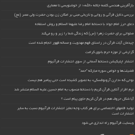
بازآفرینی هندسی کلمه جلاله «الله»؛ از خوشنویسی تا معماری
بررسی دلایل قرآنی و روایی و تاریخی مبنی بر امکان زن بودن حضرت ولی عصر (عج)
دعای حرز امام جواد با دستخط امام رضا علیهما السلام و روش استفاده
صلواتی برای حضرت زهرا (س) که زندگی شما را زیر و رو می‌کند
چیدمان آیات قرآن در راستای فهم مهدویت و مساله ظهور انجام شده است
گزارشی از موزه حرم بانوی کرامت
انتشار اپلیکیشن دستخط آسمانی از سوی انتشارات قرآنیوم
فضیلت‌ها و خواص سوره مبارکه “حمد”
نوحی که «دارِن آرونوفسکی» به تصویر کشیده است حتی پیامبر هم نیست
نرم افزار آنلاین قرآن کریم با دستخط منسوب به امام حسین علیه السلام منتشر شد
آیا شکل حروف هم در قرآن کریم حاوی پیام است ؟
تولید قلمهای اختصاصی برای هر کتاب وجه تمایز انتشارات قرآنیوم نسبت به سایر
انتشارات است
وبسایت قرآنیوم راه اندازی می شود