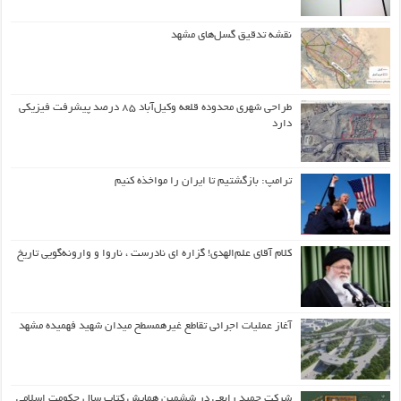
نقشه تدقیق گسل‌های مشهد
طراحی شهری محدوده قلعه وکیل‌آباد ۸۵ درصد پیشرفت فیزیکی
دارد
ترامپ: بازگشتیم تا ایران را مواخذه کنیم
کلام آقای علم‌الهدی! گزاره ای نادرست ، ناروا و وارونه‌گویی تاریخ
آغاز عملیات اجرائی تقاطع غیرهمسطح میدان شهید فهمیده مشهد
شرکت حمید رابعی در ششمین همایش کتاب سال حکومت اسلامی