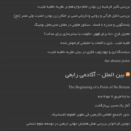
بررسی تأثیر فرضیه زن بودن امام دوازدهم بر نظریه «فقیه غایب»
بررسی دلایل قرآنی و روایی و تاریخی مبنی بر امکان زن بودن حضرت ولی عصر (عج)
پاسخگویی و مبارزه با فساد ، سناتور هاولی در مقابل مدیرعامل بوئینگ
تعجیل فرج: دعا برای ظهور، حکومت یا بسترسازی برای عدالت؟
فقیه غایب ، بازی با کلمات یا حقیقتی فراموش شده
سیاستگذاری و چهارچوب فکری در بیان نظریه «فقیه غایب»
the absent jurist
بین الملل – آکادمی رابعی
The Beginning of a Point of No Return
بداية طريقٍ لا عودة منه
آغاز یک مسیر بی‌بازگشت
«دور التجمع العالمي للأربعين في تطوير العلوم الإنسانية».
دومین فراخوان بررسی نقش همایش جهانی اربعین در توسعه علوم انسانی