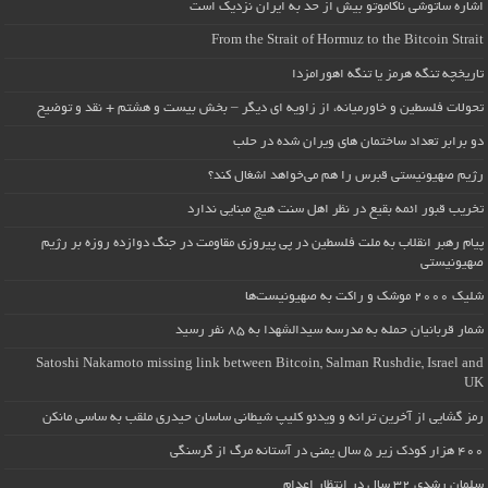
اشاره ساتوشی ناکاموتو بیش از حد به ایران نزدیک است
From the Strait of Hormuz to the Bitcoin Strait
تاریخچه تنگه هرمز یا تنگه اهورامزدا
تحولات فلسطین و خاورمیانه، از زاویه ای دیگر – بخش بیست و هشتم + نقد و توضیح
دو برابر تعداد ساختمان های ویران شده در حلب
رژیم صهیونیستی قبرس را هم می‌خواهد اشغال کند؟
تخریب قبور ائمه بقیع در نظر اهل سنت هیچ مبنایی ندارد
پیام رهبر انقلاب به ملت فلسطین در پی پیروزی مقاومت در جنگ دوازده روزه بر رژیم
صهیونیستی
شلیک ۲۰۰۰ موشک و راکت به صهیونیست‌ها
شمار قربانیان حمله به مدرسه سیدالشهدا به ۸۵ نفر رسید
Satoshi Nakamoto missing link between Bitcoin, Salman Rushdie, Israel and
UK
رمز گشایی از آخرین ترانه و ویدئو کلیپ شیطانی ساسان حیدری ملقب به ساسی مانکن
۴۰۰ هزار کودک زیر ۵ سال یمنی در آستانه مرگ از گرسنگی
سلمان رشدی ۳۲ سال در انتظار اعدام