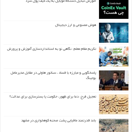
آموزش تبدیل دستگاه موبایل به یک کیف‌ پول سرد
هوش مصنوعی و ارز دیجیتال
تکریم مقام معلم: نگاهی نو به استانداردسازی آموزش و پرورش
پاسخگویی و مبارزه با فساد ، سناتور هاولی در مقابل مدیرعامل
بوئینگ
تعجیل فرج: دعا برای ظهور، حکومت یا بسترسازی برای عدالت؟
باند قدرتمند مافیایی پشت صحنه کوهخواری در مشهد