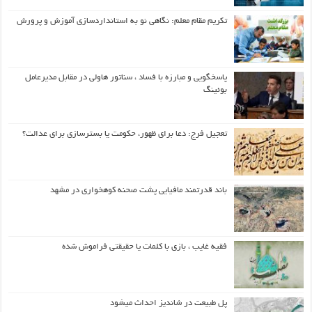
تکریم مقام معلم: نگاهی نو به استانداردسازی آموزش و پرورش
پاسخگویی و مبارزه با فساد ، سناتور هاولی در مقابل مدیرعامل
بوئینگ
تعجیل فرج: دعا برای ظهور، حکومت یا بسترسازی برای عدالت؟
باند قدرتمند مافیایی پشت صحنه کوهخواری در مشهد
فقیه غایب ، بازی با کلمات یا حقیقتی فراموش شده
پل طبیعت در شاندیز احداث میشود