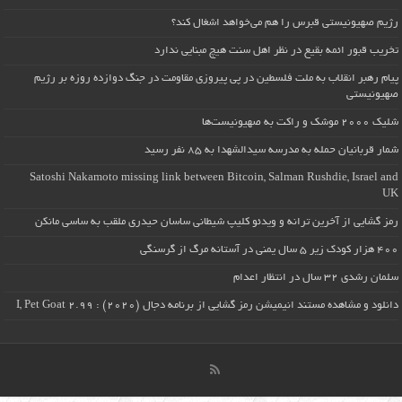
رژیم صهیونیستی قبرس را هم می‌خواهد اشغال کند؟
تخریب قبور ائمه بقیع در نظر اهل سنت هیچ مبنایی ندارد
پیام رهبر انقلاب به ملت فلسطین در پی پیروزی مقاومت در جنگ دوازده روزه بر رژیم
صهیونیستی
شلیک ۲۰۰۰ موشک و راکت به صهیونیست‌ها
شمار قربانیان حمله به مدرسه سیدالشهدا به ۸۵ نفر رسید
Satoshi Nakamoto missing link between Bitcoin, Salman Rushdie, Israel and
UK
رمز گشایی از آخرین ترانه و ویدئو کلیپ شیطانی ساسان حیدری ملقب به ساسی مانکن
۴۰۰ هزار کودک زیر ۵ سال یمنی در آستانه مرگ از گرسنگی
سلمان رشدی ۳۲ سال در انتظار اعدام
دانلود و مشاهده مستند انیمیشن رمز گشایی از برنامه دجال (۲۰۲۰) : I, Pet Goat 2.99