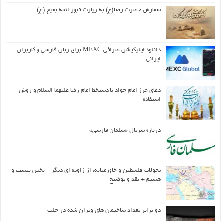
سفارش حضرت رضا(ع) به زیارت قبور ائمه بقیع (ع)
دانلود اپلیکیشن صرافی MEXC برای زبان فارسی و کاربران
ایرانی
دعای حرز امام جواد با دستخط امام رضا علیهما السلام و روش
استفاده
درباره سریال «سلمان فارسی»
تحولات فلسطین و خاورمیانه، از زاویه ای دیگر – بخش بیست و
هشتم + نقد و توضیح
دو برابر تعداد ساختمان های ویران شده در حلب