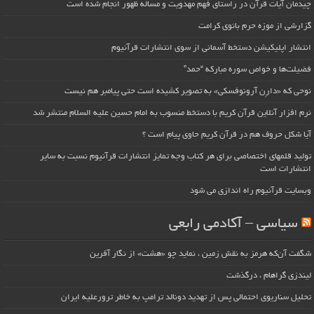
چیدمان آیات قرآن در راستای فهم مهدویت و مساله ظهور انجام شده است
گزارشی از موزه حرم بانوی کرامت
انتشار اپلیکیشن دستخط آسمانی از سوی انتشارات قرآنیوم
فضیلت‌ها و خواص سوره مبارکه “حمد”
نوحی که «دارِن آرونوفسکی» به تصویر کشیده است حتی پیامبر هم نیست
نرم افزار آنلاین قرآن کریم با دستخط منسوب به امام حسین علیه السلام منتشر شد
آیا شکل حروف هم در قرآن کریم حاوی پیام است ؟
تولید قلمهای اختصاصی برای هر کتاب وجه تمایز انتشارات قرآنیوم نسبت به سایر
انتشارات است
وبسایت قرآنیوم راه اندازی می شود
سیاسی – آکادمی رابعی
شگفت آن‌که هرمز به نقش زمین ، نماید چو «هشت» از نگار آفرین
لیندزی گراهام ، درگذشت
تحلیل سناریوی احتمالی پس از تهدید دونالد ترامپ به خاطر ترورعلیه ایران