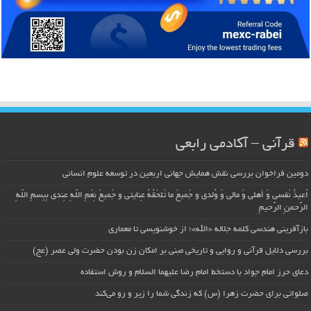
قرآنی – آکادمی رابعی
دومین فراخوان بررسی نقش همایش جهانی اربعین در توسعه علوم انسانی
اُعیذُ نَفسی وَ أهلی وَ مالی وَ وُلدی و جَمیعَ ما تَلحَقُهُ عِنایتی و جَمیعَ نِعَمِ اللّهِ عِندی بِبِسمِ اللّهِ
الرَّحمنِ الرَّحیمِ
بازآفرینی هندسی کلمه جلاله «الله»؛ از خوشنویسی تا معماری
بررسی دلایل قرآنی و روایی و تاریخی مبنی بر امکان زن بودن حضرت ولی عصر (عج)
دعای حرز امام جواد با دستخط امام رضا علیهما السلام و روش استفاده
صلواتی برای حضرت زهرا (س) که زندگی شما را زیر و رو می‌کند