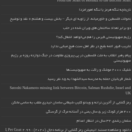
From the Strait of Hormuz to the Bitcoin Strait
تاریخچه تنگه هرمز یا تنگه اهورامزدا
تحولات فلسطین و خاورمیانه، از زاویه ای دیگر – بخش بیست و هشتم + نقد و توضیح
دو برابر تعداد ساختمان های ویران شده در حلب
رژیم صهیونیستی قبرس را هم می‌خواهد اشغال کند؟
تخریب قبور ائمه بقیع در نظر اهل سنت هیچ مبنایی ندارد
پیام رهبر انقلاب به ملت فلسطین در پی پیروزی مقاومت در جنگ دوازده روزه بر رژیم
صهیونیستی
شلیک ۲۰۰۰ موشک و راکت به صهیونیست‌ها
شمار قربانیان حمله به مدرسه سیدالشهدا به ۸۵ نفر رسید
Satoshi Nakamoto missing link between Bitcoin, Salman Rushdie, Israel and
UK
رمز گشایی از آخرین ترانه و ویدئو کلیپ شیطانی ساسان حیدری ملقب به ساسی مانکن
۴۰۰ هزار کودک زیر ۵ سال یمنی در آستانه مرگ از گرسنگی
سلمان رشدی ۳۲ سال در انتظار اعدام
دانلود و مشاهده مستند انیمیشن رمز گشایی از برنامه دجال (۲۰۲۰) : I, Pet Goat 2.99