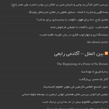
بررسی دلایل قرآنی و روایی و تاریخی مبنی بر امکان زن بودن حضرت ولی عصر (عج)
پاسخگویی و مبارزه با فساد ، سناتور هاولی در مقابل مدیرعامل بوئینگ
تعجیل فرج: دعا برای ظهور، حکومت یا بسترسازی برای عدالت؟
فقیه غایب ، بازی با کلمات یا حقیقتی فراموش شده
سیاستگذاری و چهارچوب فکری در بیان نظریه «فقیه غایب»
the absent jurist
بین الملل – آکادمی رابعی
The Beginning of a Point of No Return
بداية طريقٍ لا عودة منه
آغاز یک مسیر بی‌بازگشت
«دور التجمع العالمي للأربعين في تطوير العلوم الإنسانية».
دومین فراخوان بررسی نقش همایش جهانی اربعین در توسعه علوم انسانی
اشاره ساتوشی ناکاموتو بیش از حد به ایران نزدیک است