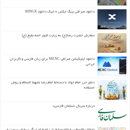
دانلود صرافی بینگ ایکس + لینک دانلود BINGX
سفارش حضرت رضا(ع) به زیارت قبور ائمه بقیع (ع)
دانلود اپلیکیشن صرافی MEXC برای زبان فارسی و کاربران
ایرانی
دعای حرز امام جواد با دستخط امام رضا علیهما السلام و روش
استفاده
درباره سریال «سلمان فارسی»
تحولات فلسطین و خاورمیانه، از زاویه ای دیگر – بخش بیست و