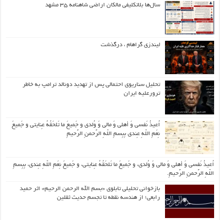
سال‌ها بلاتکلیفی مالکان اراضی شاهنامه ۳۵ مشهد
لیندزی گراهام ، درگذشت
تحلیل سناریوی احتمالی پس از تهدید دونالد ترامپ به خاطر
ترورعلیه ایران
اُعیذُ نَفسی وَ أهلی وَ مالی وَ وُلدی و جَمیعَ ما تَلحَقُهُ عِنایتی و جَمیعَ
نِعَمِ اللّهِ عِندی بِبِسمِ اللّهِ الرَّحمنِ الرَّحیمِ
اُعیذُ نَفسی وَ أهلی وَ مالی وَ وُلدی، و جَمیعَ ما تَلحَقُهُ عِنایتی، و جَمیعَ نِعَمِ اللّهِ عِندی، بِبِسمِ
اللّهِ الرَّحمنِ الرَّحیمِ.
بازخوانی تحلیلی تابلوی «بسم الله الرحمن الرحیم» اثر حمید
رابعی؛ از هندسه نقطه تا تجسم حدیث ثقلین