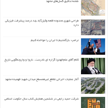
نقشه تدقیق گسل‌های مشهد
طراحی شهری محدوده قلعه وکیل‌آباد ۸۵ درصد پیشرفت فیزیکی
دارد
ترامپ: بازگشتیم تا ایران را مواخذه کنیم
کلام آقای علم‌الهدی! گزاره ای نادرست ، ناروا و وارونه‌گویی تاریخ
آغاز عملیات اجرائی تقاطع غیرهمسطح میدان شهید فهمیده مشهد
شرکت حمید رابعی در ششمین همایش کتاب سال حکومت اسلامی