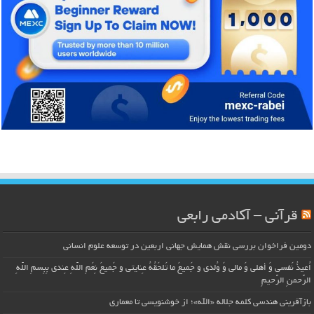
قرآنی – آکادمی رابعی
دومین فراخوان بررسی نقش همایش جهانی اربعین در توسعه علوم انسانی
اُعیذُ نَفسی وَ أهلی وَ مالی وَ وُلدی و جَمیعَ ما تَلحَقُهُ عِنایتی و جَمیعَ نِعَمِ اللّهِ عِندی بِبِسمِ اللّهِ
الرَّحمنِ الرَّحیمِ
بازآفرینی هندسی کلمه جلاله «الله»؛ از خوشنویسی تا معماری