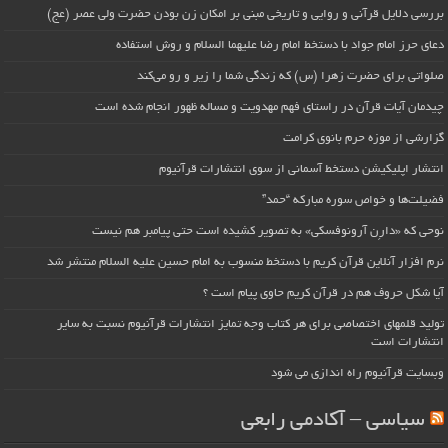
بررسی دلایل قرآنی و روایی و تاریخی مبنی بر امکان زن بودن حضرت ولی عصر (عج)
دعای حرز امام جواد با دستخط امام رضا علیهما السلام و روش استفاده
صلواتی برای حضرت زهرا (س) که زندگی شما را زیر و رو می‌کند
چیدمان آیات قرآن در راستای فهم مهدویت و مساله ظهور انجام شده است
گزارشی از موزه حرم بانوی کرامت
انتشار اپلیکیشن دستخط آسمانی از سوی انتشارات قرآنیوم
فضیلت‌ها و خواص سوره مبارکه “حمد”
نوحی که «دارِن آرونوفسکی» به تصویر کشیده است حتی پیامبر هم نیست
نرم افزار آنلاین قرآن کریم با دستخط منسوب به امام حسین علیه السلام منتشر شد
آیا شکل حروف هم در قرآن کریم حاوی پیام است ؟
تولید قلمهای اختصاصی برای هر کتاب وجه تمایز انتشارات قرآنیوم نسبت به سایر
انتشارات است
وبسایت قرآنیوم راه اندازی می شود
سیاسی – آکادمی رابعی