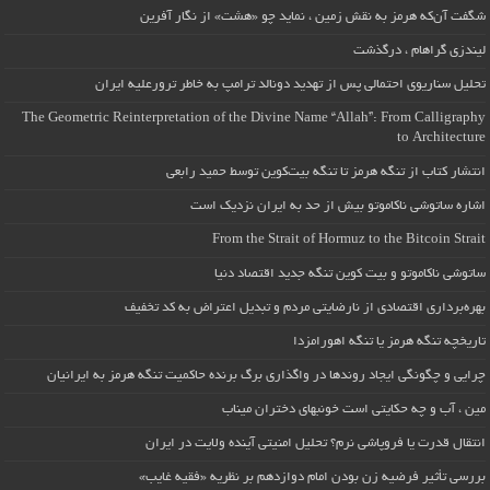
شگفت آن‌که هرمز به نقش زمین ، نماید چو «هشت» از نگار آفرین
لیندزی گراهام ، درگذشت
تحلیل سناریوی احتمالی پس از تهدید دونالد ترامپ به خاطر ترورعلیه ایران
The Geometric Reinterpretation of the Divine Name “Allah”: From Calligraphy
to Architecture
انتشار کتاب از تنگه هرمز تا تنگه بیت‌کوین توسط حمید رابعی
اشاره ساتوشی ناکاموتو بیش از حد به ایران نزدیک است
From the Strait of Hormuz to the Bitcoin Strait
ساتوشی ناکاموتو و بیت کوین تنگه جدید اقتصاد دنیا
بهره‌برداری اقتصادی از نارضایتی مردم و تبدیل اعتراض به کد تخفیف
تاریخچه تنگه هرمز یا تنگه اهورامزدا
چرایی و چگونگی ایجاد روندها در واگذاری برگ برنده حاکمیت تنگه هرمز به ایرانیان
مین ، آب و چه حکایتی است خونبهای دختران میناب
انتقال قدرت یا فروپاشی نرم؟ تحلیل امنیتی آینده ولایت در ایران
بررسی تأثیر فرضیه زن بودن امام دوازدهم بر نظریه «فقیه غایب»