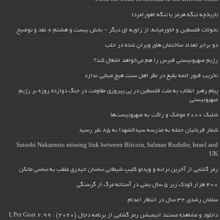
تاریخچه تنگه هرمز یا تنگه اهورامزدا
تحولات فلسطین و خاورمیانه، از زاویه ای دیگر – بخش بیست و هشتم + نقد و توضیح
دو برابر تعداد ساختمان های ویران شده در حلب
رژیم صهیونیستی قبرس را هم می‌خواهد اشغال کند؟
تخریب قبور ائمه بقیع در نظر اهل سنت هیچ مبنایی ندارد
پیام رهبر انقلاب به ملت فلسطین در پی پیروزی مقاومت در جنگ دوازده روزه بر رژیم
صهیونیستی
شلیک ۲۰۰۰ موشک و راکت به صهیونیست‌ها
شمار قربانیان حمله به مدرسه سیدالشهدا به ۸۵ نفر رسید
Satoshi Nakamoto missing link between Bitcoin, Salman Rushdie, Israel and
UK
رمز گشایی از آخرین ترانه و ویدئو کلیپ شیطانی ساسان حیدری ملقب به ساسی مانکن
۴۰۰ هزار کودک زیر ۵ سال یمنی در آستانه مرگ از گرسنگی
سلمان رشدی ۳۲ سال در انتظار اعدام
دانلود و مشاهده مستند انیمیشن رمز گشایی از برنامه دجال (۲۰۲۰) : I, Pet Goat 2.99