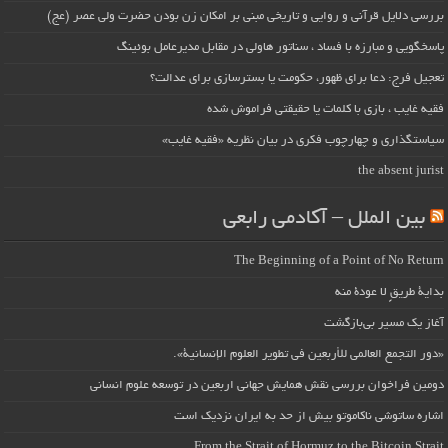
بررسی دلایل قرآنی و روایی و تاریخی مبنی بر امکان زن بودن حضرت ولی عصر (عج)
پاسخگویی و مبارزه با فساد ، سناتور هاولی در مقابل مدیرعامل بوئینگ
تعجیل فرج: دعا برای ظهور، حکومت یا بسترسازی برای عدالت؟
فقیه غایب ، بازی با کلمات یا حقیقتی فراموش شده
سیاستگذاری و چهارچوب فکری در بیان نظریه «فقیه غایب»
the absent jurist
بین الملل – آکادمی رابعی
The Beginning of a Point of No Return
بداية طريقٍ لا عودة منه
آغاز یک مسیر بی‌بازگشت
«دور التجمع العالمي للأربعين في تطوير العلوم الإنسانية».
دومین فراخوان بررسی نقش همایش جهانی اربعین در توسعه علوم انسانی
اشاره ساتوشی ناکاموتو بیش از حد به ایران نزدیک است
From the Strait of Hormuz to the Bitcoin Strait