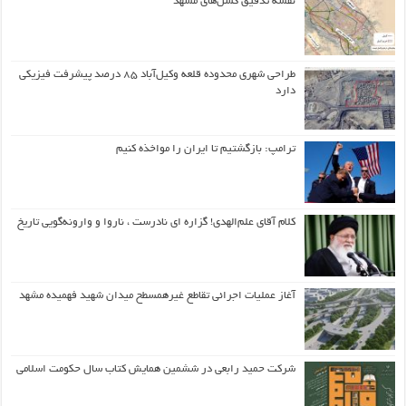
نقشه تدقیق گسل‌های مشهد
طراحی شهری محدوده قلعه وکیل‌آباد ۸۵ درصد پیشرفت فیزیکی
دارد
ترامپ: بازگشتیم تا ایران را مواخذه کنیم
کلام آقای علم‌الهدی! گزاره ای نادرست ، ناروا و وارونه‌گویی تاریخ
آغاز عملیات اجرائی تقاطع غیرهمسطح میدان شهید فهمیده مشهد
شرکت حمید رابعی در ششمین همایش کتاب سال حکومت اسلامی