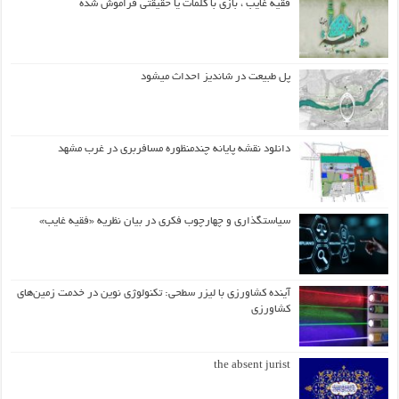
فقیه غایب ، بازی با کلمات یا حقیقتی فراموش شده
پل طبیعت در شاندیز احداث میشود
دانلود نقشه پایانه چندمنظوره مسافربری در غرب مشهد
سیاستگذاری و چهارچوب فکری در بیان نظریه «فقیه غایب»
آینده کشاورزی با لیزر سطحی: تکنولوژی نوین در خدمت زمین‌های
کشاورزی
the absent jurist