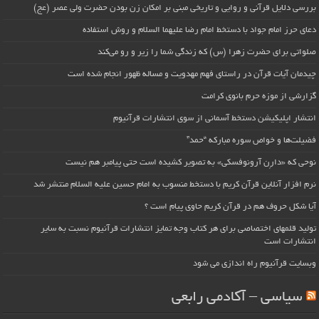
بررسی دلایل قرآنی و روایی و تاریخی مبنی بر امکان زن بودن حضرت ولی عصر (عج)
دعای حرز امام جواد با دستخط امام رضا علیهما السلام و روش استفاده
صلواتی برای حضرت زهرا (س) که زندگی شما را زیر و رو می‌کند
چیدمان آیات قرآن در راستای فهم مهدویت و مساله ظهور انجام شده است
گزارشی از موزه حرم بانوی کرامت
انتشار اپلیکیشن دستخط آسمانی از سوی انتشارات قرآنیوم
فضیلت‌ها و خواص سوره مبارکه “حمد”
نوحی که «دارِن آرونوفسکی» به تصویر کشیده است حتی پیامبر هم نیست
نرم افزار آنلاین قرآن کریم با دستخط منسوب به امام حسین علیه السلام منتشر شد
آیا شکل حروف هم در قرآن کریم حاوی پیام است ؟
تولید قلمهای اختصاصی برای هر کتاب وجه تمایز انتشارات قرآنیوم نسبت به سایر
انتشارات است
وبسایت قرآنیوم راه اندازی می شود
سیاسی – آکادمی رابعی