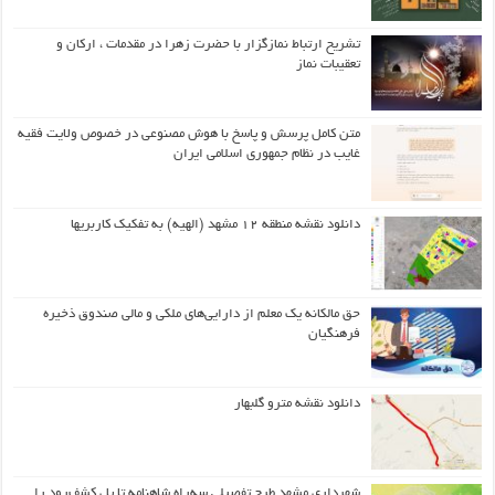
تشریح ارتباط نمازگزار با حضرت زهرا در مقدمات ، ارکان و
تعقیبات نماز
متن کامل پرسش و پاسخ با هوش مصنوعی در خصوص ولایت فقیه
غایب در نظام جمهوری اسلامی ایران
دانلود نقشه منطقه ۱۲ مشهد (الهیه) به تفکیک کاربریها
حق مالکانه یک معلم از دارایی‌های ملکی و مالی صندوق ذخیره
فرهنگیان
دانلود نقشه مترو گلبهار
شهرداری مشهد طرح تفصیلی سه‌راه شاهنامه تا پل کشف‌رود را