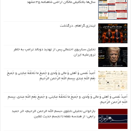
سال‌ها بلاتکلیفی مالکان اراضی شاهنامه ۳۵ مشهد
لیندزی گراهام ، درگذشت
تحلیل سناریوی احتمالی پس از تهدید دونالد ترامپ به خاطر
ترورعلیه ایران
اُعیذُ نَفسی وَ أهلی وَ مالی وَ وُلدی و جَمیعَ ما تَلحَقُهُ عِنایتی و جَمیعَ
نِعَمِ اللّهِ عِندی بِبِسمِ اللّهِ الرَّحمنِ الرَّحیمِ
اُعیذُ نَفسی وَ أهلی وَ مالی وَ وُلدی، و جَمیعَ ما تَلحَقُهُ عِنایتی، و جَمیعَ نِعَمِ اللّهِ عِندی، بِبِسمِ
اللّهِ الرَّحمنِ الرَّحیمِ.
بازخوانی تحلیلی تابلوی «بسم الله الرحمن الرحیم» اثر حمید
رابعی؛ از هندسه نقطه تا تجسم حدیث ثقلین