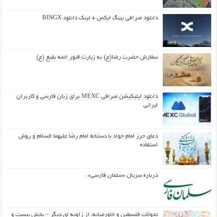
دانلود صرافی بینگ ایکس + لینک دانلود BINGX
سفارش حضرت رضا(ع) به زیارت قبور ائمه بقیع (ع)
دانلود اپلیکیشن صرافی MEXC برای زبان فارسی و کاربران
ایرانی
دعای حرز امام جواد با دستخط امام رضا علیهما السلام و روش
استفاده
درباره سریال «سلمان فارسی»
تحولات فلسطین و خاورمیانه، از زاویه ای دیگر – بخش بیست و