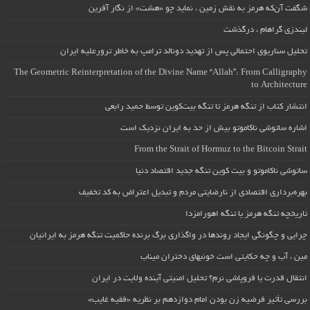
شگفت آن‌که هرمز به نقش زمین ، نماید چو «هشت» از نگار آفرین
لیندزی گراهام ، درگذشت
تحلیل سناریوی احتمالی پس از تهدید دونالد ترامپ به خاطر ترورعلیه ایران
The Geometric Reinterpretation of the Divine Name “Allah”: From Calligraphy
to Architecture
انتشار کتاب از تنگه هرمز تا تنگه بیت‌کوین توسط حمید رابعی
اشاره ساتوشی ناکاموتو بیش از حد به ایران نزدیک است
From the Strait of Hormuz to the Bitcoin Strait
ساتوشی ناکاموتو و بیت کوین تنگه جدید اقتصاد دنیا
بهره‌برداری اقتصادی از نارضایتی مردم و تبدیل اعتراض به کد تخفیف
تاریخچه تنگه هرمز یا تنگه اهورامزدا
چرایی و چگونگی ایجاد روندها در واگذاری برگ برنده حاکمیت تنگه هرمز به ایرانیان
مین ، آب و چه حکایتی است خونبهای دختران میناب
انتقال قدرت یا فروپاشی نرم؟ تحلیل امنیتی آینده ولایت در ایران
بررسی تأثیر فرضیه زن بودن امام دوازدهم بر نظریه «فقیه غایب»