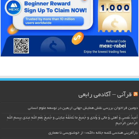
قرآنی – آکادمی رابعی
دومین فراخوان بررسی نقش همایش جهانی اربعین در توسعه علوم انسانی
اُعیذُ نَفسی وَ أهلی وَ مالی وَ وُلدی و جَمیعَ ما تَلحَقُهُ عِنایتی و جَمیعَ نِعَمِ اللّهِ عِندی بِبِسمِ اللّهِ
الرَّحمنِ الرَّحیمِ
بازآفرینی هندسی کلمه جلاله «الله»؛ از خوشنویسی تا معماری