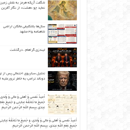
شگفت آن‌که هرمز به نقش زمین 
نماید چو «هشت» از نگار آفرین
سال‌ها بلاتکلیفی مالکان اراضی
شاهنامه ۳۵ مشهد
لیندزی گراهام ، درگذشت
تحلیل سناریوی احتمالی پس از ت
دونالد ترامپ به خاطر ترورعلیه ا
اُعیذُ نَفسی وَ أهلی وَ مالی وَ وُلدی
جَمیعَ ما تَلحَقُهُ عِنایتی و جَمیعَ نِعَمِ 
عِندی بِبِسمِ اللّهِ الرَّحمنِ الرَّحیمِ
اُعیذُ نَفسی وَ أهلی وَ مالی وَ وُلدی، و جَمیعَ ما تَلحَقُهُ عِنایتی
جَمیعَ نِعَمِ اللّهِ عِندی، بِبِسمِ اللّهِ الرَّحمنِ الرَّحیمِ.