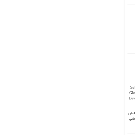
Su
Glo
Dev
ایش
انی