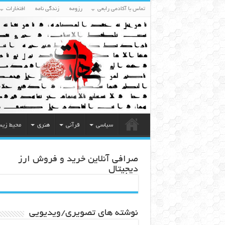
تماس با آکادمی رابعی
رزومه
زندگی نامه
افتخارات
سیاسی
قرآنی
هنری
محیط زی
صرافی آنلاین خرید و فروش ارز
دیجیتال
نوشته های تصویری/ویدیویی