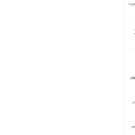
مزدا
های
ر
یر