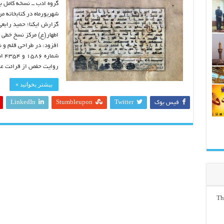
گروه ادب ــ نسخه کامل ب
شهریورماه در کتابخانه 
گزارش ایکنا؛‌ حمید رابع
اطهار(ع) مرکز نسخ خطی ک
افزود: در طراحی قلم و نگا
شما
روایت حفص از قرائت عا
بیشتر بخوانید »
فیس بوک
Twitter
Stumbleupon
LinkedIn
Th