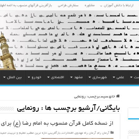
ارتباط با دانش آموزان
مشاوره
سفارش طراحی
بازآفرینی قرآنهای منسوب به ائمه اطهار
ست
علمی
شهرسازی
مشهد
اقتصادی
خودرو
بین الملل
خانه
سپس
برچسب:
رونمایی
بایگانی/آرشیو برچسب ها :
رونمایی
از نسخه کامل قرآن منسوب به امام رضا (ع) برای 
آرمان راه
,
آرمان راه مهدوی
,
افتخارات
,
بازآفرینی
,
تازه ترین مطلب
,
تعلیم و تربیت
,
حمید 