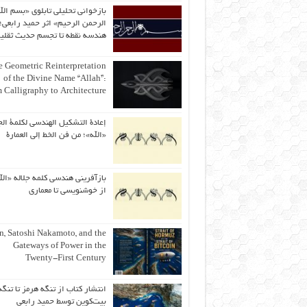
بازخوانی تحلیلی تابلوی «بسم الل
الرحمن الرحیم» اثر حمید رابعی؛ 
هندسه نقطه تا تجسم حدیث ثقلی
 Geometric Reinterpretation
of the Divine Name “Allah”:
 Calligraphy to Architecture
إعادة التشكيل الهندسي لكلمة الج
«الله»؛ من فن الخط إلى العمارة
بازآفرینی هندسی کلمه جلاله «الل
از خوشنویسی تا معماری
an, Satoshi Nakamoto, and the
Gateways of Power in the
Twenty-First Century
انتشار کتاب از تنگه هرمز تا تنگه
بیت‌کوین توسط حمید رابعی