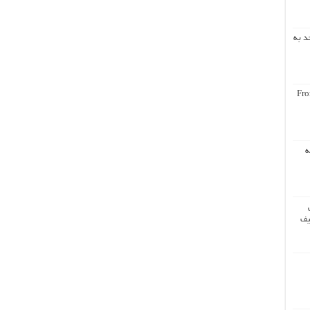
د به
Fro
ه
یف