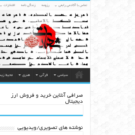
تماس با آکادمی رابعی
رزومه
زندگی نامه
افتخارات
سیاسی
قرآنی
هنری
محیط زی
صرافی آنلاین خرید و فروش ارز
دیجیتال
نوشته های تصویری/ویدیویی