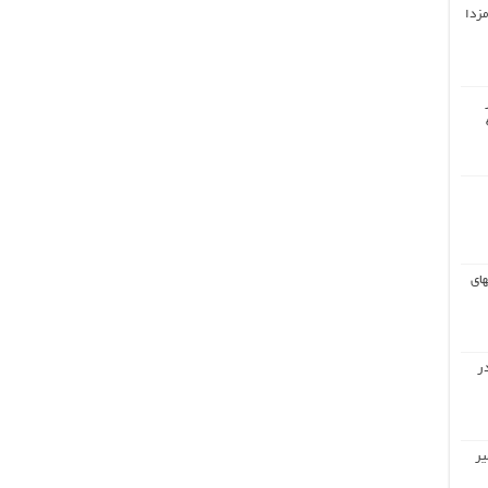
مزدا
های
ر
یر