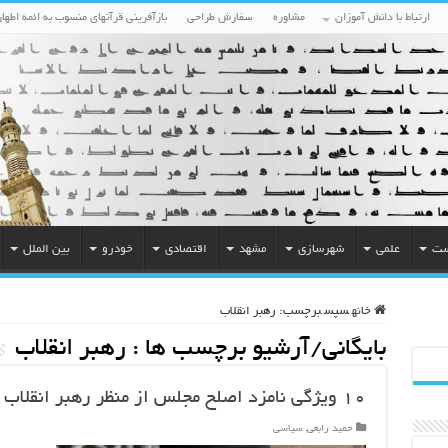
ارتباط با دانش آموزان
مشاوره
سفارش طراحی
بازآفرینی قرآنهای منسوب به ائمه اطهار
ست
علمی
شهرسازی
مشهد
اقتصادی
خودرو
بین الملل
خانه
سپس
برچسب:
رهبر انقلاب
بایگانی/آرشیو برچسب ها :
رهبر انقلاب
۱۰ ویژگی نامزد اصلح مجلس از منظر رهبر انقلاب
حمید رابعی
,
سیاسی