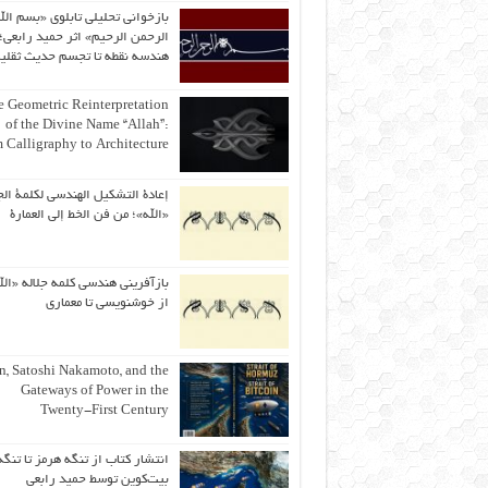
بازخوانی تحلیلی تابلوی «بسم الل
الرحمن الرحیم» اثر حمید رابعی؛ 
هندسه نقطه تا تجسم حدیث ثقلی
 Geometric Reinterpretation
of the Divine Name “Allah”:
 Calligraphy to Architecture
إعادة التشكيل الهندسي لكلمة الج
«الله»؛ من فن الخط إلى العمارة
بازآفرینی هندسی کلمه جلاله «الل
از خوشنویسی تا معماری
an, Satoshi Nakamoto, and the
Gateways of Power in the
Twenty-First Century
انتشار کتاب از تنگه هرمز تا تنگه
بیت‌کوین توسط حمید رابعی