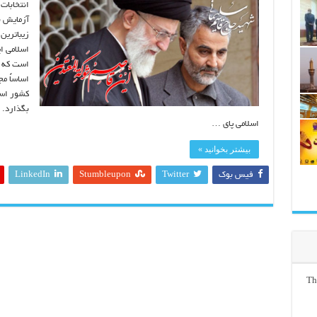
انتخابات
آزمایش ب
زیباترین
اسلامی ا
است که م
اساساً م
کشور است
بگذارد. 
اسلامی پای …
بیشتر بخوانید »
فیس بوک
Twitter
Stumbleupon
LinkedIn
Th