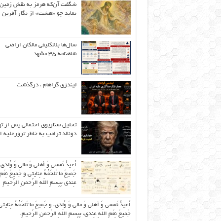
شگفت آن‌که هرمز به نقش زمین 
نماید چو «هشت» از نگار آفرین
سال‌ها بلاتکلیفی مالکان اراضی
شاهنامه ۳۵ مشهد
لیندزی گراهام ، درگذشت
تحلیل سناریوی احتمالی پس از ت
دونالد ترامپ به خاطر ترورعلیه ا
اُعیذُ نَفسی وَ أهلی وَ مالی وَ وُلدی
جَمیعَ ما تَلحَقُهُ عِنایتی و جَمیعَ نِعَمِ 
عِندی بِبِسمِ اللّهِ الرَّحمنِ الرَّحیمِ
اُعیذُ نَفسی وَ أهلی وَ مالی وَ وُلدی، و جَمیعَ ما تَلحَقُهُ عِنایتی
جَمیعَ نِعَمِ اللّهِ عِندی، بِبِسمِ اللّهِ الرَّحمنِ الرَّحیمِ.