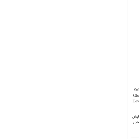
Su
Glo
Dev
ایش
انی