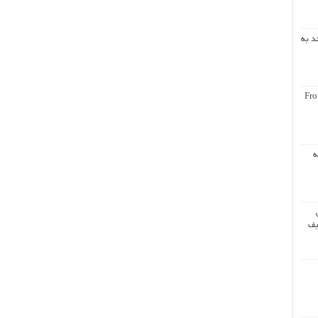
د به
Fro
ه
یف