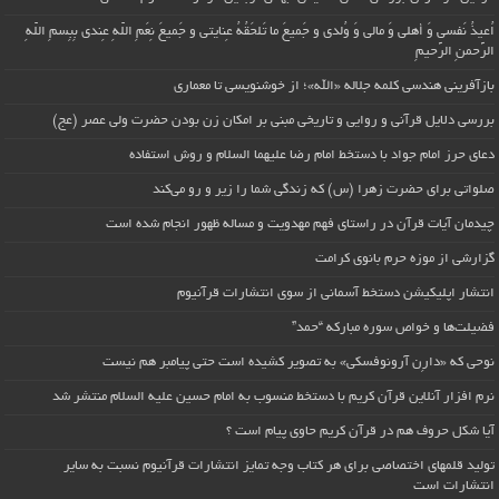
اُعیذُ نَفسی وَ أهلی وَ مالی وَ وُلدی و جَمیعَ ما تَلحَقُهُ عِنایتی و جَمیعَ نِعَمِ اللّهِ عِندی بِبِسمِ اللّهِ
الرَّحمنِ الرَّحیمِ
بازآفرینی هندسی کلمه جلاله «الله»؛ از خوشنویسی تا معماری
بررسی دلایل قرآنی و روایی و تاریخی مبنی بر امکان زن بودن حضرت ولی عصر (عج)
دعای حرز امام جواد با دستخط امام رضا علیهما السلام و روش استفاده
صلواتی برای حضرت زهرا (س) که زندگی شما را زیر و رو می‌کند
چیدمان آیات قرآن در راستای فهم مهدویت و مساله ظهور انجام شده است
گزارشی از موزه حرم بانوی کرامت
انتشار اپلیکیشن دستخط آسمانی از سوی انتشارات قرآنیوم
فضیلت‌ها و خواص سوره مبارکه “حمد”
نوحی که «دارِن آرونوفسکی» به تصویر کشیده است حتی پیامبر هم نیست
نرم افزار آنلاین قرآن کریم با دستخط منسوب به امام حسین علیه السلام منتشر شد
آیا شکل حروف هم در قرآن کریم حاوی پیام است ؟
تولید قلمهای اختصاصی برای هر کتاب وجه تمایز انتشارات قرآنیوم نسبت به سایر
انتشارات است