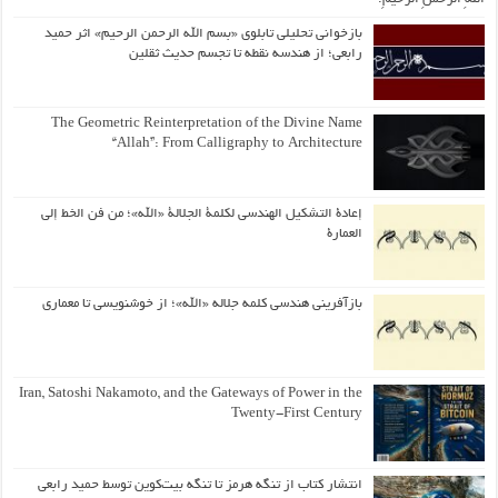
بازخوانی تحلیلی تابلوی «بسم الله الرحمن الرحیم» اثر حمید
رابعی؛ از هندسه نقطه تا تجسم حدیث ثقلین
The Geometric Reinterpretation of the Divine Name
“Allah”: From Calligraphy to Architecture
إعادة التشكيل الهندسي لكلمة الجلالة «الله»؛ من فن الخط إلى
العمارة
بازآفرینی هندسی کلمه جلاله «الله»؛ از خوشنویسی تا معماری
Iran, Satoshi Nakamoto, and the Gateways of Power in the
Twenty-First Century
انتشار کتاب از تنگه هرمز تا تنگه بیت‌کوین توسط حمید رابعی