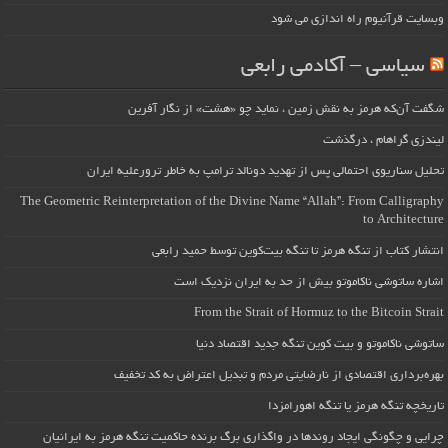
وبسایت قرآنیوم راه اندازی می شود
سیاسی – آکادمی رابعی
شگفت آن‌که هرمز به نقش زمین ، نماید چو «هشت» از نگار آفرین
لیندزی گراهام ، درگذشت
تحلیل سناریوی احتمالی پس از تهدید دونالد ترامپ به خاطر ترورعلیه ایران
The Geometric Reinterpretation of the Divine Name “Allah”: From Calligraphy
to Architecture
انتشار کتاب از تنگه هرمز تا تنگه بیت‌کوین توسط حمید رابعی
اشاره ساتوشی ناکاموتو بیش از حد به ایران نزدیک است
From the Strait of Hormuz to the Bitcoin Strait
ساتوشی ناکاموتو و بیت کوین تنگه جدید اقتصاد دنیا
بهره‌برداری اقتصادی از نارضایتی مردم و تبدیل اعتراض به کد تخفیف
تاریخچه تنگه هرمز یا تنگه اهورامزدا
چرایی و چگونگی ایجاد روندها در واگذاری برگ برنده حاکمیت تنگه هرمز به ایرانیان