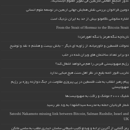
«دور التجمع العالمي للأربعين في تطوير العلوم الإنسانية».
دومین فراخوان بررسی نقش همایش جهانی اربعین در توسعه علوم انسانی
اشاره ساتوشی ناکاموتو بیش از حد به ایران نزدیک است
From the Strait of Hormuz to the Bitcoin Strait
تاریخچه تنگه هرمز یا تنگه اهورامزدا
تحولات فلسطین و خاورمیانه، از زاویه ای دیگر – بخش بیست و هشتم + نقد و توضیح
دو برابر تعداد ساختمان های ویران شده در حلب
رژیم صهیونیستی قبرس را هم می‌خواهد اشغال کند؟
تخریب قبور ائمه بقیع در نظر اهل سنت هیچ مبنایی ندارد
پیام رهبر انقلاب به ملت فلسطین در پی پیروزی مقاومت در جنگ دوازده روزه بر رژیم
صهیونیستی
شلیک ۲۰۰۰ موشک و راکت به صهیونیست‌ها
شمار قربانیان حمله به مدرسه سیدالشهدا به ۸۵ نفر رسید
Satoshi Nakamoto missing link between Bitcoin, Salman Rushdie, Israel and
UK
رمز گشایی از آخرین ترانه و ویدئو کلیپ شیطانی ساسان حیدری ملقب به ساسی مانکن