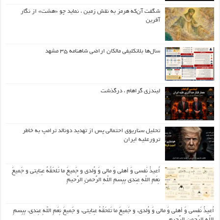
شگفت آن‌که هرمز به نقش زمین ، نماید چو «هشت» از نگار
آفرین
سال‌ها بلاتکلیفی مالکان اراضی شاهنامه ۳۵ مشهد
لیندزی گراهام ، درگذشت
تحلیل سناریوی احتمالی پس از تهدید دونالد ترامپ به خاطر
ترورعلیه ایران
اُعیذُ نَفسی وَ أهلی وَ مالی وَ وُلدی و جَمیعَ ما تَلحَقُهُ عِنایتی و جَمیعَ
نِعَمِ اللّهِ عِندی بِبِسمِ اللّهِ الرَّحمنِ الرَّحیمِ
اُعیذُ نَفسی وَ أهلی وَ مالی وَ وُلدی، و جَمیعَ ما تَلحَقُهُ عِنایتی، و جَمیعَ نِعَمِ اللّهِ عِندی، بِبِسمِ
اللّهِ الرَّحمنِ الرَّحیمِ.