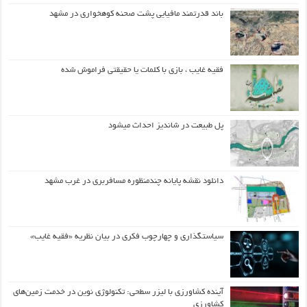
باند قدرتمند مافیایی پشت صحنه کوهخواری در مشهد
فقیه غایب ، بازی با کلمات یا حقیقتی فراموش شده
پل طبیعت در شاندیز احداث میشود
دانلود نقشه پایانه چندمنظوره مسافربری در غرب مشهد
سیاستگذاری و چهارچوب فکری در بیان نظریه «فقیه غایب»
آینده کشاورزی با لیزر سطحی: تکنولوژی نوین در خدمت زمین‌های
کشاورزی