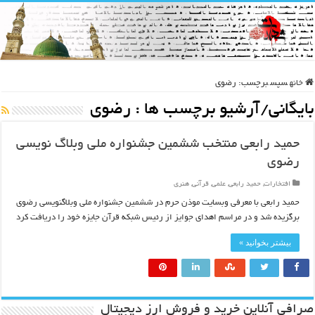
خانه
سپس
برچسب:
رضوی
بایگانی/آرشیو برچسب ها :
رضوی
حمید رابعی منتخب ششمین جشنواره ملی وبلاگ نویسی
رضوی
افتخارات
,
حمید رابعی
,
علمی
,
قرآنی
,
هنری
حمید رابعی با معرفی وبسایت موذن حرم در ششمین جشنواره ملی وبلاگنویسی رضوی
برگزیده شد و در مراسم اهدای جوایز از رئیس شبکه قرآن جایزه خود را دریافت کرد
بیشتر بخوانید »
صرافی آنلاین خرید و فروش ارز دیجیتال