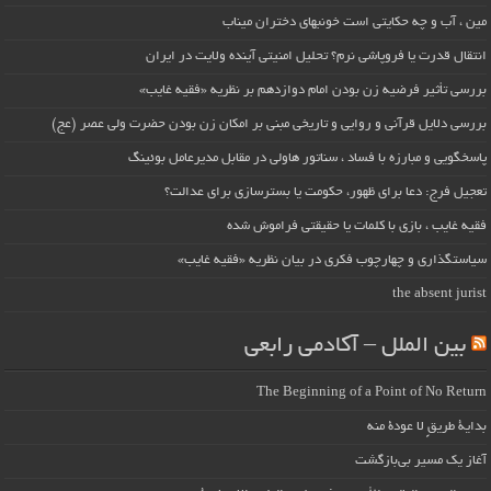
مین ، آب و چه حکایتی است خونبهای دختران میناب
انتقال قدرت یا فروپاشی نرم؟ تحلیل امنیتی آینده ولایت در ایران
بررسی تأثیر فرضیه زن بودن امام دوازدهم بر نظریه «فقیه غایب»
بررسی دلایل قرآنی و روایی و تاریخی مبنی بر امکان زن بودن حضرت ولی عصر (عج)
پاسخگویی و مبارزه با فساد ، سناتور هاولی در مقابل مدیرعامل بوئینگ
تعجیل فرج: دعا برای ظهور، حکومت یا بسترسازی برای عدالت؟
فقیه غایب ، بازی با کلمات یا حقیقتی فراموش شده
سیاستگذاری و چهارچوب فکری در بیان نظریه «فقیه غایب»
the absent jurist
بین الملل – آکادمی رابعی
The Beginning of a Point of No Return
بداية طريقٍ لا عودة منه
آغاز یک مسیر بی‌بازگشت