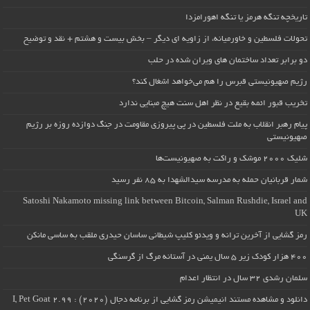
تاریخچه تنگه هرمز یا تنگه اهورامزدا
تحولات فلسطین و خاورمیانه، از زاویه ای دیگر – بخش بیست و هشتم + نقد و توضیح
دو برابر تعداد ساختمان های ویران شده در حلب
رژیم صهیونیستی قبرس را هم می‌خواهد اشغال کند؟
تخریب قبور ائمه بقیع در نظر اهل سنت هیچ مبنایی ندارد
پیام رهبر انقلاب به ملت فلسطین در پی پیروزی مقاومت در جنگ دوازده روزه بر رژیم
صهیونیستی
شلیک ۲۰۰۰ موشک و راکت به صهیونیست‌ها
شمار قربانیان حمله به مدرسه سیدالشهدا به ۸۵ نفر رسید
Satoshi Nakamoto missing link between Bitcoin, Salman Rushdie, Israel and
UK
رمز گشایی از آخرین ترانه و ویدئو کلیپ شیطانی ساسان حیدری ملقب به ساسی مانکن
۴۰۰ هزار کودک زیر ۵ سال یمنی در آستانه مرگ از گرسنگی
سلمان رشدی ۳۲ سال در انتظار اعدام
دانلود و مشاهده مستند انیمیشن رمز گشایی از برنامه دجال (۲۰۲۰) : I, Pet Goat 2.99