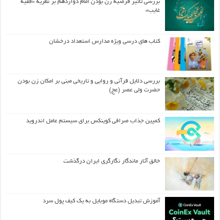
بررسی تأثیر فرضیه زن بودن امام دوازدهم بر نظریه «فقیه
غایب»
کتاب های درسی ویژه مدارس استعداد درخشان
بررسی دلایل قرآنی و روایی و تاریخی مبنی بر امکان زن بودن
حضرت ولی عصر (عج)
کمپین جذاب صرافی کوینکس برای سیستم عامل اندروید
خالق آثار ماندگار نگارگری ایران درگذشت
آموزش تبدیل دستگاه موبایل به یک کیف‌ پول سرد