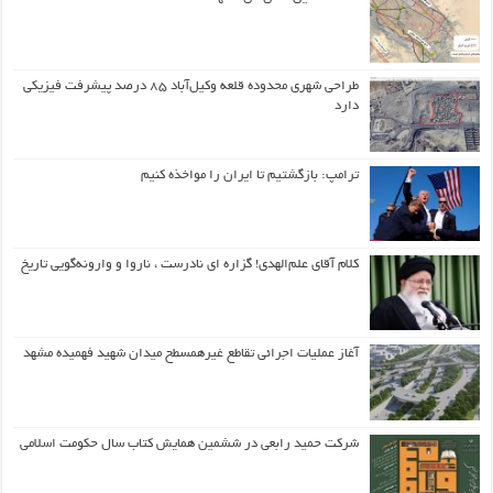
طراحی شهری محدوده قلعه وکیل‌آباد ۸۵ درصد پیشرفت فیزیکی
دارد
ترامپ: بازگشتیم تا ایران را مواخذه کنیم
کلام آقای علم‌الهدی! گزاره ای نادرست ، ناروا و وارونه‌گویی تاریخ
آغاز عملیات اجرائی تقاطع غیرهمسطح میدان شهید فهمیده مشهد
شرکت حمید رابعی در ششمین همایش کتاب سال حکومت اسلامی