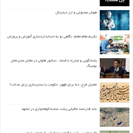
هوش مصنوعی و ارز دیجیتال
تکریم مقام معلم: نگاهی نو به استانداردسازی آموزش و پرورش
پاسخگویی و مبارزه با فساد ، سناتور هاولی در مقابل مدیرعامل
بوئینگ
تعجیل فرج: دعا برای ظهور، حکومت یا بسترسازی برای عدالت؟
باند قدرتمند مافیایی پشت صحنه کوهخواری در مشهد