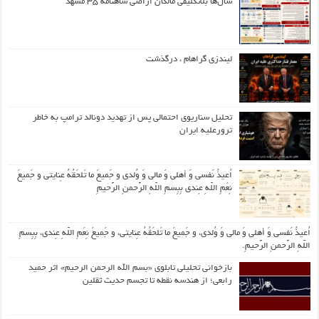
سال‌ها بلاتکلیفی مالکان اراضی شاهنامه ۳۵ مشهد
لیندزی گراهام ، درگذشت
تحلیل سناریوی احتمالی پس از تهدید دونالد ترامپ به خاطر
ترورعلیه ایران
اُعیذُ نَفسی وَ أهلی وَ مالی وَ وُلدی و جَمیعَ ما تَلحَقُهُ عِنایتی و جَمیعَ
نِعَمِ اللّهِ عِندی بِبِسمِ اللّهِ الرَّحمنِ الرَّحیمِ
اُعیذُ نَفسی وَ أهلی وَ مالی وَ وُلدی، و جَمیعَ ما تَلحَقُهُ عِنایتی، و جَمیعَ نِعَمِ اللّهِ عِندی، بِبِسمِ
اللّهِ الرَّحمنِ الرَّحیمِ.
بازخوانی تحلیلی تابلوی «بسم الله الرحمن الرحیم» اثر حمید
رابعی؛ از هندسه نقطه تا تجسم حدیث ثقلین