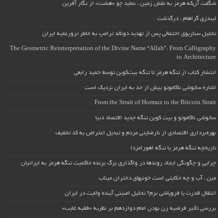
شگفت آن‌که هرمز به نقش زمین ، نماید چو «هشت» از نگار آفرین
لیندزی گراهام ، درگذشت
تحلیل سناریوی احتمالی پس از تهدید دونالد ترامپ به خاطر ترورعلیه ایران
The Geometric Reinterpretation of the Divine Name “Allah”: From Calligraphy
to Architecture
انتشار کتاب از تنگه هرمز تا تنگه بیت‌کوین توسط حمید رابعی
اشاره ساتوشی ناکاموتو بیش از حد به ایران نزدیک است
From the Strait of Hormuz to the Bitcoin Strait
ساتوشی ناکاموتو و بیت کوین تنگه جدید اقتصاد دنیا
بهره‌برداری اقتصادی از نارضایتی مردم و تبدیل اعتراض به کد تخفیف
تاریخچه تنگه هرمز یا تنگه اهورامزدا
چرایی و چگونگی ایجاد روندها در واگذاری برگ برنده حاکمیت تنگه هرمز به ایرانیان
مین ، آب و چه حکایتی است خونبهای دختران میناب
انتقال قدرت یا فروپاشی نرم؟ تحلیل امنیتی آینده ولایت در ایران
بررسی تأثیر فرضیه زن بودن امام دوازدهم بر نظریه «فقیه غایب»