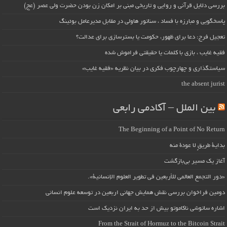
بررسی دلایل قرآنی و روایی و تاریخی مبنی بر امکان زن بودن حضرت ولی عصر (عج)
پاسخگویی و مبارزه با فساد ، سناتور هاولی در مقابل مدیرعامل بوئینگ
تعجیل فرج: دعا برای ظهور، حکومت یا بسترسازی برای عدالت؟
فقیه غایب ، بازی با کلمات یا حقیقتی فراموش شده
سیاستگذاری و چهارچوب فکری در بیان نظریه «فقیه غایب»
the absent jurist
بین الملل – آکادمی رابعی
The Beginning of a Point of No Return
بداية طريقٍ لا عودة منه
آغاز یک مسیر بی‌بازگشت
«دور التجمع العالمي للأربعين في تطوير العلوم الإنسانية».
دومین فراخوان بررسی نقش همایش جهانی اربعین در توسعه علوم انسانی
اشاره ساتوشی ناکاموتو بیش از حد به ایران نزدیک است
From the Strait of Hormuz to the Bitcoin Strait