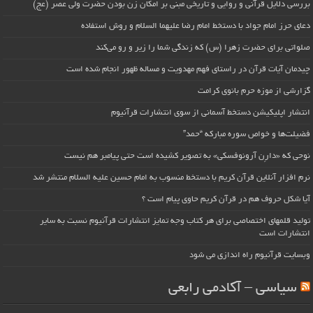
بررسی دلایل قرآنی و روایی و تاریخی مبنی بر امکان زن بودن حضرت ولی عصر (عج)
دعای حرز امام جواد با دستخط امام رضا علیهما السلام و روش استفاده
صلواتی برای حضرت زهرا (س) که زندگی شما را زیر و رو می‌کند
چیدمان آیات قرآن در راستای فهم مهدویت و مساله ظهور انجام شده است
گزارشی از موزه حرم بانوی کرامت
انتشار اپلیکیشن دستخط آسمانی از سوی انتشارات قرآنیوم
فضیلت‌ها و خواص سوره مبارکه “حمد”
نوحی که «دارِن آرونوفسکی» به تصویر کشیده است حتی پیامبر هم نیست
نرم افزار آنلاین قرآن کریم با دستخط منسوب به امام حسین علیه السلام منتشر شد
آیا شکل حروف هم در قرآن کریم حاوی پیام است ؟
تولید قلمهای اختصاصی برای هر کتاب وجه تمایز انتشارات قرآنیوم نسبت به سایر
انتشارات است
وبسایت قرآنیوم راه اندازی می شود
سیاسی – آکادمی رابعی