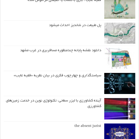
فقیه غایب ، بازی با کلمات یا حقیقتی فراموش شده
پل طبیعت در شاندیز احداث میشود
دانلود نقشه پایانه چندمنظوره مسافربری در غرب مشهد
سیاستگذاری و چهارچوب فکری در بیان نظریه «فقیه غایب»
آینده کشاورزی با لیزر سطحی: تکنولوژی نوین در خدمت زمین‌های
کشاورزی
the absent jurist