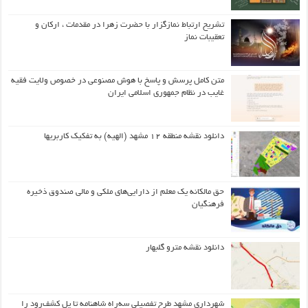
تشریح ارتباط نمازگزار با حضرت زهرا در مقدمات ، ارکان و
تعقیبات نماز
متن کامل پرسش و پاسخ با هوش مصنوعی در خصوص ولایت فقیه
غایب در نظام جمهوری اسلامی ایران
دانلود نقشه منطقه ۱۲ مشهد (الهیه) به تفکیک کاربریها
حق مالکانه یک معلم از دارایی‌های ملکی و مالی صندوق ذخیره
فرهنگیان
دانلود نقشه مترو گلبهار
شهرداری مشهد طرح تفصیلی سه‌راه شاهنامه تا پل کشف‌رود را