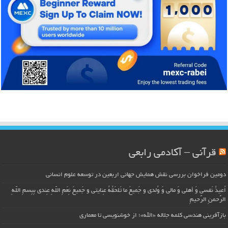
قرآنی – آکادمی رابعی
دومین فراخوان بررسی نقش همایش جهانی اربعین در توسعه علوم انسانی
اُعیذُ نَفسی وَ أهلی وَ مالی وَ وُلدی و جَمیعَ ما تَلحَقُهُ عِنایتی و جَمیعَ نِعَمِ اللّهِ عِندی بِبِسمِ اللّهِ
الرَّحمنِ الرَّحیمِ
بازآفرینی هندسی کلمه جلاله «الله»؛ از خوشنویسی تا معماری