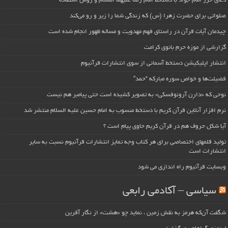
دعای حرز امام جواد با دستخط امام رضا علیهما السلام و روش استفاده
صلواتی برای حضرت زهرا (س) که زندگی شما را زیر و رو می‌کند
چیدمان آیات قرآن در راستای فهم مهدویت و مساله ظهور انجام شده است
گزارشی از موزه حرم بانوی کرامت
انتشار اپلیکیشن دستخط آسمانی از سوی انتشارات قرآنیوم
فضیلت‌ها و خواص سوره مبارکه “حمد”
نوحی که «دارِن آرونوفسکی» به تصویر کشیده است حتی پیامبر هم نیست
نرم افزار آنلاین قرآن کریم با دستخط منسوب به امام حسین علیه السلام منتشر شد
آیا شکل حروف هم در قرآن کریم حاوی پیام است ؟
تولید قلمهای اختصاصی برای هر کتاب وجه تمایز انتشارات قرآنیوم نسبت به سایر
انتشارات است
وبسایت قرآنیوم راه اندازی می شود
سیاسی – آکادمی رابعی
شگفت آن‌که هرمز به نقش زمین ، نماید چو «هشت» از نگار آفرین