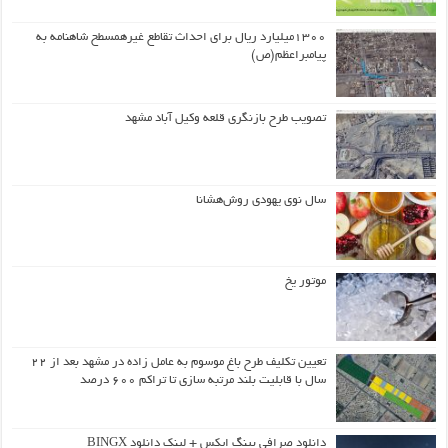
۱۳۰۰میلیارد ریال برای احداث تقاطع غیرهمسطح شاهنامه به
پیامبراعظم(ص)
تصویب طرح بازنگری قلعه وکیل آباد مشهد
سال نوی یهودی روش‌هشانا
موتور یخ
تعیین تکلیف طرح باغ موسوم به عامل زاده در مشهد بعد از ۲۲
سال با قابلیت بلند مرتبه سازی تا تراکم ۶۰۰ درصد
دانلود صرافی بینگ ایکس + لینک دانلود BINGX