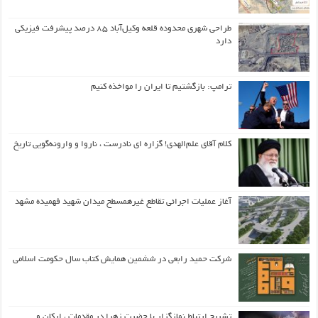
طراحی شهری محدوده قلعه وکیل‌آباد ۸۵ درصد پیشرفت فیزیکی
دارد
ترامپ: بازگشتیم تا ایران را مواخذه کنیم
کلام آقای علم‌الهدی! گزاره ای نادرست ، ناروا و وارونه‌گویی تاریخ
آغاز عملیات اجرائی تقاطع غیرهمسطح میدان شهید فهمیده مشهد
شرکت حمید رابعی در ششمین همایش کتاب سال حکومت اسلامی
تشریح ارتباط نمازگزار با حضرت زهرا در مقدمات ، ارکان و