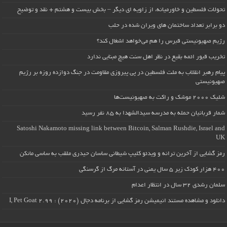
تحولات فلسطین و خاورمیانه، از زاویه ای دیگر – بخش بیست و هشتم + نقد و توضیح
دو برابر تعداد ساختمان های ویران شده در حلب
رژیم صهیونیستی قبرس را هم می‌خواهد اشغال کند؟
تخریب قبور ائمه بقیع در نظر اهل سنت هیچ مبنایی ندارد
پیام رهبر انقلاب به ملت فلسطین در پی پیروزی مقاومت در جنگ دوازده روزه بر رژیم
صهیونیستی
شلیک ۲۰۰۰ موشک و راکت به صهیونیست‌ها
شمار قربانیان حمله به مدرسه سیدالشهدا به ۸۵ نفر رسید
Satoshi Nakamoto missing link between Bitcoin, Salman Rushdie, Israel and
UK
رمز گشایی از آخرین ترانه و ویدئو کلیپ شیطانی ساسان حیدری ملقب به ساسی مانکن
۴۰۰ هزار کودک زیر ۵ سال یمنی در آستانه مرگ از گرسنگی
سلمان رشدی ۳۲ سال در انتظار اعدام
دانلود و مشاهده مستند انیمیشن رمز گشایی از برنامه دجال (۲۰۲۰) : I, Pet Goat 2.99