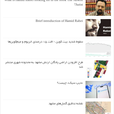
What is Hamid Rabei looking for in the book The Absent
Jurist?
Brief introduction of Hamid Rabei
سقوط شدید بیت کوین ؛ افت ۱۵ درصدی اتریوم و میم‌کوین‌ها
طرح افزودن اراضی پادگان ارتش مشهد به محدوده شهری منتشر
شد
«دیپ سیک» چیست؟
نقشه تدقیق گسل‌های مشهد