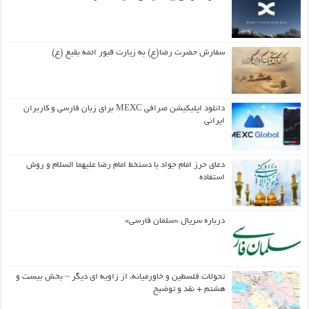
سفارش حضرت رضا(ع) به زیارت قبور ائمه بقیع (ع)
دانلود اپلیکیشن صرافی MEXC برای زبان فارسی و کاربران
ایرانی
دعای حرز امام جواد با دستخط امام رضا علیهما السلام و روش
استفاده
درباره سریال «سلمان فارسی»
تحولات فلسطین و خاورمیانه، از زاویه ای دیگر – بخش بیست و
هشتم + نقد و توضیح