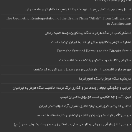
لیندزی گراهام ، درگذشت
تحلیل سناریوی احتمالی پس از تهدید دونالد ترامپ به خاطر ترورعلیه ایران
The Geometric Reinterpretation of the Divine Name “Allah”: From Calligraphy
to Architecture
انتشار کتاب از تنگه هرمز تا تنگه بیت‌کوین توسط حمید رابعی
اشاره ساتوشی ناکاموتو بیش از حد به ایران نزدیک است
From the Strait of Hormuz to the Bitcoin Strait
ساتوشی ناکاموتو و بیت کوین تنگه جدید اقتصاد دنیا
بهره‌برداری اقتصادی از نارضایتی مردم و تبدیل اعتراض به کد تخفیف
تاریخچه تنگه هرمز یا تنگه اهورامزدا
چرایی و چگونگی ایجاد روندها در واگذاری برگ برنده حاکمیت تنگه هرمز به ایرانیان
مین ، آب و چه حکایتی است خونبهای دختران میناب
انتقال قدرت یا فروپاشی نرم؟ تحلیل امنیتی آینده ولایت در ایران
بررسی تأثیر فرضیه زن بودن امام دوازدهم بر نظریه «فقیه غایب»
بررسی دلایل قرآنی و روایی و تاریخی مبنی بر امکان زن بودن حضرت ولی عصر (عج)