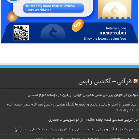
قرآنی – آکادمی رابعی
دومین فراخوان بررسی نقش همایش جهانی اربعین در توسعه علوم انسانی
اُعیذُ نَفسی وَ أهلی وَ مالی وَ وُلدی و جَمیعَ ما تَلحَقُهُ عِنایتی و جَمیعَ نِعَمِ اللّهِ عِندی بِبِسمِ اللّهِ
الرَّحمنِ الرَّحیمِ
بازآفرینی هندسی کلمه جلاله «الله»؛ از خوشنویسی تا معماری
بررسی دلایل قرآنی و روایی و تاریخی مبنی بر امکان زن بودن حضرت ولی عصر (عج)