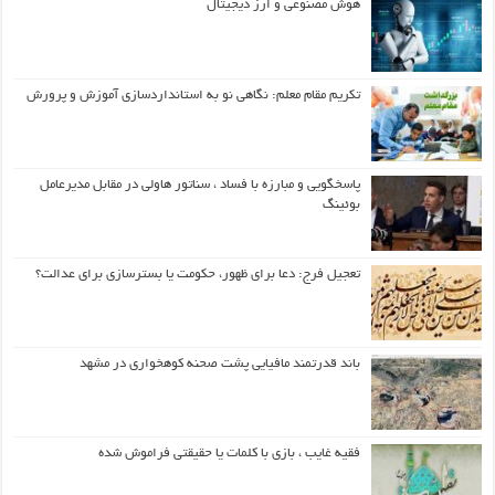
هوش مصنوعی و ارز دیجیتال
تکریم مقام معلم: نگاهی نو به استانداردسازی آموزش و پرورش
پاسخگویی و مبارزه با فساد ، سناتور هاولی در مقابل مدیرعامل
بوئینگ
تعجیل فرج: دعا برای ظهور، حکومت یا بسترسازی برای عدالت؟
باند قدرتمند مافیایی پشت صحنه کوهخواری در مشهد
فقیه غایب ، بازی با کلمات یا حقیقتی فراموش شده