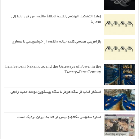
إعادة التشكيل الهندسي لكلمة الجلالة «الله»؛ من فن الخط إلى
العمارة
بازآفرینی هندسی کلمه جلاله «الله»؛ از خوشنویسی تا معماری
Iran, Satoshi Nakamoto, and the Gateways of Power in the
Twenty-First Century
انتشار کتاب از تنگه هرمز تا تنگه بیت‌کوین توسط حمید رابعی
اشاره ساتوشی ناکاموتو بیش از حد به ایران نزدیک است