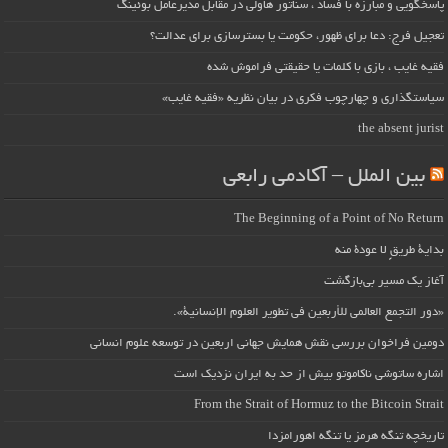
پاسخگویی و مبارزه با فساد ، سناتور هاولی در مقابل مدیرعامل بوئینگ
تعجیل فرج: دعا برای ظهور، حکومت یا بسترسازی برای عدالت؟
فقیه غایب ، بازی با کلمات یا حقیقتی فراموش شده
سیاستگذاری و چهارچوب فکری در بیان نظریه «فقیه غایب»
the absent jurist
بین الملل – آکادمی رابعی
The Beginning of a Point of No Return
بداية طريقٍ لا عودة منه
آغاز یک مسیر بی‌بازگشت
«دور التجمع العالمي للأربعين في تطوير العلوم الإنسانية».
دومین فراخوان بررسی نقش همایش جهانی اربعین در توسعه علوم انسانی
اشاره ساتوشی ناکاموتو بیش از حد به ایران نزدیک است
From the Strait of Hormuz to the Bitcoin Strait
تاریخچه تنگه هرمز یا تنگه اهورامزدا