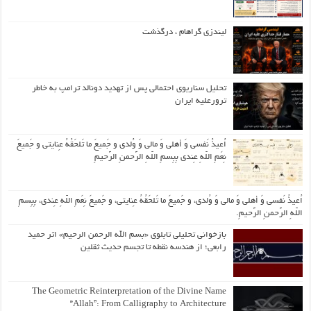
لیندزی گراهام ، درگذشت
تحلیل سناریوی احتمالی پس از تهدید دونالد ترامپ به خاطر
ترورعلیه ایران
اُعیذُ نَفسی وَ أهلی وَ مالی وَ وُلدی و جَمیعَ ما تَلحَقُهُ عِنایتی و جَمیعَ
نِعَمِ اللّهِ عِندی بِبِسمِ اللّهِ الرَّحمنِ الرَّحیمِ
اُعیذُ نَفسی وَ أهلی وَ مالی وَ وُلدی، و جَمیعَ ما تَلحَقُهُ عِنایتی، و جَمیعَ نِعَمِ اللّهِ عِندی، بِبِسمِ
اللّهِ الرَّحمنِ الرَّحیمِ.
بازخوانی تحلیلی تابلوی «بسم الله الرحمن الرحیم» اثر حمید
رابعی؛ از هندسه نقطه تا تجسم حدیث ثقلین
The Geometric Reinterpretation of the Divine Name
“Allah”: From Calligraphy to Architecture