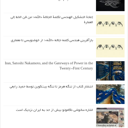
إعادة التشكيل الهندسي لكلمة الجلالة «الله»؛ من فن الخط إلى
العمارة
بازآفرینی هندسی کلمه جلاله «الله»؛ از خوشنویسی تا معماری
Iran, Satoshi Nakamoto, and the Gateways of Power in the
Twenty-First Century
انتشار کتاب از تنگه هرمز تا تنگه بیت‌کوین توسط حمید رابعی
اشاره ساتوشی ناکاموتو بیش از حد به ایران نزدیک است