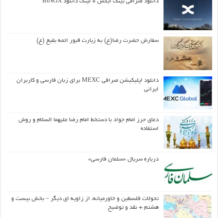
دانلود صرافی بینگ ایکس + لینک دانلود BINGX
سفارش حضرت رضا(ع) به زیارت قبور ائمه بقیع (ع)
دانلود اپلیکیشن صرافی MEXC برای زبان فارسی و کاربران
ایرانی
دعای حرز امام جواد با دستخط امام رضا علیهما السلام و روش
استفاده
درباره سریال «سلمان فارسی»
تحولات فلسطین و خاورمیانه، از زاویه ای دیگر – بخش بیست و
هشتم + نقد و توضیح