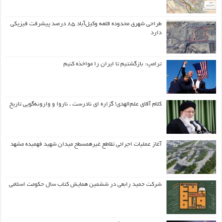
طراحی شهری محدوده قلعه وکیل‌آباد ۸۵ درصد پیشرفت فیزیکی
دارد
ترامپ: بازگشتیم تا ایران را مواخذه کنیم
کلام آقای علم‌الهدی! گزاره ای نادرست ، ناروا و وارونه‌گویی تاریخ
آغاز عملیات اجرائی تقاطع غیرهمسطح میدان شهید فهمیده مشهد
شرکت حمید رابعی در ششمین همایش کتاب سال حکومت اسلامی