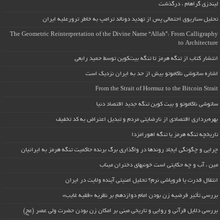
لیندزی گراهام ، درگذشت
تحلیل سناریوی احتمالی پس از تهدید دونالد ترامپ به خاطر ترورعلیه ایران
The Geometric Reinterpretation of the Divine Name “Allah”: From Calligraphy
to Architecture
انتشار کتاب از تنگه هرمز تا تنگه بیت‌کوین توسط حمید رابعی
اشاره ساتوشی ناکاموتو بیش از حد به ایران نزدیک است
From the Strait of Hormuz to the Bitcoin Strait
ساتوشی ناکاموتو و بیت کوین تنگه جدید اقتصاد دنیا
بهره‌برداری اقتصادی از نارضایتی مردم و تبدیل اعتراض به کد تخفیف
تاریخچه تنگه هرمز یا تنگه اهورامزدا
چرایی و چگونگی ایجاد روندها در واگذاری برگ برنده حاکمیت تنگه هرمز به ایرانیان
مین ، آب و چه حکایتی است خونبهای دختران میناب
انتقال قدرت یا فروپاشی نرم؟ تحلیل امنیتی آینده ولایت در ایران
بررسی تأثیر فرضیه زن بودن امام دوازدهم بر نظریه «فقیه غایب»
بررسی دلایل قرآنی و روایی و تاریخی مبنی بر امکان زن بودن حضرت ولی عصر (عج)