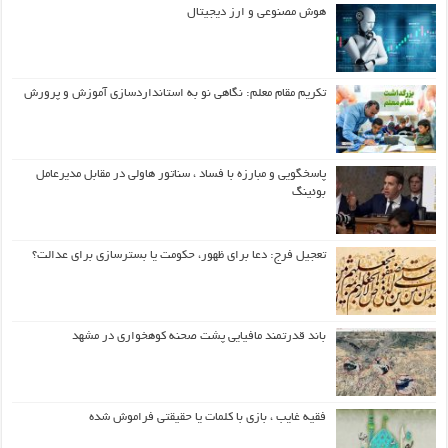
هوش مصنوعی و ارز دیجیتال
تکریم مقام معلم: نگاهی نو به استانداردسازی آموزش و پرورش
پاسخگویی و مبارزه با فساد ، سناتور هاولی در مقابل مدیرعامل
بوئینگ
تعجیل فرج: دعا برای ظهور، حکومت یا بسترسازی برای عدالت؟
باند قدرتمند مافیایی پشت صحنه کوهخواری در مشهد
فقیه غایب ، بازی با کلمات یا حقیقتی فراموش شده