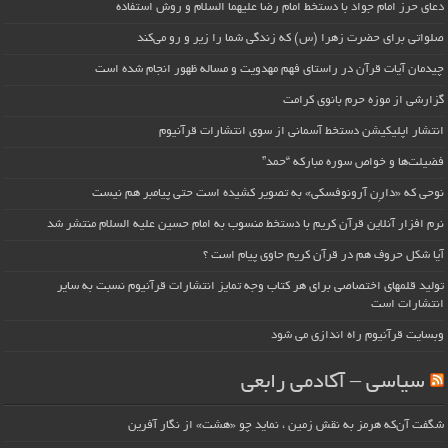
دعای حرز امام جواد با دستخط امام رضا علیهما السلام و روش استفاده
صلواتی برای حضرت زهرا (س) که زندگی شما را زیر و رو می‌کند
چیدمان آیات قرآن در راستای فهم مهدویت و مساله ظهور انجام شده است
گزارشی از موزه حرم بانوی کرامت
انتشار اپلیکیشن دستخط آسمانی از سوی انتشارات قرآنیوم
فضیلت‌ها و خواص سوره مبارکه “حمد”
نوحی که «دارِن آرونوفسکی» به تصویر کشیده است حتی پیامبر هم نیست
نرم افزار آنلاین قرآن کریم با دستخط منسوب به امام حسین علیه السلام منتشر شد
آیا شکل حروف هم در قرآن کریم حاوی پیام است ؟
تولید قلمهای اختصاصی برای هر کتاب وجه تمایز انتشارات قرآنیوم نسبت به سایر
انتشارات است
وبسایت قرآنیوم راه اندازی می شود
سیاسی – آکادمی رابعی
شگفت آن‌که هرمز به نقش زمین ، نماید چو «هشت» از نگار آفرین