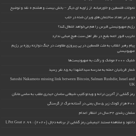
تحولات فلسطین و خاورمیانه، از زاویه ای دیگر – بخش بیست و هشتم + نقد و توضیح
دو برابر تعداد ساختمان های ویران شده در حلب
رژیم صهیونیستی قبرس را هم می‌خواهد اشغال کند؟
تخریب قبور ائمه بقیع در نظر اهل سنت هیچ مبنایی ندارد
پیام رهبر انقلاب به ملت فلسطین در پی پیروزی مقاومت در جنگ دوازده روزه بر رژیم
صهیونیستی
شلیک ۲۰۰۰ موشک و راکت به صهیونیست‌ها
شمار قربانیان حمله به مدرسه سیدالشهدا به ۸۵ نفر رسید
Satoshi Nakamoto missing link between Bitcoin, Salman Rushdie, Israel and
UK
رمز گشایی از آخرین ترانه و ویدئو کلیپ شیطانی ساسان حیدری ملقب به ساسی مانکن
۴۰۰ هزار کودک زیر ۵ سال یمنی در آستانه مرگ از گرسنگی
سلمان رشدی ۳۲ سال در انتظار اعدام
دانلود و مشاهده مستند انیمیشن رمز گشایی از برنامه دجال (۲۰۲۰) : I, Pet Goat 2.99