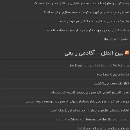
پاسخگویی و مبارزه با فساد ، سناتور هاولی در مقابل مدیرعامل بوئینگ
تعجیل فرج: دعا برای ظهور، حکومت یا بسترسازی برای عدالت؟
فقیه غایب ، بازی با کلمات یا حقیقتی فراموش شده
سیاستگذاری و چهارچوب فکری در بیان نظریه «فقیه غایب»
the absent jurist
بین الملل – آکادمی رابعی
The Beginning of a Point of No Return
بداية طريقٍ لا عودة منه
آغاز یک مسیر بی‌بازگشت
«دور التجمع العالمي للأربعين في تطوير العلوم الإنسانية».
دومین فراخوان بررسی نقش همایش جهانی اربعین در توسعه علوم انسانی
اشاره ساتوشی ناکاموتو بیش از حد به ایران نزدیک است
From the Strait of Hormuz to the Bitcoin Strait
تاریخچه تنگه هرمز یا تنگه اهورامزدا