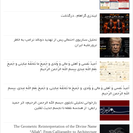
لیندزی گراهام ، درگذشت
تحلیل سناریوی احتمالی پس از تهدید دونالد ترامپ به خاطر
ترورعلیه ایران
اُعیذُ نَفسی وَ أهلی وَ مالی وَ وُلدی و جَمیعَ ما تَلحَقُهُ عِنایتی و جَمیعَ
نِعَمِ اللّهِ عِندی بِبِسمِ اللّهِ الرَّحمنِ الرَّحیمِ
اُعیذُ نَفسی وَ أهلی وَ مالی وَ وُلدی، و جَمیعَ ما تَلحَقُهُ عِنایتی، و جَمیعَ نِعَمِ اللّهِ عِندی، بِبِسمِ
اللّهِ الرَّحمنِ الرَّحیمِ.
بازخوانی تحلیلی تابلوی «بسم الله الرحمن الرحیم» اثر حمید
رابعی؛ از هندسه نقطه تا تجسم حدیث ثقلین
The Geometric Reinterpretation of the Divine Name
“Allah”: From Calligraphy to Architecture