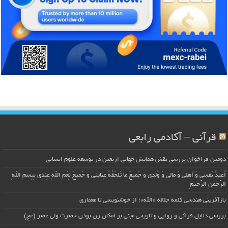
قرآنی – آکادمی رابعی
دومین فراخوان بررسی نقش همایش جهانی اربعین در توسعه علوم انسانی
اُعیذُ نَفسی وَ أهلی وَ مالی وَ وُلدی و جَمیعَ ما تَلحَقُهُ عِنایتی و جَمیعَ نِعَمِ اللّهِ عِندی بِبِسمِ اللّهِ
الرَّحمنِ الرَّحیمِ
بازآفرینی هندسی کلمه جلاله «الله»؛ از خوشنویسی تا معماری
بررسی دلایل قرآنی و روایی و تاریخی مبنی بر امکان زن بودن حضرت ولی عصر (عج)