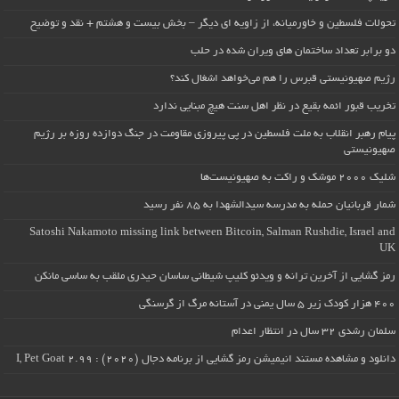
تحولات فلسطین و خاورمیانه، از زاویه ای دیگر – بخش بیست و هشتم + نقد و توضیح
دو برابر تعداد ساختمان های ویران شده در حلب
رژیم صهیونیستی قبرس را هم می‌خواهد اشغال کند؟
تخریب قبور ائمه بقیع در نظر اهل سنت هیچ مبنایی ندارد
پیام رهبر انقلاب به ملت فلسطین در پی پیروزی مقاومت در جنگ دوازده روزه بر رژیم
صهیونیستی
شلیک ۲۰۰۰ موشک و راکت به صهیونیست‌ها
شمار قربانیان حمله به مدرسه سیدالشهدا به ۸۵ نفر رسید
Satoshi Nakamoto missing link between Bitcoin, Salman Rushdie, Israel and
UK
رمز گشایی از آخرین ترانه و ویدئو کلیپ شیطانی ساسان حیدری ملقب به ساسی مانکن
۴۰۰ هزار کودک زیر ۵ سال یمنی در آستانه مرگ از گرسنگی
سلمان رشدی ۳۲ سال در انتظار اعدام
دانلود و مشاهده مستند انیمیشن رمز گشایی از برنامه دجال (۲۰۲۰) : I, Pet Goat 2.99