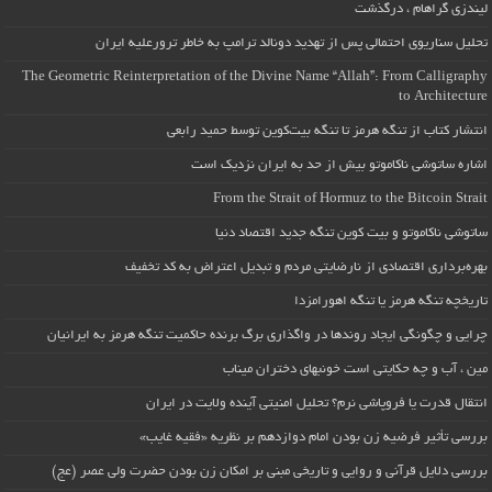
لیندزی گراهام ، درگذشت
تحلیل سناریوی احتمالی پس از تهدید دونالد ترامپ به خاطر ترورعلیه ایران
The Geometric Reinterpretation of the Divine Name “Allah”: From Calligraphy
to Architecture
انتشار کتاب از تنگه هرمز تا تنگه بیت‌کوین توسط حمید رابعی
اشاره ساتوشی ناکاموتو بیش از حد به ایران نزدیک است
From the Strait of Hormuz to the Bitcoin Strait
ساتوشی ناکاموتو و بیت کوین تنگه جدید اقتصاد دنیا
بهره‌برداری اقتصادی از نارضایتی مردم و تبدیل اعتراض به کد تخفیف
تاریخچه تنگه هرمز یا تنگه اهورامزدا
چرایی و چگونگی ایجاد روندها در واگذاری برگ برنده حاکمیت تنگه هرمز به ایرانیان
مین ، آب و چه حکایتی است خونبهای دختران میناب
انتقال قدرت یا فروپاشی نرم؟ تحلیل امنیتی آینده ولایت در ایران
بررسی تأثیر فرضیه زن بودن امام دوازدهم بر نظریه «فقیه غایب»
بررسی دلایل قرآنی و روایی و تاریخی مبنی بر امکان زن بودن حضرت ولی عصر (عج)