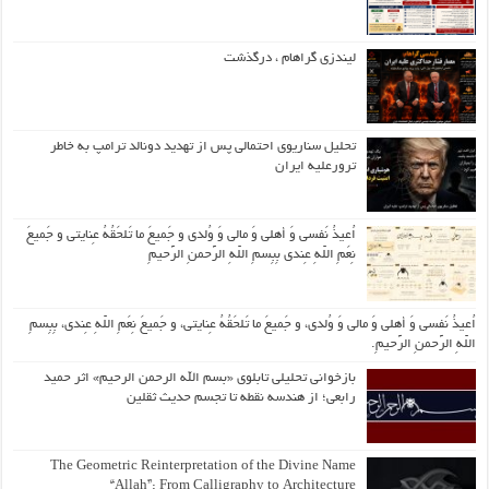
لیندزی گراهام ، درگذشت
تحلیل سناریوی احتمالی پس از تهدید دونالد ترامپ به خاطر
ترورعلیه ایران
اُعیذُ نَفسی وَ أهلی وَ مالی وَ وُلدی و جَمیعَ ما تَلحَقُهُ عِنایتی و جَمیعَ
نِعَمِ اللّهِ عِندی بِبِسمِ اللّهِ الرَّحمنِ الرَّحیمِ
اُعیذُ نَفسی وَ أهلی وَ مالی وَ وُلدی، و جَمیعَ ما تَلحَقُهُ عِنایتی، و جَمیعَ نِعَمِ اللّهِ عِندی، بِبِسمِ
اللّهِ الرَّحمنِ الرَّحیمِ.
بازخوانی تحلیلی تابلوی «بسم الله الرحمن الرحیم» اثر حمید
رابعی؛ از هندسه نقطه تا تجسم حدیث ثقلین
The Geometric Reinterpretation of the Divine Name
“Allah”: From Calligraphy to Architecture