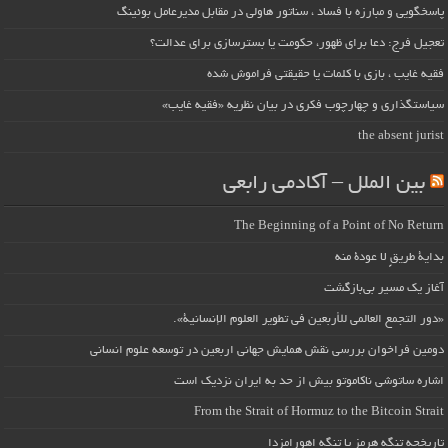
پاسخگویی و مبارزه با فساد ، سناتور هاولی در مقابل مدیرعامل بوئینگ
تعجیل فرج: دعا برای ظهور، حکومت یا بسترسازی برای عدالت؟
فقیه غایب ، بازی با کلمات یا حقیقتی فراموش شده
سیاستگذاری و چهارچوب فکری در بیان نظریه «فقیه غایب»
the absent jurist
بین الملل – آکادمی رابعی
The Beginning of a Point of No Return
بداية طريقٍ لا عودة منه
آغاز یک مسیر بی‌بازگشت
«دور التجمع العالمي للأربعين في تطوير العلوم الإنسانية».
دومین فراخوان بررسی نقش همایش جهانی اربعین در توسعه علوم انسانی
اشاره ساتوشی ناکاموتو بیش از حد به ایران نزدیک است
From the Strait of Hormuz to the Bitcoin Strait
تاریخچه تنگه هرمز یا تنگه اهورامزدا