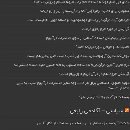
دعای حرز امام جواد با دستخط امام رضا علیهما السلام و روش استفاده
صلواتی برای حضرت زهرا (س) که زندگی شما را زیر و رو می‌کند
چیدمان آیات قرآن در راستای فهم مهدویت و مساله ظهور انجام شده است
گزارشی از موزه حرم بانوی کرامت
انتشار اپلیکیشن دستخط آسمانی از سوی انتشارات قرآنیوم
فضیلت‌ها و خواص سوره مبارکه “حمد”
نوحی که «دارِن آرونوفسکی» به تصویر کشیده است حتی پیامبر هم نیست
نرم افزار آنلاین قرآن کریم با دستخط منسوب به امام حسین علیه السلام منتشر شد
آیا شکل حروف هم در قرآن کریم حاوی پیام است ؟
تولید قلمهای اختصاصی برای هر کتاب وجه تمایز انتشارات قرآنیوم نسبت به سایر
انتشارات است
وبسایت قرآنیوم راه اندازی می شود
سیاسی – آکادمی رابعی
شگفت آن‌که هرمز به نقش زمین ، نماید چو «هشت» از نگار آفرین