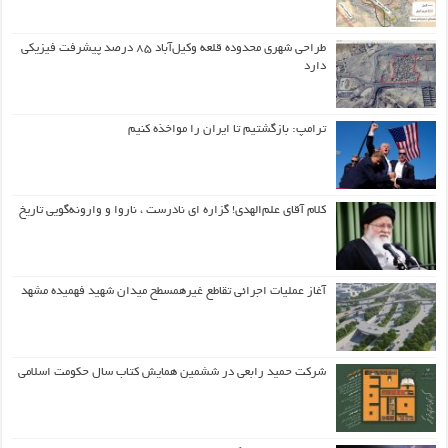
طراحی شهری محدوده قلعه وکیل‌آباد ۸۵ درصد پیشرفت فیزیکی
دارد
ترامپ: بازگشتیم تا ایران را مواخذه کنیم
کلام آقای علم‌الهدی! گزاره ای نادرست ، ناروا و وارونه‌گویی تاریخ
آغاز عملیات اجرائی تقاطع غیرهمسطح میدان شهید فهمیده مشهد
شرکت حمید رابعی در ششمین همایش کتاب سال حکومت اسلامی