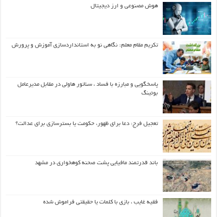
هوش مصنوعی و ارز دیجیتال
تکریم مقام معلم: نگاهی نو به استانداردسازی آموزش و پرورش
پاسخگویی و مبارزه با فساد ، سناتور هاولی در مقابل مدیرعامل
بوئینگ
تعجیل فرج: دعا برای ظهور، حکومت یا بسترسازی برای عدالت؟
باند قدرتمند مافیایی پشت صحنه کوهخواری در مشهد
فقیه غایب ، بازی با کلمات یا حقیقتی فراموش شده