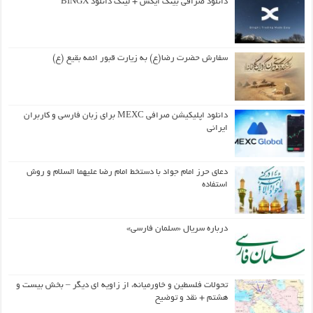
دانلود صرافی بینگ ایکس + لینک دانلود BINGX
سفارش حضرت رضا(ع) به زیارت قبور ائمه بقیع (ع)
دانلود اپلیکیشن صرافی MEXC برای زبان فارسی و کاربران
ایرانی
دعای حرز امام جواد با دستخط امام رضا علیهما السلام و روش
استفاده
درباره سریال «سلمان فارسی»
تحولات فلسطین و خاورمیانه، از زاویه ای دیگر – بخش بیست و
هشتم + نقد و توضیح