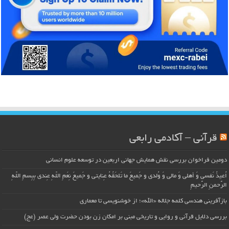
قرآنی – آکادمی رابعی
دومین فراخوان بررسی نقش همایش جهانی اربعین در توسعه علوم انسانی
اُعیذُ نَفسی وَ أهلی وَ مالی وَ وُلدی و جَمیعَ ما تَلحَقُهُ عِنایتی و جَمیعَ نِعَمِ اللّهِ عِندی بِبِسمِ اللّهِ
الرَّحمنِ الرَّحیمِ
بازآفرینی هندسی کلمه جلاله «الله»؛ از خوشنویسی تا معماری
بررسی دلایل قرآنی و روایی و تاریخی مبنی بر امکان زن بودن حضرت ولی عصر (عج)