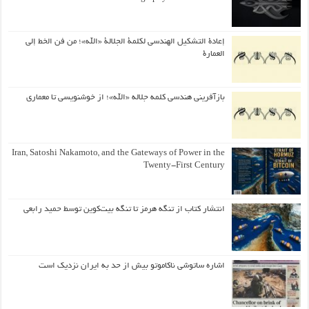
إعادة التشكيل الهندسي لكلمة الجلالة «الله»؛ من فن الخط إلى
العمارة
بازآفرینی هندسی کلمه جلاله «الله»؛ از خوشنویسی تا معماری
Iran, Satoshi Nakamoto, and the Gateways of Power in the
Twenty-First Century
انتشار کتاب از تنگه هرمز تا تنگه بیت‌کوین توسط حمید رابعی
اشاره ساتوشی ناکاموتو بیش از حد به ایران نزدیک است