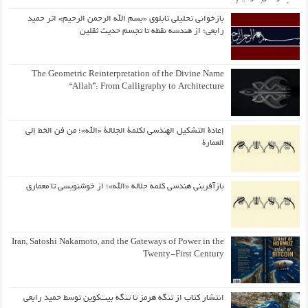
بازخوانی تحلیلی تابلوی «بسم الله الرحمن الرحیم» اثر حمید
رابعی؛ از هندسه نقطه تا تجسم حدیث ثقلین
The Geometric Reinterpretation of the Divine Name
“Allah”: From Calligraphy to Architecture
إعادة التشكيل الهندسي لكلمة الجلالة «الله»؛ من فن الخط إلى
العمارة
بازآفرینی هندسی کلمه جلاله «الله»؛ از خوشنویسی تا معماری
Iran, Satoshi Nakamoto, and the Gateways of Power in the
Twenty-First Century
انتشار کتاب از تنگه هرمز تا تنگه بیت‌کوین توسط حمید رابعی