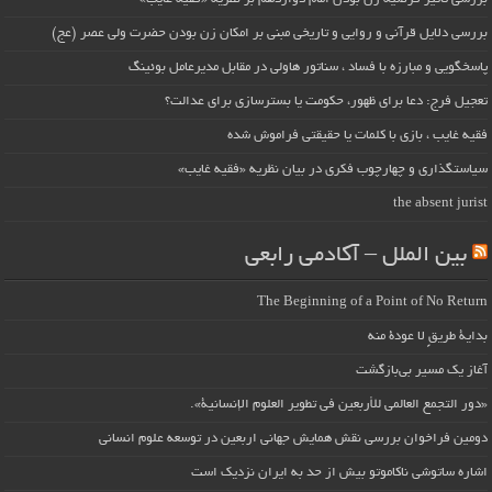
بررسی دلایل قرآنی و روایی و تاریخی مبنی بر امکان زن بودن حضرت ولی عصر (عج)
پاسخگویی و مبارزه با فساد ، سناتور هاولی در مقابل مدیرعامل بوئینگ
تعجیل فرج: دعا برای ظهور، حکومت یا بسترسازی برای عدالت؟
فقیه غایب ، بازی با کلمات یا حقیقتی فراموش شده
سیاستگذاری و چهارچوب فکری در بیان نظریه «فقیه غایب»
the absent jurist
بین الملل – آکادمی رابعی
The Beginning of a Point of No Return
بداية طريقٍ لا عودة منه
آغاز یک مسیر بی‌بازگشت
«دور التجمع العالمي للأربعين في تطوير العلوم الإنسانية».
دومین فراخوان بررسی نقش همایش جهانی اربعین در توسعه علوم انسانی
اشاره ساتوشی ناکاموتو بیش از حد به ایران نزدیک است