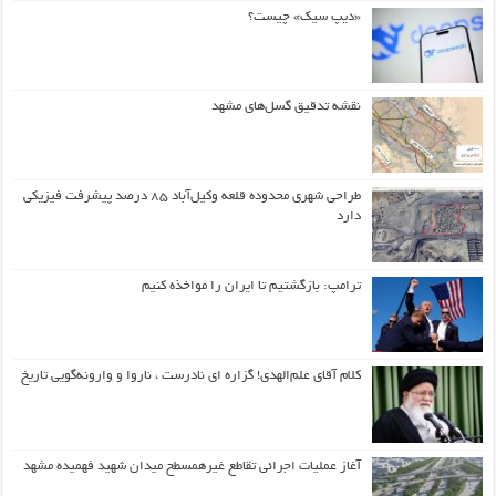
«دیپ سیک» چیست؟
نقشه تدقیق گسل‌های مشهد
طراحی شهری محدوده قلعه وکیل‌آباد ۸۵ درصد پیشرفت فیزیکی
دارد
ترامپ: بازگشتیم تا ایران را مواخذه کنیم
کلام آقای علم‌الهدی! گزاره ای نادرست ، ناروا و وارونه‌گویی تاریخ
آغاز عملیات اجرائی تقاطع غیرهمسطح میدان شهید فهمیده مشهد