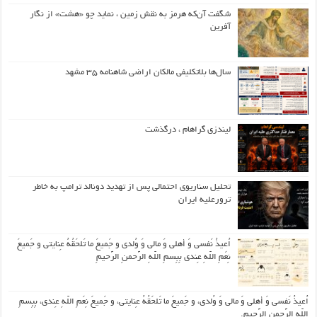
شگفت آن‌که هرمز به نقش زمین ، نماید چو «هشت» از نگار
آفرین
سال‌ها بلاتکلیفی مالکان اراضی شاهنامه ۳۵ مشهد
لیندزی گراهام ، درگذشت
تحلیل سناریوی احتمالی پس از تهدید دونالد ترامپ به خاطر
ترورعلیه ایران
اُعیذُ نَفسی وَ أهلی وَ مالی وَ وُلدی و جَمیعَ ما تَلحَقُهُ عِنایتی و جَمیعَ
نِعَمِ اللّهِ عِندی بِبِسمِ اللّهِ الرَّحمنِ الرَّحیمِ
اُعیذُ نَفسی وَ أهلی وَ مالی وَ وُلدی، و جَمیعَ ما تَلحَقُهُ عِنایتی، و جَمیعَ نِعَمِ اللّهِ عِندی، بِبِسمِ
اللّهِ الرَّحمنِ الرَّحیمِ.