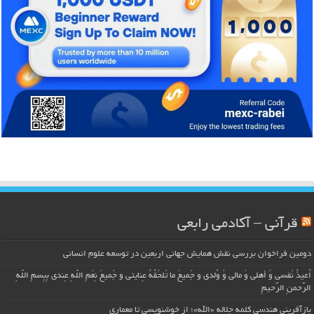
قرآنی – آکادمی رابعی
دومین فراخوان بررسی نقش همایش جهانی اربعین در توسعه علوم انسانی
اُعیذُ نَفسی وَ أهلی وَ مالی وَ وُلدی و جَمیعَ ما تَلحَقُهُ عِنایتی و جَمیعَ نِعَمِ اللّهِ عِندی بِبِسمِ اللّهِ
الرَّحمنِ الرَّحیمِ
بازآفرینی هندسی کلمه جلاله «الله»؛ از خوشنویسی تا معماری