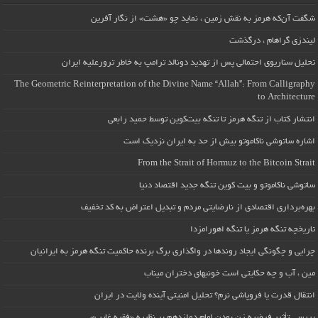
شگفت آن‌که هرمز به نقش زمین ، نماید چو «هشت» از نگار آفرین
لیندزی گراهام ، درگذشت
تحلیل سناریوی احتمالی پس از تهدید دونالد ترامپ به خاطر ترورعلیه ایران
The Geometric Reinterpretation of the Divine Name “Allah”: From Calligraphy
to Architecture
انتشار کتاب از تنگه هرمز تا تنگه بیت‌کوین توسط حمید رابعی
اشاره ساتوشی ناکاموتو بیش از حد به ایران نزدیک است
From the Strait of Hormuz to the Bitcoin Strait
ساتوشی ناکاموتو و بیت کوین تنگه جدید اقتصاد دنیا
بهره‌برداری اقتصادی از نارضایتی مردم و تبدیل اعتراض به کد تخفیف
تاریخچه تنگه هرمز یا تنگه اهورامزدا
چرایی و چگونگی ایجاد روندها در واگذاری برگ برنده حاکمیت تنگه هرمز به ایرانیان
مین ، آب و چه حکایتی است خونبهای دختران میناب
انتقال قدرت یا فروپاشی نرم؟ تحلیل امنیتی آینده ولایت در ایران
بررسی تأثیر فرضیه زن بودن امام دوازدهم بر نظریه «فقیه غایب»