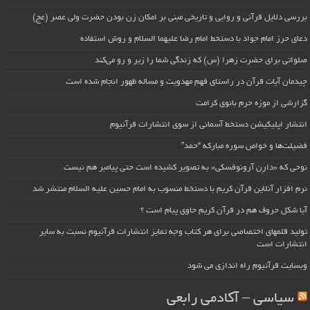
بررسی دلایل قرآنی و روایی و تاریخی مبنی بر امکان زن بودن حضرت ولی عصر (عج)
دعای حرز امام جواد با دستخط امام رضا علیهما السلام و روش استفاده
صلواتی برای حضرت زهرا (س) که زندگی شما را زیر و رو می‌کند
چیدمان آیات قرآن در راستای فهم مهدویت و مساله ظهور انجام شده است
گزارشی از موزه حرم بانوی کرامت
انتشار اپلیکیشن دستخط آسمانی از سوی انتشارات قرآنیوم
فضیلت‌ها و خواص سوره مبارکه “حمد”
نوحی که «دارِن آرونوفسکی» به تصویر کشیده است حتی پیامبر هم نیست
نرم افزار آنلاین قرآن کریم با دستخط منسوب به امام حسین علیه السلام منتشر شد
آیا شکل حروف هم در قرآن کریم حاوی پیام است ؟
تولید قلمهای اختصاصی برای هر کتاب وجه تمایز انتشارات قرآنیوم نسبت به سایر
انتشارات است
وبسایت قرآنیوم راه اندازی می شود
سیاسی – آکادمی رابعی