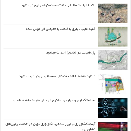
باند قدرتمند مافیایی پشت صحنه کوهخواری در مشهد
فقیه غایب ، بازی با کلمات یا حقیقتی فراموش شده
پل طبیعت در شاندیز احداث میشود
دانلود نقشه پایانه چندمنظوره مسافربری در غرب مشهد
سیاستگذاری و چهارچوب فکری در بیان نظریه «فقیه غایب»
آینده کشاورزی با لیزر سطحی: تکنولوژی نوین در خدمت زمین‌های
کشاورزی