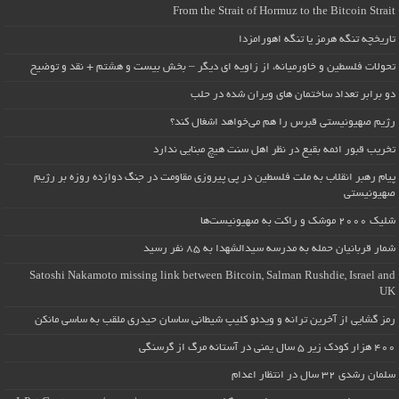
From the Strait of Hormuz to the Bitcoin Strait
تاریخچه تنگه هرمز یا تنگه اهورامزدا
تحولات فلسطین و خاورمیانه، از زاویه ای دیگر – بخش بیست و هشتم + نقد و توضیح
دو برابر تعداد ساختمان های ویران شده در حلب
رژیم صهیونیستی قبرس را هم می‌خواهد اشغال کند؟
تخریب قبور ائمه بقیع در نظر اهل سنت هیچ مبنایی ندارد
پیام رهبر انقلاب به ملت فلسطین در پی پیروزی مقاومت در جنگ دوازده روزه بر رژیم
صهیونیستی
شلیک ۲۰۰۰ موشک و راکت به صهیونیست‌ها
شمار قربانیان حمله به مدرسه سیدالشهدا به ۸۵ نفر رسید
Satoshi Nakamoto missing link between Bitcoin, Salman Rushdie, Israel and
UK
رمز گشایی از آخرین ترانه و ویدئو کلیپ شیطانی ساسان حیدری ملقب به ساسی مانکن
۴۰۰ هزار کودک زیر ۵ سال یمنی در آستانه مرگ از گرسنگی
سلمان رشدی ۳۲ سال در انتظار اعدام