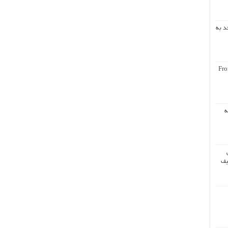
د به
Fro
ه
یف