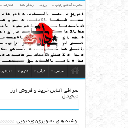
تماس با آکادمی رابعی
رزومه
زندگی نامه
افتخارات
سیاسی
قرآنی
هنری
محیط زی
صرافی آنلاین خرید و فروش ارز
دیجیتال
نوشته های تصویری/ویدیویی