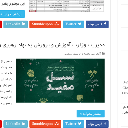
این موضوع چقدر
بیشتر بخوانید »
فیس بوک
Twitter
Stumbleupon
LinkedIn
مدیریت وزارت آموزش و پرورش به نهاد رهبری و
آموزشی
,
تعلیم و تربیت
,
سیاسی
جمعی از 
مدیریت آ
خراسان ر
Su
آموزش و 
Glo
رابعی به
Dev
الحاق مد
رهبری به
ایش
انی
بیشتر بخوانید »
فیس بوک
Twitter
Stumbleupon
LinkedIn