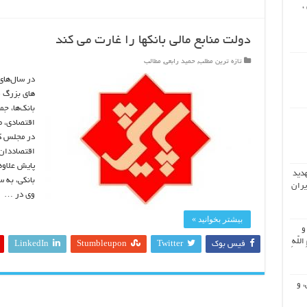
،
دولت منابع مالی بانکها را غارت می کند
تازه ترین مطلب
,
حمید رابعی
,
مطالب
در سال‌های
های بزرگ ف
بانک‌ها، ج
اقتصادی، ط
در مجلس کر
اقتصاددان 
پایش علاوه
هدید
بانکی، به 
یران
وی در …
بیشتر بخوانید »
 و
اللّهِ
فیس بوک
Twitter
Stumbleupon
LinkedIn
، و