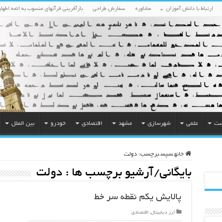
ارتباط با دانش آموزان
مشاوره
سفارش طراحی
بازآفرینی قرآنهای منسوب به ائمه اطهار
ست
علمی
شهرسازی
مشهد
اقتصادی
خودرو
بین الملل
خانه
سپس
برچسب:
دولت
بایگانی/آرشیو برچسب ها :
دولت
پالایش یکم نقطه سر خط
ارز دیجیتال
,
اقتصادی