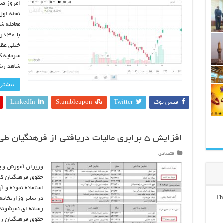
معامله ش
با ۰
خیلی عظی
سرمایه ک
شاهد رش
بیشتر 
فیس بوک
Twitter
Stumbleupon
LinkedIn
افزایش ۵ برابری مالیات دریافتی از فرهنگیان طی یک سال گذشته
اقتصادی
وزیران آموزش و پ
حقوق فرهنگیان که
استفاده نموده و آن
Th
در سایر وزارتخانه
حقوق فرهنگیان را 