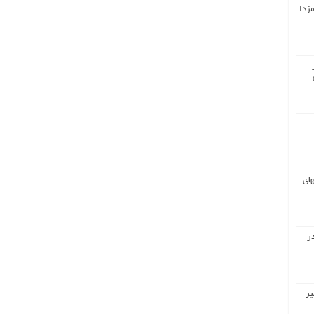
مزدا
های
ر
یر