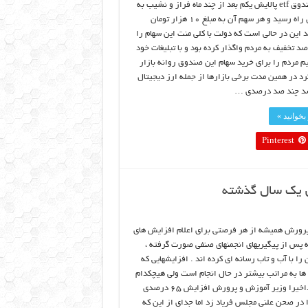
امروز صندوق etf پالایش یکم بعد از چند ماه فراز و نشیب به
نقطه اول راه رسید و هر سهم آن به مبلغ ۱۰ هزار تومان
د این در حالی است که دولت با کلی منت این سهام را
۳ درصد تخفیف به مردم واگذار کرده بود و با تبلیغات خود
م مردم را برای خرید سهام این صندوق روانه بازار
رد در همین مدت برخی بازارها از جمله ارز دیجیتال
د چند صد درصدی …
بخوانید »
Pinterest
رورش همیشه از هر فرصتی برای اعلام افزایش های
 پس از پیگیریهای انجمنهای صنفی صورت گرفته ،
 را با آب و تاب رسانه ای کرده اند . افزایشهایی که
 ها به مراتب بیشتر در حال انجام است ولی هیچکدام
رسانه ای نمیشونداخیرا وزیر آموزش و پرورش افزایش ۶۵ درصدی
در صحن علنی مجلس فریاد زد اما جدای از این که