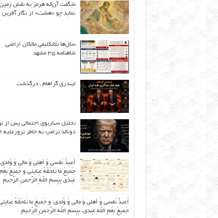
شگفت آن‌که هرمز به نقش زمین 
نماید چو «هشت» از نگار آفرین
سال‌ها بلاتکلیفی مالکان اراضی
شاهنامه ۳۵ مشهد
لیندزی گراهام ، درگذشت
تحلیل سناریوی احتمالی پس از ت
دونالد ترامپ به خاطر ترورعلیه ا
اُعیذُ نَفسی وَ أهلی وَ مالی وَ وُلدی
جَمیعَ ما تَلحَقُهُ عِنایتی و جَمیعَ نِعَمِ 
عِندی بِبِسمِ اللّهِ الرَّحمنِ الرَّحیمِ
اُعیذُ نَفسی وَ أهلی وَ مالی وَ وُلدی، و جَمیعَ ما تَلحَقُهُ عِنایتی
جَمیعَ نِعَمِ اللّهِ عِندی، بِبِسمِ اللّهِ الرَّحمنِ الرَّحیمِ.