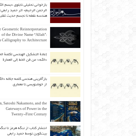
بازخوانی تحلیلی تابلوی «بسم الل
الرحمن الرحیم» اثر حمید رابعی؛ 
هندسه نقطه تا تجسم حدیث ثقلی
 Geometric Reinterpretation
of the Divine Name “Allah”:
 Calligraphy to Architecture
إعادة التشكيل الهندسي لكلمة الج
«الله»؛ من فن الخط إلى العمارة
بازآفرینی هندسی کلمه جلاله «الل
از خوشنویسی تا معماری
an, Satoshi Nakamoto, and the
Gateways of Power in the
Twenty-First Century
انتشار کتاب از تنگه هرمز تا تنگه
بیت‌کوین توسط حمید رابعی