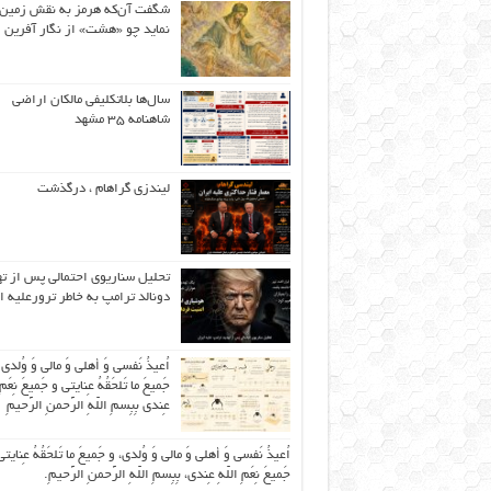
شگفت آن‌که هرمز به نقش زمین 
نماید چو «هشت» از نگار آفرین
سال‌ها بلاتکلیفی مالکان اراضی
شاهنامه ۳۵ مشهد
لیندزی گراهام ، درگذشت
تحلیل سناریوی احتمالی پس از ت
دونالد ترامپ به خاطر ترورعلیه ا
اُعیذُ نَفسی وَ أهلی وَ مالی وَ وُلدی
جَمیعَ ما تَلحَقُهُ عِنایتی و جَمیعَ نِعَمِ 
عِندی بِبِسمِ اللّهِ الرَّحمنِ الرَّحیمِ
اُعیذُ نَفسی وَ أهلی وَ مالی وَ وُلدی، و جَمیعَ ما تَلحَقُهُ عِنایتی
جَمیعَ نِعَمِ اللّهِ عِندی، بِبِسمِ اللّهِ الرَّحمنِ الرَّحیمِ.