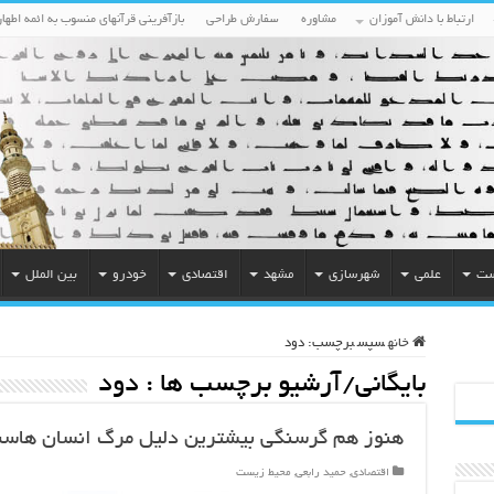
ارتباط با دانش آموزان
مشاوره
سفارش طراحی
بازآفرینی قرآنهای منسوب به ائمه اطهار
ست
علمی
شهرسازی
مشهد
اقتصادی
خودرو
بین الملل
خانه
سپس
برچسب:
دود
بایگانی/آرشیو برچسب ها :
دود
هنوز هم گرسنگی بیشترین دلیل مرگ انسان هاس
اقتصادی
,
حمید رابعی
,
محیط زیست