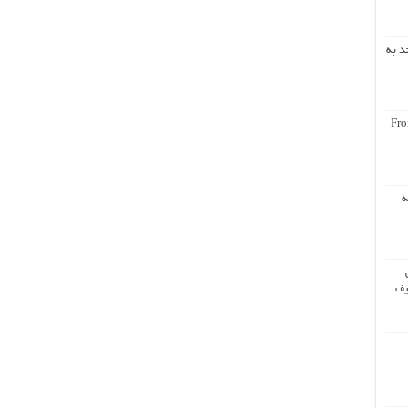
د به
Fro
ه
یف