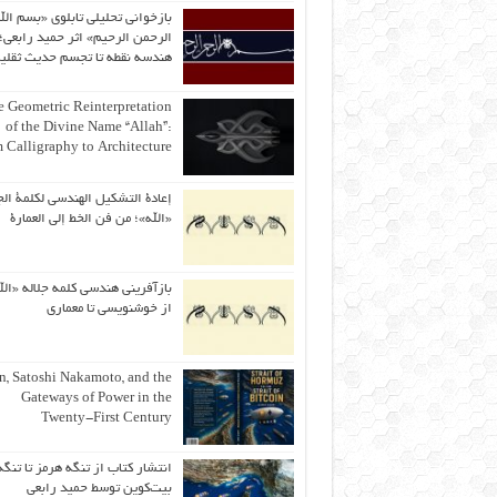
بازخوانی تحلیلی تابلوی «بسم الل
الرحمن الرحیم» اثر حمید رابعی؛ 
هندسه نقطه تا تجسم حدیث ثقلی
 Geometric Reinterpretation
of the Divine Name “Allah”:
 Calligraphy to Architecture
إعادة التشكيل الهندسي لكلمة الج
«الله»؛ من فن الخط إلى العمارة
بازآفرینی هندسی کلمه جلاله «الل
از خوشنویسی تا معماری
an, Satoshi Nakamoto, and the
Gateways of Power in the
Twenty-First Century
انتشار کتاب از تنگه هرمز تا تنگه
بیت‌کوین توسط حمید رابعی