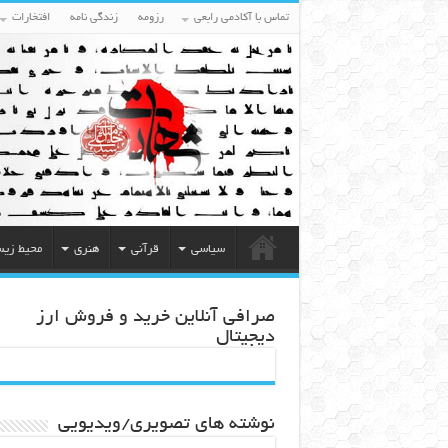
تماس با آکادمی رابعی
رزومه
زندگی نامه
افتخارات
سیاسی
قرآنی
هنری
محیط زی
صرافی آنلاین خرید و فروش ارز
دیجیتال
نوشته های تصویری/ویدیویی