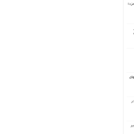
مزدا
های
ر
یر