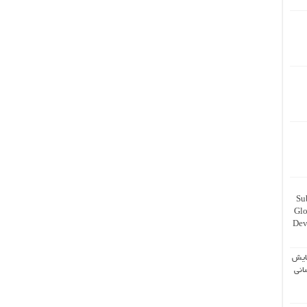
Su
Glo
Dev
ایش
انی