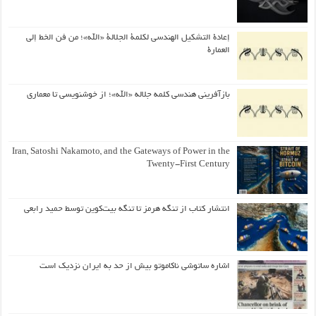
إعادة التشكيل الهندسي لكلمة الجلالة «الله»؛ من فن الخط إلى
العمارة
بازآفرینی هندسی کلمه جلاله «الله»؛ از خوشنویسی تا معماری
Iran, Satoshi Nakamoto, and the Gateways of Power in the
Twenty-First Century
انتشار کتاب از تنگه هرمز تا تنگه بیت‌کوین توسط حمید رابعی
اشاره ساتوشی ناکاموتو بیش از حد به ایران نزدیک است