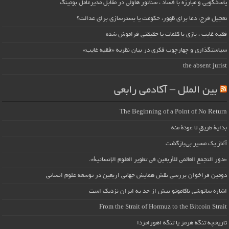
پاسخگویی و مبارزه با فساد ، سناتور هاولی در مقابل مدیرعامل بوئینگ
تعجیل فرج: دعا برای ظهور، حکومت یا بسترسازی برای عدالت؟
فقیه غایب ، بازی با کلمات یا حقیقتی فراموش شده
سیاستگذاری و چهارچوب فکری در بیان نظریه «فقیه غایب»
the absent jurist
بین الملل – آکادمی رابعی
The Beginning of a Point of No Return
بداية طريقٍ لا عودة منه
آغاز یک مسیر بی‌بازگشت
«دور التجمع العالمي للأربعين في تطوير العلوم الإنسانية».
دومین فراخوان بررسی نقش همایش جهانی اربعین در توسعه علوم انسانی
اشاره ساتوشی ناکاموتو بیش از حد به ایران نزدیک است
From the Strait of Hormuz to the Bitcoin Strait
تاریخچه تنگه هرمز یا تنگه اهورامزدا