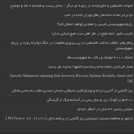
تحولات فلسطین و خاورمیانه، از زاویه ای دیگر – بخش بیست و هشتم + نقد و توضیح
دو برابر تعداد ساختمان های ویران شده در حلب
رژیم صهیونیستی قبرس را هم می‌خواهد اشغال کند؟
تخریب قبور ائمه بقیع در نظر اهل سنت هیچ مبنایی ندارد
پیام رهبر انقلاب به ملت فلسطین در پی پیروزی مقاومت در جنگ دوازده روزه بر رژیم
صهیونیستی
شلیک ۲۰۰۰ موشک و راکت به صهیونیست‌ها
شمار قربانیان حمله به مدرسه سیدالشهدا به ۸۵ نفر رسید
Satoshi Nakamoto missing link between Bitcoin, Salman Rushdie, Israel and
UK
رمز گشایی از آخرین ترانه و ویدئو کلیپ شیطانی ساسان حیدری ملقب به ساسی مانکن
۴۰۰ هزار کودک زیر ۵ سال یمنی در آستانه مرگ از گرسنگی
سلمان رشدی ۳۲ سال در انتظار اعدام
دانلود و مشاهده مستند انیمیشن رمز گشایی از برنامه دجال (۲۰۲۰) : I, Pet Goat 2.99