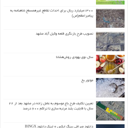
۱۳۰۰میلیارد ریال برای احداث تقاطع غیرهمسطح شاهنامه به
پیامبراعظم(ص)
تصویب طرح بازنگری قلعه وکیل آباد مشهد
سال نوی یهودی روش‌هشانا
موتور یخ
تعیین تکلیف طرح باغ موسوم به عامل زاده در مشهد بعد از ۲۲
سال با قابلیت بلند مرتبه سازی تا تراکم ۶۰۰ درصد
دانلود صرافی بینگ ایکس + لینک دانلود BINGX