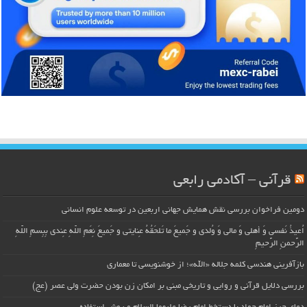
قرآنی – آکادمی رابعی
دومین فراخوان بررسی نقش همایش جهانی اربعین در توسعه علوم انسانی
اُعیذُ نَفسی وَ أهلی وَ مالی وَ وُلدی و جَمیعَ ما تَلحَقُهُ عِنایتی و جَمیعَ نِعَمِ اللّهِ عِندی بِبِسمِ اللّهِ
الرَّحمنِ الرَّحیمِ
بازآفرینی هندسی کلمه جلاله «الله»؛ از خوشنویسی تا معماری
بررسی دلایل قرآنی و روایی و تاریخی مبنی بر امکان زن بودن حضرت ولی عصر (عج)