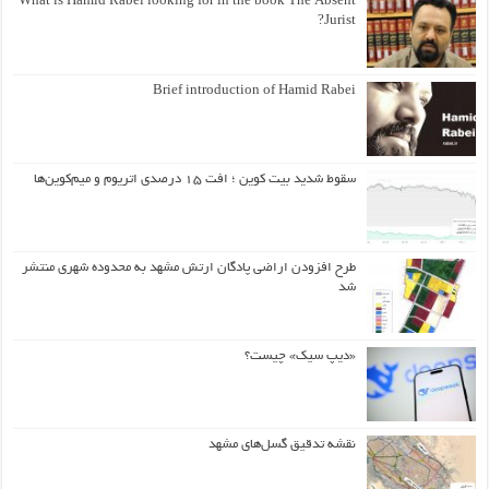
What is Hamid Rabei looking for in the book The Absent
Jurist?
Brief introduction of Hamid Rabei
سقوط شدید بیت کوین ؛ افت ۱۵ درصدی اتریوم و میم‌کوین‌ها
طرح افزودن اراضی پادگان ارتش مشهد به محدوده شهری منتشر
شد
«دیپ سیک» چیست؟
نقشه تدقیق گسل‌های مشهد