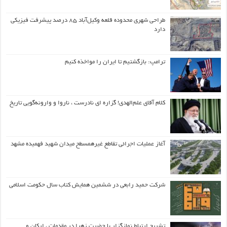
طراحی شهری محدوده قلعه وکیل‌آباد ۸۵ درصد پیشرفت فیزیکی
دارد
ترامپ: بازگشتیم تا ایران را مواخذه کنیم
کلام آقای علم‌الهدی! گزاره ای نادرست ، ناروا و وارونه‌گویی تاریخ
آغاز عملیات اجرائی تقاطع غیرهمسطح میدان شهید فهمیده مشهد
شرکت حمید رابعی در ششمین همایش کتاب سال حکومت اسلامی
تشریح ارتباط نمازگزار با حضرت زهرا در مقدمات ، ارکان و