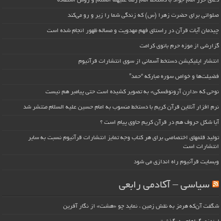
دعای حرز امام جواد با دستخط امام رضا علیهما السلام و روش استفاده
صلواتی برای حضرت زهرا (س) که زندگی شما را زیر و رو می‌کند
چیدمان آیات قرآن در راستای فهم مهدویت و مساله ظهور انجام شده است
گزارشی از موزه حرم بانوی کرامت
انتشار اپلیکیشن دستخط آسمانی از سوی انتشارات قرآنیوم
فضیلت‌ها و خواص سوره مبارکه “حمد”
نوحی که «دارِن آرونوفسکی» به تصویر کشیده است حتی پیامبر هم نیست
نرم افزار آنلاین قرآن کریم با دستخط منسوب به امام حسین علیه السلام منتشر شد
آیا شکل حروف هم در قرآن کریم حاوی پیام است ؟
تولید قلمهای اختصاصی برای هر کتاب وجه تمایز انتشارات قرآنیوم نسبت به سایر
انتشارات است
وبسایت قرآنیوم راه اندازی می شود
سیاسی – آکادمی رابعی
شگفت آن‌که هرمز به نقش زمین ، نماید چو «هشت» از نگار آفرین