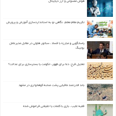
هوش مصنوعی و ارز دیجیتال
تکریم مقام معلم: نگاهی نو به استانداردسازی آموزش و پرورش
پاسخگویی و مبارزه با فساد ، سناتور هاولی در مقابل مدیرعامل
بوئینگ
تعجیل فرج: دعا برای ظهور، حکومت یا بسترسازی برای عدالت؟
باند قدرتمند مافیایی پشت صحنه کوهخواری در مشهد
فقیه غایب ، بازی با کلمات یا حقیقتی فراموش شده