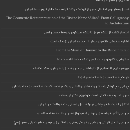
لیندزی گراهام ، درگذشت
تحلیل سناریوی احتمالی پس از تهدید دونالد ترامپ به خاطر ترورعلیه ایران
The Geometric Reinterpretation of the Divine Name “Allah”: From Calligraphy
to Architecture
انتشار کتاب از تنگه هرمز تا تنگه بیت‌کوین توسط حمید رابعی
اشاره ساتوشی ناکاموتو بیش از حد به ایران نزدیک است
From the Strait of Hormuz to the Bitcoin Strait
ساتوشی ناکاموتو و بیت کوین تنگه جدید اقتصاد دنیا
بهره‌برداری اقتصادی از نارضایتی مردم و تبدیل اعتراض به کد تخفیف
تاریخچه تنگه هرمز یا تنگه اهورامزدا
چرایی و چگونگی ایجاد روندها در واگذاری برگ برنده حاکمیت تنگه هرمز به ایرانیان
مین ، آب و چه حکایتی است خونبهای دختران میناب
انتقال قدرت یا فروپاشی نرم؟ تحلیل امنیتی آینده ولایت در ایران
بررسی تأثیر فرضیه زن بودن امام دوازدهم بر نظریه «فقیه غایب»
بررسی دلایل قرآنی و روایی و تاریخی مبنی بر امکان زن بودن حضرت ولی عصر (عج)