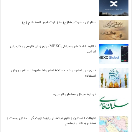
سفارش حضرت رضا(ع) به زیارت قبور ائمه بقیع (ع)
دانلود اپلیکیشن صرافی MEXC برای زبان فارسی و کاربران
ایرانی
دعای حرز امام جواد با دستخط امام رضا علیهما السلام و روش
استفاده
درباره سریال «سلمان فارسی»
تحولات فلسطین و خاورمیانه، از زاویه ای دیگر – بخش بیست و
هشتم + نقد و توضیح