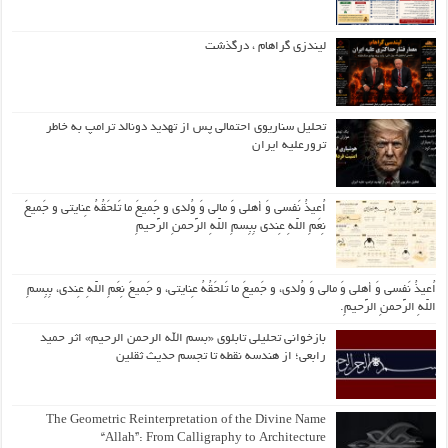
لیندزی گراهام ، درگذشت
تحلیل سناریوی احتمالی پس از تهدید دونالد ترامپ به خاطر
ترورعلیه ایران
اُعیذُ نَفسی وَ أهلی وَ مالی وَ وُلدی و جَمیعَ ما تَلحَقُهُ عِنایتی و جَمیعَ
نِعَمِ اللّهِ عِندی بِبِسمِ اللّهِ الرَّحمنِ الرَّحیمِ
اُعیذُ نَفسی وَ أهلی وَ مالی وَ وُلدی، و جَمیعَ ما تَلحَقُهُ عِنایتی، و جَمیعَ نِعَمِ اللّهِ عِندی، بِبِسمِ
اللّهِ الرَّحمنِ الرَّحیمِ.
بازخوانی تحلیلی تابلوی «بسم الله الرحمن الرحیم» اثر حمید
رابعی؛ از هندسه نقطه تا تجسم حدیث ثقلین
The Geometric Reinterpretation of the Divine Name
“Allah”: From Calligraphy to Architecture