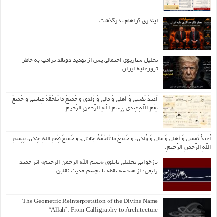
لیندزی گراهام ، درگذشت
تحلیل سناریوی احتمالی پس از تهدید دونالد ترامپ به خاطر
ترورعلیه ایران
اُعیذُ نَفسی وَ أهلی وَ مالی وَ وُلدی و جَمیعَ ما تَلحَقُهُ عِنایتی و جَمیعَ
نِعَمِ اللّهِ عِندی بِبِسمِ اللّهِ الرَّحمنِ الرَّحیمِ
اُعیذُ نَفسی وَ أهلی وَ مالی وَ وُلدی، و جَمیعَ ما تَلحَقُهُ عِنایتی، و جَمیعَ نِعَمِ اللّهِ عِندی، بِبِسمِ
اللّهِ الرَّحمنِ الرَّحیمِ.
بازخوانی تحلیلی تابلوی «بسم الله الرحمن الرحیم» اثر حمید
رابعی؛ از هندسه نقطه تا تجسم حدیث ثقلین
The Geometric Reinterpretation of the Divine Name
“Allah”: From Calligraphy to Architecture