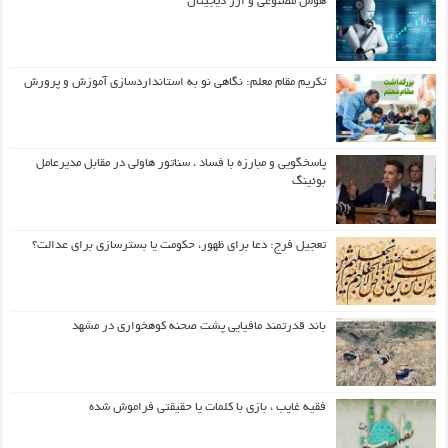
هوش مصنوعی و ارز دیجیتال
تکریم مقام معلم: نگاهی نو به استانداردسازی آموزش و پرورش
پاسخگویی و مبارزه با فساد ، سناتور هاولی در مقابل مدیرعامل
بوئینگ
تعجیل فرج: دعا برای ظهور، حکومت یا بسترسازی برای عدالت؟
باند قدرتمند مافیایی پشت صحنه کوهخواری در مشهد
فقیه غایب ، بازی با کلمات یا حقیقتی فراموش شده