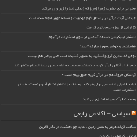
صلواتی برای حضرت زهرا (س) که زندگی شما را زیر و رو می‌کند
چیدمان آیات قرآن در راستای فهم مهدویت و مساله ظهور انجام شده است
گزارشی از موزه حرم بانوی کرامت
انتشار اپلیکیشن دستخط آسمانی از سوی انتشارات قرآنیوم
فضیلت‌ها و خواص سوره مبارکه “حمد”
نوحی که «دارِن آرونوفسکی» به تصویر کشیده است حتی پیامبر هم نیست
نرم افزار آنلاین قرآن کریم با دستخط منسوب به امام حسین علیه السلام منتشر شد
آیا شکل حروف هم در قرآن کریم حاوی پیام است ؟
تولید قلمهای اختصاصی برای هر کتاب وجه تمایز انتشارات قرآنیوم نسبت به سایر
انتشارات است
وبسایت قرآنیوم راه اندازی می شود
سیاسی – آکادمی رابعی
شگفت آن‌که هرمز به نقش زمین ، نماید چو «هشت» از نگار آفرین
لیندزی گراهام ، درگذشت