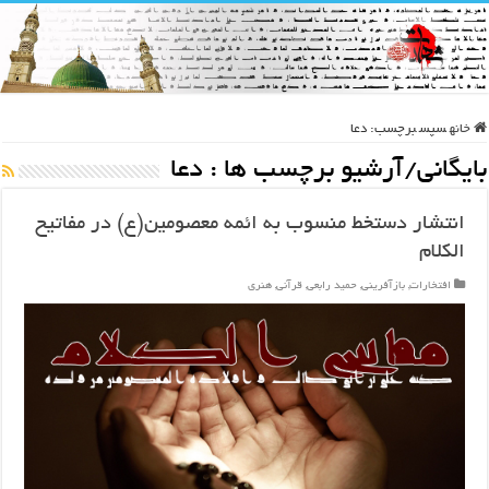
خانه
سپس
برچسب:
دعا
بایگانی/آرشیو برچسب ها :
دعا
انتشار دستخط منسوب به ائمه معصومین(ع) در مفاتیح
الکلام
افتخارات
,
بازآفرینی
,
حمید رابعی
,
قرآنی
,
هنری