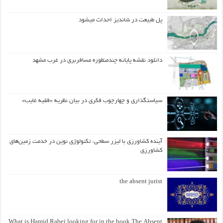
پل طبیعت در شاندیز احداث میشود
دانلود نقشه پایانه چندمنظوره مسافربری در غرب مشهد
سیاستگذاری و چهارچوب فکری در بیان نظریه «فقیه غایب»
آینده کشاورزی با لیزر سطحی: تکنولوژی نوین در خدمت زمین‌های
کشاورزی
the absent jurist
What is Hamid Rabei looking for in the book The Absent