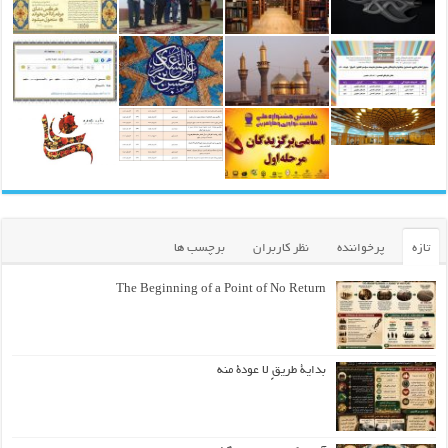
تازه
پرخواننده
نظر کاربران
برچسب ها
The Beginning of a Point of No Return
بداية طريقٍ لا عودة منه