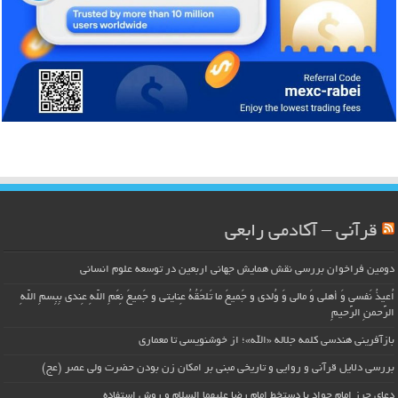
قرآنی – آکادمی رابعی
دومین فراخوان بررسی نقش همایش جهانی اربعین در توسعه علوم انسانی
اُعیذُ نَفسی وَ أهلی وَ مالی وَ وُلدی و جَمیعَ ما تَلحَقُهُ عِنایتی و جَمیعَ نِعَمِ اللّهِ عِندی بِبِسمِ اللّهِ
الرَّحمنِ الرَّحیمِ
بازآفرینی هندسی کلمه جلاله «الله»؛ از خوشنویسی تا معماری
بررسی دلایل قرآنی و روایی و تاریخی مبنی بر امکان زن بودن حضرت ولی عصر (عج)
دعای حرز امام جواد با دستخط امام رضا علیهما السلام و روش استفاده