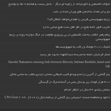
تحولات فلسطین و خاورمیانه، از زاویه ای دیگر – بخش بیست و هشتم + نقد و توضیح
دو برابر تعداد ساختمان های ویران شده در حلب
رژیم صهیونیستی قبرس را هم می‌خواهد اشغال کند؟
تخریب قبور ائمه بقیع در نظر اهل سنت هیچ مبنایی ندارد
پیام رهبر انقلاب به ملت فلسطین در پی پیروزی مقاومت در جنگ دوازده روزه بر رژیم
صهیونیستی
شلیک ۲۰۰۰ موشک و راکت به صهیونیست‌ها
شمار قربانیان حمله به مدرسه سیدالشهدا به ۸۵ نفر رسید
Satoshi Nakamoto missing link between Bitcoin, Salman Rushdie, Israel and
UK
رمز گشایی از آخرین ترانه و ویدئو کلیپ شیطانی ساسان حیدری ملقب به ساسی مانکن
۴۰۰ هزار کودک زیر ۵ سال یمنی در آستانه مرگ از گرسنگی
سلمان رشدی ۳۲ سال در انتظار اعدام
دانلود و مشاهده مستند انیمیشن رمز گشایی از برنامه دجال (۲۰۲۰) : I, Pet Goat 2.99