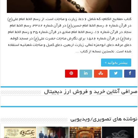
کتاب «مفاتیح الکلام» که شامل ۶ دعا، زیارت و مناجات است، از رسم الخط امام علی(ع)
در قرآن شماره ۶، رسم الخط امام حسین(ع) در قرآن شماره ۳۳۸۲، رسم الخط امام
سجاد در قرآن شماره ۱۶، رسم الخط امام صادق در قرآن شماره ۳۵ و رسم الخط امام
رضا(ع) در قرآن شماره ۱۵۸۶ برای نگارش مناجات حضرت علی(ع) در مسجد کوفه،
دعای عرفه، دعای ابوحمزه ثمالی، زیارت اربعین، دعای کمیل و مناجات شعبانیه استفاده
شده است. نخستین نسخه از کتاب …
بیشتر بخوانید »
صرافی آنلاین خرید و فروش ارز دیجیتال
نوشته های تصویری/ویدیویی