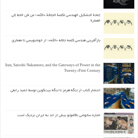
إعادة التشكيل الهندسي لكلمة الجلالة «الله»؛ من فن الخط إلى
العمارة
بازآفرینی هندسی کلمه جلاله «الله»؛ از خوشنویسی تا معماری
Iran, Satoshi Nakamoto, and the Gateways of Power in the
Twenty-First Century
انتشار کتاب از تنگه هرمز تا تنگه بیت‌کوین توسط حمید رابعی
اشاره ساتوشی ناکاموتو بیش از حد به ایران نزدیک است