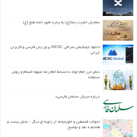
سفارش حضرت رضا(ع) به زیارت قبور ائمه بقیع (ع)
دانلود اپلیکیشن صرافی MEXC برای زبان فارسی و کاربران
ایرانی
دعای حرز امام جواد با دستخط امام رضا علیهما السلام و روش
استفاده
درباره سریال «سلمان فارسی»
تحولات فلسطین و خاورمیانه، از زاویه ای دیگر – بخش بیست و
هشتم + نقد و توضیح