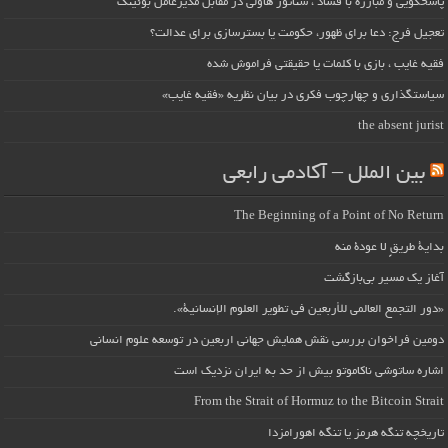
پاسخگویی و مبارزه با فساد ، سناتور هاولی در مقابل مدیرعامل بوئینگ
تعجیل فرج: دعا برای ظهور، حکومت یا بسترسازی برای عدالت؟
فقیه غایب ، بازی با کلمات یا حقیقتی فراموش شده
سیاستگذاری و چهارچوب فکری در بیان نظریه «فقیه غایب»
the absent jurist
بین الملل – آکادمی رابعی
The Beginning of a Point of No Return
بداية طريقٍ لا عودة منه
آغاز یک مسیر بی‌بازگشت
«دور التجمع العالمي للأربعين في تطوير العلوم الإنسانية».
دومین فراخوان بررسی نقش همایش جهانی اربعین در توسعه علوم انسانی
اشاره ساتوشی ناکاموتو بیش از حد به ایران نزدیک است
From the Strait of Hormuz to the Bitcoin Strait
تاریخچه تنگه هرمز یا تنگه اهورامزدا