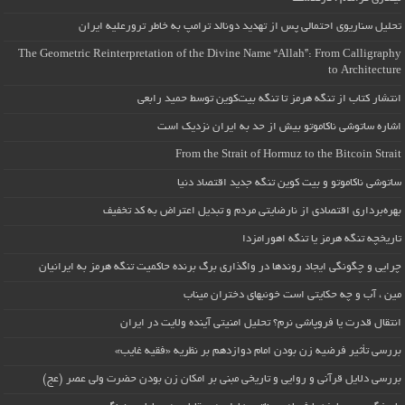
تحلیل سناریوی احتمالی پس از تهدید دونالد ترامپ به خاطر ترورعلیه ایران
The Geometric Reinterpretation of the Divine Name “Allah”: From Calligraphy
to Architecture
انتشار کتاب از تنگه هرمز تا تنگه بیت‌کوین توسط حمید رابعی
اشاره ساتوشی ناکاموتو بیش از حد به ایران نزدیک است
From the Strait of Hormuz to the Bitcoin Strait
ساتوشی ناکاموتو و بیت کوین تنگه جدید اقتصاد دنیا
بهره‌برداری اقتصادی از نارضایتی مردم و تبدیل اعتراض به کد تخفیف
تاریخچه تنگه هرمز یا تنگه اهورامزدا
چرایی و چگونگی ایجاد روندها در واگذاری برگ برنده حاکمیت تنگه هرمز به ایرانیان
مین ، آب و چه حکایتی است خونبهای دختران میناب
انتقال قدرت یا فروپاشی نرم؟ تحلیل امنیتی آینده ولایت در ایران
بررسی تأثیر فرضیه زن بودن امام دوازدهم بر نظریه «فقیه غایب»
بررسی دلایل قرآنی و روایی و تاریخی مبنی بر امکان زن بودن حضرت ولی عصر (عج)