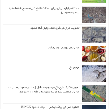
۱۳۰۰میلیارد ریال برای احداث تقاطع غیرهمسطح شاهنامه به
پیامبراعظم(ص)
تصویب طرح بازنگری قلعه وکیل آباد مشهد
سال نوی یهودی روش‌هشانا
موتور یخ
تعیین تکلیف طرح باغ موسوم به عامل زاده در مشهد بعد از ۲۲
سال با قابلیت بلند مرتبه سازی تا تراکم ۶۰۰ درصد
دانلود صرافی بینگ ایکس + لینک دانلود BINGX