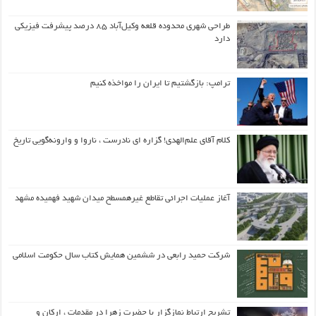
طراحی شهری محدوده قلعه وکیل‌آباد ۸۵ درصد پیشرفت فیزیکی
دارد
ترامپ: بازگشتیم تا ایران را مواخذه کنیم
کلام آقای علم‌الهدی! گزاره ای نادرست ، ناروا و وارونه‌گویی تاریخ
آغاز عملیات اجرائی تقاطع غیرهمسطح میدان شهید فهمیده مشهد
شرکت حمید رابعی در ششمین همایش کتاب سال حکومت اسلامی
تشریح ارتباط نمازگزار با حضرت زهرا در مقدمات ، ارکان و