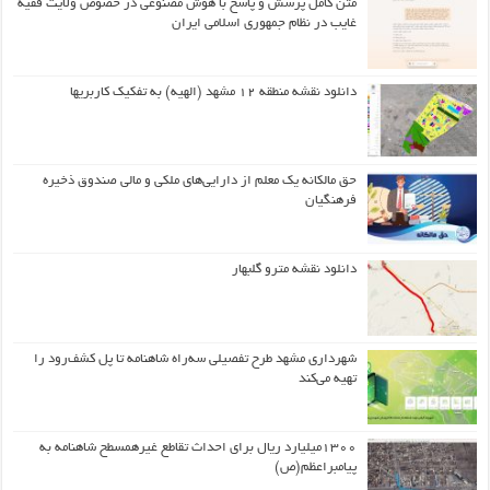
متن کامل پرسش و پاسخ با هوش مصنوعی در خصوص ولایت فقیه
غایب در نظام جمهوری اسلامی ایران
دانلود نقشه منطقه ۱۲ مشهد (الهیه) به تفکیک کاربریها
حق مالکانه یک معلم از دارایی‌های ملکی و مالی صندوق ذخیره
فرهنگیان
دانلود نقشه مترو گلبهار
شهرداری مشهد طرح تفصیلی سه‌راه شاهنامه تا پل کشف‌رود را
تهیه می‌کند
۱۳۰۰میلیارد ریال برای احداث تقاطع غیرهمسطح شاهنامه به
پیامبراعظم(ص)