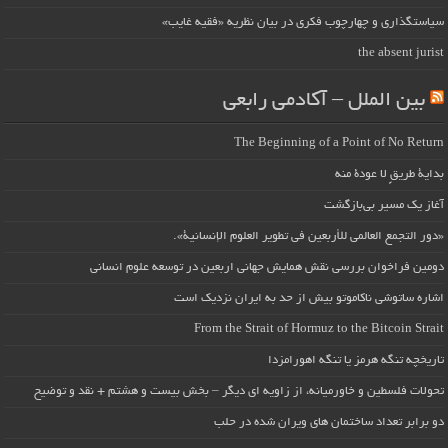
سیاستگذاری و چهارچوب فکری در بیان نظریه «فقیه غایب»
the absent jurist
بین الملل – آکادمی رابعی
The Beginning of a Point of No Return
بداية طريقٍ لا عودة منه
آغاز یک مسیر بی‌بازگشت
«دور التجمع العالمي للأربعين في تطوير العلوم الإنسانية».
دومین فراخوان بررسی نقش همایش جهانی اربعین در توسعه علوم انسانی
اشاره ساتوشی ناکاموتو بیش از حد به ایران نزدیک است
From the Strait of Hormuz to the Bitcoin Strait
تاریخچه تنگه هرمز یا تنگه اهورامزدا
تحولات فلسطین و خاورمیانه، از زاویه ای دیگر – بخش بیست و هشتم + نقد و توضیح
دو برابر تعداد ساختمان های ویران شده در حلب