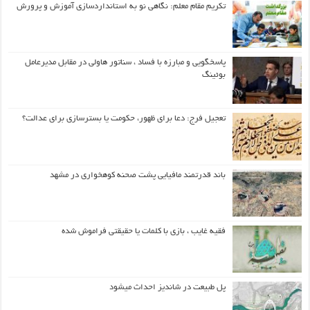
تکریم مقام معلم: نگاهی نو به استانداردسازی آموزش و پرورش
پاسخگویی و مبارزه با فساد ، سناتور هاولی در مقابل مدیرعامل
بوئینگ
تعجیل فرج: دعا برای ظهور، حکومت یا بسترسازی برای عدالت؟
باند قدرتمند مافیایی پشت صحنه کوهخواری در مشهد
فقیه غایب ، بازی با کلمات یا حقیقتی فراموش شده
پل طبیعت در شاندیز احداث میشود