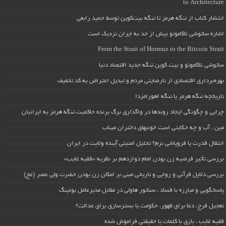
to Architecture
انتشار کتاب از تنگه هرمز تا تنگه بیت‌کوین توسط حمید رابعی
اشاره ساتوشی ناکاموتو بیش از حد به ایران نزدیک است
From the Strait of Hormuz to the Bitcoin Strait
ساتوشی ناکاموتو و بیت کوین تنگه جدید اقتصاد دنیا
بهره‌برداری اقتصادی از نارضایتی مردم و تبدیل اعتراض به کد تخفیف
تاریخچه تنگه هرمز یا تنگه اهورامزدا
چرایی و چگونگی ایجاد روندها در واگذاری برگ برنده حاکمیت تنگه هرمز به ایرانیان
مین ، آب و چه حکایتی است خونبهای دختران میناب
انتقال قدرت یا فروپاشی نرم؟ تحلیل امنیتی آینده ولایت در ایران
بررسی تأثیر فرضیه زن بودن امام دوازدهم بر نظریه «فقیه غایب»
بررسی دلایل قرآنی و روایی و تاریخی مبنی بر امکان زن بودن حضرت ولی عصر (عج)
پاسخگویی و مبارزه با فساد ، سناتور هاولی در مقابل مدیرعامل بوئینگ
تعجیل فرج: دعا برای ظهور، حکومت یا بسترسازی برای عدالت؟
فقیه غایب ، بازی با کلمات یا حقیقتی فراموش شده