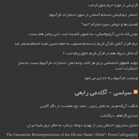
گزارشی از موزه حرم بانوی کرامت
انتشار اپلیکیشن دستخط آسمانی از سوی انتشارات قرآنیوم
فضیلت‌ها و خواص سوره مبارکه “حمد”
نوحی که «دارِن آرونوفسکی» به تصویر کشیده است حتی پیامبر هم نیست
نرم افزار آنلاین قرآن کریم با دستخط منسوب به امام حسین علیه السلام منتشر شد
آیا شکل حروف هم در قرآن کریم حاوی پیام است ؟
تولید قلمهای اختصاصی برای هر کتاب وجه تمایز انتشارات قرآنیوم نسبت به سایر
انتشارات است
وبسایت قرآنیوم راه اندازی می شود
سیاسی – آکادمی رابعی
شگفت آن‌که هرمز به نقش زمین ، نماید چو «هشت» از نگار آفرین
لیندزی گراهام ، درگذشت
تحلیل سناریوی احتمالی پس از تهدید دونالد ترامپ به خاطر ترورعلیه ایران
The Geometric Reinterpretation of the Divine Name “Allah”: From Calligraphy