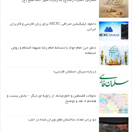
سفارش حضرت رضا(ع) به زیارت قبور ائمه بقیع (ع)
دانلود اپلیکیشن صرافی MEXC برای زبان فارسی و کاربران
ایرانی
دعای حرز امام جواد با دستخط امام رضا علیهما السلام و روش
استفاده
درباره سریال «سلمان فارسی»
تحولات فلسطین و خاورمیانه، از زاویه ای دیگر – بخش بیست و
هشتم + نقد و توضیح
دو برابر تعداد ساختمان های ویران شده در حلب