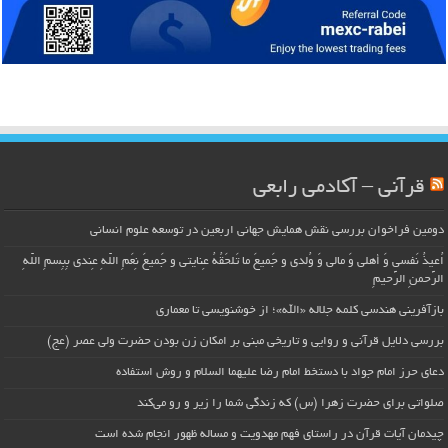
قرآنی – آکادمی رابعی
دومین فراخوان بررسی نقش همایش جهانی اربعین در توسعه علوم انسانی
اُعیذُ نَفسی وَ أهلی وَ مالی وَ وُلدی و جَمیعَ ما تَلحَقُهُ عِنایتی و جَمیعَ نِعَمِ اللّهِ عِندی بِبِسمِ اللّهِ
الرَّحمنِ الرَّحیمِ
بازآفرینی هندسی کلمه جلاله «الله»؛ از خوشنویسی تا معماری
بررسی دلایل قرآنی و روایی و تاریخی مبنی بر امکان زن بودن حضرت ولی عصر (عج)
دعای حرز امام جواد با دستخط امام رضا علیهما السلام و روش استفاده
صلواتی برای حضرت زهرا (س) که زندگی شما را زیر و رو می‌کند
چیدمان آیات قرآن در راستای فهم مهدویت و مساله ظهور انجام شده است