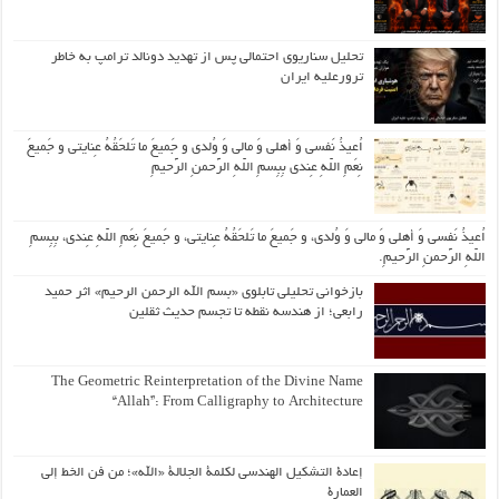
تحلیل سناریوی احتمالی پس از تهدید دونالد ترامپ به خاطر
ترورعلیه ایران
اُعیذُ نَفسی وَ أهلی وَ مالی وَ وُلدی و جَمیعَ ما تَلحَقُهُ عِنایتی و جَمیعَ
نِعَمِ اللّهِ عِندی بِبِسمِ اللّهِ الرَّحمنِ الرَّحیمِ
اُعیذُ نَفسی وَ أهلی وَ مالی وَ وُلدی، و جَمیعَ ما تَلحَقُهُ عِنایتی، و جَمیعَ نِعَمِ اللّهِ عِندی، بِبِسمِ
اللّهِ الرَّحمنِ الرَّحیمِ.
بازخوانی تحلیلی تابلوی «بسم الله الرحمن الرحیم» اثر حمید
رابعی؛ از هندسه نقطه تا تجسم حدیث ثقلین
The Geometric Reinterpretation of the Divine Name
“Allah”: From Calligraphy to Architecture
إعادة التشكيل الهندسي لكلمة الجلالة «الله»؛ من فن الخط إلى
العمارة