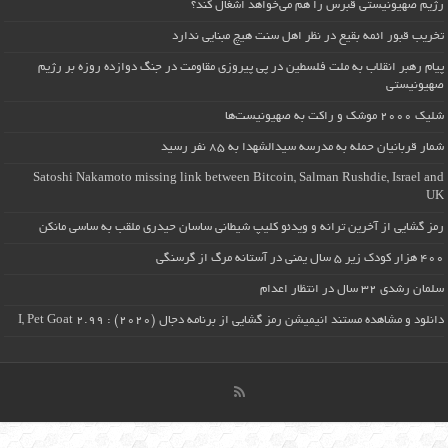
رژیم صهیونیستی قبرس را هم می‌خواهد اشغال کند؟
تخریب قبور ائمه بقیع در نظر اهل سنت هیچ مبنایی ندارد
پیام رهبر انقلاب به ملت فلسطین در پی پیروزی مقاومت در جنگ دوازده روزه بر رژیم
صهیونیستی
شلیک ۲۰۰۰ موشک و راکت به صهیونیست‌ها
شمار قربانیان حمله به مدرسه سیدالشهدا به ۸۵ نفر رسید
Satoshi Nakamoto missing link between Bitcoin, Salman Rushdie, Israel and
UK
رمز گشایی از آخرین ترانه و ویدئو کلیپ شیطانی ساسان حیدری ملقب به ساسی مانکن
۴۰۰ هزار کودک زیر ۵ سال یمنی در آستانه مرگ از گرسنگی
سلمان رشدی ۳۲ سال در انتظار اعدام
دانلود و مشاهده مستند انیمیشن رمز گشایی از برنامه دجال (۲۰۲۰) : I, Pet Goat 2.99