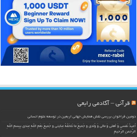
قرآنی – آکادمی رابعی
دومین فراخوان بررسی نقش همایش جهانی اربعین در توسعه علوم انسانی
اُعیذُ نَفسی وَ أهلی وَ مالی وَ وُلدی و جَمیعَ ما تَلحَقُهُ عِنایتی و جَمیعَ نِعَمِ اللّهِ عِندی بِبِسمِ اللّهِ
الرَّحمنِ الرَّحیمِ