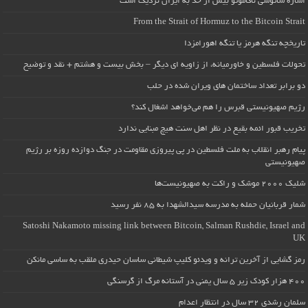
اشاره ساتوشی ناکاموتو بیش از حد به ایران نزدیک است
From the Strait of Hormuz to the Bitcoin Strait
تاریخچه تنگه هرمز یا تنگه اهورامزدا
تحولات فلسطین و خاورمیانه، از زاویه ای دیگر – بخش بیست و هشتم + نقد و توضیح
دو برابر تعداد ساختمان های ویران شده در حلب
رژیم صهیونیستی قبرس را هم می‌خواهد اشغال کند؟
تخریب قبور ائمه بقیع در نظر اهل سنت هیچ مبنایی ندارد
پیام رهبر انقلاب به ملت فلسطین در پی پیروزی مقاومت در جنگ دوازده روزه بر رژیم
صهیونیستی
شلیک ۲۰۰۰ موشک و راکت به صهیونیست‌ها
شمار قربانیان حمله به مدرسه سیدالشهدا به ۸۵ نفر رسید
Satoshi Nakamoto missing link between Bitcoin, Salman Rushdie, Israel and
UK
رمز گشایی از آخرین ترانه و ویدئو کلیپ شیطانی ساسان حیدری ملقب به ساسی مانکن
۴۰۰ هزار کودک زیر ۵ سال یمنی در آستانه مرگ از گرسنگی
سلمان رشدی ۳۲ سال در انتظار اعدام