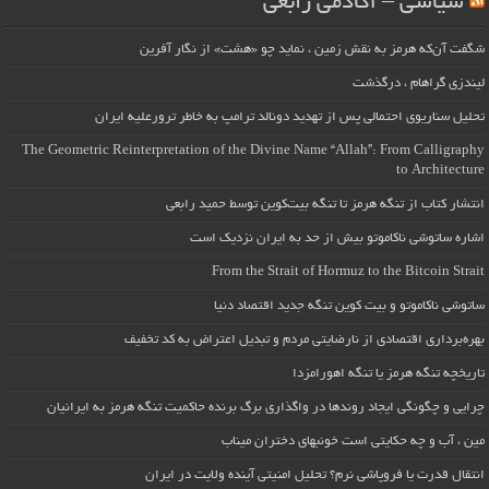
سیاسی – آکادمی رابعی
شگفت آن‌که هرمز به نقش زمین ، نماید چو «هشت» از نگار آفرین
لیندزی گراهام ، درگذشت
تحلیل سناریوی احتمالی پس از تهدید دونالد ترامپ به خاطر ترورعلیه ایران
The Geometric Reinterpretation of the Divine Name “Allah”: From Calligraphy
to Architecture
انتشار کتاب از تنگه هرمز تا تنگه بیت‌کوین توسط حمید رابعی
اشاره ساتوشی ناکاموتو بیش از حد به ایران نزدیک است
From the Strait of Hormuz to the Bitcoin Strait
ساتوشی ناکاموتو و بیت کوین تنگه جدید اقتصاد دنیا
بهره‌برداری اقتصادی از نارضایتی مردم و تبدیل اعتراض به کد تخفیف
تاریخچه تنگه هرمز یا تنگه اهورامزدا
چرایی و چگونگی ایجاد روندها در واگذاری برگ برنده حاکمیت تنگه هرمز به ایرانیان
مین ، آب و چه حکایتی است خونبهای دختران میناب
انتقال قدرت یا فروپاشی نرم؟ تحلیل امنیتی آینده ولایت در ایران