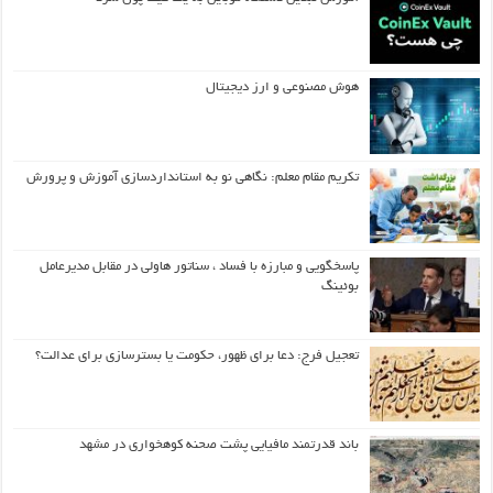
هوش مصنوعی و ارز دیجیتال
تکریم مقام معلم: نگاهی نو به استانداردسازی آموزش و پرورش
پاسخگویی و مبارزه با فساد ، سناتور هاولی در مقابل مدیرعامل
بوئینگ
تعجیل فرج: دعا برای ظهور، حکومت یا بسترسازی برای عدالت؟
باند قدرتمند مافیایی پشت صحنه کوهخواری در مشهد