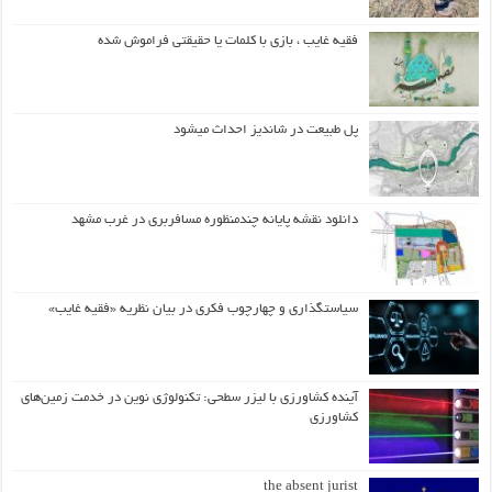
فقیه غایب ، بازی با کلمات یا حقیقتی فراموش شده
پل طبیعت در شاندیز احداث میشود
دانلود نقشه پایانه چندمنظوره مسافربری در غرب مشهد
سیاستگذاری و چهارچوب فکری در بیان نظریه «فقیه غایب»
آینده کشاورزی با لیزر سطحی: تکنولوژی نوین در خدمت زمین‌های
کشاورزی
the absent jurist