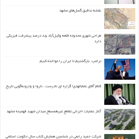
نقشه تدقیق گسل‌های مشهد
طراحی شهری محدوده قلعه وکیل‌آباد ۸۵ درصد پیشرفت فیزیکی
دارد
ترامپ: بازگشتیم تا ایران را مواخذه کنیم
کلام آقای علم‌الهدی! گزاره ای نادرست ، ناروا و وارونه‌گویی تاریخ
آغاز عملیات اجرائی تقاطع غیرهمسطح میدان شهید فهمیده مشهد
شرکت حمید رابعی در ششمین همایش کتاب سال حکومت اسلامی