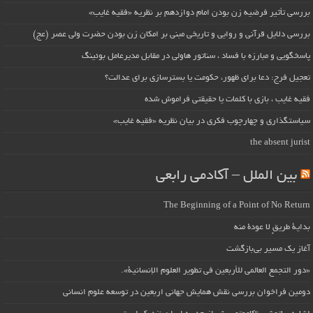
بررسی تأثیر فرضیه زن بودن امام دوازدهم بر نظریه «فقیه غایب»
بررسی دلایل قرآنی و روایی و تاریخی مبنی بر امکان زن بودن حضرت ولی عصر (عج)
پاسخگویی و مبارزه با فساد ، سناتور هاولی در مقابل مدیرعامل بوئینگ
تعجیل فرج: دعا برای ظهور، حکومت یا بسترسازی برای عدالت؟
فقیه غایب ، بازی با کلمات یا حقیقتی فراموش شده
سیاستگذاری و چهارچوب فکری در بیان نظریه «فقیه غایب»
the absent jurist
بین الملل – آکادمی رابعی
The Beginning of a Point of No Return
بداية طريقٍ لا عودة منه
آغاز یک مسیر بی‌بازگشت
«دور التجمع العالمي للأربعين في تطوير العلوم الإنسانية».
دومین فراخوان بررسی نقش همایش جهانی اربعین در توسعه علوم انسانی