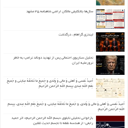
سال‌ها بلاتکلیفی مالکان اراضی شاهنامه ۳۵ مشهد
لیندزی گراهام ، درگذشت
تحلیل سناریوی احتمالی پس از تهدید دونالد ترامپ به خاطر
ترورعلیه ایران
اُعیذُ نَفسی وَ أهلی وَ مالی وَ وُلدی و جَمیعَ ما تَلحَقُهُ عِنایتی و جَمیعَ
نِعَمِ اللّهِ عِندی بِبِسمِ اللّهِ الرَّحمنِ الرَّحیمِ
اُعیذُ نَفسی وَ أهلی وَ مالی وَ وُلدی، و جَمیعَ ما تَلحَقُهُ عِنایتی، و جَمیعَ نِعَمِ اللّهِ عِندی، بِبِسمِ
اللّهِ الرَّحمنِ الرَّحیمِ.
بازخوانی تحلیلی تابلوی «بسم الله الرحمن الرحیم» اثر حمید
رابعی؛ از هندسه نقطه تا تجسم حدیث ثقلین