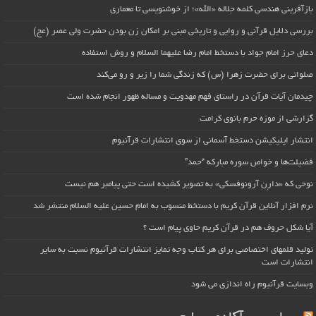
بازآفرینی هندسی کلمه جلاله «الله»؛ از خوشنویسی تا معماری
بررسی دلایل قرآنی و روایی و تاریخی مبنی بر امکان زن بودن حضرت ولی عصر (عج)
دعای حرز امام جواد با دستخط امام رضا علیهما السلام و روش استفاده
صلواتی برای حضرت زهرا (س) که زندگی شما را زیر و رو می‌کند
چیدمان آیات قرآن در راستای فهم مهدویت و مساله ظهور انجام شده است
گزارشی از موزه حرم بانوی کرامت
انتشار اپلیکیشن دستخط آسمانی از سوی انتشارات قرآنیوم
فضیلت‌ها و خواص سوره مبارکه “حمد”
نوحی که «دارِن آرونوفسکی» به تصویر کشیده است حتی پیامبر هم نیست
نرم افزار آنلاین قرآن کریم با دستخط منسوب به امام حسین علیه السلام منتشر شد
آیا شکل حروف هم در قرآن کریم حاوی پیام است ؟
تولید قلمهای اختصاصی برای هر کتاب وجه تمایز انتشارات قرآنیوم نسبت به سایر
انتشارات است
وبسایت قرآنیوم راه اندازی می شود