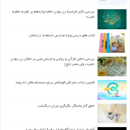
بررسی تأثیر فرضیه زن بودن امام دوازدهم بر نظریه «فقیه
غایب»
کتاب های درسی ویژه مدارس استعداد درخشان
بررسی دلایل قرآنی و روایی و تاریخی مبنی بر امکان زن بودن
حضرت ولی عصر (عج)
کمپین جذاب صرافی کوینکس برای سیستم عامل اندروید
خالق آثار ماندگار نگارگری ایران درگذشت
آموزش تبدیل دستگاه موبایل به یک کیف‌ پول سرد