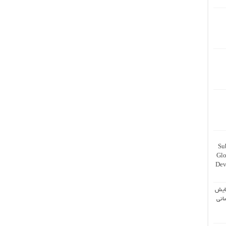
Su
Glo
Dev
ایش
انی