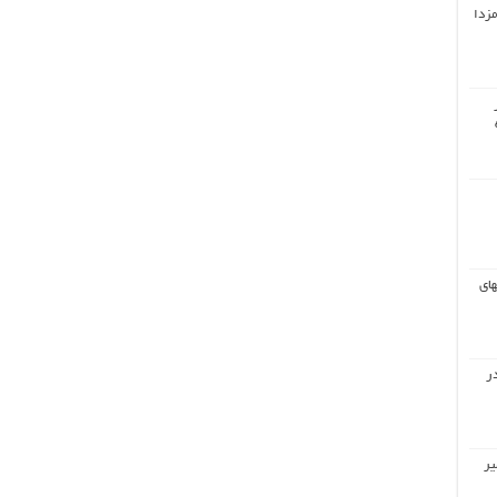
مزدا
های
ر
یر