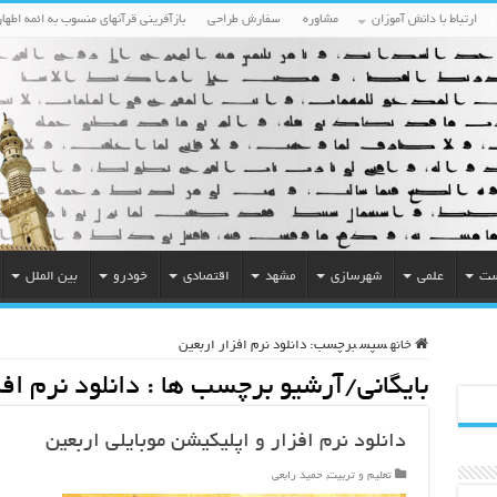
ارتباط با دانش آموزان
مشاوره
سفارش طراحی
بازآفرینی قرآنهای منسوب به ائمه اطهار
ست
علمی
شهرسازی
مشهد
اقتصادی
خودرو
بین الملل
خانه
سپس
برچسب:
دانلود نرم افزار اربعین
بایگانی/آرشیو برچسب ها :
دانلود نرم افز
دانلود نرم افزار و اپلیکیشن موبایلی اربعین
تعلیم و تربیت
,
حمید رابعی