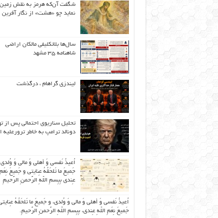
شگفت آن‌که هرمز به نقش زمین 
نماید چو «هشت» از نگار آفرین
سال‌ها بلاتکلیفی مالکان اراضی
شاهنامه ۳۵ مشهد
لیندزی گراهام ، درگذشت
تحلیل سناریوی احتمالی پس از ت
دونالد ترامپ به خاطر ترورعلیه ا
اُعیذُ نَفسی وَ أهلی وَ مالی وَ وُلدی
جَمیعَ ما تَلحَقُهُ عِنایتی و جَمیعَ نِعَمِ 
عِندی بِبِسمِ اللّهِ الرَّحمنِ الرَّحیمِ
اُعیذُ نَفسی وَ أهلی وَ مالی وَ وُلدی، و جَمیعَ ما تَلحَقُهُ عِنایتی
جَمیعَ نِعَمِ اللّهِ عِندی، بِبِسمِ اللّهِ الرَّحمنِ الرَّحیمِ.