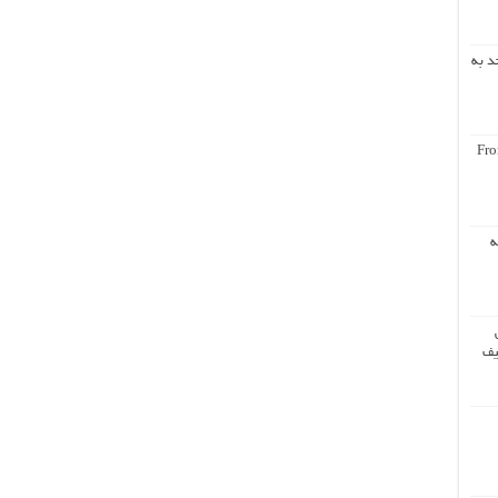
د به
Fro
ه
یف