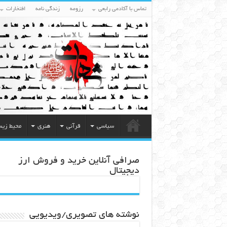
تماس با آکادمی رابعی
رزومه
زندگی نامه
افتخارات
سیاسی
قرآنی
هنری
محیط زی
صرافی آنلاین خرید و فروش ارز
دیجیتال
نوشته های تصویری/ویدیویی