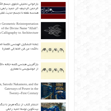
بازخوانی تحلیلی تابلوی «بسم الل
الرحمن الرحیم» اثر حمید رابعی؛ 
هندسه نقطه تا تجسم حدیث ثقلی
 Geometric Reinterpretation
of the Divine Name “Allah”:
 Calligraphy to Architecture
إعادة التشكيل الهندسي لكلمة الج
«الله»؛ من فن الخط إلى العمارة
بازآفرینی هندسی کلمه جلاله «الل
از خوشنویسی تا معماری
an, Satoshi Nakamoto, and the
Gateways of Power in the
Twenty-First Century
انتشار کتاب از تنگه هرمز تا تنگه
بیت‌کوین توسط حمید رابعی