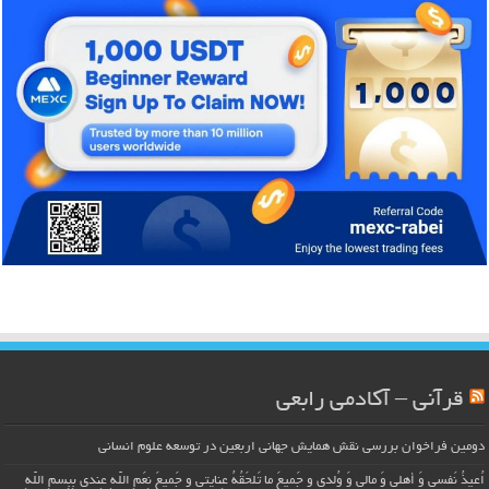
قرآنی – آکادمی رابعی
دومین فراخوان بررسی نقش همایش جهانی اربعین در توسعه علوم انسانی
اُعیذُ نَفسی وَ أهلی وَ مالی وَ وُلدی و جَمیعَ ما تَلحَقُهُ عِنایتی و جَمیعَ نِعَمِ اللّهِ عِندی بِبِسمِ اللّهِ