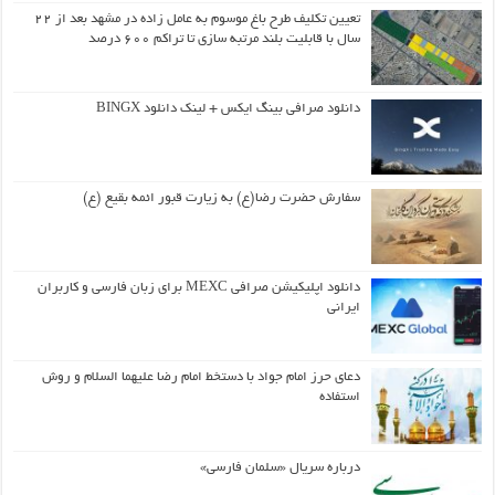
تعیین تکلیف طرح باغ موسوم به عامل زاده در مشهد بعد از ۲۲
سال با قابلیت بلند مرتبه سازی تا تراکم ۶۰۰ درصد
دانلود صرافی بینگ ایکس + لینک دانلود BINGX
سفارش حضرت رضا(ع) به زیارت قبور ائمه بقیع (ع)
دانلود اپلیکیشن صرافی MEXC برای زبان فارسی و کاربران
ایرانی
دعای حرز امام جواد با دستخط امام رضا علیهما السلام و روش
استفاده
درباره سریال «سلمان فارسی»