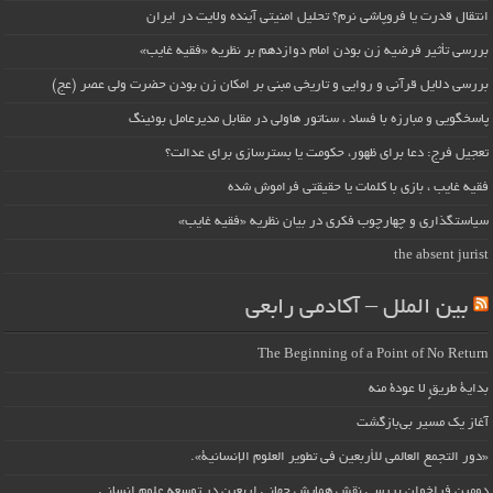
انتقال قدرت یا فروپاشی نرم؟ تحلیل امنیتی آینده ولایت در ایران
بررسی تأثیر فرضیه زن بودن امام دوازدهم بر نظریه «فقیه غایب»
بررسی دلایل قرآنی و روایی و تاریخی مبنی بر امکان زن بودن حضرت ولی عصر (عج)
پاسخگویی و مبارزه با فساد ، سناتور هاولی در مقابل مدیرعامل بوئینگ
تعجیل فرج: دعا برای ظهور، حکومت یا بسترسازی برای عدالت؟
فقیه غایب ، بازی با کلمات یا حقیقتی فراموش شده
سیاستگذاری و چهارچوب فکری در بیان نظریه «فقیه غایب»
the absent jurist
بین الملل – آکادمی رابعی
The Beginning of a Point of No Return
بداية طريقٍ لا عودة منه
آغاز یک مسیر بی‌بازگشت
«دور التجمع العالمي للأربعين في تطوير العلوم الإنسانية».
دومین فراخوان بررسی نقش همایش جهانی اربعین در توسعه علوم انسانی