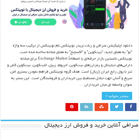
دانلود اپلیکیشن صرافی و ربات تریدر نوبیتکس نام نوبیتکس از ترکیب سه واژه
“نو” به معنای جدید، “بیت‌کوین” و “اکسچنج” به معنای مبادله ساخته شده است.
نوبیتکس نخستین بازار حرفه‌ای یا اصطلاحاً Exchange Market برای مبادله
دارایی‌های دیجیتال و رمزارزهای بیت‌کوین، اتریوم، ریپل، لایت‌کوین، بیت‌کوین کش و
تتر با پول رایج ایران (ریال) است. هدف گروه نوبیتکس فراهم نمودن بستری امن،
سریع و آسان جهت تبادل مستقیم بین خریداران و فروشندگان است. این بستر به
عنوان واسطه ای میان خریداران …
بیشتر بخوانید »
صرافی آنلاین خرید و فروش ارز دیجیتال