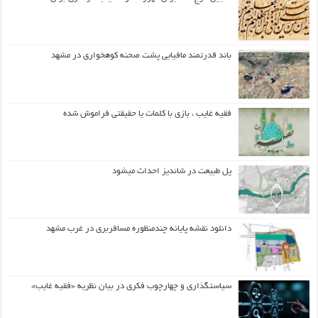
باند قدرتمند مافیایی پشت صحنه کوهخواری در مشهد
فقیه غایب ، بازی با کلمات یا حقیقتی فراموش شده
پل طبیعت در شاندیز احداث میشود
دانلود نقشه پایانه چندمنظوره مسافربری در غرب مشهد
سیاستگذاری و چهارچوب فکری در بیان نظریه «فقیه غایب»