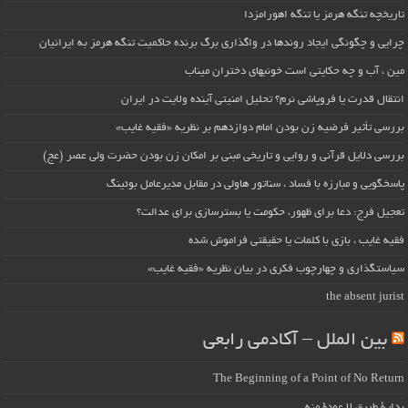
تاریخچه تنگه هرمز یا تنگه اهورامزدا
چرایی و چگونگی ایجاد روندها در واگذاری برگ برنده حاکمیت تنگه هرمز به ایرانیان
مین ، آب و چه حکایتی است خونبهای دختران میناب
انتقال قدرت یا فروپاشی نرم؟ تحلیل امنیتی آینده ولایت در ایران
بررسی تأثیر فرضیه زن بودن امام دوازدهم بر نظریه «فقیه غایب»
بررسی دلایل قرآنی و روایی و تاریخی مبنی بر امکان زن بودن حضرت ولی عصر (عج)
پاسخگویی و مبارزه با فساد ، سناتور هاولی در مقابل مدیرعامل بوئینگ
تعجیل فرج: دعا برای ظهور، حکومت یا بسترسازی برای عدالت؟
فقیه غایب ، بازی با کلمات یا حقیقتی فراموش شده
سیاستگذاری و چهارچوب فکری در بیان نظریه «فقیه غایب»
the absent jurist
بین الملل – آکادمی رابعی
The Beginning of a Point of No Return
بداية طريقٍ لا عودة منه