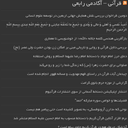
قرآنی – آکادمی رابعی
دومین فراخوان بررسی نقش همایش جهانی اربعین در توسعه علوم انسانی
اُعیذُ نَفسی وَ أهلی وَ مالی وَ وُلدی و جَمیعَ ما تَلحَقُهُ عِنایتی و جَمیعَ نِعَمِ اللّهِ عِندی بِبِسمِ اللّهِ
الرَّحمنِ الرَّحیمِ
بازآفرینی هندسی کلمه جلاله «الله»؛ از خوشنویسی تا معماری
بررسی دلایل قرآنی و روایی و تاریخی مبنی بر امکان زن بودن حضرت ولی عصر (عج)
دعای حرز امام جواد با دستخط امام رضا علیهما السلام و روش استفاده
صلواتی برای حضرت زهرا (س) که زندگی شما را زیر و رو می‌کند
چیدمان آیات قرآن در راستای فهم مهدویت و مساله ظهور انجام شده است
گزارشی از موزه حرم بانوی کرامت
انتشار اپلیکیشن دستخط آسمانی از سوی انتشارات قرآنیوم
فضیلت‌ها و خواص سوره مبارکه “حمد”
نوحی که «دارِن آرونوفسکی» به تصویر کشیده است حتی پیامبر هم نیست
نرم افزار آنلاین قرآن کریم با دستخط منسوب به امام حسین علیه السلام منتشر شد
آیا شکل حروف هم در قرآن کریم حاوی پیام است ؟