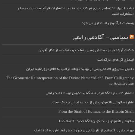
تولید قلمهای اختصاصی برای هر کتاب وجه تمایز انتشارات قرآنیوم نسبت به سایر
انتشارات است
وبسایت قرآنیوم راه اندازی می شود
سیاسی – آکادمی رابعی
شگفت آن‌که هرمز به نقش زمین ، نماید چو «هشت» از نگار آفرین
لیندزی گراهام ، درگذشت
تحلیل سناریوی احتمالی پس از تهدید دونالد ترامپ به خاطر ترورعلیه ایران
The Geometric Reinterpretation of the Divine Name “Allah”: From Calligraphy
to Architecture
انتشار کتاب از تنگه هرمز تا تنگه بیت‌کوین توسط حمید رابعی
اشاره ساتوشی ناکاموتو بیش از حد به ایران نزدیک است
From the Strait of Hormuz to the Bitcoin Strait
ساتوشی ناکاموتو و بیت کوین تنگه جدید اقتصاد دنیا
بهره‌برداری اقتصادی از نارضایتی مردم و تبدیل اعتراض به کد تخفیف