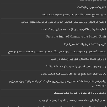
آغاز یک مسیر بی‌بازگشت
«دور التجمع العالمي للأربعين في تطوير العلوم الإنسانية».
دومین فراخوان بررسی نقش همایش جهانی اربعین در توسعه علوم انسانی
اشاره ساتوشی ناکاموتو بیش از حد به ایران نزدیک است
From the Strait of Hormuz to the Bitcoin Strait
تاریخچه تنگه هرمز یا تنگه اهورامزدا
تحولات فلسطین و خاورمیانه، از زاویه ای دیگر – بخش بیست و هشتم + نقد و توضیح
دو برابر تعداد ساختمان های ویران شده در حلب
رژیم صهیونیستی قبرس را هم می‌خواهد اشغال کند؟
تخریب قبور ائمه بقیع در نظر اهل سنت هیچ مبنایی ندارد
پیام رهبر انقلاب به ملت فلسطین در پی پیروزی مقاومت در جنگ دوازده روزه بر رژیم
صهیونیستی
شلیک ۲۰۰۰ موشک و راکت به صهیونیست‌ها
شمار قربانیان حمله به مدرسه سیدالشهدا به ۸۵ نفر رسید