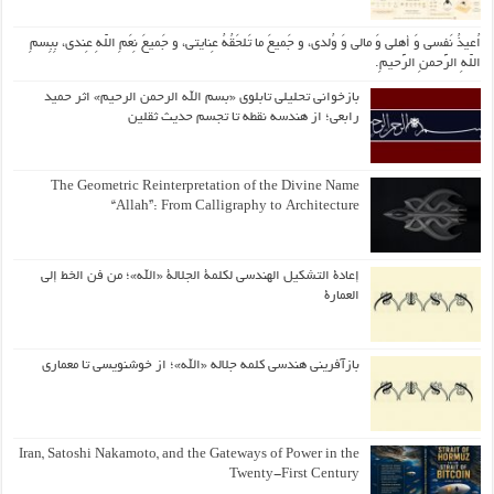
اُعیذُ نَفسی وَ أهلی وَ مالی وَ وُلدی، و جَمیعَ ما تَلحَقُهُ عِنایتی، و جَمیعَ نِعَمِ اللّهِ عِندی، بِبِسمِ
اللّهِ الرَّحمنِ الرَّحیمِ.
بازخوانی تحلیلی تابلوی «بسم الله الرحمن الرحیم» اثر حمید
رابعی؛ از هندسه نقطه تا تجسم حدیث ثقلین
The Geometric Reinterpretation of the Divine Name
“Allah”: From Calligraphy to Architecture
إعادة التشكيل الهندسي لكلمة الجلالة «الله»؛ من فن الخط إلى
العمارة
بازآفرینی هندسی کلمه جلاله «الله»؛ از خوشنویسی تا معماری
Iran, Satoshi Nakamoto, and the Gateways of Power in the
Twenty-First Century