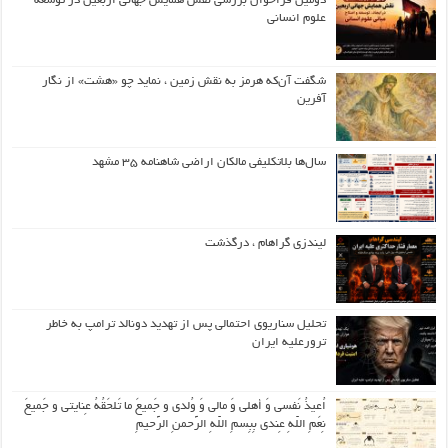
دومین فراخوان بررسی نقش همایش جهانی اربعین در توسعه
علوم انسانی
شگفت آن‌که هرمز به نقش زمین ، نماید چو «هشت» از نگار
آفرین
سال‌ها بلاتکلیفی مالکان اراضی شاهنامه ۳۵ مشهد
لیندزی گراهام ، درگذشت
تحلیل سناریوی احتمالی پس از تهدید دونالد ترامپ به خاطر
ترورعلیه ایران
اُعیذُ نَفسی وَ أهلی وَ مالی وَ وُلدی و جَمیعَ ما تَلحَقُهُ عِنایتی و جَمیعَ
نِعَمِ اللّهِ عِندی بِبِسمِ اللّهِ الرَّحمنِ الرَّحیمِ