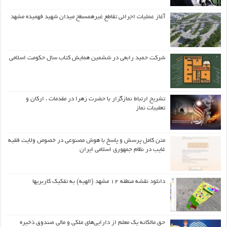
آغاز عملیات اجرائی تقاطع غیرهمسطح میدان شهید فهمیده مشهد
شرکت حمید رابعی در ششمین همایش کتاب سال حکومت اسلامی
تشریح ارتباط نمازگزار با حضرت زهرا در مقدمات ، ارکان و
تعقیبات نماز
متن کامل پرسش و پاسخ با هوش مصنوعی در خصوص ولایت فقیه
غایب در نظام جمهوری اسلامی ایران
دانلود نقشه منطقه ۱۲ مشهد (الهیه) به تفکیک کاربریها
حق مالکانه یک معلم از دارایی‌های ملکی و مالی صندوق ذخیره