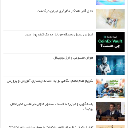
خالق آثار ماندگار نگارگری ایران درگذشت
آموزش تبدیل دستگاه موبایل به یک کیف‌ پول سرد
هوش مصنوعی و ارز دیجیتال
تکریم مقام معلم: نگاهی نو به استانداردسازی آموزش و پرورش
پاسخگویی و مبارزه با فساد ، سناتور هاولی در مقابل مدیرعامل
بوئینگ
تعجیل فرج: دعا برای ظهور، حکومت یا بسترسازی برای عدالت؟