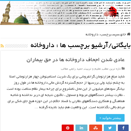
خانه
سپس
برچسب:
داروخانه
بایگانی/آرشیو برچسب ها :
داروخانه
عادی شدن اجحاف داروخانه ها در حق بیماران
تازه ترین مطلب
,
تعلیم و تربیت
,
حمید رابعی
,
مطالب
شاید مبلغ هزارتومان گرانفروشی برای یک شربت استامینوفن چهار هزارتومانی اصلا
به چشم نیاید ولی بررسیها از حجم گسترده گردش مالی داروخانه ها در طول روز
بیانگر سودهای میلیونی از این محل نامشروع برای چرخه بیمار نظام سلامت بوده است
، نظارت بیشتر دستگاههای مربوط و مسئول ، تاکنون نتیجه ای دربر نداشته و شائبه
هماهنگی و همکاری دستگاههای نظارتی با فساد حاکم در این حوزه هیچ جای شکی برای
مردم باقی نگذاشته است. این واقعیت هم نباید نادیده گرفته …
بیشتر بخوانید »