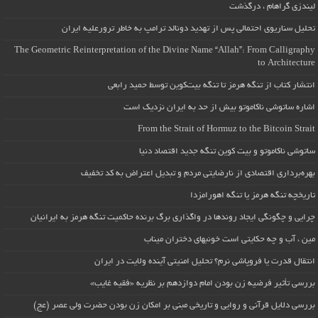
لیندزی گراهام ، درگذشت
تحلیل سناریوی احتمالی پس از تهدید دونالد ترامپ به خاطر ترورعلیه ایران
The Geometric Reinterpretation of the Divine Name “Allah”: From Calligraphy
to Architecture
انتشار کتاب از تنگه هرمز تا تنگه بیت‌کوین توسط حمید رابعی
اشاره ساتوشی ناکاموتو بیش از حد به ایران نزدیک است
From the Strait of Hormuz to the Bitcoin Strait
ساتوشی ناکاموتو و بیت کوین تنگه جدید اقتصاد دنیا
بهره‌برداری اقتصادی از نارضایتی مردم و تبدیل اعتراض به کد تخفیف
تاریخچه تنگه هرمز یا تنگه اهورامزدا
چرایی و چگونگی ایجاد روندها در واگذاری برگ برنده حاکمیت تنگه هرمز به ایرانیان
مین ، آب و چه حکایتی است خونبهای دختران میناب
انتقال قدرت یا فروپاشی نرم؟ تحلیل امنیتی آینده ولایت در ایران
بررسی تأثیر فرضیه زن بودن امام دوازدهم بر نظریه «فقیه غایب»
بررسی دلایل قرآنی و روایی و تاریخی مبنی بر امکان زن بودن حضرت ولی عصر (عج)