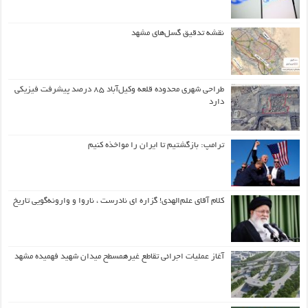
نقشه تدقیق گسل‌های مشهد
طراحی شهری محدوده قلعه وکیل‌آباد ۸۵ درصد پیشرفت فیزیکی
دارد
ترامپ: بازگشتیم تا ایران را مواخذه کنیم
کلام آقای علم‌الهدی! گزاره ای نادرست ، ناروا و وارونه‌گویی تاریخ
آغاز عملیات اجرائی تقاطع غیرهمسطح میدان شهید فهمیده مشهد