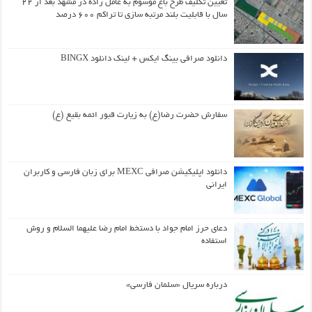
تعیین تکلیف طرح باغ موسوم به عامل زاده در مشهد بعد از ۲۲
سال با قابلیت بلند مرتبه سازی تا تراکم ۶۰۰ درصد
دانلود صرافی بینگ ایکس + لینک دانلود BINGX
سفارش حضرت رضا(ع) به زیارت قبور ائمه بقیع (ع)
دانلود اپلیکیشن صرافی MEXC برای زبان فارسی و کاربران
ایرانی
دعای حرز امام جواد با دستخط امام رضا علیهما السلام و روش
استفاده
درباره سریال «سلمان فارسی»