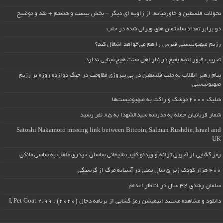
تحولات فلسطین و خاورمیانه، از زاویه ای دیگر – بخش بیست و هشتم + نقد و توضیح
دو برابر تعداد ساختمان های ویران شده در حلب
رژیم صهیونیستی قبرس را هم می‌خواهد اشغال کند؟
تخریب قبور ائمه بقیع در نظر اهل سنت هیچ مبنایی ندارد
پیام رهبر انقلاب به ملت فلسطین در پی پیروزی مقاومت در جنگ دوازده روزه بر رژیم
صهیونیستی
شلیک ۲۰۰۰ موشک و راکت به صهیونیست‌ها
شمار قربانیان حمله به مدرسه سیدالشهدا به ۸۵ نفر رسید
Satoshi Nakamoto missing link between Bitcoin, Salman Rushdie, Israel and
UK
رمز گشایی از آخرین ترانه و ویدئو کلیپ شیطانی ساسان حیدری ملقب به ساسی مانکن
۴۰۰ هزار کودک زیر ۵ سال یمنی در آستانه مرگ از گرسنگی
سلمان رشدی ۳۲ سال در انتظار اعدام
دانلود و مشاهده مستند انیمیشن رمز گشایی از برنامه دجال (۲۰۲۰) : I, Pet Goat 2.99