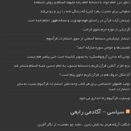
دعای حرز امام جواد با دستخط امام رضا علیهما السلام و روش استفاده
صلواتی برای حضرت زهرا (س) که زندگی شما را زیر و رو می‌کند
چیدمان آیات قرآن در راستای فهم مهدویت و مساله ظهور انجام شده است
گزارشی از موزه حرم بانوی کرامت
انتشار اپلیکیشن دستخط آسمانی از سوی انتشارات قرآنیوم
فضیلت‌ها و خواص سوره مبارکه “حمد”
نوحی که «دارِن آرونوفسکی» به تصویر کشیده است حتی پیامبر هم نیست
نرم افزار آنلاین قرآن کریم با دستخط منسوب به امام حسین علیه السلام منتشر شد
آیا شکل حروف هم در قرآن کریم حاوی پیام است ؟
تولید قلمهای اختصاصی برای هر کتاب وجه تمایز انتشارات قرآنیوم نسبت به سایر
انتشارات است
وبسایت قرآنیوم راه اندازی می شود
سیاسی – آکادمی رابعی
شگفت آن‌که هرمز به نقش زمین ، نماید چو «هشت» از نگار آفرین