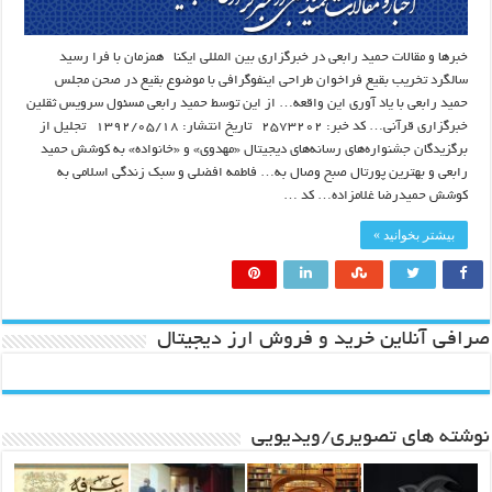
خبرها و مقالات حمید رابعی در خبرگزاری بین المللی ایکنا همزمان با فرا رسید
سالگرد تخریب بقیع فراخوان طراحی اینفوگرافی با موضوع بقیع در صحن مجلس
حمید رابعی با یاد آوری این واقعه… از این توسط حمید رابعی مسئول سرویس ثقلین
خبرگزاری قرآنی… کد خبر: ۲۵۷۳۲۰۲ تاریخ انتشار: ۱۳۹۲/۰۵/۱۸ تجلیل از
برگزیدگان جشنواره‌های رسانه‌های دیجیتال «مهدوی» و «خانواده» به کوشش حمید
رابعی و بهترین پورتال صبح وصال به… فاطمه افضلی و سبک زندگی اسلامی به
کوشش حمیدرضا غلامزاده… کد …
بیشتر بخوانید »
صرافی آنلاین خرید و فروش ارز دیجیتال
نوشته های تصویری/ویدیویی