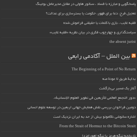
پاسخگویی و مبارزه با فساد ، سناتور هاولی در مقابل مدیرعامل بوئینگ
تعجیل فرج: دعا برای ظهور، حکومت یا بسترسازی برای عدالت؟
فقیه غایب ، بازی با کلمات یا حقیقتی فراموش شده
سیاستگذاری و چهارچوب فکری در بیان نظریه «فقیه غایب»
the absent jurist
بین الملل – آکادمی رابعی
The Beginning of a Point of No Return
بداية طريقٍ لا عودة منه
آغاز یک مسیر بی‌بازگشت
«دور التجمع العالمي للأربعين في تطوير العلوم الإنسانية».
دومین فراخوان بررسی نقش همایش جهانی اربعین در توسعه علوم انسانی
اشاره ساتوشی ناکاموتو بیش از حد به ایران نزدیک است
From the Strait of Hormuz to the Bitcoin Strait
تاریخچه تنگه هرمز یا تنگه اهورامزدا