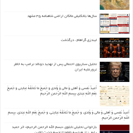
سال‌ها بلاتکلیفی مالکان اراضی شاهنامه ۳۵ مشهد
لیندزی گراهام ، درگذشت
تحلیل سناریوی احتمالی پس از تهدید دونالد ترامپ به خاطر
ترورعلیه ایران
اُعیذُ نَفسی وَ أهلی وَ مالی وَ وُلدی و جَمیعَ ما تَلحَقُهُ عِنایتی و جَمیعَ
نِعَمِ اللّهِ عِندی بِبِسمِ اللّهِ الرَّحمنِ الرَّحیمِ
اُعیذُ نَفسی وَ أهلی وَ مالی وَ وُلدی، و جَمیعَ ما تَلحَقُهُ عِنایتی، و جَمیعَ نِعَمِ اللّهِ عِندی، بِبِسمِ
اللّهِ الرَّحمنِ الرَّحیمِ.
بازخوانی تحلیلی تابلوی «بسم الله الرحمن الرحیم» اثر حمید
رابعی؛ از هندسه نقطه تا تجسم حدیث ثقلین