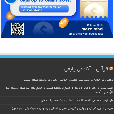
قرآنی – آکادمی رابعی
دومین فراخوان بررسی نقش همایش جهانی اربعین در توسعه علوم انسانی
اُعیذُ نَفسی وَ أهلی وَ مالی وَ وُلدی و جَمیعَ ما تَلحَقُهُ عِنایتی و جَمیعَ نِعَمِ اللّهِ عِندی بِبِسمِ اللّهِ
الرَّحمنِ الرَّحیمِ
بازآفرینی هندسی کلمه جلاله «الله»؛ از خوشنویسی تا معماری
بررسی دلایل قرآنی و روایی و تاریخی مبنی بر امکان زن بودن حضرت ولی عصر (عج)