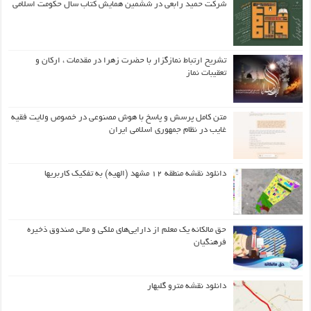
شرکت حمید رابعی در ششمین همایش کتاب سال حکومت اسلامی
تشریح ارتباط نمازگزار با حضرت زهرا در مقدمات ، ارکان و
تعقیبات نماز
متن کامل پرسش و پاسخ با هوش مصنوعی در خصوص ولایت فقیه
غایب در نظام جمهوری اسلامی ایران
دانلود نقشه منطقه ۱۲ مشهد (الهیه) به تفکیک کاربریها
حق مالکانه یک معلم از دارایی‌های ملکی و مالی صندوق ذخیره
فرهنگیان
دانلود نقشه مترو گلبهار