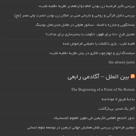
بررسی تأثیر فرضیه زن بودن امام دوازدهم بر نظریه «فقیه غایب»
بررسی دلایل قرآنی و روایی و تاریخی مبنی بر امکان زن بودن حضرت ولی عصر (عج)
پاسخگویی و مبارزه با فساد ، سناتور هاولی در مقابل مدیرعامل بوئینگ
تعجیل فرج: دعا برای ظهور، حکومت یا بسترسازی برای عدالت؟
فقیه غایب ، بازی با کلمات یا حقیقتی فراموش شده
سیاستگذاری و چهارچوب فکری در بیان نظریه «فقیه غایب»
the absent jurist
بین الملل – آکادمی رابعی
The Beginning of a Point of No Return
بداية طريقٍ لا عودة منه
آغاز یک مسیر بی‌بازگشت
«دور التجمع العالمي للأربعين في تطوير العلوم الإنسانية».
دومین فراخوان بررسی نقش همایش جهانی اربعین در توسعه علوم انسانی