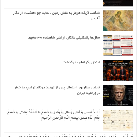
شگفت آن‌که هرمز به نقش زمین ، نماید چو «هشت» از نگار
آفرین
سال‌ها بلاتکلیفی مالکان اراضی شاهنامه ۳۵ مشهد
لیندزی گراهام ، درگذشت
تحلیل سناریوی احتمالی پس از تهدید دونالد ترامپ به خاطر
ترورعلیه ایران
اُعیذُ نَفسی وَ أهلی وَ مالی وَ وُلدی و جَمیعَ ما تَلحَقُهُ عِنایتی و جَمیعَ
نِعَمِ اللّهِ عِندی بِبِسمِ اللّهِ الرَّحمنِ الرَّحیمِ