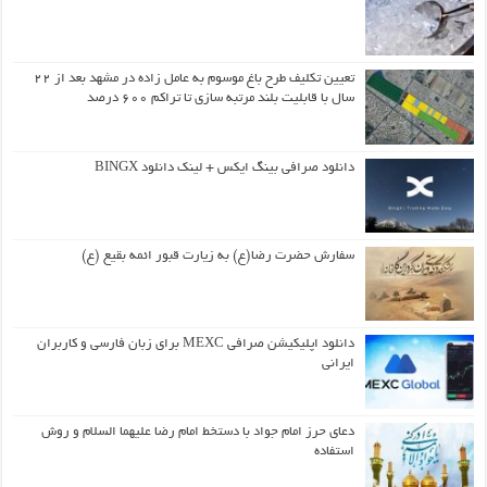
تعیین تکلیف طرح باغ موسوم به عامل زاده در مشهد بعد از ۲۲
سال با قابلیت بلند مرتبه سازی تا تراکم ۶۰۰ درصد
دانلود صرافی بینگ ایکس + لینک دانلود BINGX
سفارش حضرت رضا(ع) به زیارت قبور ائمه بقیع (ع)
دانلود اپلیکیشن صرافی MEXC برای زبان فارسی و کاربران
ایرانی
دعای حرز امام جواد با دستخط امام رضا علیهما السلام و روش
استفاده