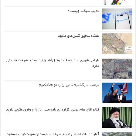
«دیپ سیک» چیست؟
نقشه تدقیق گسل‌های مشهد
طراحی شهری محدوده قلعه وکیل‌آباد ۸۵ درصد پیشرفت فیزیکی
دارد
ترامپ: بازگشتیم تا ایران را مواخذه کنیم
کلام آقای علم‌الهدی! گزاره ای نادرست ، ناروا و وارونه‌گویی تاریخ
آغاز عملیات اجرائی تقاطع غیرهمسطح میدان شهید فهمیده مشهد