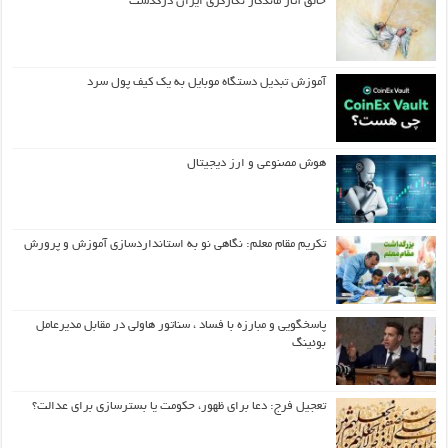
خالق آثار ماندگار نگارگری ایران درگذشت
آموزش تبدیل دستگاه موبایل به یک کیف‌ پول سرد
هوش مصنوعی و ارز دیجیتال
تکریم مقام معلم: نگاهی نو به استانداردسازی آموزش و پرورش
پاسخگویی و مبارزه با فساد ، سناتور هاولی در مقابل مدیرعامل
بوئینگ
تعجیل فرج: دعا برای ظهور، حکومت یا بسترسازی برای عدالت؟