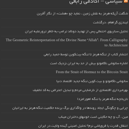
سیاسی – آکادمی رابعی
شگفت آن‌که هرمز به نقش زمین ، نماید چو «هشت» از نگار آفرین
لیندزی گراهام ، درگذشت
تحلیل سناریوی احتمالی پس از تهدید دونالد ترامپ به خاطر ترورعلیه ایران
The Geometric Reinterpretation of the Divine Name “Allah”: From Calligraphy
to Architecture
انتشار کتاب از تنگه هرمز تا تنگه بیت‌کوین توسط حمید رابعی
اشاره ساتوشی ناکاموتو بیش از حد به ایران نزدیک است
From the Strait of Hormuz to the Bitcoin Strait
ساتوشی ناکاموتو و بیت کوین تنگه جدید اقتصاد دنیا
بهره‌برداری اقتصادی از نارضایتی مردم و تبدیل اعتراض به کد تخفیف
تاریخچه تنگه هرمز یا تنگه اهورامزدا
چرایی و چگونگی ایجاد روندها در واگذاری برگ برنده حاکمیت تنگه هرمز به ایرانیان
مین ، آب و چه حکایتی است خونبهای دختران میناب
انتقال قدرت یا فروپاشی نرم؟ تحلیل امنیتی آینده ولایت در ایران