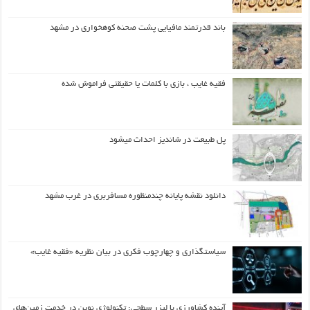
باند قدرتمند مافیایی پشت صحنه کوهخواری در مشهد
فقیه غایب ، بازی با کلمات یا حقیقتی فراموش شده
پل طبیعت در شاندیز احداث میشود
دانلود نقشه پایانه چندمنظوره مسافربری در غرب مشهد
سیاستگذاری و چهارچوب فکری در بیان نظریه «فقیه غایب»
آینده کشاورزی با لیزر سطحی: تکنولوژی نوین در خدمت زمین‌های