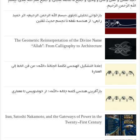
اُعیذُ نَفسی وَ أهلی وَ مالی وَ وُلدی، و جَمیعَ ما تَلحَقُهُ عِنایتی، و جَمیعَ نِعَمِ اللّهِ عِندی، بِبِسمِ
اللّهِ الرَّحمنِ الرَّحیمِ.
بازخوانی تحلیلی تابلوی «بسم الله الرحمن الرحیم» اثر حمید
رابعی؛ از هندسه نقطه تا تجسم حدیث ثقلین
The Geometric Reinterpretation of the Divine Name
“Allah”: From Calligraphy to Architecture
إعادة التشكيل الهندسي لكلمة الجلالة «الله»؛ من فن الخط إلى
العمارة
بازآفرینی هندسی کلمه جلاله «الله»؛ از خوشنویسی تا معماری
Iran, Satoshi Nakamoto, and the Gateways of Power in the
Twenty-First Century