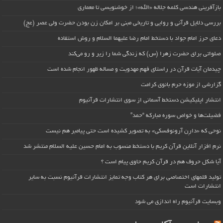
بازآفرینی هندسی کلمه جلاله «الله»؛ از خوشنویسی تا معماری
بررسی دلایل قرآنی و روایی و تاریخی مبنی بر امکان زن بودن حضرت ولی عصر (عج)
دعای حرز امام جواد با دستخط امام رضا علیهما السلام و روش استفاده
صلواتی برای حضرت زهرا (س) که زندگی شما را زیر و رو می‌کند
چیدمان آیات قرآن در راستای فهم مهدویت و مساله ظهور انجام شده است
گزارشی از موزه حرم بانوی کرامت
انتشار اپلیکیشن دستخط آسمانی از سوی انتشارات قرآنیوم
فضیلت‌ها و خواص سوره مبارکه “حمد”
نوحی که «دارِن آرونوفسکی» به تصویر کشیده است حتی پیامبر هم نیست
نرم افزار آنلاین قرآن کریم با دستخط منسوب به امام حسین علیه السلام منتشر شد
آیا شکل حروف هم در قرآن کریم حاوی پیام است ؟
تولید قلمهای اختصاصی برای هر کتاب وجه تمایز انتشارات قرآنیوم نسبت به سایر
انتشارات است
وبسایت قرآنیوم راه اندازی می شود