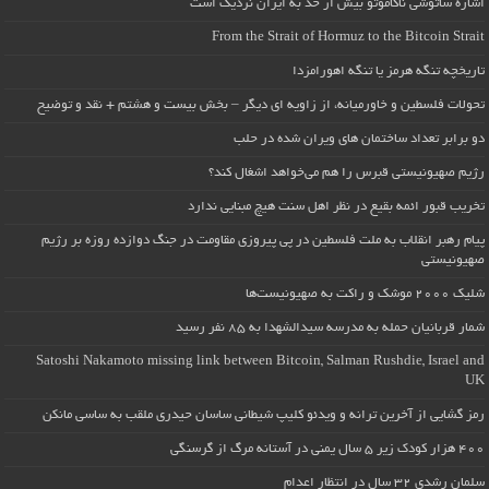
اشاره ساتوشی ناکاموتو بیش از حد به ایران نزدیک است
From the Strait of Hormuz to the Bitcoin Strait
تاریخچه تنگه هرمز یا تنگه اهورامزدا
تحولات فلسطین و خاورمیانه، از زاویه ای دیگر – بخش بیست و هشتم + نقد و توضیح
دو برابر تعداد ساختمان های ویران شده در حلب
رژیم صهیونیستی قبرس را هم می‌خواهد اشغال کند؟
تخریب قبور ائمه بقیع در نظر اهل سنت هیچ مبنایی ندارد
پیام رهبر انقلاب به ملت فلسطین در پی پیروزی مقاومت در جنگ دوازده روزه بر رژیم
صهیونیستی
شلیک ۲۰۰۰ موشک و راکت به صهیونیست‌ها
شمار قربانیان حمله به مدرسه سیدالشهدا به ۸۵ نفر رسید
Satoshi Nakamoto missing link between Bitcoin, Salman Rushdie, Israel and
UK
رمز گشایی از آخرین ترانه و ویدئو کلیپ شیطانی ساسان حیدری ملقب به ساسی مانکن
۴۰۰ هزار کودک زیر ۵ سال یمنی در آستانه مرگ از گرسنگی
سلمان رشدی ۳۲ سال در انتظار اعدام