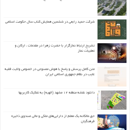
شرکت حمید رابعی در ششمین همایش کتاب سال حکومت اسلامی
تشریح ارتباط نمازگزار با حضرت زهرا در مقدمات ، ارکان و
تعقیبات نماز
متن کامل پرسش و پاسخ با هوش مصنوعی در خصوص ولایت فقیه
غایب در نظام جمهوری اسلامی ایران
دانلود نقشه منطقه ۱۲ مشهد (الهیه) به تفکیک کاربریها
حق مالکانه یک معلم از دارایی‌های ملکی و مالی صندوق ذخیره
فرهنگیان