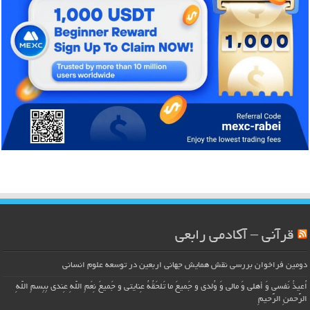
قرآنی – آکادمی رابعی
دومین فراخوان بررسی نقش همایش جهانی اربعین در توسعه علوم انسانی
اُعیذُ نَفسی وَ أهلی وَ مالی وَ وُلدی و جَمیعَ ما تَلحَقُهُ عِنایتی و جَمیعَ نِعَمِ اللّهِ عِندی بِبِسمِ اللّهِ
الرَّحمنِ الرَّحیمِ