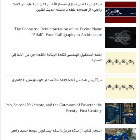
بازخوانی تحلیلی تابلوی «بسم الله الرحمن الرحیم» اثر حمید
رابعی؛ از هندسه نقطه تا تجسم حدیث ثقلین
The Geometric Reinterpretation of the Divine Name
“Allah”: From Calligraphy to Architecture
إعادة التشكيل الهندسي لكلمة الجلالة «الله»؛ من فن الخط إلى
العمارة
بازآفرینی هندسی کلمه جلاله «الله»؛ از خوشنویسی تا معماری
Iran, Satoshi Nakamoto, and the Gateways of Power in the
Twenty-First Century
انتشار کتاب از تنگه هرمز تا تنگه بیت‌کوین توسط حمید رابعی