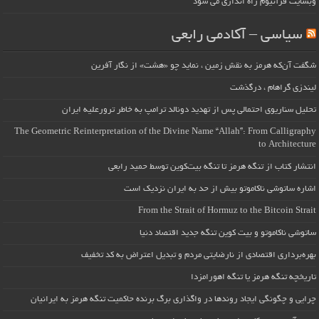
وبسایت قرآنیوم راه اندازی می شود
سیاسی – آکادمی رابعی
شگفت آن‌که هرمز به نقش زمین ، نماید چو «هشت» از نگار آفرین
لیندزی گراهام ، درگذشت
تحلیل سناریوی احتمالی پس از تهدید دونالد ترامپ به خاطر ترورعلیه ایران
The Geometric Reinterpretation of the Divine Name “Allah”: From Calligraphy
to Architecture
انتشار کتاب از تنگه هرمز تا تنگه بیت‌کوین توسط حمید رابعی
اشاره ساتوشی ناکاموتو بیش از حد به ایران نزدیک است
From the Strait of Hormuz to the Bitcoin Strait
ساتوشی ناکاموتو و بیت کوین تنگه جدید اقتصاد دنیا
بهره‌برداری اقتصادی از نارضایتی مردم و تبدیل اعتراض به کد تخفیف
تاریخچه تنگه هرمز یا تنگه اهورامزدا
چرایی و چگونگی ایجاد روندها در واگذاری برگ برنده حاکمیت تنگه هرمز به ایرانیان