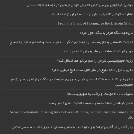
دومین فراخوان بررسی نقش همایش جهانی اربعین در توسعه علوم انسانی
اشاره ساتوشی ناکاموتو بیش از حد به ایران نزدیک است
From the Strait of Hormuz to the Bitcoin Strait
تاریخچه تنگه هرمز یا تنگه اهورامزدا
تحولات فلسطین و خاورمیانه، از زاویه ای دیگر – بخش بیست و هشتم + نقد و توضیح
دو برابر تعداد ساختمان های ویران شده در حلب
رژیم صهیونیستی قبرس را هم می‌خواهد اشغال کند؟
تخریب قبور ائمه بقیع در نظر اهل سنت هیچ مبنایی ندارد
پیام رهبر انقلاب به ملت فلسطین در پی پیروزی مقاومت در جنگ دوازده روزه بر رژیم
صهیونیستی
شلیک ۲۰۰۰ موشک و راکت به صهیونیست‌ها
شمار قربانیان حمله به مدرسه سیدالشهدا به ۸۵ نفر رسید
Satoshi Nakamoto missing link between Bitcoin, Salman Rushdie, Israel and
UK
رمز گشایی از آخرین ترانه و ویدئو کلیپ شیطانی ساسان حیدری ملقب به ساسی مانکن