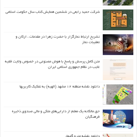
شرکت حمید رابعی در ششمین همایش کتاب سال حکومت اسلامی
تشریح ارتباط نمازگزار با حضرت زهرا در مقدمات ، ارکان و
تعقیبات نماز
متن کامل پرسش و پاسخ با هوش مصنوعی در خصوص ولایت فقیه
غایب در نظام جمهوری اسلامی ایران
دانلود نقشه منطقه ۱۲ مشهد (الهیه) به تفکیک کاربریها
حق مالکانه یک معلم از دارایی‌های ملکی و مالی صندوق ذخیره
فرهنگیان
دانلود نقشه مترو گلبهار