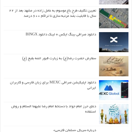
تعیین تکلیف طرح باغ موسوم به عامل زاده در مشهد بعد از ۲۲
سال با قابلیت بلند مرتبه سازی تا تراکم ۶۰۰ درصد
دانلود صرافی بینگ ایکس + لینک دانلود BINGX
سفارش حضرت رضا(ع) به زیارت قبور ائمه بقیع (ع)
دانلود اپلیکیشن صرافی MEXC برای زبان فارسی و کاربران
ایرانی
دعای حرز امام جواد با دستخط امام رضا علیهما السلام و روش
استفاده
درباره سریال «سلمان فارسی»