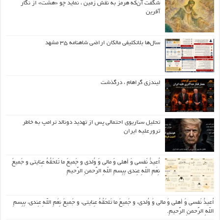
شگفت آن‌که هرمز به نقش زمین ، نماید چو «هشت» از نگار
آفرین
سال‌ها بلاتکلیفی مالکان اراضی شاهنامه ۳۵ مشهد
لیندزی گراهام ، درگذشت
تحلیل سناریوی احتمالی پس از تهدید دونالد ترامپ به خاطر
ترورعلیه ایران
اُعیذُ نَفسی وَ أهلی وَ مالی وَ وُلدی و جَمیعَ ما تَلحَقُهُ عِنایتی و جَمیعَ
نِعَمِ اللّهِ عِندی بِبِسمِ اللّهِ الرَّحمنِ الرَّحیمِ
اُعیذُ نَفسی وَ أهلی وَ مالی وَ وُلدی، و جَمیعَ ما تَلحَقُهُ عِنایتی، و جَمیعَ نِعَمِ اللّهِ عِندی، بِبِسمِ
اللّهِ الرَّحمنِ الرَّحیمِ.