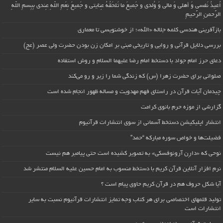
اُعیذُ نَفسی وَ أهلی وَ مالی وَ وُلدی و جَمیعَ ما تَلحَقُهُ عِنایتی و جَمیعَ نِعَمِ اللّهِ عِندی بِبِسمِ اللّهِ
الرَّحمنِ الرَّحیمِ
بازآفرینی هندسی کلمه جلاله «الله»؛ از خوشنویسی تا معماری
بررسی دلایل قرآنی و روایی و تاریخی مبنی بر امکان زن بودن حضرت ولی عصر (عج)
دعای حرز امام جواد با دستخط امام رضا علیهما السلام و روش استفاده
صلواتی برای حضرت زهرا (س) که زندگی شما را زیر و رو می‌کند
چیدمان آیات قرآن در راستای فهم مهدویت و مساله ظهور انجام شده است
گزارشی از موزه حرم بانوی کرامت
انتشار اپلیکیشن دستخط آسمانی از سوی انتشارات قرآنیوم
فضیلت‌ها و خواص سوره مبارکه “حمد”
نوحی که «دارِن آرونوفسکی» به تصویر کشیده است حتی پیامبر هم نیست
نرم افزار آنلاین قرآن کریم با دستخط منسوب به امام حسین علیه السلام منتشر شد
آیا شکل حروف هم در قرآن کریم حاوی پیام است ؟
تولید قلمهای اختصاصی برای هر کتاب وجه تمایز انتشارات قرآنیوم نسبت به سایر
انتشارات است