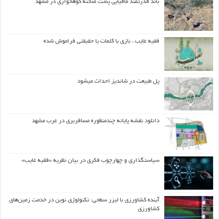
باند قدرتمند مافیایی پشت صحنه کوهخواری در مشهد
فقیه غایب ، بازی با کلمات یا حقیقتی فراموش شده
پل طبیعت در شاندیز احداث میشود
دانلود نقشه پایانه چندمنظوره مسافربری در غرب مشهد
سیاستگذاری و چهارچوب فکری در بیان نظریه «فقیه غایب»
آینده کشاورزی با لیزر سطحی: تکنولوژی نوین در خدمت زمین‌های
کشاورزی