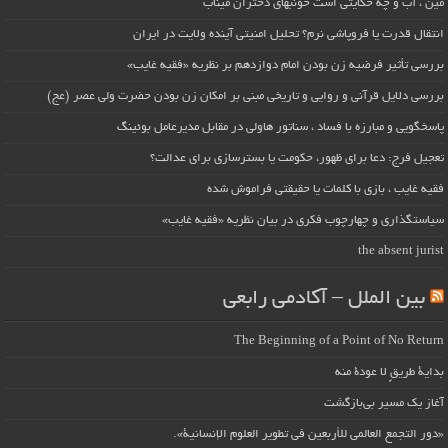
مین ، آب و چه حکایتی است خونبهای دختران میناب
انتقال قدرت یا فروپاشی نرم؟ تحلیل امنیتی آینده ولایت در ایران
بررسی تأثیر فرضیه زن بودن امام دوازدهم بر نظریه «فقیه غایب»
بررسی دلایل قرآنی و روایی و تاریخی مبنی بر امکان زن بودن حضرت ولی عصر (عج)
پاسخگویی و مبارزه با فساد ، سناتور هاولی در مقابل مدیرعامل بوئینگ
تعجیل فرج: دعا برای ظهور، حکومت یا بسترسازی برای عدالت؟
فقیه غایب ، بازی با کلمات یا حقیقتی فراموش شده
سیاستگذاری و چهارچوب فکری در بیان نظریه «فقیه غایب»
the absent jurist
بین الملل – آکادمی رابعی
The Beginning of a Point of No Return
بداية طريقٍ لا عودة منه
آغاز یک مسیر بی‌بازگشت
«دور التجمع العالمي للأربعين في تطوير العلوم الإنسانية».