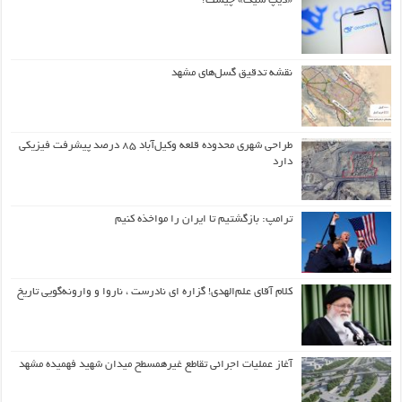
«دیپ سیک» چیست؟
نقشه تدقیق گسل‌های مشهد
طراحی شهری محدوده قلعه وکیل‌آباد ۸۵ درصد پیشرفت فیزیکی
دارد
ترامپ: بازگشتیم تا ایران را مواخذه کنیم
کلام آقای علم‌الهدی! گزاره ای نادرست ، ناروا و وارونه‌گویی تاریخ
آغاز عملیات اجرائی تقاطع غیرهمسطح میدان شهید فهمیده مشهد