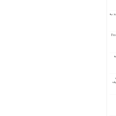
د به
Fro
ه
یف