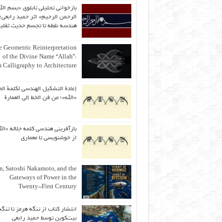
بازخوانی تحلیلی تابلوی «بسم الل
الرحمن الرحیم» اثر حمید رابعی؛ 
هندسه نقطه تا تجسم حدیث ثقلی
 Geometric Reinterpretation
of the Divine Name “Allah”:
 Calligraphy to Architecture
إعادة التشكيل الهندسي لكلمة الج
«الله»؛ من فن الخط إلى العمارة
بازآفرینی هندسی کلمه جلاله «الل
از خوشنویسی تا معماری
an, Satoshi Nakamoto, and the
Gateways of Power in the
Twenty-First Century
انتشار کتاب از تنگه هرمز تا تنگه
بیت‌کوین توسط حمید رابعی