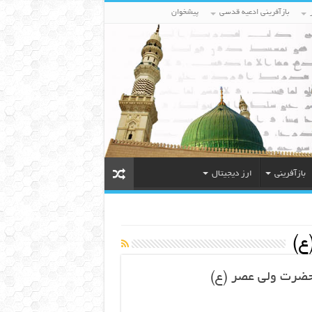
بازآفرینی ادعیه قدسی
پیشخوان
بازآفرینی
ارز دیجیتال
ع)
حضرت ولی عصر (ع)