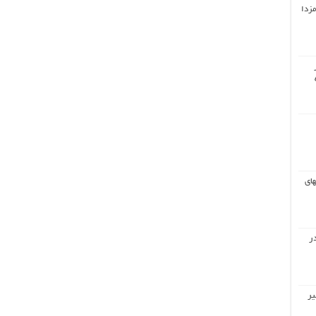
مزدا
های
ر
یر