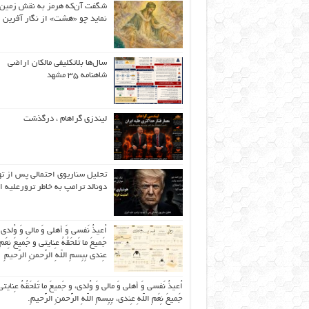
شگفت آن‌که هرمز به نقش زمین 
نماید چو «هشت» از نگار آفرین
سال‌ها بلاتکلیفی مالکان اراضی
شاهنامه ۳۵ مشهد
لیندزی گراهام ، درگذشت
تحلیل سناریوی احتمالی پس از ت
دونالد ترامپ به خاطر ترورعلیه ا
اُعیذُ نَفسی وَ أهلی وَ مالی وَ وُلدی
جَمیعَ ما تَلحَقُهُ عِنایتی و جَمیعَ نِعَمِ 
عِندی بِبِسمِ اللّهِ الرَّحمنِ الرَّحیمِ
اُعیذُ نَفسی وَ أهلی وَ مالی وَ وُلدی، و جَمیعَ ما تَلحَقُهُ عِنایتی
جَمیعَ نِعَمِ اللّهِ عِندی، بِبِسمِ اللّهِ الرَّحمنِ الرَّحیمِ.