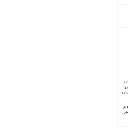
Su
Glo
Dev
ایش
انی