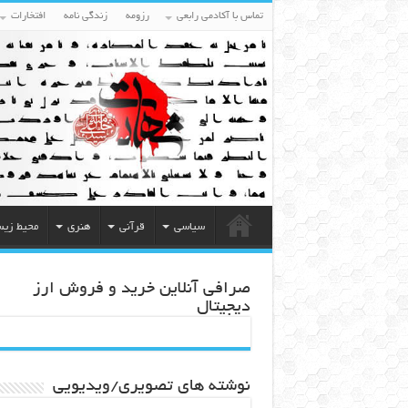
تماس با آکادمی رابعی
رزومه
زندگی نامه
افتخارات
سیاسی
قرآنی
هنری
محیط زی
صرافی آنلاین خرید و فروش ارز
دیجیتال
نوشته های تصویری/ویدیویی