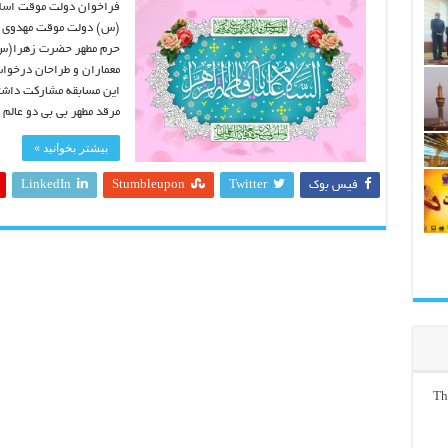
فراخوان دولت موقت اسلا
(س) دولت موقت مهدوی در
حرم مطهر حضرت زهرا(س) ر
معماران و طراحان درخوا
این مسابقه مشارکت داشت
مرقد مطهر بی بی دو عال
بیشتر بخوانید »
فیس بوک
Twitter
Stumbleupon
LinkedIn
Th