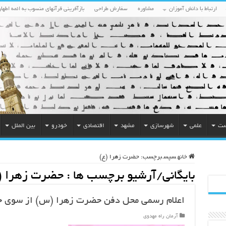
ارتباط با دانش آموزان
مشاوره
سفارش طراحی
بازآفرینی قرآنهای منسوب به ائمه اطهار
ست
علمی
شهرسازی
مشهد
اقتصادی
خودرو
بین الملل
خانه
سپس
برچسب:
حضرت زهرا (ع)
بایگانی/آرشیو برچسب ها :
حضرت زهرا (
اعلام رسمی محل دفن حضرت زهرا (س) از سوی 
آرمان راه مهدوی