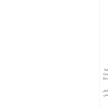
Su
Glo
Dev
ایش
انی