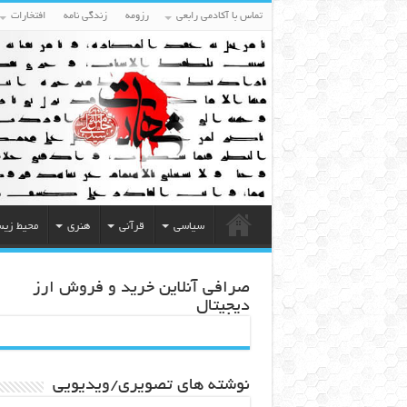
تماس با آکادمی رابعی
رزومه
زندگی نامه
افتخارات
سیاسی
قرآنی
هنری
محیط زی
صرافی آنلاین خرید و فروش ارز
دیجیتال
نوشته های تصویری/ویدیویی