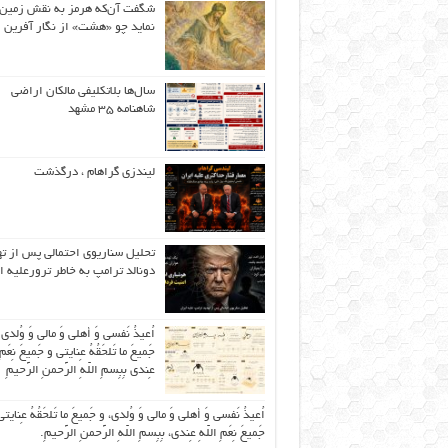
شگفت آن‌که هرمز به نقش زمین 
نماید چو «هشت» از نگار آفرین
سال‌ها بلاتکلیفی مالکان اراضی
شاهنامه ۳۵ مشهد
لیندزی گراهام ، درگذشت
تحلیل سناریوی احتمالی پس از ت
دونالد ترامپ به خاطر ترورعلیه ا
اُعیذُ نَفسی وَ أهلی وَ مالی وَ وُلدی
جَمیعَ ما تَلحَقُهُ عِنایتی و جَمیعَ نِعَمِ 
عِندی بِبِسمِ اللّهِ الرَّحمنِ الرَّحیمِ
اُعیذُ نَفسی وَ أهلی وَ مالی وَ وُلدی، و جَمیعَ ما تَلحَقُهُ عِنایتی
جَمیعَ نِعَمِ اللّهِ عِندی، بِبِسمِ اللّهِ الرَّحمنِ الرَّحیمِ.