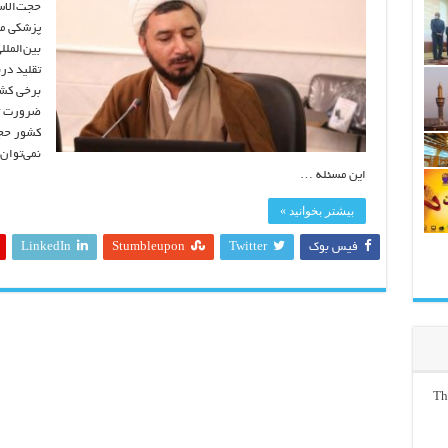
حجت‌الاس
پزشکی مر
بین‌الملل
تقلید در
برخی کشو
ضرورت تح
کشور حجا
نمی‌توان 
این مسئله …
بیشتر بخوانید »
فیس بوک
Twitter
Stumbleupon
LinkedIn
Th