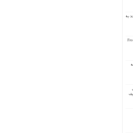
د به
Fro
ه
یف