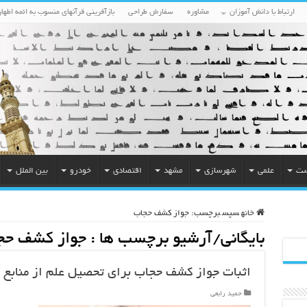
ارتباط با دانش آموزان
مشاوره
سفارش طراحی
بازآفرینی قرآنهای منسوب به ائمه اطهار
ست
علمی
شهرسازی
مشهد
اقتصادی
خودرو
بین الملل
خانه
سپس
برچسب:
جواز کشف حجاب
بایگانی/آرشیو برچسب ها :
جواز کشف حج
اثبات جواز کشف حجاب برای تحصیل علم از منابع 
حمید رابعی