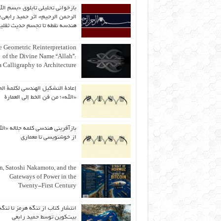
بازخوانی تحلیلی تابلوی «بسم الل
الرحمن الرحیم» اثر حمید رابعی؛ 
هندسه نقطه تا تجسم حدیث ثقلی
 Geometric Reinterpretation
of the Divine Name “Allah”:
 Calligraphy to Architecture
إعادة التشكيل الهندسي لكلمة الج
«الله»؛ من فن الخط إلى العمارة
بازآفرینی هندسی کلمه جلاله «الل
از خوشنویسی تا معماری
an, Satoshi Nakamoto, and the
Gateways of Power in the
Twenty-First Century
انتشار کتاب از تنگه هرمز تا تنگه
بیت‌کوین توسط حمید رابعی