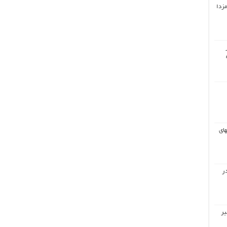
مزدا
های
ر
یر