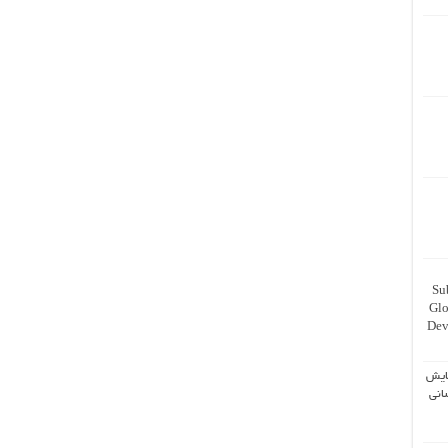
Su
Glo
Dev
ایش
انی