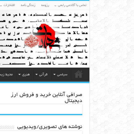
تماس با آکادمی رابعی
رزومه
زندگی نامه
افتخارات
سیاسی
قرآنی
هنری
محیط زی
صرافی آنلاین خرید و فروش ارز
دیجیتال
نوشته های تصویری/ویدیویی