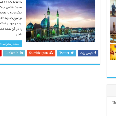
به ب
مسجد مقدس جمکران
جمکران و تاریخچه
موضوع که چه نکته
بوده و مهمتر این
را در آن نقطه خاص
دلیل …
بیشتر بخوانید »
فیس بوک
Twitter
Stumbleupon
LinkedIn
Th