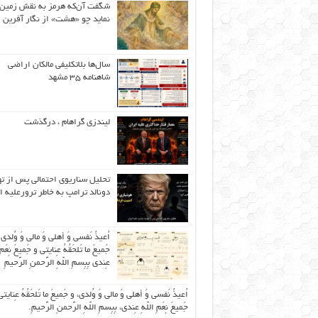
شگفت آن‌که هرمز به نقش زمین 
نماید چو «هشت» از نگار آفرین
سال‌ها بلاتکلیفی مالکان اراضی
شاهنامه ۳۵ مشهد
لیندزی گراهام ، درگذشت
تحلیل سناریوی احتمالی پس از ت
دونالد ترامپ به خاطر ترورعلیه ا
اُعیذُ نَفسی وَ أهلی وَ مالی وَ وُلدی
جَمیعَ ما تَلحَقُهُ عِنایتی و جَمیعَ نِعَمِ 
عِندی بِبِسمِ اللّهِ الرَّحمنِ الرَّحیمِ
اُعیذُ نَفسی وَ أهلی وَ مالی وَ وُلدی، و جَمیعَ ما تَلحَقُهُ عِنایتی
جَمیعَ نِعَمِ اللّهِ عِندی، بِبِسمِ اللّهِ الرَّحمنِ الرَّحیمِ.