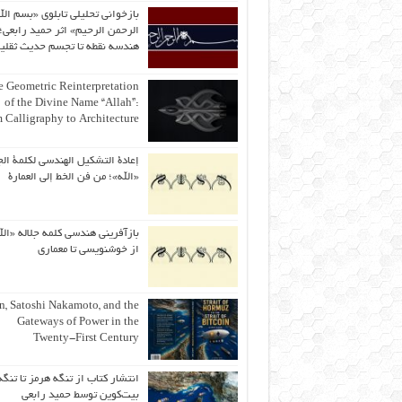
بازخوانی تحلیلی تابلوی «بسم الل
الرحمن الرحیم» اثر حمید رابعی؛ 
هندسه نقطه تا تجسم حدیث ثقلی
 Geometric Reinterpretation
of the Divine Name “Allah”:
 Calligraphy to Architecture
إعادة التشكيل الهندسي لكلمة الج
«الله»؛ من فن الخط إلى العمارة
بازآفرینی هندسی کلمه جلاله «الل
از خوشنویسی تا معماری
an, Satoshi Nakamoto, and the
Gateways of Power in the
Twenty-First Century
انتشار کتاب از تنگه هرمز تا تنگه
بیت‌کوین توسط حمید رابعی