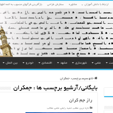
ارتباط با دانش آموزان
مشاوره
سفارش طراحی
بازآفرینی قرآنهای منسوب به ائمه اطهار
ست
علمی
شهرسازی
مشهد
اقتصادی
خودرو
بین الملل
خانه
سپس
برچسب:
جمکران
بایگانی/آرشیو برچسب ها :
جمکران
راز جم کران
تازه ترین مطلب
,
حمید رابعی
,
علمی
,
مطالب