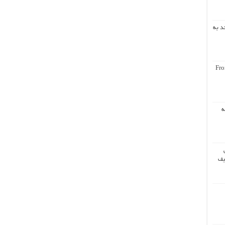
د به
Fro
ه
یف