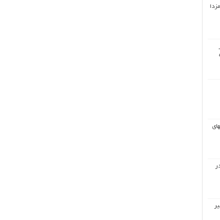
مزدا
های
ر
یر