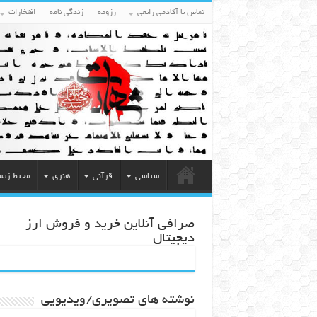
تماس با آکادمی رابعی
رزومه
زندگی نامه
افتخارات
سیاسی
قرآنی
هنری
محیط زی
صرافی آنلاین خرید و فروش ارز
دیجیتال
نوشته های تصویری/ویدیویی