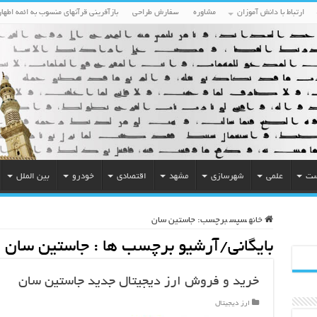
ارتباط با دانش آموزان
مشاوره
سفارش طراحی
بازآفرینی قرآنهای منسوب به ائمه اطهار
ست
علمی
شهرسازی
مشهد
اقتصادی
خودرو
بین الملل
خانه
سپس
برچسب:
جاستین سان
بایگانی/آرشیو برچسب ها :
جاستین سان
خرید و فروش ارز دیجیتال جدید جاستین سان
ارز دیجیتال