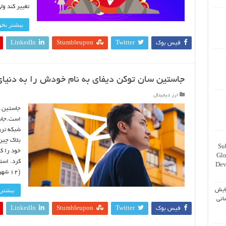
تغییر کند و
بیشتر بخوا
فیس بوک
Twitter
Stumbleupon
LinkedIn
جاستین سان توکن دیفای به نام خودش را به دنیای
ارز دیجیتال
جاستین س
شبکه ترو
بلاک چین
Su
Glo
Dev
(۱۲ شهریور) آغاز می شود و به طور رسمی در تاریخ ۱۶ …
بیشتر 
ایش
انی
فیس بوک
Twitter
Stumbleupon
LinkedIn