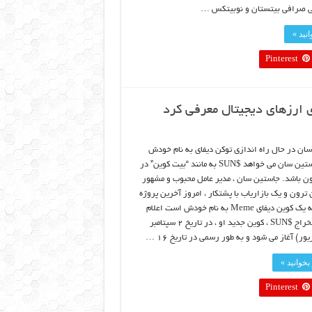
لی صرافی بیتستان و نوبیتکس …
نید »
Pinterest
 ارزهای دیجیتال معرفی کرد
ان در حال راه اندازی توکن دیفای به نام خودش
است.جاستین سان می خواهد $SUN به مانند “بیت کوین” در
ن باشد. جاستین سان ، مدیر عامل محبوب و مشهور
 ترون و یک بازاریاب با پشتکار ، امروز آخرین پروژه
خود را که یک کوین دیفای Meme به نام خودش است اعلام
کرد. استخراج $SUN ، کوین جدید او ، در تاریخ ۲ سپتامبر
بخوانید »
Pinterest