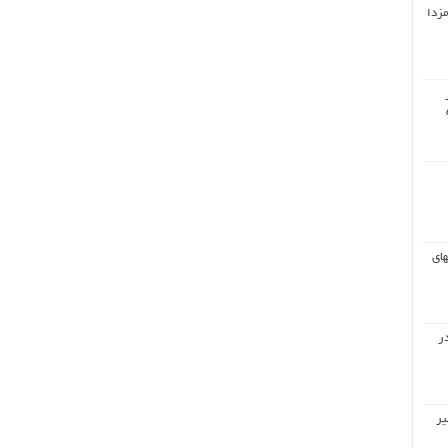
مزدا
های
ر
یر