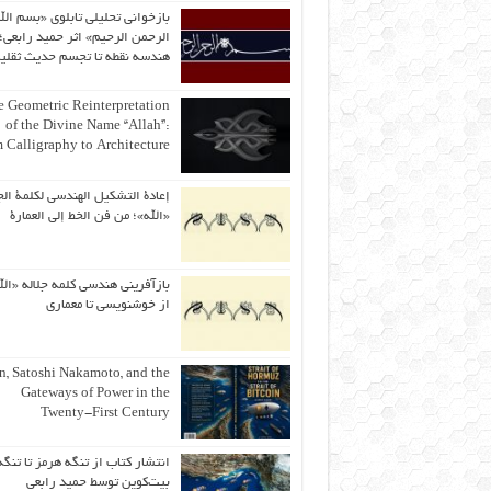
بازخوانی تحلیلی تابلوی «بسم الل
الرحمن الرحیم» اثر حمید رابعی؛ 
هندسه نقطه تا تجسم حدیث ثقلی
 Geometric Reinterpretation
of the Divine Name “Allah”:
 Calligraphy to Architecture
إعادة التشكيل الهندسي لكلمة الج
«الله»؛ من فن الخط إلى العمارة
بازآفرینی هندسی کلمه جلاله «الل
از خوشنویسی تا معماری
an, Satoshi Nakamoto, and the
Gateways of Power in the
Twenty-First Century
انتشار کتاب از تنگه هرمز تا تنگه
بیت‌کوین توسط حمید رابعی