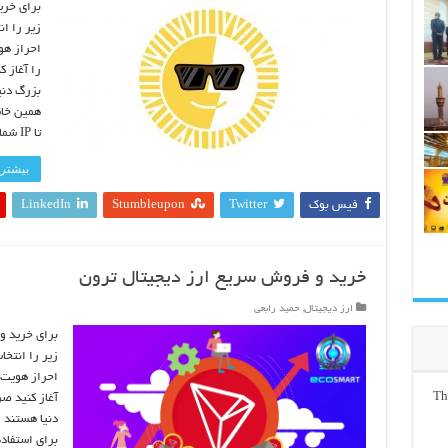
برای خری
زیر را ا
احراز هو
را آغاز 
بزرگ دنیا
تا IP شما تغییر کند ولی صرافی بیتستان و نوبیتکس …
بیشتر 
فیس بوک
Twitter
Stumbleupon
LinkedIn
خرید و فروش سریع ارز دیجیتال ترون
ارز دیجیتال
,
حمید رابعی
برای خرید و
زیر را انتخا
احراز هویت 
Th
آغاز کنید ص
دنیا هستند و