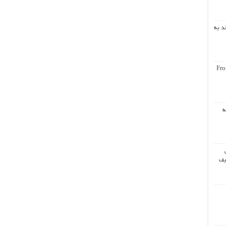
د به
Fro
ه
یف