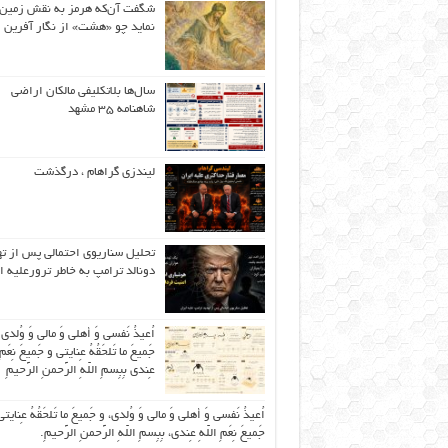
شگفت آن‌که هرمز به نقش زمین 
نماید چو «هشت» از نگار آفرین
سال‌ها بلاتکلیفی مالکان اراضی
شاهنامه ۳۵ مشهد
لیندزی گراهام ، درگذشت
تحلیل سناریوی احتمالی پس از ت
دونالد ترامپ به خاطر ترورعلیه ا
اُعیذُ نَفسی وَ أهلی وَ مالی وَ وُلدی
جَمیعَ ما تَلحَقُهُ عِنایتی و جَمیعَ نِعَمِ 
عِندی بِبِسمِ اللّهِ الرَّحمنِ الرَّحیمِ
اُعیذُ نَفسی وَ أهلی وَ مالی وَ وُلدی، و جَمیعَ ما تَلحَقُهُ عِنایتی
جَمیعَ نِعَمِ اللّهِ عِندی، بِبِسمِ اللّهِ الرَّحمنِ الرَّحیمِ.