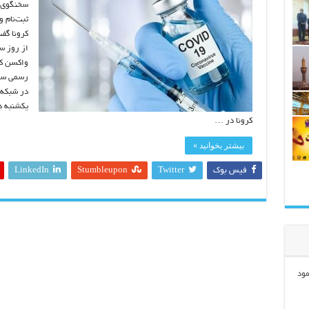
سخنگوی س
ثبت‌نام 
کرونا گف
از روز س
رسمی سای
در شبکه 
یکشنبه در
کرونا در …
بیشتر بخوانید »
فیس بوک
Twitter
Stumbleupon
LinkedIn
مود