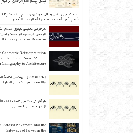
عِندی بِبِسمِ اللّهِ الرَّحمنِ الرَّحیمِ
اُعیذُ نَفسی وَ أهلی وَ مالی وَ وُلدی، و جَمیعَ ما تَلحَقُهُ عِنایتی
جَمیعَ نِعَمِ اللّهِ عِندی، بِبِسمِ اللّهِ الرَّحمنِ الرَّحیمِ.
بازخوانی تحلیلی تابلوی «بسم الل
الرحمن الرحیم» اثر حمید رابعی؛ 
هندسه نقطه تا تجسم حدیث ثقلی
 Geometric Reinterpretation
of the Divine Name “Allah”:
 Calligraphy to Architecture
إعادة التشكيل الهندسي لكلمة الج
«الله»؛ من فن الخط إلى العمارة
بازآفرینی هندسی کلمه جلاله «الل
از خوشنویسی تا معماری
an, Satoshi Nakamoto, and the
Gateways of Power in the