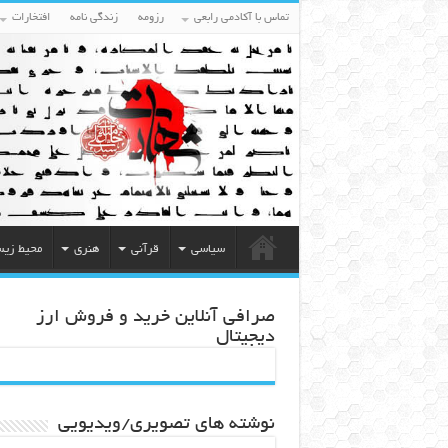
تماس با آکادمی رابعی
رزومه
زندگی نامه
افتخارات
سیاسی
قرآنی
هنری
محیط زی
صرافی آنلاین خرید و فروش ارز
دیجیتال
نوشته های تصویری/ویدیویی