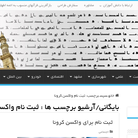
ارتباط با دانش آموزان
مشاوره
سفارش طراحی
بازآفرینی قرآنهای منسوب به ائمه اطهار
ست
علمی
شهرسازی
مشهد
اقتصادی
خودرو
بین الملل
خانه
سپس
برچسب:
ثبت نام واکسن کرونا
بایگانی/آرشیو برچسب ها :
ثبت نام واکس
ثبت نام برای واکسن کرونا
اجتماعی