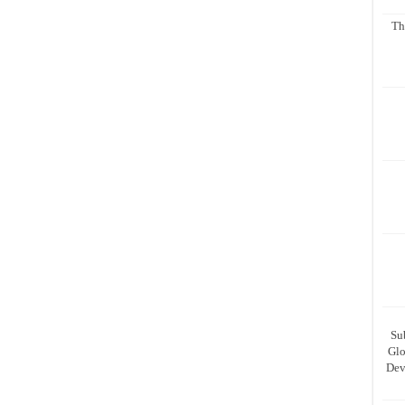
Th
Su
Glo
Dev