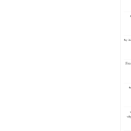
د به
Fro
ه
یف