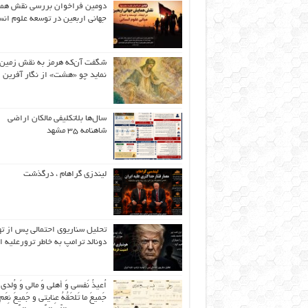
دومین فراخوان بررسی نقش هم
جهانی اربعین در توسعه علوم انس
شگفت آن‌که هرمز به نقش زمین 
نماید چو «هشت» از نگار آفرین
سال‌ها بلاتکلیفی مالکان اراضی
شاهنامه ۳۵ مشهد
لیندزی گراهام ، درگذشت
تحلیل سناریوی احتمالی پس از ت
دونالد ترامپ به خاطر ترورعلیه ا
اُعیذُ نَفسی وَ أهلی وَ مالی وَ وُلدی
جَمیعَ ما تَلحَقُهُ عِنایتی و جَمیعَ نِعَمِ 