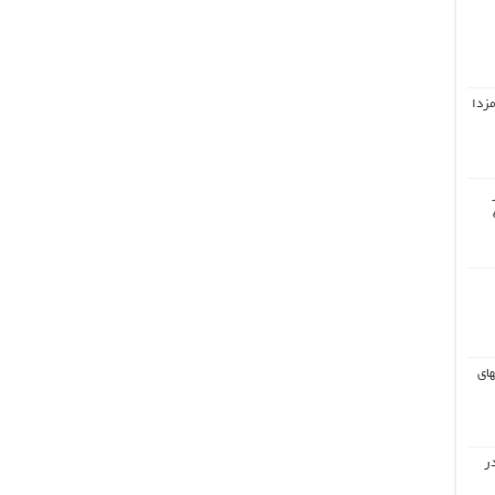
مزدا
های
ر